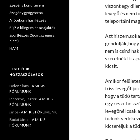
Szegény konditerem
viszont egy dile
Szegény gyógytorna
levegő és nem t
A jótékony hasi légzés
teleportálni ma
Fúj! A kilégzés és az ajakfék
Sportlégzés (Sport az egész
Azt hiszem,soka
élet!)
gondolják, hogy 
HAM
nem is csinálnak
szeretnék itt a 
kicsit.
LEGUTÓBBI
HOZZÁSZÓLÁSOK
Amikor felületes
Bolond lány
-
A MI KIS
friss levegőt j
FÓRUMUNK
hogy a tüdő tart
Pintérné, Eszter
-
A MI KIS
egy része hossz
FÓRUMUNK
levegőnél csak a
jános
-
A MI KIS FÓRUMUNK
tudunk védekezn
Budai János
-
A MI KIS
FÓRUMUNK
kicseréljük a tü