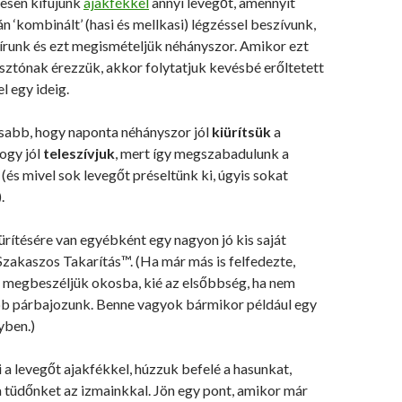
tesen kifújunk
ajakfékkel
annyi levegőt, amennyit
án ‘kombinált’ (hasi és mellkasi) légzéssel beszívunk,
írunk és ezt megismételjük néhányszor. Amikor ezt
sztónak érezzük, akkor folytatjuk kevésbé erőltetett
l egy ideig.
sabb, hogy naponta néhányszor jól
kiürítsük
a
ogy jól
teleszívjuk
, mert így megszabadulunk a
(és mivel sok levegőt préseltünk ki, úgyis sokat
.
ürítésére van egyébként egy nagyon jó kis saját
zakaszos Takarítás™. (Ha már más is felfedezte,
 megbeszéljük okosba, kié az elsőbbség, ha nem
jebb párbajozunk. Benne vagyok bármikor például egy
yben.)
i a levegőt ajakfékkel, húzzuk befelé a hasunkat,
a tüdőnket az izmainkkal. Jön egy pont, amikor már