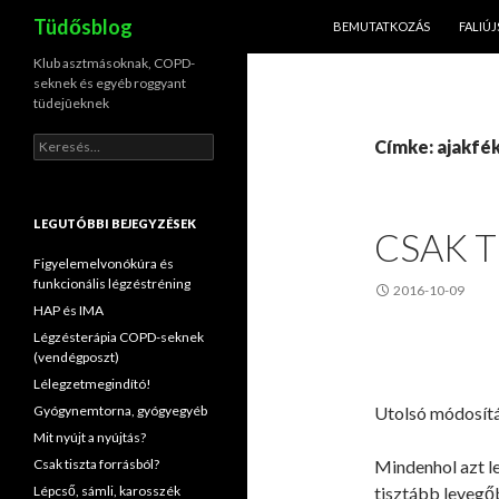
KILÉPÉS A TARTALOMBA
Keresés
Tüdősblog
BEMUTATKOZÁS
FALIÚ
Klub asztmásoknak, COPD-
seknek és egyéb roggyant
tüdejûeknek
Keresés:
Címke: ajakfé
LEGUTÓBBI BEJEGYZÉSEK
CSAK T
Figyelemelvonókúra és
funkcionális légzéstréning
2016-10-09
HAP és IMA
Légzésterápia COPD-seknek
(vendégposzt)
Lélegzetmegindító!
Gyógynemtorna, gyógyegyéb
Utolsó módosít
Mit nyújt a nyújtás?
Csak tiszta forrásból?
Mindenhol azt le
Lépcső, sámli, karosszék
tisztább levegő