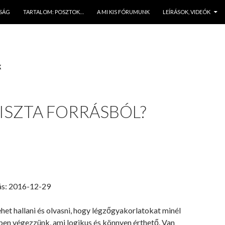
JSÁG
TARTALOM: POSZTOK…
A MI KIS FÓRUMUNK
LEÍRÁSOK, VIDEÓK
k
ISZTA FORRÁSBÓL?
ás: 2016-12-29
het hallani és olvasni, hogy légzőgyakorlatokat minél
ben végezzünk, ami logikus és könnyen érthető. Van