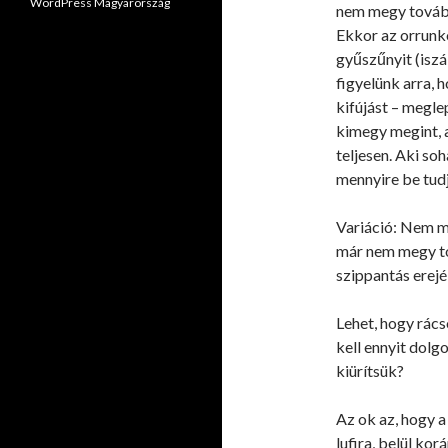
WordPress Magyarország
nem megy tovább
Ekkor az orrunko
gyűszűnyit (isz
figyelünk arra, 
kifújást – megle
kimegy megint, a
teljesen. Aki so
mennyire be tudj
Variáció: Nem m
már nem megy to
szippantás erejé
Lehet, hogy rács
kell ennyit dolg
kiürítsük?
Az ok az, hogy a
lufira, belül ko