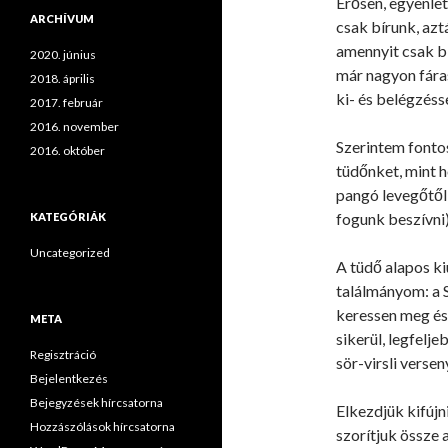
Erősen, egyenle
ARCHÍVUM
csak bírunk, azt
amennyit csak b
2020. június
már nagyon fára
2018. április
ki- és belégzésse
2017. február
2016. november
Szerintem fonto
2016. október
tüdőnket, mint h
pangó levegőtől 
fogunk beszívni)
KATEGÓRIÁK
Uncategorized
A tüdő alapos ki
találmányom: a S
keressen meg és
META
sikerül, legfel
Regisztráció
sör-virsli versen
Bejelentkezés
Bejegyzések hírcsatorna
Elkezdjük kifújn
Hozzászólások hírcsatorna
szorítjuk össze 