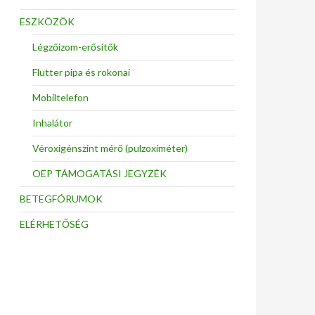
ESZKÖZÖK
Légzőizom-erősítők
Flutter pipa és rokonai
Mobiltelefon
Inhalátor
Véroxigénszint mérő (pulzoximéter)
OEP TÁMOGATÁSI JEGYZÉK
BETEGFÓRUMOK
ELÉRHETŐSÉG