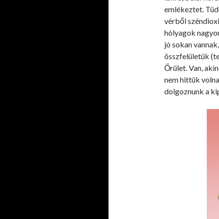
emlékeztet. Tüdő
vérből széndioxi
hólyagok nagyon 
jó sokan vannak,
összfelületük (
Őrület. Van, akin
nem hittük volna
dolgoznunk a ki