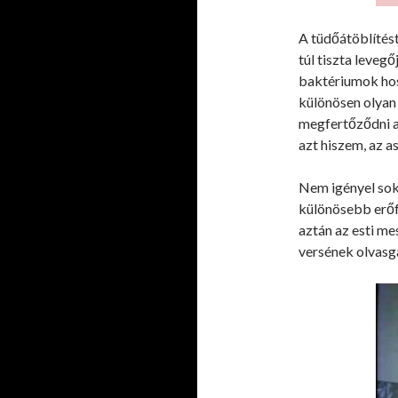
A tüdőátöblítés
túl tiszta leveg
baktériumok hos
különösen olyan
megfertőződni a
azt hiszem, az a
Nem igényel sok
különösebb erőf
aztán az esti me
versének olvasg