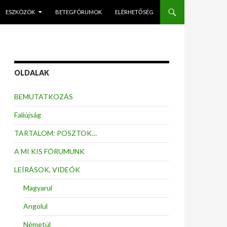
ESZKÖZÖK
BETEGFÓRUMOK
ELÉRHETŐSÉG
OLDALAK
BEMUTATKOZÁS
Faliújság
TARTALOM: POSZTOK…
A MI KIS FÓRUMUNK
LEÍRÁSOK, VIDEÓK
Magyarul
Angolul
Németül