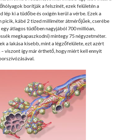
hólyagok borítják a felszínét, ezek felületén a
d lép ki a tüdőbe és oxigén kerül a vérbe. Ezek a
picik, kábé 2 tized milliméter átmérőjűek, cserébe
 egy átlagos tüdőben nagyjából 700 millióan,
tessék megkapaszkodni) mintegy 75 négyzetméter.
ek a lakása kisebb, mint a légzőfelülete, ezt azért
 – viszont így már érthető, hogy miért kell ennyit
porszívózásával.