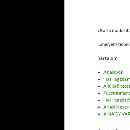
Utolsó módosít
…melyet szintén 
Tartalom
Az alapok
Hasi légzés 
A túlerőlteté
Pucsításment
Hasi légzés fá
A hasi légzés
A NAGY VA