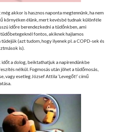
t még akkor is hasznos naponta megtennünk, ha nem
őjű környéken élünk, mert kevésbé tudnak különféle
szú időre berendezkedni a tüdőnkben, ami
 tüdőbetegeknél fontos, akiknek hajlamos
 tüdejük (azt tudom, hogy ilyenek pl. a COPD-sek és
sztmások is).
 időt a dolog, beiktathatjuk a napirendünkbe
eszítés nélkül. Fogmosás után jöhet a tüdőmosás,
se, vagy esetleg József Attila ‘Levegőt!’ című
atása.