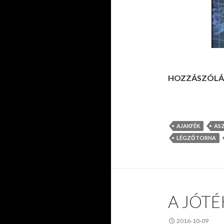
HOZZÁSZÓLÁ
AJAKFÉK
AS
LÉGZŐTORNA
A JÓTÉ
2016-10-09