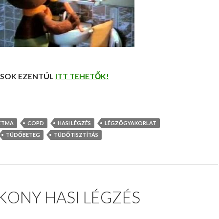
SOK EZENTÚL
ITT TEHETŐK!
ZTMA
COPD
HASI LÉGZÉS
LÉGZŐGYAKORLAT
TÜDŐBETEG
TÜDŐTISZTÍTÁS
KONY HASI LÉGZÉS