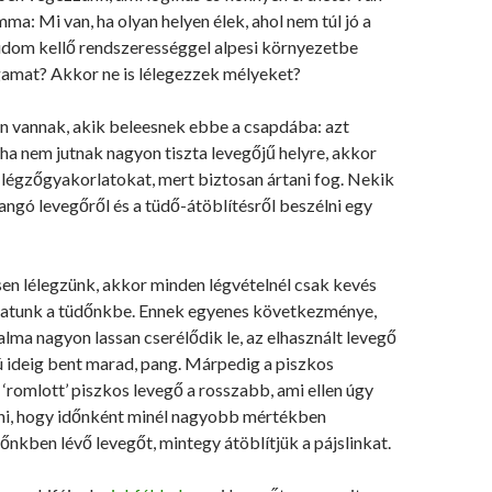
mma: Mi van, ha olyan helyen élek, ahol nem túl jó a
udom kellő rendszerességgel alpesi környezetbe
gamat? Akkor ne is lélegezzek mélyeket?
n vannak, akik beleesnek ebbe a csapdába: azt
ha nem jutnak nagyon tiszta levegőjű helyre, akkor
 légzőgyakorlatokat, mert biztosan ártani fog. Nekik
pangó levegőről és a tüdő-átöblítésről beszélni egy
en lélegzünk, akkor minden légvételnél csak kevés
uttatunk a tüdőnkbe. Ennek egyenes következménye,
alma nagyon lassan cserélődik le, az elhasznált levegő
ú ideig bent marad, pang. Márpedig a piszkos
 ‘romlott’ piszkos levegő a rosszabb, ami ellen úgy
i, hogy időnként minél nagyobb mértékben
dőnkben lévő levegőt, mintegy átöblítjük a pájslinkat.