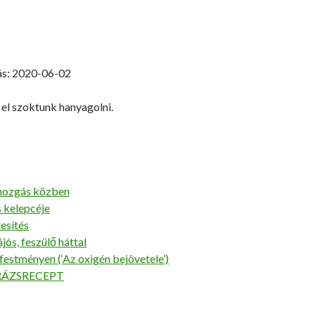
ás: 2020-06-02
el szoktunk hanyagolni.
mozgás közben
s kelepcéje
esítés
jós, feszülő háttal
 festményen (‘Az oxigén bejövetele’)
RÁZSRECEPT