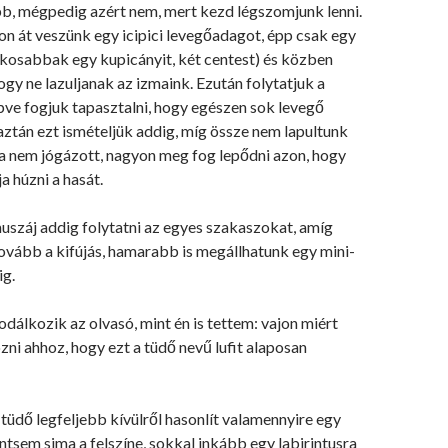
, mégpedig azért nem, mert kezd légszomjunk lenni.
n át veszünk egy icipici levegőadagot, épp csak egy
ákosabbak egy kupicányit, két centest) és közben
hogy ne lazuljanak az izmaink. Ezután folytatjuk a
pve fogjuk tapasztalni, hogy egészen sok levegő
ztán ezt ismételjük addig, míg össze nem lapultunk
ha nem jógázott, nagyon meg fog lepődni azon, hogy
a húzni a hasát.
uszáj addig folytatni az egyes szakaszokat, amíg
vább a kifújás, hamarabb is megállhatunk egy mini-
ig.
odálkozik az olvasó, mint én is tettem: vajon miért
ozni ahhoz, hogy ezt a tüdő nevű lufit alaposan
 tüdő legfeljebb kívülről hasonlít valamennyire egy
rántsem sima a felszíne, sokkal inkább egy labirintusra