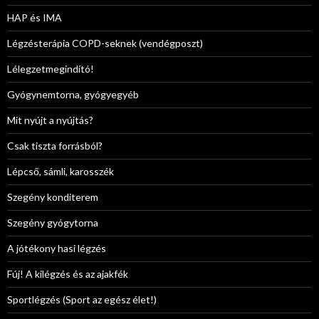
HAP és IMA
Légzésterápia COPD-seknek (vendégposzt)
Lélegzetmegindító!
Gyógynemtorna, gyógyegyéb
Mit nyújt a nyújtás?
Csak tiszta forrásból?
Lépcső, sámli, karosszék
Szegény konditerem
Szegény gyógytorna
A jótékony hasi légzés
Fúj! A kilégzés és az ajakfék
Sportlégzés (Sport az egész élet!)