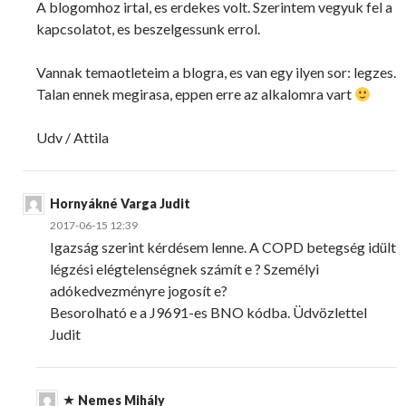
A blogomhoz irtal, es erdekes volt. Szerintem vegyuk fel a
kapcsolatot, es beszelgessunk errol.
Vannak temaotleteim a blogra, es van egy ilyen sor: legzes.
Talan ennek megirasa, eppen erre az alkalomra vart
Udv / Attila
Hornyákné Varga Judit
2017-06-15 12:39
Igazság szerint kérdésem lenne. A COPD betegség idült
légzési elégtelenségnek számít e ? Személyi
adókedvezményre jogosít e?
Besorolható e a J9691-es BNO kódba. Üdvözlettel
Judit
Nemes Mihály