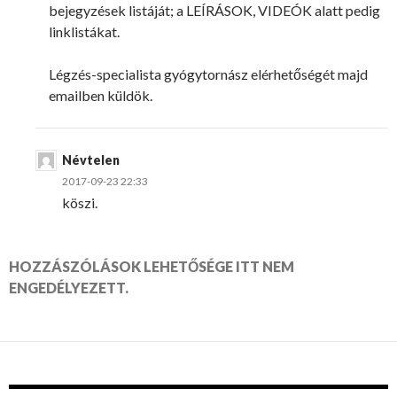
bejegyzések listáját; a LEÍRÁSOK, VIDEÓK alatt pedig
linklistákat.
Légzés-specialista gyógytornász elérhetőségét majd
emailben küldök.
Névtelen
2017-09-23 22:33
köszi.
HOZZÁSZÓLÁSOK LEHETŐSÉGE ITT NEM
ENGEDÉLYEZETT.