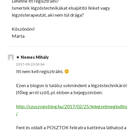
Lehetne itt regisztrálni?
Ismertek légzéstechnikákat elsajátító linket vagy
légzésterapeutát, aki nem túl drága?
Köszönöm!
Márta
Nemes Mihály
2017-09-23 03:06
Itt nem kell regisztrálni.
Ezen a blogon is találsz sokmindent a légzéstechnikáról
(főleg arról szól), pl. ebben a bejegyzésben:
http://szuszogoblog.hu/2017/02/25/lelegzetmegindito
/
Fent és oldalt a POSZTOK feliratra kattintva láthatod a