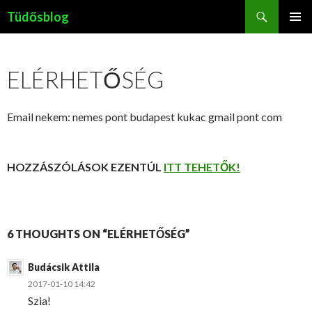
Keresés
Tüdősblog
KILÉPÉS
ELSŐDL
A
MENÜ
TARTALOMBA
ELÉRHETŐSÉG
Email nekem: nemes pont budapest kukac gmail pont com
HOZZÁSZÓLÁSOK EZENTÚL
ITT TEHETŐK!
6 THOUGHTS ON “ELÉRHETŐSÉG”
Budácsik Attila
2017-01-10 14:42
Szia!