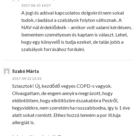
2017-06-15 14:37
A jogi és adóval kapcsolatos dolgokról nem sokat
tudok, ráadásul a szabályok folyton változnak. A
NAV-nál érdeklődnék – amikor volt valami kérdésem,
bementem személyesen és kaptam is választ. Lehet,
hogy egy könyvelő is tudja ezeket, de talán jobb a
szabályok forrásához fordulni.
Szabó Márta
2017-09-22 23:33
Sziasztok! Új, kezdődő vegyes COPD-s vagyok.
Olvasgattam, de engem annyira megrázott, hogy
eldöntöttem, hogy elköltözöm északabbra Pestről,
hegyvidékre, nem szeretém ha rosszabbodna, így is 1 éve
alatt sokat romlott. Ehhez hozzá tenném a por ill.tuja
allergiát is.