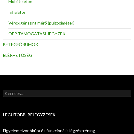
Mobiltelefon
Inhalátor
Véroxigénszint mérő (pulzoximéter)
OEP TÁMOGATÁSI JEGYZÉK
BETEGFÓRUMOK
ELÉRHETŐSÉG
Keresés:
LEGUTÓBBI BEJEGYZÉSEK
Figyelemelvonókúra és funkcionális légzéstréning