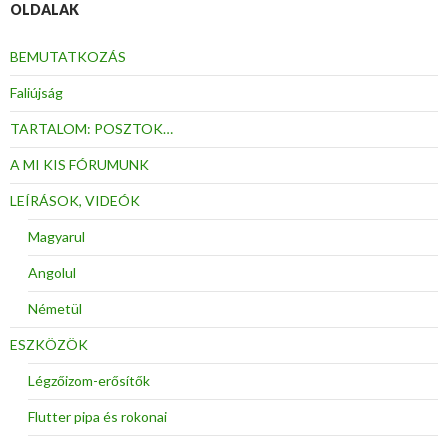
OLDALAK
BEMUTATKOZÁS
Faliújság
TARTALOM: POSZTOK…
A MI KIS FÓRUMUNK
LEÍRÁSOK, VIDEÓK
Magyarul
Angolul
Németül
ESZKÖZÖK
Légzőizom-erősítők
Flutter pipa és rokonai