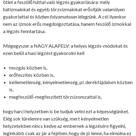
ötlet a feszülő háttal való légzés gyakorlására: mély
hátizmainkat és egyéb törzsizmainkat erősítjük valamilyen
gyakorlattal és
közben folyamatosan lélegzünk
. A cél ilyenkor
nem az izmok erős megdolgoztatása, hanem feszülő izmokkal
a légzés fenntartása.
Mégegyszer a NAGY ALAPELV: a helyes légzés-módokat és
ezen belül a hasi légzést gyakorolni kell
mozgás közben is,
erőfeszítés közben is,
kellemetlenség, kényelmetlenség, pl. derékfájdalom közben
is,
megfeszülő-megfeszített törzsizomzattal is,
hogy harci helyzetben is be tudjuk vetni ezt a képességünket.
Elég sok türelemre van szükség, mert kényelmetlen
helyzetekben nincs kedve az embernek a légzésére figyelni,
leginkább csak az jár a fejében, hogy de jó lenne, ha elmúlna ez