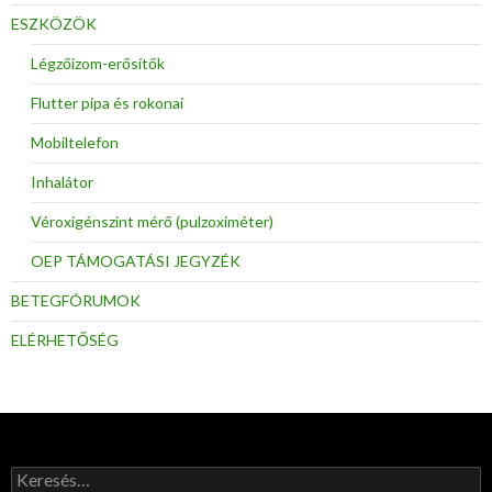
ESZKÖZÖK
Légzőizom-erősítők
Flutter pipa és rokonai
Mobiltelefon
Inhalátor
Véroxigénszint mérő (pulzoximéter)
OEP TÁMOGATÁSI JEGYZÉK
BETEGFÓRUMOK
ELÉRHETŐSÉG
Keresés: