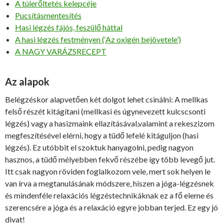
A túlerőltetés kelepcéje
Pucsításmentesítés
Hasi légzés fájós, feszülő háttal
A hasi légzés festményen (‘Az oxigén bejövetele’)
A NAGY VARÁZSRECEPT
Az alapok
Belégzéskor alapvetően két dolgot lehet csinálni: A mellkas
felső részét kitágítani (mellkasi és úgynevezett kulcscsonti
légzés) vagy a hasizmaink ellazításával,valamint a rekeszizom
megfeszítésével elérni, hogy a tüdő lefelé kitáguljon (hasi
légzés). Ez utóbbit el szoktuk hanyagolni, pedig nagyon
hasznos, a tüdő mélyebben fekvő részébe így több levegő jut.
Itt csak nagyon röviden foglalkozom vele, mert sok helyen le
van írva a megtanulásának módszere, hiszen a jóga-légzésnek
és mindenféle relaxációs légzéstechnikáknak ez a fő eleme és
szerencsére a jóga és a relaxáció egyre jobban terjed. Ez egy jó
divat!