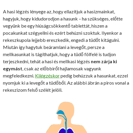
A hasi légzés lényege az, hogy ellazítjuk a hasizmainkat,
hagyjuk, hogy kidudorodjon a hasunk – ha szükséges, előtte
vegyünk be egy hiúságcsökkentő tablettát, hiszen a
pocakunkat szégyellni és ezért behúzni szoktuk. Ilyenkor a
rekeszkupola lejjebb ereszkedik, engedi a tüdőt kitágulni.
Miután így hagytuk beáramlani a levegőt, persze a
mellkasunkat is tágíthatjuk, hogy a tüdő fölfelé is tudjon
terjeszkedni, tehát a hasi és mellkasi légzés
nem zárja ki
egymást
, csak az előbbiről hajlamosak vagyunk
megfeledkezni.
Kilégzéskor
pedig behúzzuk a hasunkat, ezzel
nyomjuk ki a levegőt a tüdőből. Az alábbi ábrán a piros vonal a
rekeszizom felső szélét jelöli.