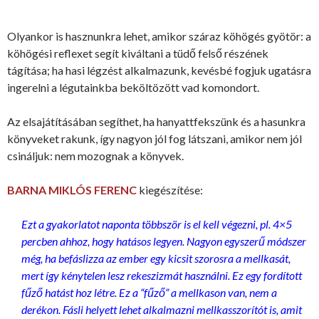
Olyankor is hasznunkra lehet, amikor száraz köhögés gyötör: a
köhögési reflexet segít kiváltani a tüdő felső részének
tágítása; ha hasi légzést alkalmazunk, kevésbé fogjuk ugatásra
ingerelni a légutainkba beköltözött vad komondort.
Az elsajátításában segíthet, ha hanyattfekszünk és a hasunkra
könyveket rakunk, így nagyon jól fog látszani, amikor nem jól
csináljuk: nem mozognak a könyvek.
BARNA MIKLÓS FERENC
kiegészítése:
Ezt a gyakorlatot naponta többször is el kell végezni, pl. 4×5
percben ahhoz, hogy hatásos legyen. Nagyon egyszerű módszer
még, ha befáslizza az ember egy kicsit szorosra a mellkasát,
mert így kénytelen lesz rekeszizmát használni. Ez egy fordított
fűző hatást hoz létre. Ez a “fűző” a mellkason van, nem a
derékon. Fásli helyett lehet alkalmazni mellkasszorítót is, amit