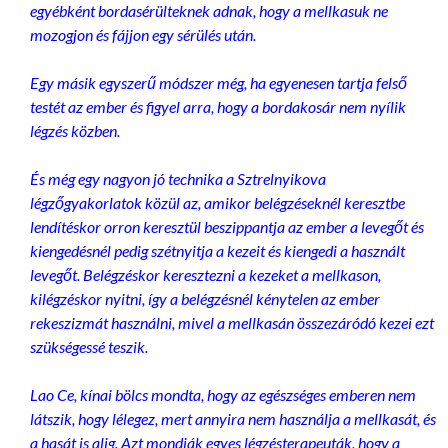
egyébként bordasérülteknek adnak, hogy a mellkasuk ne
mozogjon és fájjon egy sérülés után.
Egy másik egyszerű módszer még, ha egyenesen tartja felső
testét az ember és figyel arra, hogy a bordakosár nem nyílik
légzés közben.
És még egy nagyon jó technika a Sztrelnyikova
légzőgyakorlatok közül az, amikor belégzéseknél keresztbe
lendítéskor orron keresztül beszippantja az ember a levegőt és
kiengedésnél pedig szétnyitja a kezeit és kiengedi a használt
levegőt. Belégzéskor keresztezni a kezeket a mellkason,
kilégzéskor nyitni, így a belégzésnél kénytelen az ember
rekeszizmát használni, mivel a mellkasán összezáródó kezei ezt
szükségessé teszik.
Lao Ce, kínai bölcs mondta, hogy az egészséges emberen nem
látszik, hogy lélegez, mert annyira nem használja a mellkasát, és
a hasát is alig. Azt mondják egyes légzésterapeuták, hogy a