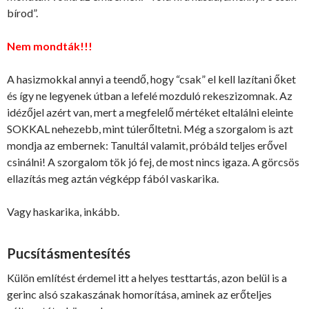
bírod”.
Nem mondták!!!
A hasizmokkal annyi a teendő, hogy “csak” el kell lazítani őket
és így ne legyenek útban a lefelé mozduló rekeszizomnak. Az
idézőjel azért van, mert a megfelelő mértéket eltalálni eleinte
SOKKAL nehezebb, mint túlerőltetni. Még a szorgalom is azt
mondja az embernek: Tanultál valamit, próbáld teljes erővel
csinálni! A szorgalom tök jó fej, de most nincs igaza. A görcsös
ellazítás meg aztán végképp fából vaskarika.
Vagy haskarika, inkább.
Pucsításmentesítés
Külön említést érdemel itt a helyes testtartás, azon belül is a
gerinc alsó szakaszának homorítása, aminek az erőteljes