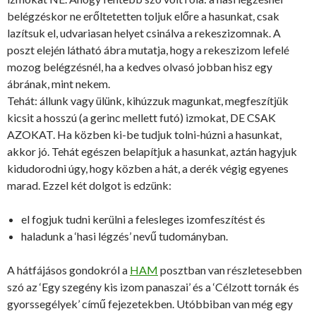
belégzéskor ne erőltetetten toljuk előre a hasunkat, csak
lazítsuk el, udvariasan helyet csinálva a rekeszizomnak. A
poszt elején látható ábra mutatja, hogy a rekeszizom lefelé
mozog belégzésnél, ha a kedves olvasó jobban hisz egy
ábrának, mint nekem.
Tehát: állunk vagy ülünk, kihúzzuk magunkat, megfeszítjük
kicsit a hosszú (a gerinc mellett futó) izmokat, DE CSAK
AZOKAT. Ha közben ki-be tudjuk tolni-húzni a hasunkat,
akkor jó. Tehát egészen belapítjuk a hasunkat, aztán hagyjuk
kidudorodni úgy, hogy közben a hát, a derék végig egyenes
marad. Ezzel két dolgot is edzünk:
el fogjuk tudni kerülni a felesleges izomfeszítést és
haladunk a ‘hasi légzés’ nevű tudományban.
A hátfájásos gondokról a
HAM
posztban van részletesebben
szó az ‘Egy szegény kis izom panaszai’ és a ‘Célzott tornák és
gyorssegélyek’ című fejezetekben. Utóbbiban van még egy