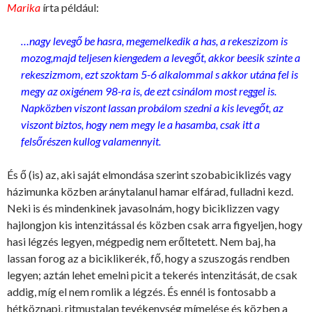
Marika
írta például:
…nagy levegő be hasra, megemelkedik a has, a rekeszizom is
mozog,majd teljesen kiengedem a levegőt, akkor beesik szinte a
rekeszizmom, ezt szoktam 5-6 alkalommal s akkor utána fel is
megy az oxigénem 98-ra is, de ezt csinálom most reggel is.
Napközben viszont lassan probálom szedni a kis levegőt, az
viszont biztos, hogy nem megy le a hasamba, csak itt a
felsőrészen kullog valamennyit.
És ő (is) az, aki saját elmondása szerint szobabiciklizés vagy
házimunka közben aránytalanul hamar elfárad, fulladni kezd.
Neki is és mindenkinek javasolnám, hogy biciklizzen vagy
hajlongjon kis intenzitással és közben csak arra figyeljen, hogy
hasi légzés legyen, mégpedig nem erőltetett. Nem baj, ha
lassan forog az a biciklikerék, fő, hogy a szuszogás rendben
legyen; aztán lehet emelni picit a tekerés intenzitását, de csak
addig, míg el nem romlik a légzés. És ennél is fontosabb a
hétköznapi, ritmustalan tevékenység mímelése és közben a