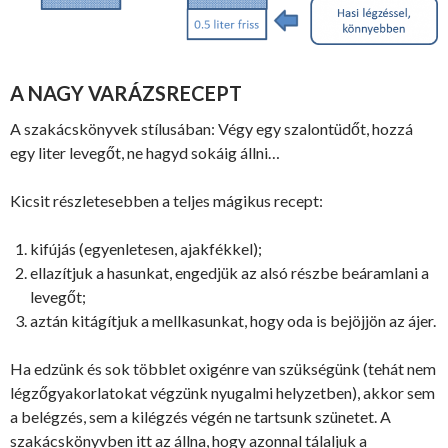
A NAGY VARÁZSRECEPT
A szakácskönyvek stílusában: Végy egy szalontüdőt, hozzá
egy liter levegőt, ne hagyd sokáig állni…
Kicsit részletesebben a teljes mágikus recept:
kifújás (egyenletesen, ajakfékkel);
ellazítjuk a hasunkat, engedjük az alsó részbe beáramlani a
levegőt;
aztán kitágítjuk a mellkasunkat, hogy oda is bejöjjön az ájer.
Ha edzünk és sok többlet oxigénre van szükségünk (tehát nem
légzőgyakorlatokat végzünk nyugalmi helyzetben), akkor sem
a belégzés, sem a kilégzés végén ne tartsunk szünetet. A
szakácskönyvben itt az állna, hogy azonnal tálaljuk a