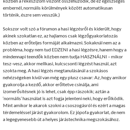
közben a rekeszizom viszont összehúzódik, de ez egészséges
embernél, normális körülmények között automatikusan
történik, észre sem vesszük.)
Sokszor volt szó a fórumon a hasi légzésről és kiderült, hogy
akinek szokatlan ez, az hajlamos csak légzőgyakorlatozás
közben az erőteljes formáját alkalmazni. Sokaknál nem az a
probléma, hogy nem tud EDZENI a hasi légzésre, hanem hogy a
mindennapi teendők közben nem tudja HASZNÁLNI – mikor
tesz-vesz, akkor mellkasi, kulcscsonti légzést használ, azt
szokta meg. A hasi légzés megtanulásánál a szokásos
nehézségeken kívül van még egy plusz csavar: Az, hogy amikor
gyakorolja a kezdő, akkor erőltetve csinálja, ami
izomerősítésnek jó is lehet, csak épp rászokik; aztán a
‘normális’ használat is azt fogja jelenteni neki, hogy erőlködik.
Mint amikor le akarok szokni a csoszogásról és ezért a magas
térdemeléssel járást gyakorolom. Ez jópofa gyakorlat, de nem
a legegyenesebb út a helyes járástechnika megszokásához.