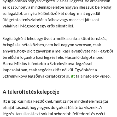
nyugalomban hogyan végezzük a hasi légzést, de arról ritkán
esik szó, hogy a mindennapi életbe hogyan illesszük be. Pedig
ez legalább annyira különböző két dolog, mint egyedül
ütögetni a teniszlabdát a falhoz vagy meccset játszani
valakivel. Mégpedig egy erős ellenféllel.
Segítségként lehet egy övet a mellkasunkra kötni tornázás,
bringázás, séta közben, nem kell nagyon szorosan, csak
annyira, hogy picit zavarjon a mellkasi levegővételnél – egyből
terelődni fogunk a hasi légzés felé. Hasonló dolgot mond
Barna Miklós is fentebb a Sztrelnyikova-légzéssel
kapcsolatban, csak segédeszköz nélkül. Egyébként a
Sztrelnyikova légzőgyakorlatokról pl.
itt
található egy videó.
A túlerőltetés kelepcéje
Itt is tipikus hiba kezdőknél, mint szinte mindenféle mozgás
elsajátításánál, hogy egyes dolgokat túlzásba visznek. A
légzés-tanulásnál ezt sokkal nehezebb felfedezni és ezért