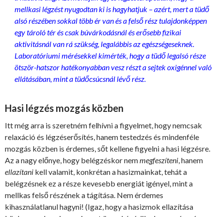
mellkasi légzést nyugodtan ki is hagyhatjuk – azért, mert a tüdő
alsó részében sokkal több ér van és a felső rész tulajdonképpen
egy tároló tér és csak búvárkodásnál és erősebb fizikai
aktivitásnál van rá szükség, legalábbis az egészségeseknek.
Laboratóriumi mérésekkel kimérték, hogy a tüdő legalsó része
ötször-hatszor hatékonyabban vesz részt a sejtek oxigénnel való
ellátásában, mint a tüdőcsúcsnál lévő rész.
Hasi légzés mozgás közben
Itt még arra is szeretném felhívni a figyelmet, hogy nemcsak
relaxáció és légzéserősítés, hanem testedzés és mindenféle
mozgás közben is érdemes, sőt kellene figyelni a hasi légzésre.
Az a nagy előnye, hogy belégzéskor nem
megfeszíteni
, hanem
ellazítani
kell valamit, konkrétan a hasizmainkat, tehát a
belégzésnek ez a része kevesebb energiát igényel, mint a
mellkas felső részének a tágítása. Nem érdemes
kihasználatlanul hagyni! (Igaz, hogy a hasizmok ellazítása