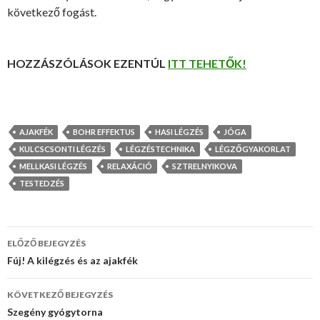
következő fogást.
HOZZÁSZÓLÁSOK EZENTÚL
ITT TEHETŐK!
AJAKFÉK
BOHR EFFEKTUS
HASI LÉGZÉS
JÓGA
KULCSCSONTI LÉGZÉS
LÉGZÉSTECHNIKA
LÉGZŐGYAKORLAT
MELLKASI LÉGZÉS
RELAXÁCIÓ
SZTRELNYIKOVA
TESTEDZÉS
Bejegyzés
ELŐZŐ BEJEGYZÉS
navigáció
Fúj! A kilégzés és az ajakfék
KÖVETKEZŐ BEJEGYZÉS
Szegény gyógytorna