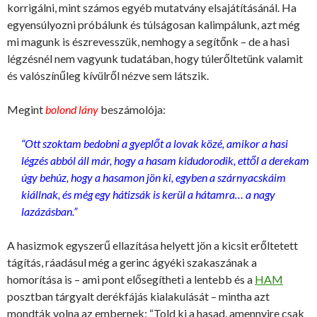
korrigálni, mint számos egyéb mutatvány elsajátításánál. Ha
egyensúlyozni próbálunk és túlságosan kalimpálunk, azt még
mi magunk is észrevesszük, nemhogy a segítőnk – de a hasi
légzésnél nem vagyunk tudatában, hogy túlerőltetünk valamit
és valószínűleg kívülről nézve sem látszik.
Megint
bolond lány
beszámolója:
“Ott szoktam bedobni a gyeplőt a lovak közé, amikor a hasi
légzés abból áll már, hogy a hasam kidudorodik, ettől a derekam
úgy behúz, hogy a hasamon jön ki, egyben a szárnyacskáim
kiállnak, és még egy hátizsák is kerül a hátamra… a nagy
lazázásban.”
A hasizmok egyszerű ellazítása helyett jön a kicsit erőltetett
tágítás, ráadásul még a gerinc ágyéki szakaszának a
homorítása is – ami pont elősegítheti a lentebb és a
HAM
posztban tárgyalt derékfájás kialakulását – mintha azt
mondták volna az embernek: “Told ki a hasad, amennyire csak