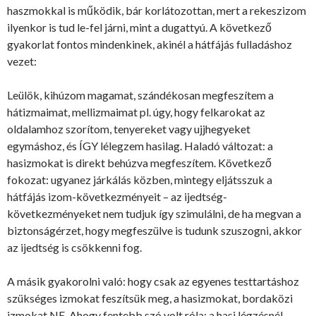
haszmokkal is működik, bár korlátozottan, mert a rekeszizom
ilyenkor is tud le-fel járni, mint a dugattyú. A következő
gyakorlat fontos mindenkinek, akinél a hátfájás fulladáshoz
vezet:
Leülök, kihúzom magamat, szándékosan megfeszítem a
hátizmaimat, mellizmaimat pl. úgy, hogy felkarokat az
oldalamhoz szorítom, tenyereket vagy ujjhegyeket
egymáshoz, és ÍGY lélegzem hasilag. Haladó változat: a
hasizmokat is direkt behúzva megfeszítem. Következő
fokozat: ugyanez járkálás közben, mintegy eljátsszuk a
hátfájás izom-következményeit – az ijedtség-
következményeket nem tudjuk így szimulálni, de ha megvan a
biztonságérzet, hogy megfeszülve is tudunk szuszogni, akkor
az ijedtség is csökkenni fog.
A másik gyakorolni való: hogy csak az egyenes testtartáshoz
szükséges izmokat feszítsük meg, a hasizmokat, bordaközi
izmokat NE. Ahogy fentebb szó volt róla: a hasi légzésnél