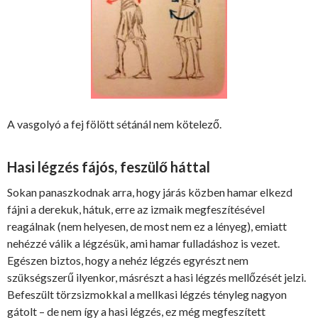
A vasgolyó a fej fölött sétánál nem kötelező.
Hasi légzés fájós, feszülő háttal
Sokan panaszkodnak arra, hogy járás közben hamar elkezd
fájni a derekuk, hátuk, erre az izmaik megfeszítésével
reagálnak (nem helyesen, de most nem ez a lényeg), emiatt
nehézzé válik a légzésük, ami hamar fulladáshoz is vezet.
Egészen biztos, hogy a nehéz légzés egyrészt nem
szükségszerű ilyenkor, másrészt a hasi légzés mellőzését jelzi.
Befeszült törzsizmokkal a mellkasi légzés tényleg nagyon
gátolt – de nem így a hasi légzés, ez még megfeszített