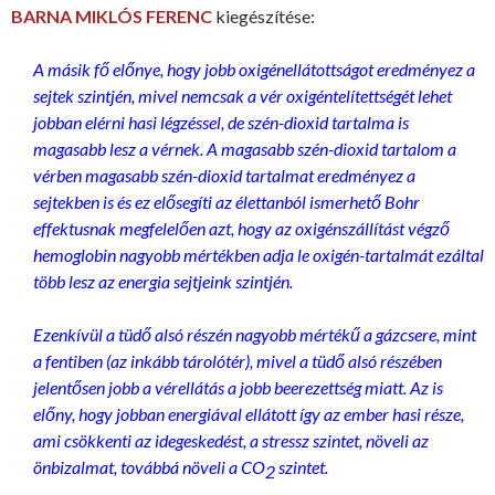
BARNA MIKLÓS FERENC
kiegészítése:
A másik fő előnye, hogy jobb oxigénellátottságot eredményez a
sejtek szintjén, mivel nemcsak a vér oxigéntelítettségét lehet
jobban elérni hasi légzéssel, de szén-dioxid tartalma is
magasabb lesz a vérnek. A magasabb szén-dioxid tartalom a
vérben magasabb szén-dioxid tartalmat eredményez a
sejtekben is és ez elősegíti az élettanból ismerhető Bohr
effektusnak megfelelően azt, hogy az oxigénszállítást végző
hemoglobin nagyobb mértékben adja le oxigén-tartalmát ezáltal
több lesz az energia sejtjeink szintjén.
Ezenkívül a tüdő alsó részén nagyobb mértékű a gázcsere, mint
a fentiben (az inkább tárolótér), mivel a tüdő alsó részében
jelentősen jobb a vérellátás a jobb beerezettség miatt. Az is
előny, hogy jobban energiával ellátott így az ember hasi része,
ami csökkenti az idegeskedést, a stressz szintet, növeli az
önbizalmat, továbbá növeli a CO
szintet.
2