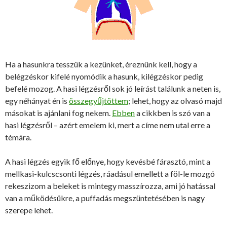
Ha a hasunkra tesszük a kezünket, éreznünk kell, hogy a
belégzéskor kifelé nyomódik a hasunk, kilégzéskor pedig
befelé mozog. A hasi légzésről sok jó leírást találunk a neten is,
egy néhányat én is
összegyűjtöttem
; lehet, hogy az olvasó majd
másokat is ajánlani fog nekem.
Ebben
a cikkben is szó van a
hasi légzésről – azért emelem ki, mert a címe nem utal erre a
témára.
A hasi légzés egyik fő előnye, hogy kevésbé fárasztó, mint a
mellkasi-kulcscsonti légzés, ráadásul emellett a föl-le mozgó
rekeszizom a beleket is mintegy masszírozza, ami jó hatással
van a működésükre, a puffadás megszüntetésében is nagy
szerepe lehet.