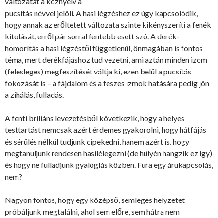
változatát a köznyelv a
pucsítás
névvel jelöli. A hasi légzéshez ez úgy kapcsolódik,
hogy annak az erőltetett változata szinte kikényszeríti a fenék
kitolását, erről pár sorral fentebb esett szó. A derék-
homorítás a hasi légzéstől függetlenül, önmagában is fontos
téma, mert derékfájáshoz tud vezetni, ami aztán minden izom
(felesleges) megfeszítését váltja ki, ezen belül a pucsítás
fokozását is – a fájdalom és a feszes izmok hatására pedig jön
a zihálás, fulladás.
A fenti briliáns levezetésből következik, hogy a helyes
testtartást nemcsak azért érdemes gyakorolni, hogy hátfájás
és sérülés nélkül tudjunk cipekedni, hanem azért is, hogy
megtanuljunk rendesen hasilélegezni (de hülyén hangzik ez így)
és hogy ne fulladjunk gyaloglás közben. Fura egy árukapcsolás,
nem?
Nagyon fontos, hogy egy középső, semleges helyzetet
próbáljunk megtalálni, ahol sem előre, sem hátra nem