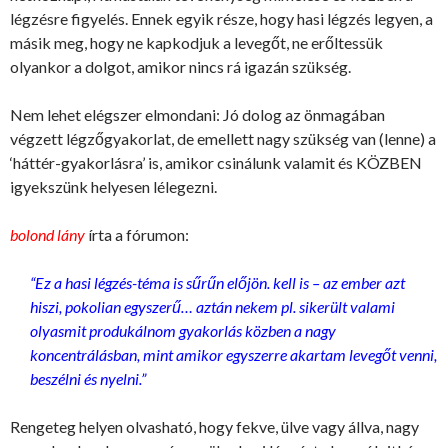
légzésre figyelés. Ennek egyik része, hogy hasi légzés legyen, a
másik meg, hogy ne kapkodjuk a levegőt, ne erőltessük
olyankor a dolgot, amikor nincs rá igazán szükség.
Nem lehet elégszer elmondani: Jó dolog az önmagában
végzett légzőgyakorlat, de emellett nagy szükség van (lenne) a
‘háttér-gyakorlásra’ is, amikor csinálunk valamit és KÖZBEN
igyekszünk helyesen lélegezni.
bolond lány
írta a fórumon:
“Ez a hasi légzés-téma is sűrűn előjön. kell is – az ember azt
hiszi, pokolian egyszerű… aztán nekem pl. sikerült valami
olyasmit produkálnom gyakorlás közben a nagy
koncentrálásban, mint amikor egyszerre akartam levegőt venni,
beszélni és nyelni.”
Rengeteg helyen olvasható, hogy fekve, ülve vagy állva, nagy