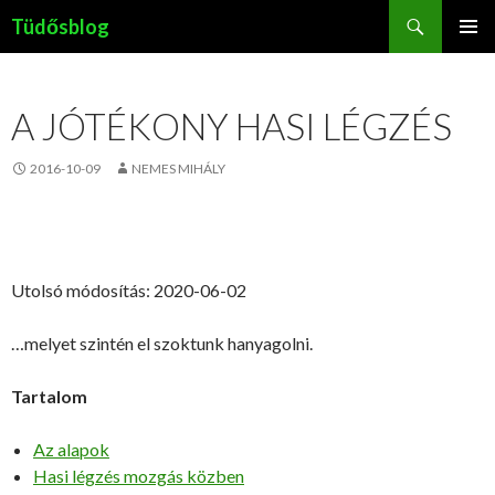
Keresés
Tüdősblog
KILÉPÉS
ELSŐDL
A
MENÜ
TARTALOMBA
A JÓTÉKONY HASI LÉGZÉS
2016-10-09
NEMES MIHÁLY
Utolsó módosítás: 2020-06-02
…melyet szintén el szoktunk hanyagolni.
Tartalom
Az alapok
Hasi légzés mozgás közben