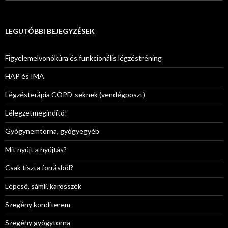
LEGUTÓBBI BEJEGYZÉSEK
Figyelemelvonókúra és funkcionális légzéstréning
HAP és IMA
Légzésterápia COPD-seknek (vendégposzt)
Lélegzetmegindító!
Gyógynemtorna, gyógyegyéb
Mit nyújt a nyújtás?
Csak tiszta forrásból?
Lépcső, sámli, karosszék
Szegény konditerem
Szegény gyógytorna