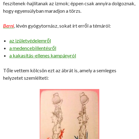
feszítenek-hajlítanak az izmok; éppen csak annyira dolgoznak,
hogy egyensúlyban maradjon a törzs.
Berni
, lévén gyógytornász, sokat írt erről a témáról:
az izületvédelemről
a medencebillentésről
a kakasítás-ellenes kampányról
Tőle vettem kölcsön ezt az ábrát is, amely a semleges
helyzetet szemlélteti: