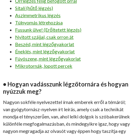
Orrlégzés félig befogott orral
Sítalí (hűtő légzés)
Aszimmetrikus légzés
Túlnyomás létrehozása
Fussunk ülve! (Erőltetett légzés)
Nyitott szájjal, csak orron át
Beszéd, mint légzőgyakorlat
Éneklés, mint légzőgyakorlat
Fúvószene, mint légzőgyakorlat
Mikrotornák, lopott percek
• Hogyan vadásszunk légzőtornára és hogyan
nyúzzuk meg?
Nagyon sokféle nyelvezettel írnak emberek erről a témáról;
van gyógytornász-nyelven írt leírás, amely csak a technikát
mondja el tényszerűen, van, ahol lelki dolgok is szóbakerülnek
különféle megfogalmazásban, és mindegyikre igaz, hogy vagy
nagyon megragadja az olvasót vagy éppen hogy taszítja egy