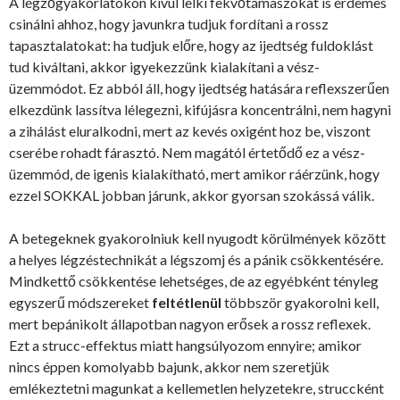
A légzőgyakorlatokon kívül lelki fekvőtámaszokat is érdemes
csinálni ahhoz, hogy javunkra tudjuk fordítani a rossz
tapasztalatokat: ha tudjuk előre, hogy az ijedtség fuldoklást
tud kiváltani, akkor igyekezzünk kialakítani a vész-
üzemmódot. Ez abból áll, hogy ijedtség hatására reflexszerűen
elkezdünk lassítva lélegezni, kifújásra koncentrálni, nem hagyni
a zihálást eluralkodni, mert az kevés oxigént hoz be, viszont
cserébe rohadt fárasztó. Nem magától értetődő ez a vész-
üzemmód, de igenis kialakítható, mert amikor ráérzünk, hogy
ezzel SOKKAL jobban járunk, akkor gyorsan szokássá válik.
A betegeknek gyakorolniuk kell nyugodt körülmények között
a helyes légzéstechnikát a légszomj és a pánik csökkentésére.
Mindkettő csökkentése lehetséges, de az egyébként tényleg
egyszerű módszereket
feltétlenül
többször gyakorolni kell,
mert bepánikolt állapotban nagyon erősek a rossz reflexek.
Ezt a strucc-effektus miatt hangsúlyozom ennyire; amikor
nincs éppen komolyabb bajunk, akkor nem szeretjük
emlékeztetni magunkat a kellemetlen helyzetekre, struccként