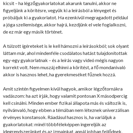
kicsit – ha légzőgyakorlatokat akarunk tanulni, akkor ne
figyeljünk a körítésre, vegyük ki a leírásból a lényeget és
próbáljuk ki a gyakorlatot. Ha ezenkívül megragadott például
a jóga szellemisége, akkor hajrá, kezdjünk el vele foglalkozni,
de ez már egy másik történet.
A túlzott ígéreteket is le kell hámozni a leírásokból; sok olyant
láttam már, ahol mindenféle csodálatos hatást tulajdonítottak
egy-egy gyakorlatnak – és a leírás vagy videó mégis nagyon
korrekt volt. Nem muszáj elhinni a körítést, a fő mondanivaló
akkor is hasznos lehet, ha gyerekmeséket fűznek hozzá.
Amit szintén figyelmen kívül hagyok, amikor légzőtornákra
vadászom: ha azt írják, hogy valamit pontosan X másodpercig
kell csinálni. Minden ember fizikai állapota más és változik is,
nyilvánvaló, hogy ebben a témában nem léteznek univerzálisan
érvényes konstansok. Ráadásul hasznos is, ha variáljuk a
gyakorlatokat: minél többféleképpen ingereljük az
idegrendszerünket és az izmainkat, annál jobban fejlődnek.