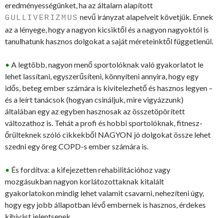
eredményességünket, ha az általam alapított
nevű irányzat alapelveit követjük. Ennek
GULLIVERIZMUS
az a lényege, hogy a nagyon kicsiktől és a nagyon nagyoktól is
tanulhatunk hasznos dolgokat a saját méreteinktől függetlenül.
•
A legtöbb, nagyon menő sportolóknak való gyakorlatot le
lehet lassítani, egyszerűsíteni, könnyíteni annyira, hogy egy
idős, beteg ember számára is kivitelezhető és hasznos legyen –
és a leírt tanácsok (hogyan csináljuk, mire vigyázzunk)
általában egy az egyben hasznosak az összetöpörített
változathoz is. Tehát a profi és hobbi sportolóknak, fitnesz-
őrülteknek szóló cikkekből NAGYON jó dolgokat össze lehet
szedni egy öreg COPD-s ember számára is.
•
És fordítva: a kifejezetten rehabilitációhoz vagy
mozgásukban nagyon korlátozottaknak kitalált
gyakorlatokon mindig lehet valamit csavarni, nehezíteni úgy,
hogy egy jobb állapotban lévő embernek is hasznos, érdekes
kihívást jelentsenek.