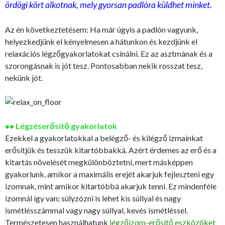
ördögi kört alkotnak, mely gyorsan padlóra küldhet minket.
Az én következtetésem: Ha már úgyis a padlón vagyunk,
helyezkedjünk el kényelmesen a hátunkon és kezdjünk el
relaxációs légzőgyakorlatokat csinálni. Ez az asztmának és a
szorongásnak is jót tesz. Pontosabban nekik rosszat tesz,
nekünk jót.
•• Légzéserősítő gyakorlatok
Ezekkel a gyakorlatokkal a belégző- és kilégző izmainkat
erősítjük és tesszük kitartóbbakká. Azért érdemes az erő és a
kitartás növelését megkülönböztetni, mert másképpen
gyakorlunk, amikor a maximális erejét akarjuk fejleszteni egy
izomnak, mint amikor kitartóbbá akarjuk tenni. Ez mindenféle
izomnál így van; súlyzózni is lehet kis súllyal és nagy
ismétlésszámmal vagy nagy súllyal, kevés ismétléssel.
Természetesen használhatunk
légzőizom-erősítő eszközöket