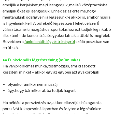
emeljük a karjainkat, majd leengedjük, mellső középtartásba
emeljük őket és leengedjük. Ennek az az értelme, hogy
megtanulunk odafigyelni a légzésünkre akkor is, amikor másra
is figyelnünk kell. A pöfékelő légzés azért lehet célszerű
választás, mert mozgáshoz, sportoláshoz ezt tudjuk leginkább
illeszteni – de koncentrációs gyakorlatnak a többi is megfelel.
Bővebben a
funkcionális légzéstréningről
szóló posztban van
erről szó.
•• Funkcionális légzéstréning (műmunka)
Ha van problémás munka, testmozgás, ami ki szokott
készíteni minket – akkor egy az egyben azt gyakoroljuk
olyankor amikor nem muszáj
úgy, hogy bármikor abba tudjuk hagyni.
Ha például a porszívózás az, akkor elkezdjük húzogatni a
porszívót kikapcsolt állapotban és folyton a légzésünkre