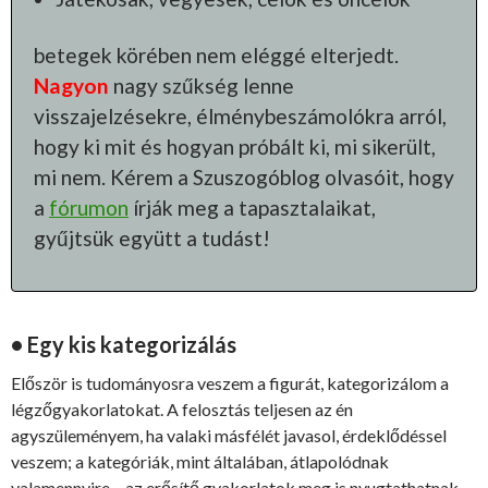
betegek körében nem eléggé elterjedt.
Nagyon
nagy szűkség lenne
visszajelzésekre, élménybeszámolókra arról,
hogy ki mit és hogyan próbált ki, mi sikerült,
mi nem. Kérem a Szuszogóblog olvasóit, hogy
a
fórumon
írják meg a tapasztalaikat,
gyűjtsük együtt a tudást!
• Egy kis kategorizálás
Először is tudományosra veszem a figurát, kategorizálom a
légzőgyakorlatokat. A felosztás teljesen az én
agyszüleményem, ha valaki másfélét javasol, érdeklődéssel
veszem; a kategóriák, mint általában, átlapolódnak
valamennyire – az erősítő gyakorlatok meg is nyugtathatnak