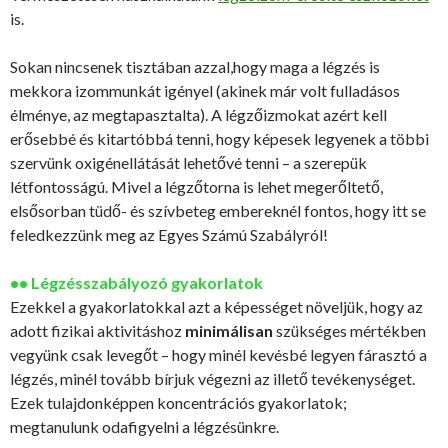
is.
Sokan nincsenek tisztában azzal,hogy maga a légzés is
mekkora izommunkát igényel (akinek már volt fulladásos
élménye, az megtapasztalta). A légzőizmokat azért kell
erősebbé és kitartóbbá tenni, hogy képesek legyenek a többi
szervünk oxigénellátását lehetővé tenni – a szerepük
létfontosságú. Mivel a légzőtorna is lehet megerőltető,
elsősorban tüdő- és szívbeteg embereknél fontos, hogy itt se
feledkezzünk meg az Egyes Számú Szabályról!
•• Légzésszabályozó gyakorlatok
Ezekkel a gyakorlatokkal azt a képességet növeljük, hogy az
adott fizikai aktivitáshoz
minimálisan
szükséges mértékben
vegyünk csak levegőt – hogy minél kevésbé legyen fárasztó a
légzés, minél tovább bírjuk végezni az illető tevékenységet.
Ezek tulajdonképpen koncentrációs gyakorlatok;
megtanulunk odafigyelni a légzésünkre.