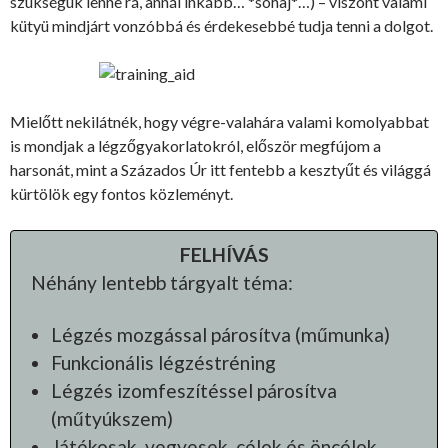
szükségük lenne rá, annál inkább… *sóhaj*…) – viszont valami
kütyü mindjárt vonzóbbá és érdekesebbé tudja tenni a dolgot.
Mielőtt nekilátnék, hogy végre-valahára valami komolyabbat
is mondjak a légzőgyakorlatokról, először megfújom a
harsonát, mint a Százados Úr itt fentebb a kesztyűt és világgá
kürtölök egy fontos közleményt.
FELHÍVÁS
Néhány lentebb tárgyalt téma:
Légzés mozgással párosítva (műmunka)
Funkcionális légzéstréning
Légzés izomfeszítéssel párosítva
(műtyúkszem)
Játékosak, vegyesek, célok és öncélok