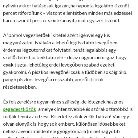
nyilván akkor hatásosak igazán, ha naponta legalább tizenöt
percet ráfordítunk – viszont ellentétben minden más edzéssel
háromszor öt perc ér szinte annyit, mint egyszer tizenöt.
A ‘bárhol végezhetőek’ kitétel azért igényel egy kis
magyarázatot. Nyilván a lehető legtisztább levegőben
érdemes légzőtornákat folytatni, tehát legalábbis egy
szellőztetést jó beiktatni elé – de az nagyon nem igaz, hogy
csak
tiszta, lehetőleg erdei levegőben szabad ezeket
gyakorolni. A piszkos levegőnél csak a tüdőben sokáig álló,
pangó piszkos levegő a rosszabb, amiről
itt
írok
részletesebben.
És felszerelésre ugyan nincs szükség, de léteznek hasznos
segédeszközök
, amelyek intenzívebbé és szórakoztatóbbá is
tudják tenni az edzést. Kísérletezzünk velük bátran! Van egy
olyan előnyük is, hogy sok embert, különösen idősebbeket
nehéz rávenni mindenféle gyógytornára (minél nagyobb