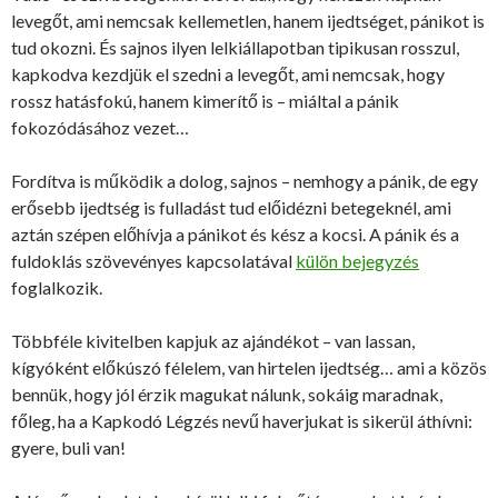
levegőt, ami nemcsak kellemetlen, hanem ijedtséget, pánikot is
tud okozni. És sajnos ilyen lelkiállapotban tipikusan rosszul,
kapkodva kezdjük el szedni a levegőt, ami nemcsak, hogy
rossz hatásfokú, hanem kimerítő is – miáltal a pánik
fokozódásához vezet…
Fordítva is működik a dolog, sajnos – nemhogy a pánik, de egy
erősebb ijedtség is fulladást tud előidézni betegeknél, ami
aztán szépen előhívja a pánikot és kész a kocsi. A pánik és a
fuldoklás szövevényes kapcsolatával
külön bejegyzés
foglalkozik.
Többféle kivitelben kapjuk az ajándékot – van lassan,
kígyóként előkúszó félelem, van hirtelen ijedtség… ami a közös
bennük, hogy jól érzik magukat nálunk, sokáig maradnak,
főleg, ha a Kapkodó Légzés nevű haverjukat is sikerül áthívni:
gyere, buli van!