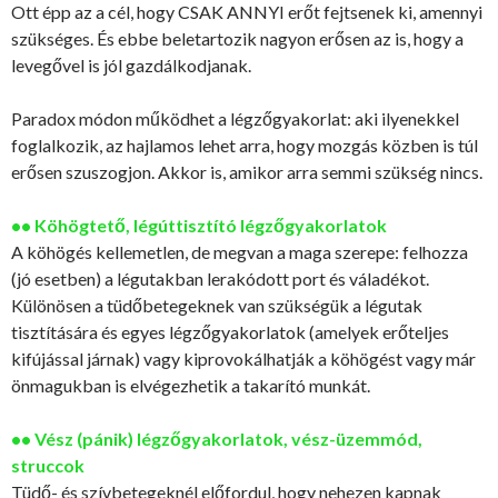
Ott épp az a cél, hogy CSAK ANNYI erőt fejtsenek ki, amennyi
szükséges. És ebbe beletartozik nagyon erősen az is, hogy a
levegővel is jól gazdálkodjanak.
Paradox módon működhet a légzőgyakorlat: aki ilyenekkel
foglalkozik, az hajlamos lehet arra, hogy mozgás közben is túl
erősen szuszogjon. Akkor is, amikor arra semmi szükség nincs.
•• Köhögtető, légúttisztító légzőgyakorlatok
A köhögés kellemetlen, de megvan a maga szerepe: felhozza
(jó esetben) a légutakban lerakódott port és váladékot.
Különösen a tüdőbetegeknek van szükségük a légutak
tisztítására és egyes légzőgyakorlatok (amelyek erőteljes
kifújással járnak) vagy kiprovokálhatják a köhögést vagy már
önmagukban is elvégezhetik a takarító munkát.
•• Vész (pánik) légzőgyakorlatok, vész-üzemmód,
struccok
Tüdő- és szívbetegeknél előfordul, hogy nehezen kapnak