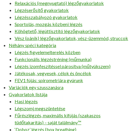
Relaxációs (megnyugtató) légzőgyakorlatok
Légzéserősítő gyakorlatok
Légzésszabályozó gyakorlatok
Sportolás, mozgás közbeni légzés
Köhögtető, légúttisztító légzőgyakorlatok
Vész (pánik) légzőgyakorlatok, vész-üzemmód, struccok
Néhány spéci kategória
Légzés figyelemelterelés közben
Funkcionális légzéstréning (műmunka)
Légzés izomfeszítéssel párosítva (műtyúkszem)
Játékosak, vegyesek, célok és öncélok
FEV1 fújás: spirometriára gyúrunk
Variációk egy szusszanásra
Gyakorlatok listája
Hasi légzés
Légszomj megszüntetése
Fűrészlégzés, maximális kifújás (szakaszos
tüdőtakarítás) – saját találmány™
‘Doboz’ légzés (box breathing)