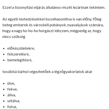
Ezzel a bizonyítási eljárás általános részét lezártnak tekintem.
Az egyéb testedzésekkel összehasonlítva is van előny, főleg
beteg emberek és városbéli puhányok, nyavalyások számára,
hogy a nagy ho-ho-ho horgászt idézzem, mégpedig az, hogy
nincs szükség
előkészületekre,
felszerelésre,
bemelegítésre,
továbbá bárhol végezhetőek a légzőgyakorlatok akár
ülve,
fekve,
állva,
sétálva,
futva,