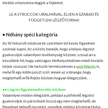
inkább a homokba dugjuk a fejünket.
LE A STRUCCOK URALMÁVAL, ÉLJEN A SZABAD ÉS
FÜGGETLEN LÉGZŐTORNA!
• Néhány spéci kategória
Az itt felsorolt módszerek szerintem túl kevés figyelmet
szoktak kapni. Az a közös bennük, hogy a helyes légzést
gyakoroljuk valamilyen tevékenység közben; szóval arra
készülünk fel, hogy valóságos élethelyzetekben minél tovább
bírjuk szusszal. Ide tartozik természetesen a
sportlégzés
is,
melyről egy külön poszt szól: ennek az a lényege, hogy
megterhelő erőkifejtés közben hogyan lélegezzünk.
•• Légzés figyelemelterelés közben
Valamilyen módon lélegzünk, például a pöfékelő légzést
gyakoroljuk és párosítunk hozzá egy nem megterhelő, de
figyelmet igénylő mozgást, mondjuk oldalsó középtartásba