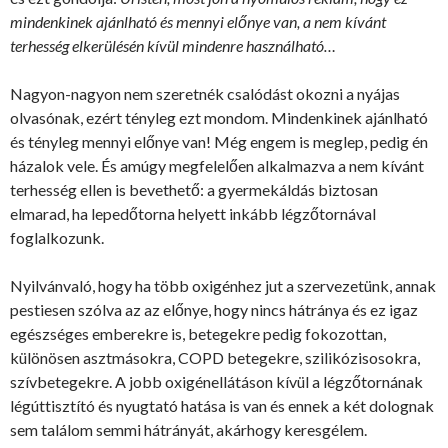
mindenkinek ajánlható és mennyi előnye van, a nem kívánt
terhesség elkerülésén kívül mindenre használható…
Nagyon-nagyon nem szeretnék csalódást okozni a nyájas
olvasónak, ezért tényleg ezt mondom. Mindenkinek ajánlható
és tényleg mennyi előnye van! Még engem is meglep, pedig én
házalok vele. És amúgy megfelelően alkalmazva a nem kívánt
terhesség ellen is bevethető: a gyermekáldás biztosan
elmarad, ha lepedőtorna helyett inkább légzőtornával
foglalkozunk.
Nyilvánvaló, hogy ha több oxigénhez jut a szervezetünk, annak
pestiesen szólva az az előnye, hogy nincs hátránya és ez igaz
egészséges emberekre is, betegekre pedig fokozottan,
különösen asztmásokra, COPD betegekre, szilikózisosokra,
szívbetegekre. A jobb oxigénellátáson kívül a légzőtornának
légúttisztító és nyugtató hatása is van és ennek a két dolognak
sem találom semmi hátrányát, akárhogy keresgélem.