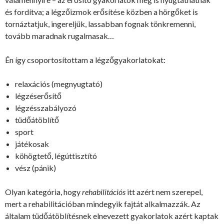
és fordítva; a légzőizmok erősítése közben a hörgőket is
tornáztatjuk, ingereljük, lassabban fognak tönkremenni,
tovább maradnak rugalmasak…
Én így csoportosítottam a légzőgyakorlatokat:
relaxációs (megnyugtató)
légzéserősítő
légzésszabályozó
tüdőátöblítő
sport
játékosak
köhögtető, légúttisztító
vész (pánik)
Olyan kategória, hogy
rehabilitációs
itt azért nem szerepel,
mert a rehabilitációban mindegyik fajtát alkalmazzák. Az
általam tüdőátöblítésnek elnevezett gyakorlatok azért kaptak