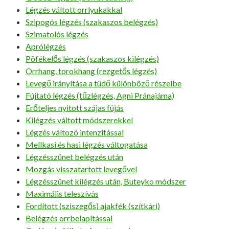
Légzés váltott orrlyukakkal
Szipogós légzés (szakaszos belégzés)
Szimatolós légzés
Aprólégzés
Pöfékelős légzés (szakaszos kilégzés)
Orrhang, torokhang (rezgetős légzés)
Levegő irányítása a tüdő különböző részeibe
Fújtató légzés (tűzlégzés, Agni Pránajáma)
Erőteljes nyitott szájas fújás
Kilégzés váltott módszerekkel
Légzés változó intenzitással
Mellkasi és hasi légzés váltogatása
Légzésszünet belégzés után
Mozgás visszatartott levegővel
Légzésszünet kilégzés után, Buteyko módszer
Maximális teleszívás
Fordított (sziszegős) ajakfék (szítkári)
Belégzés orrbelapítással