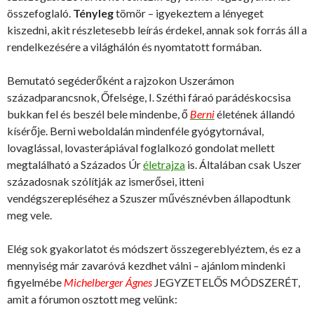
összefoglaló.
Tényleg
tömör – igyekeztem a lényeget
kiszedni, akit részletesebb leírás érdekel, annak sok forrás áll a
rendelkezésére a világhálón és nyomtatott formában.
Bemutató segéderőként a rajzokon Uszerámon
századparancsnok, Őfelsége, I. Széthi fáraó parádéskocsisa
bukkan fel és beszél bele mindenbe, ő
Berni
életének állandó
kísérője. Berni weboldalán mindenféle gyógytornával,
lovaglással, lovasterápiával foglalkozó gondolat mellett
megtalálható a Százados Úr
életrajza
is. Általában csak Uszer
századosnak szólítják az ismerősei, itteni
vendégszerepléséhez a Szuszer művésznévben állapodtunk
meg vele.
Elég sok gyakorlatot és módszert összegereblyéztem, és ez a
mennyiség már zavaróvá kezdhet válni – ajánlom mindenki
figyelmébe
Michelberger Ágnes
JEGYZETELŐS MÓDSZERÉT,
amit a fórumon osztott meg velünk: