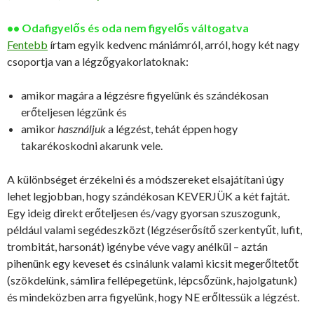
•• Odafigyelős és oda nem figyelős váltogatva
Fentebb
írtam egyik kedvenc mániámról, arról, hogy két nagy
csoportja van a légzőgyakorlatoknak:
amikor magára a légzésre figyelünk és szándékosan
erőteljesen légzünk és
amikor
használjuk
a légzést, tehát éppen hogy
takarékoskodni akarunk vele.
A különbséget érzékelni és a módszereket elsajátítani úgy
lehet legjobban, hogy szándékosan KEVERJÜK a két fajtát.
Egy ideig direkt erőteljesen és/vagy gyorsan szuszogunk,
például valami segédeszközt (légzéserősítő szerkentyűt, lufit,
trombitát, harsonát) igénybe véve vagy anélkül – aztán
pihenünk egy keveset és csinálunk valami kicsit megerőltetőt
(szökdelünk, sámlira fellépegetünk, lépcsőzünk, hajolgatunk)
és mindeközben arra figyelünk, hogy NE erőltessük a légzést.