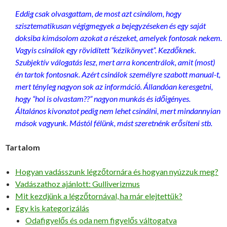
Eddig csak olvasgattam, de most azt csinálom, hogy
szisztematikusan végigmegyek a bejegyzéseken és egy saját
doksiba kimásolom azokat a részeket, amelyek fontosak nekem.
Vagyis csinálok egy rövidített “kézikönyvet”. Kezdőknek.
Szubjektív válogatás lesz, mert arra koncentrálok, amit (most)
én tartok fontosnak. Azért csinálok személyre szabott manual-t,
mert tényleg nagyon sok az információ. Állandóan keresgetni,
hogy “hol is olvastam??” nagyon munkás és időigényes.
Általános kivonatot pedig nem lehet csinálni, mert mindannyian
mások vagyunk. Mástól félünk, mást szeretnénk erősíteni stb.
Tartalom
Hogyan vadásszunk légzőtornára és hogyan nyúzzuk meg?
Vadászathoz ajánlott: Gulliverizmus
Mit kezdjünk a légzőtornával, ha már elejtettük?
Egy kis kategorizálás
Odafigyelős és oda nem figyelős váltogatva