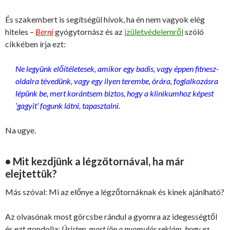
És szakembert is segítségül hívok, ha én nem vagyok elég
hiteles –
Berni
gyógytornász és az
izületvédelemről
szóló
cikkében írja ezt:
Ne legyünk előítéletesek, amikor egy badis, vagy éppen fitnesz-
oldalra tévedünk, vagy egy ilyen terembe, órára, foglalkozásra
lépünk be, mert korántsem biztos, hogy a klinikumhoz képest
‘gagyit’ fogunk látni, tapasztalni.
Na ugye.
• Mit kezdjünk a légzőtornával, ha már
elejtettük?
Más szóval: Mi az előnye a légzőtornáknak és kinek ajánlható?
Az olvasónak most görcsbe rándul a gyomra az idegességtől
és ezt gondolja:
Úristen, most jön a nyomulós reklám, hogy ez