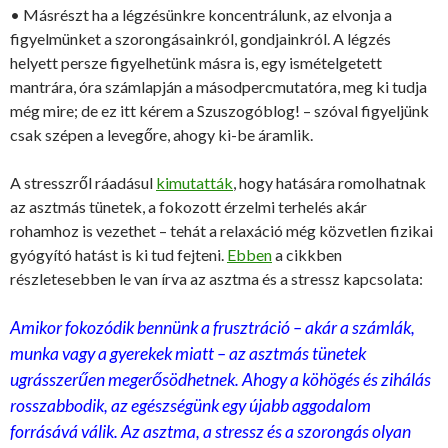
• Másrészt ha a légzésünkre koncentrálunk, az elvonja a
figyelmünket a szorongásainkról, gondjainkról. A légzés
helyett persze figyelhetünk másra is, egy ismételgetett
mantrára, óra számlapján a másodpercmutatóra, meg ki tudja
még mire; de ez itt kérem a Szuszogóblog! – szóval figyeljünk
csak szépen a levegőre, ahogy ki-be áramlik.
A stresszről ráadásul
kimutatták
, hogy hatására romolhatnak
az asztmás tünetek, a fokozott érzelmi terhelés akár
rohamhoz is vezethet – tehát a relaxáció még közvetlen fizikai
gyógyító hatást is ki tud fejteni.
Ebben
a cikkben
részletesebben le van írva az asztma és a stressz kapcsolata:
Amikor fokozódik bennünk a frusztráció – akár a számlák,
munka vagy a gyerekek miatt – az asztmás tünetek
ugrásszerűen megerősödhetnek. Ahogy a köhögés és zihálás
rosszabbodik, az egészségünk egy újabb aggodalom
forrásává válik. Az asztma, a stressz és a szorongás olyan