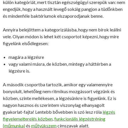
külön kategóriát, mert tisztán egészségügyi szerepük van: nem
engedjük, hogy a használt levegő sokáig pangjon a tüdőnkben
és mindenféle baktériumok elszaporodjanak benne.
Annyira belejöttem a kategorizálásba, hogy nem bírok leállni
vele. Olyan módon is lehet két csoportot képezni, hogy mire
figyelünk elsődlegesen:
magára a légzésre
vagy valami másra, de közben, mintegy a háttérben a
légzésre is.
A második csoportba tartozik, amikor egy valamennyire
bonyolult, lehetőleg nem ritmikus mozgássort végzünk és
közben, szinte mellékesen, a légzésünkre is figyelünk. Ez is
nagyon hasznos és szerintem viszonylag elhanyagolt
gyakorlat-fajta! Lentebb bővebben is szó lesz róla
légzés
figyelemelterelés közben
,
funkcionális légzéstréning
(műmunka)
és
műtyúkszem
címszavak alatt.