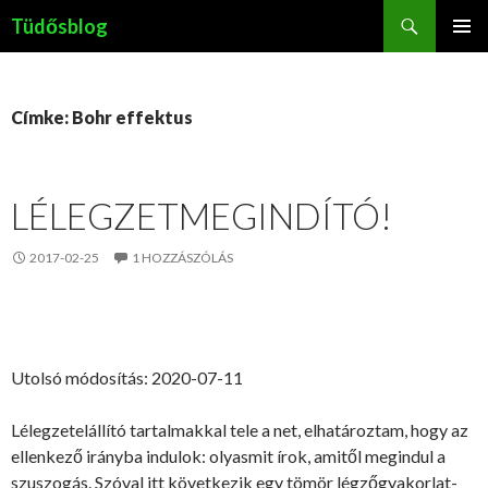
Keresés
Tüdősblog
KILÉPÉS
ELSŐDL
A
MENÜ
TARTALOMBA
Címke: Bohr effektus
LÉLEGZETMEGINDÍTÓ!
2017-02-25
1 HOZZÁSZÓLÁS
Utolsó módosítás: 2020-07-11
Lélegzetelállító tartalmakkal tele a net, elhatároztam, hogy az
ellenkező irányba indulok: olyasmit írok, amitől megindul a
szuszogás. Szóval itt következik egy tömör légzőgyakorlat-