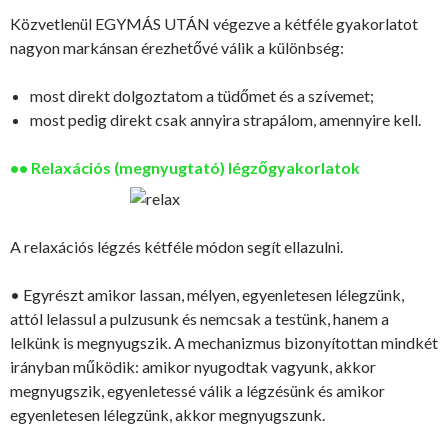
Közvetlenül EGYMÁS UTÁN végezve a kétféle gyakorlatot
nagyon markánsan érezhetővé válik a különbség:
most direkt dolgoztatom a tüdőmet és a szívemet;
most pedig direkt csak annyira strapálom, amennyire kell.
•• Relaxációs (megnyugtató) légzőgyakorlatok
A relaxációs légzés kétféle módon segít ellazulni.
• Egyrészt amikor lassan, mélyen, egyenletesen lélegzünk,
attól lelassul a pulzusunk és nemcsak a testünk, hanem a
lelkünk is megnyugszik. A mechanizmus bizonyítottan mindkét
irányban működik: amikor nyugodtak vagyunk, akkor
megnyugszik, egyenletessé válik a légzésünk és amikor
egyenletesen lélegzünk, akkor megnyugszunk.