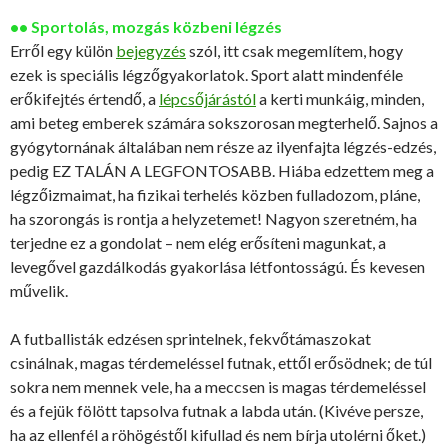
•• Sportolás, mozgás közbeni légzés
Erről egy külön
bejegyzés
szól, itt csak megemlítem, hogy
ezek is speciális légzőgyakorlatok. Sport alatt mindenféle
erőkifejtés értendő, a
lépcsőjárástól
a kerti munkáig, minden,
ami beteg emberek számára sokszorosan megterhelő. Sajnos a
gyógytornának általában nem része az ilyenfajta légzés-edzés,
pedig EZ TALÁN A LEGFONTOSABB. Hiába edzettem meg a
légzőizmaimat, ha fizikai terhelés közben fulladozom, pláne,
ha szorongás is rontja a helyzetemet! Nagyon szeretném, ha
terjedne ez a gondolat – nem elég erősíteni magunkat, a
levegővel gazdálkodás gyakorlása létfontosságú. És kevesen
művelik.
A futballisták edzésen sprintelnek, fekvőtámaszokat
csinálnak, magas térdemeléssel futnak, ettől erősödnek; de túl
sokra nem mennek vele, ha a meccsen is magas térdemeléssel
és a fejük fölött tapsolva futnak a labda után. (Kivéve persze,
ha az ellenfél a röhögéstől kifullad és nem bírja utolérni őket.)