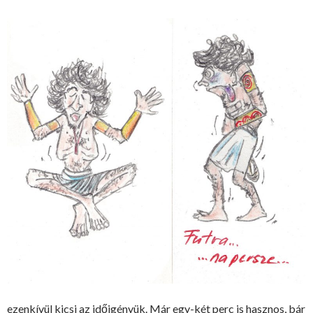
ezenkívül kicsi az időigényük. Már egy-két perc is hasznos, bár