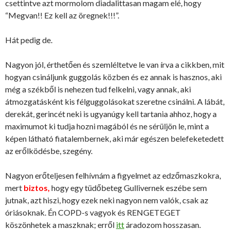
csettintve azt mormolom diadalittasan magam elé, hogy
“Megvan!! Ez kell az öregnek!!!”.
Hát pedig de.
Nagyon jól, érthetően és szemléltetve le van írva a cikkben, mit
hogyan csináljunk guggolás közben és ez annak is hasznos, aki
még a székből is nehezen tud felkelni, vagy annak, aki
átmozgatásként kis félguggolásokat szeretne csinálni. A lábát,
derekát, gerincét neki is ugyanúgy kell tartania ahhoz, hogy a
maximumot ki tudja hozni magából és ne sérüljön le, mint a
képen látható fiatalembernek, aki már egészen belefeketedett
az erőlködésbe, szegény.
Nagyon erőteljesen felhívnám a figyelmet az edzőmaszkokra,
mert
biztos,
hogy egy tüdőbeteg Gullivernek eszébe sem
jutnak, azt hiszi, hogy ezek neki nagyon nem valók, csak az
óriásoknak. Én COPD-s vagyok és RENGETEGET
köszönhetek a maszknak; erről
itt
áradozom hosszasan.