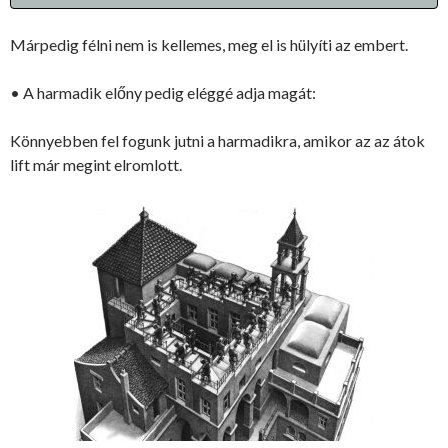
Márpedig félni nem is kellemes, meg el is hülyíti az embert.
• A harmadik előny pedig eléggé adja magát:
Könnyebben fel fogunk jutni a harmadikra, amikor az az átok
lift már megint elromlott.