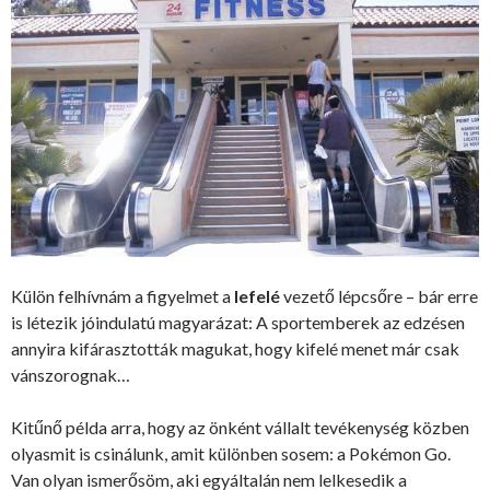
Külön felhívnám a figyelmet a
lefelé
vezető lépcsőre – bár erre
is létezik jóindulatú magyarázat: A sportemberek az edzésen
annyira kifárasztották magukat, hogy kifelé menet már csak
vánszorognak…
Kitűnő példa arra, hogy az önként vállalt tevékenység közben
olyasmit is csinálunk, amit különben sosem: a Pokémon Go.
Van olyan ismerősöm, aki egyáltalán nem lelkesedik a