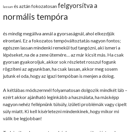
felgyorsítva a
és aztán fokozatosan
lassan
normális tempóra
és mindig megállva annál a gyorsaságnál, ahol elkezdjük
elrontani. Ez a fokozatos tempóváltoztatás nagyon fontos;
egészen lassan mindenki remekül tud tangózni, aki ismeri a
lépéseket, na de a zene ütemére… az már kicsit más. Ha csak
gyorsan gyakoroljuk, akkor sok részletet rosszul fogunk
rögzíteni az agyunkban, ha csak lassan, akkor meg sosem
jutunk el oda, hogy az igazi tempóban is menjen a dolog.
A kétlábas módszernnél folyamatosan dolgozik mindkét láb –
ezért akkor ajánlható leginkább a használata, ha másképp
nagyon nehéz fellépnünk túlsúly, izületi problémák vagy cipelt
súly miatt. Ki kell kísérletezni mindenkinek, hogy mikor mi
válik be legjobban!