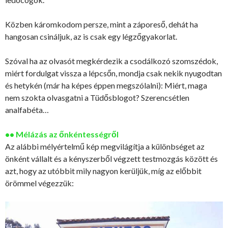
Közben káromkodom persze, mint a záporeső, dehát ha
hangosan csináljuk, az is csak egy légzőgyakorlat.
Szóval ha az olvasót megkérdezik a csodálkozó szomszédok,
miért fordulgat vissza a lépcsőn, mondja csak nekik nyugodtan
és hetykén (már ha képes éppen megszólalni): Miért, maga
nem szokta olvasgatni a Tüdősblogot? Szerencsétlen
analfabéta…
•• Mélázás az őnkéntességről
Az alábbi mélyértelmű kép megvilágítja a különbséget az
önként vállalt és a kényszerből végzett testmozgás között és
azt, hogy az utóbbit mily nagyon kerüljük, míg az előbbit
örömmel végezzük: