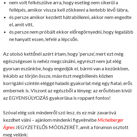
nem volt felkészülve arra, hogy esetleg nem sikerül a
fellépés, amikor vissza kell zökkenni a lentebb lévő lábra,
és persze amikor kezdett hátrabillenni, akkor nem engedte
el, amit vitt,
és persze nem próbált ekkor előregörnyedni, hogy legalább
ne hanyatt essen, lefelé a lépcsőn.
Az utolsó kettőnél azért írtam, hogy ‘persze’, mert ezt még
egészségesen is nehéz megcsinálni, egyrészt nem jut elég
gyorsan eszünkbe, hogy engedjük el, bármi van a kezünkben,
inkább az törjön össze, másrészt megbillenés
közben
korrigálni szintén eléggé haladó gyakorlat még egy fiatal, erős
embernek is. Viszont az egészből a lényeg: az erősítésen kívül
az EGYENSÚLYOZÁS gyakorlása is roppant fontos!
Szóval elég sok mindenről szó lesz, és ez már zavaróvá
kezdhet válni – ajánlom mindenki figyelmébe
Michelberger
Ágnes
JEGYZETELŐS MÓDSZERÉT, amit a fórumon osztott
meg velünk: