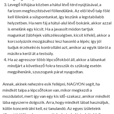
Levegő kifújása közben a hátul lévő térd nyújtásával, a
farizom megfeszítésével föllendülünk. Az elöl lévő talp fölé
kell löknünk a súlypontunkat, így leszünk a legstabilabb
helyzetben. Ha nem fáj a hátul-alul lévő bokánk, akkor azzal
is emelünk egy kicsit. Ha a javasolt módon tartjuk
magunkat (lábfejek vállszélességben, kicsit kifelé), akkor a
korcsolyázók mozgásához lesz hasonló a lépés; így jól
tudjuk érzékelni és kontrollálni azt, amikor az egyik lábról a
másikra kerül át a testsúly.
Ha az agresszor több lépcsőfokból áll, akkor a lábunkat
mindjárt a következő fokra tesszük és szükség esetén
megpihenünk, szuszogunk párat nyugodtan.
Annak, akinek nehezére esik fellépni, NAGYON segít, ha
mindkét talpa a lépcsőfokon van, mikor megkezdi a
mozdulatot, mert így van egy kis idő-szakasz, amikor mindkét
lába egyszerre dolgozik. Arra, hogy mindkét lábat használjuk,
külön koncentrálni kell, ez tanulandó. Az egyes izületeink