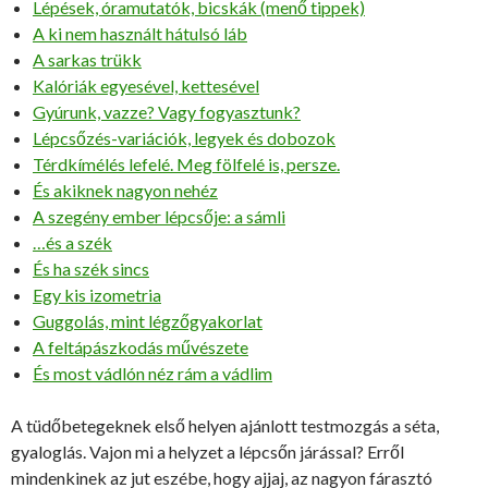
Lépések, óramutatók, bicskák (menő tippek)
A ki nem használt hátulsó láb
A sarkas trükk
Kalóriák egyesével, kettesével
Gyúrunk, vazze? Vagy fogyasztunk?
Lépcsőzés-variációk, legyek és dobozok
Térdkímélés lefelé. Meg fölfelé is, persze.
És akiknek nagyon nehéz
A szegény ember lépcsője: a sámli
…és a szék
És ha szék sincs
Egy kis izometria
Guggolás, mint légzőgyakorlat
A feltápászkodás művészete
És most vádlón néz rám a vádlim
A tüdőbetegeknek első helyen ajánlott testmozgás a séta,
gyaloglás. Vajon mi a helyzet a lépcsőn járással? Erről
mindenkinek az jut eszébe, hogy ajjaj, az nagyon fárasztó