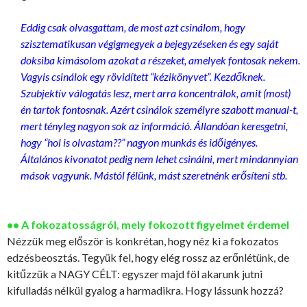
Eddig csak olvasgattam, de most azt csinálom, hogy
szisztematikusan végigmegyek a bejegyzéseken és egy saját
doksiba kimásolom azokat a részeket, amelyek fontosak nekem.
Vagyis csinálok egy rövidített “kézikönyvet”. Kezdőknek.
Szubjektív válogatás lesz, mert arra koncentrálok, amit (most)
én tartok fontosnak. Azért csinálok személyre szabott manual-t,
mert tényleg nagyon sok az információ. Állandóan keresgetni,
hogy “hol is olvastam??” nagyon munkás és időigényes.
Általános kivonatot pedig nem lehet csinálni, mert mindannyian
mások vagyunk. Mástól félünk, mást szeretnénk erősíteni stb.
•• A fokozatosságról, mely fokozott figyelmet érdemel
Nézzük meg először is konkrétan, hogy néz ki a fokozatos
edzésbeosztás. Tegyük fel, hogy elég rossz az erőnlétünk, de
kitűzzük a NAGY CÉLT: egyszer majd föl akarunk jutni
kifulladás nélkül gyalog a harmadikra. Hogy lássunk hozzá?