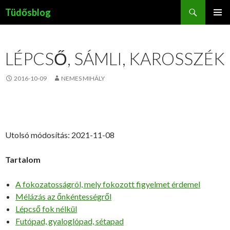
Keresés
Tüdősblog
KILÉPÉS
ELSŐDL
A
MENÜ
TARTALOMBA
LÉPCSŐ, SÁMLI, KAROSSZÉK
2016-10-09
NEMES MIHÁLY
Utolsó módosítás: 2021-11-08
Tartalom
A fokozatosságról, mely fokozott figyelmet érdemel
Mélázás az őnkéntességről
Lépcső fok nélkül
Futópad, gyaloglópad, sétapad