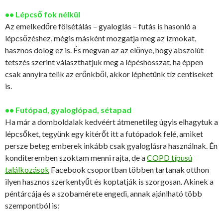
•• Lépcső fok nélkül
Az emelkedőre fölsétálás – gyaloglás – futás is hasonló a
lépcsőzéshez, mégis másként mozgatja meg az izmokat,
hasznos dolog ez is. És megvan az az előnye, hogy abszolút
tetszés szerint választhatjuk meg a lépéshosszat, ha éppen
csak annyira telik az erőnkből, akkor léphetünk tíz centiseket
is.
•• Futópad, gyaloglópad, sétapad
Ha már a domboldalak kedvéért átmenetileg úgyis elhagytuk a
lépcsőket, tegyünk egy kitérőt itt a futópadok felé, amiket
persze beteg emberek inkább csak gyaloglásra használnak. Én
konditeremben szoktam menni rajta, de a
COPD típusú
találkozások
Facebook csoportban többen tartanak otthon
ilyen hasznos szerkentyűt és koptatják is szorgosan. Akinek a
péntárcája és a szobamérete engedi, annak ajánlható több
szempontból is: