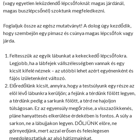
(vagy egyetlen leküzdendő lépcsőfoknál: magas járdánál,
magas buszlépcsőnél) szoktunk megfeledkezni.
Foglaljuk össze az egész mutatványt! A dolog úgy kezdődik,
hogy szembejön egy pimasz és csúnya magas lépcsőfok vagy
járda.
Feltesszük az egyik lábunkat a kekeckedő lépcsőfokra.
Legjobb, ha a lábfejek vállszélességben vannak és egy
kicsit kifelé néznek – az utóbbi lehet azért egyénenként és
fájós izületenként változó.
Előredőlünk kicsit, annyira, hogy a testsúlyunk egy része az
elöl lévő lábunkra kerüljön; a fejünk a térdünk fölött legyen,
a térdünk pedig a sarkunk fölött, a térd ne hajoljon
túlságosan. Ez az egyensúly megőrzése, a visszazökkenés,
pláne hanyattesés elkerülése érdekében is fontos. A súly a
sarkon, ne a lábujjakon legyen. DŐLJÜNK elöre, ne
görnyedjünk, mert azzal erősen és feleslegesen
megdolgoztatjuk az alsó hátizmainkat.