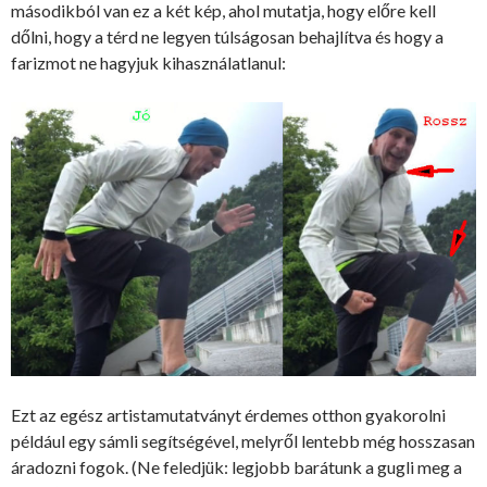
másodikból van ez a két kép, ahol mutatja, hogy előre kell
dőlni, hogy a térd ne legyen túlságosan behajlítva és hogy a
farizmot ne hagyjuk kihasználatlanul:
Ezt az egész artistamutatványt érdemes otthon gyakorolni
például egy sámli segítségével, melyről lentebb még hosszasan
áradozni fogok. (Ne feledjük: legjobb barátunk a gugli meg a