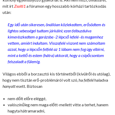
mit írt
Zsolti1
a fórumon egy hosszabb kórházi tartózkodás
után:
Egy idő után sikeresen, önállóan közlekedtem, erősödtem és
lightos sebességel tudtam járkálni; ezen felbuzdulva
kimerészkedtem a garázsba -2 lépcső lefelé- és magamhoz
vettem, amiért indultam. Visszafelé viszont nem számoltam
azzal, hogy a lépcsőn felfelé az 1 lábam nem fog úgy elbírni,
mint a kettő és estem (hátra) akkorát, hogy a csípőcsontom
felszaladt a fülemig.
Világos ebből a borzasztó kis történetből (kívülről és utólag),
hogy nem tisztán erő-problémáról volt szó, ha
felfelé
haladva
hanyatt
esett. Biztosan
nem dőlt előre eléggé,
valószínűleg nem maga előtt-mellett vitte a terhet, hanem
hagyta hátramaradni,