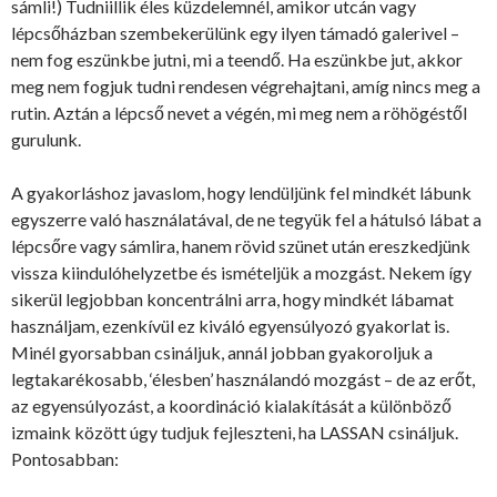
sámli!) Tudniillik éles küzdelemnél, amikor utcán vagy
lépcsőházban szembekerülünk egy ilyen támadó galerivel –
nem fog eszünkbe jutni, mi a teendő. Ha eszünkbe jut, akkor
meg nem fogjuk tudni rendesen végrehajtani, amíg nincs meg a
rutin. Aztán a lépcső nevet a végén, mi meg nem a röhögéstől
gurulunk.
A gyakorláshoz javaslom, hogy lendüljünk fel mindkét lábunk
egyszerre való használatával, de ne tegyük fel a hátulsó lábat a
lépcsőre vagy sámlira, hanem rövid szünet után ereszkedjünk
vissza kiindulóhelyzetbe és ismételjük a mozgást. Nekem így
sikerül legjobban koncentrálni arra, hogy mindkét lábamat
használjam, ezenkívül ez kiváló egyensúlyozó gyakorlat is.
Minél gyorsabban csináljuk, annál jobban gyakoroljuk a
legtakarékosabb, ‘élesben’ használandó mozgást – de az erőt,
az egyensúlyozást, a koordináció kialakítását a különböző
izmaink között úgy tudjuk fejleszteni, ha LASSAN csináljuk.
Pontosabban: