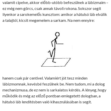
valamit cipelve, akkor előbb-utóbb befeszülnek a lábizmaim –
ez még nem görcs, csak annak távoli rokona. Sokszor segít
ilyenkor a sarokemelős kunsztom: amikor a hátulsó láb elválik
a talajtól, kicsit megemelem a sarkam. Na nem ennyire:
hanem csak pár centivel. Valamiért jót tesz minden
lábizmomnak, kevésbé feszülnek be. Nem tudom, mi a dolog
mechanizmusa, de ez nem is sarkalatos kérdés. A lényeg, hogy
működik és még az előző pontban emlegetett dologban, a
hátulsó láb lendítésben való kihasználásában is segít.