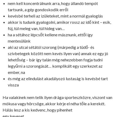
nem kell koncentrálnunk arra, hogy állandó tempót
tartsunk, a gép gondoskodik erről
kevésbé terheli az izületeket, mint a normál gyaloglás
akkor is tudunk gyalogolni, amikor rossz az idő kint – esik,
fúj, túl meleg van, túl hideg van…
ha a sétához lépcsőt kellene másznunk, ettől így
mentesülünk
aki az utcai sétától szorong (márpedig a tüdő- és
szívbetegek között nem kevés ilyen van) annak ez egy jó
lehetőség – bár így talán még nehezebben fogja tudni
legyűrni a szorongását… komplikált egy szerkezet az
ember, na
és még az elindulást akadályozó lustaság is kevésbé tart
vissza
Ha valakinek nem telik ilyen drága sporteszközre, viszont van
mókusa vagy hörcsöge, akkor kérje el néha tőle a kerekét.
Hálás lesz a kis kedvenc, hogy pihenhet
egy keveset.