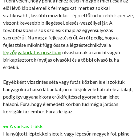
Tudni vélem, hogy pont a nehézkesen mozgók miért csak az
elöl lévő lábbal emelik fel magukat: mert ez sokkal
statikusabb, lassúbb mozdulat – épp ettől nehezebb is persze,
viszont kevesebb billegéssel, elesés-veszéllyel jár. A
továbbiakban is sok szó esik majd az egyensúlyozás
szerepéről. Na meg a fejlesztéséről. Arról pedig, hogy a
fejlesztése miként függ össze a légzéstechnikával a
légzőgyakorlatos posztban
olvashatnak a tanulni vágyó
birkapásztorok (nyájas olvasók) és a többi olvasó is, ha
érdekli.
Egyébként vízszintes séta vagy futás közben is el szoktuk
hanyagolni a hátsó lábunkat, nem lökjük vele hátrafelé a talajt,
pedig így ugyanakkora erőkifejtéssel gyorsabban lehet
haladni. Fura, hogy élemedett korban tud még a járásán
korrigálni az ember. Fura, de igaz.
•• A sarkas trükk
Ha nyújtott léptekkel sietek, vagy lépcsőn megyek föl, pláne