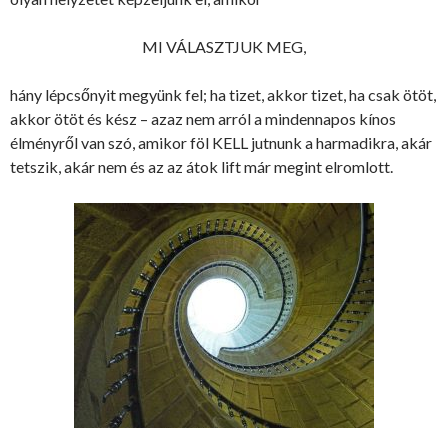
MI VÁLASZTJUK MEG,
hány lépcsőnyit megyünk fel; ha tizet, akkor tizet, ha csak ötöt,
akkor ötöt és kész – azaz nem arról a mindennapos kínos
élményről van szó, amikor föl KELL jutnunk a harmadikra, akár
tetszik, akár nem és az az átok lift már megint elromlott.