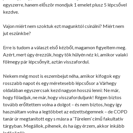
egyszerre, hanem először mondjuk 1 emelet plusz 5 lépcsővel
kezdve.
Vajon miért nem szoktuk ezt magunktól csinálni? Miért nem
jut eszünkbe?
Erre is tudom a választ első kézből, magamon figyeltem meg.
Azért, mert úgy érezzük, hogy tök hülyén néz ki, amikor valaki
fölmegy pár lépcsőnyit, aztán visszafordul.
Nekem még most is eszembejut néha, amikor kifogok egy
rosszabb napot és egy méretesebb lépcsősor a Várhegy
oldalában egyszercsak kezd nagyon hosszú lenni: Ne már,
hogy föladjuk, ne már, hogy visszaforduljunk! Régen biztos
tovább erőltettem volna a dolgot – és nem biztos, hogy így
használtam volna a legtöbbet az edzettségemnek – de COPD
tanár úr megtanított egy s másra a ‘Türelem’ című fakultatív
tárgyban. Megállok, pihenek, és ha úgy érzem, akkor inkább
ledöcögök.