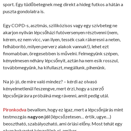
sport. Egy tüdőbetegnek meg direkt a hideg futkos a hátán a
puszta gondolatra is.
Egy COPD-s, asztmás, szilikózisos vagy egy szívbeteg ne
akarjon nyilván lépcsőházi futóversenyen résztvenni (nem,
kérem, ez nem vicc, van ilyen, tessék csak rákeresni a neten,
felháborító, milyen perverz alakok vannak!), lehet ezt
finomabban, öregesebben is művelni. Felmegyünk szépen,
kényelmesen néhány lépcsőnyit, aztán ha nem esik rosszul,
továbbmegyünk, ha kifullaszt, megállunk, pihenünk.
Na jó-jó, de mire való mindez? – kérdi az olvasó
kényelmetlenül feszengve, mert érzi, hogy a szerző
lépcsőnjárásra próbálná meg rávenni, amit pedig utál.
Pironkodva
bevallom, hogy ez igaz, mert a lépcsőnjárás mint
testmozgás
nagyon jól
(lépcsőzetesen… értik, ugye…)
beosztható, szabályozható, ami óriási előny. Most tehát egy
olyan helyzetet képzeljünk el, amikor