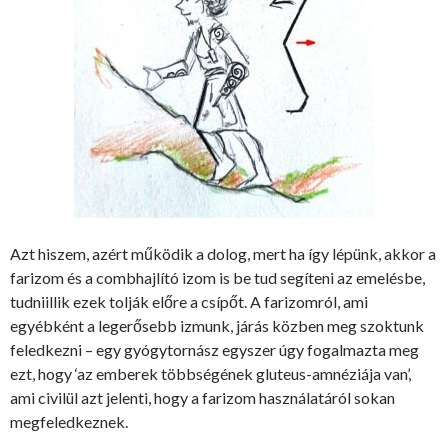
Azt hiszem, azért működik a dolog, mert ha így lépünk, akkor a
farizom és a combhajlító izom is be tud segíteni az emelésbe,
tudniillik ezek tolják előre a csípőt. A farizomról, ami
egyébként a legerősebb izmunk, járás közben meg szoktunk
feledkezni – egy gyógytornász egyszer úgy fogalmazta meg
ezt, hogy ‘az emberek többségének gluteus-amnéziája van’,
ami civilül azt jelenti, hogy a farizom használatáról sokan
megfeledkeznek.