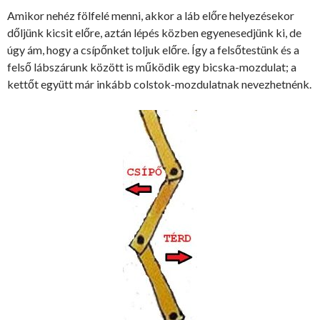
Amikor nehéz fölfelé menni, akkor a láb előre helyezésekor
dőljünk kicsit előre, aztán lépés közben egyenesedjünk ki, de
úgy ám, hogy a csípőnket toljuk előre. Így a felsőtestünk és a
felső lábszárunk között is működik egy bicska-mozdulat; a
kettőt együtt már inkább colstok-mozdulatnak nevezhetnénk.