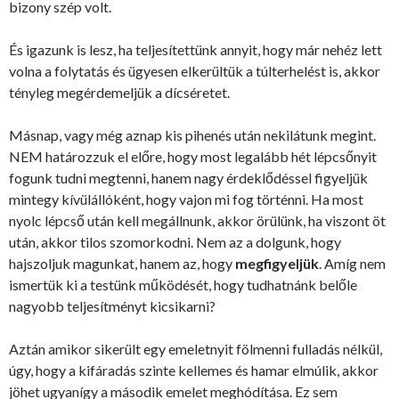
bizony szép volt.
És igazunk is lesz, ha teljesítettünk annyit, hogy már nehéz lett
volna a folytatás és ügyesen elkerültük a túlterhelést is, akkor
tényleg megérdemeljük a dícséretet.
Másnap, vagy még aznap kis pihenés után nekilátunk megint.
NEM határozzuk el előre, hogy most legalább hét lépcsőnyit
fogunk tudni megtenni, hanem nagy érdeklődéssel figyeljük
mintegy kívülállóként, hogy vajon mi fog történni. Ha most
nyolc lépcső után kell megállnunk, akkor örülünk, ha viszont öt
után, akkor tilos szomorkodni. Nem az a dolgunk, hogy
hajszoljuk magunkat, hanem az, hogy
megfigyeljük
. Amíg nem
ismertük ki a testünk működését, hogy tudhatnánk belőle
nagyobb teljesítményt kicsikarni?
Aztán amikor sikerült egy emeletnyit fölmenni fulladás nélkül,
úgy, hogy a kifáradás szinte kellemes és hamar elmúlik, akkor
jöhet ugyanígy a második emelet meghódítása. Ez sem