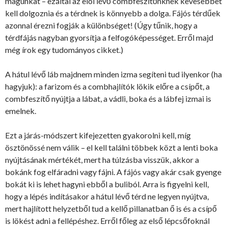
magunkat – ezáltal az elöl lévő combfeszítőnknek kevesebbet
kell dolgoznia és a térdnek is könnyebb a dolga. Fájós térdűek
azonnal érezni fogják a különbséget! (Úgy tűnik, hogy a
térdfájás nagyban gyorsítja a felfogóképességet. Erről majd
még írok egy tudományos cikket.)
A hátul lévő láb majdnem minden izma segíteni tud ilyenkor (ha
hagyjuk): a farizom és a combhajlítók lökik előre a csípőt, a
combfeszítő nyújtja a lábat, a vádli, boka és a lábfej izmai is
emelnek.
Ezt a járás-módszert kifejezetten gyakorolni kell, míg
ösztönössé nem válik – el kell találni többek közt a lenti boka
nyújtásának mértékét, mert ha túlzásba visszük, akkor a
bokánk fog elfáradni vagy fájni. A fájós vagy akár csak gyenge
bokát ki is lehet hagyni ebből a buliból. Arra is figyelni kell,
hogy a lépés indításakor a hátul lévő térd ne legyen nyújtva,
mert hajlított helyzetből tud a kellő pillanatban ő is és a csípő
is lökést adni a fellépéshez. Erről főleg az első lépcsőfoknál