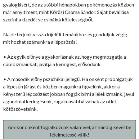
gyaloglásért, de az utóbbi hónapokban pokémonozás közben
már annyit ment, mint Kőrösi Csoma Sándor. Saját bevallása
szerint a tizedét se csinálná kötelességből.
Na de térjünk vissza kijelölt témánkhoz és gondoljuk végig,
mit hozhat számunkra a lépcsőzés!
• Az egyik előnye a gyakorlásnak az, hogy megmozgatja a
combizmainkat, javítja a keringést, erősödünk.
• A második előny pszichikai jellegű. Ha önként próbálgatjuk
a lépcsőn járást és közben magunkra figyelünk, akkor a
kényszerű lépcsőzést jobban fogják bírni a lélekizmaink, javul
a gondolatkeringésünk, rugalmasabbá válnak az ötlet-
kötőszöveteink.
Amikor önként foglalkozunk valamivel, az mindig kevésbé
félelmetessé válik!