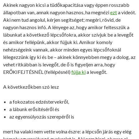
Akinek nagyon kicsi a tüdőkapacitása vagy éppen rosszabb
állapotban van, annak nagyon hasznos, ha megnézi
ezt
a videót.
Aki nem tud angolul, kérjen segítséget; megéri, rövid, de
nagyon hasznos infó. A lényege az, hogy amikor feltesszük a
lábunkat a következő lépcsőfokra, akkor szívjuk be a levegőt
és amikor fellépünk, akkor fújjuk ki. Amikor komoly
nehézségeink vannak, akkor minden egyes lépcsőfoknál
lélegezzünk így ki és be – akinek könnyebben megy a dolog, az
vehet ritkábban is levegőt, de ő is figyeljen arra, hogy
ERŐKIFEJTÉSNÉL (fellépésnél)
fújja ki
a levegőt.
A következőkben szó lesz
a fokozatos edzéstervekről,
a lábunk erősítéséről és
az egyensúlyozás szerepéről is
mert ha valaki nem vette volna észre: a lépcsőn járás egy elég
komoly egyensúlyozó gyakorlat is. Aki nem hiszi, olvassa el,