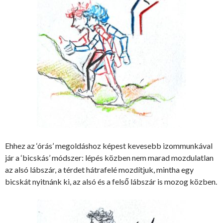
Ehhez az ‘órás’ megoldáshoz képest kevesebb izommunkával
jár a ‘bicskás’ módszer: lépés közben nem marad mozdulatlan
az alsó lábszár, a térdet hátrafelé mozdítjuk, mintha egy
bicskát nyitnánk ki, az alsó és a felső lábszár is mozog közben.