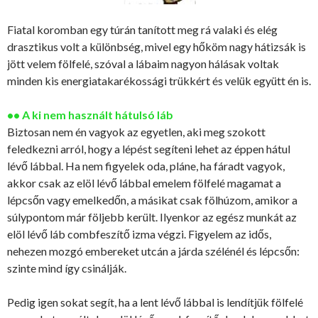
Fiatal koromban egy túrán tanított meg rá valaki és elég
drasztikus volt a különbség, mivel egy hőköm nagy hátizsák is
jött velem fölfelé, szóval a lábaim nagyon hálásak voltak
minden kis energiatakarékossági trükkért és velük együtt én is.
•• A ki nem használt hátulsó láb
Biztosan nem én vagyok az egyetlen, aki meg szokott
feledkezni arról, hogy a lépést segíteni lehet az éppen hátul
lévő lábbal. Ha nem figyelek oda, pláne, ha fáradt vagyok,
akkor csak az elöl lévő lábbal emelem fölfelé magamat a
lépcsőn vagy emelkedőn, a másikat csak fölhúzom, amikor a
súlypontom már följebb került. Ilyenkor az egész munkát az
elöl lévő láb combfeszítő izma végzi. Figyelem az idős,
nehezen mozgó embereket utcán a járda szélénél és lépcsőn:
szinte mind így csinálják.
Pedig igen sokat segít, ha a lent lévő lábbal is lendítjük fölfelé