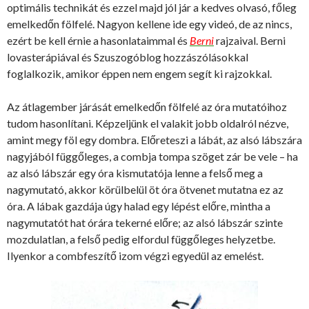
optimális technikát és ezzel majd jól jár a kedves olvasó, főleg
emelkedőn fölfelé. Nagyon kellene ide egy videó, de az nincs,
ezért be kell érnie a hasonlataimmal és
Berni
rajzaival. Berni
lovasterápiával és Szuszogóblog hozzászólásokkal
foglalkozik, amikor éppen nem engem segít ki rajzokkal.
Az átlagember járását emelkedőn fölfelé az óra mutatóihoz
tudom hasonlítani. Képzeljünk el valakit jobb oldalról nézve,
amint megy föl egy dombra. Előreteszi a lábát, az alsó lábszára
nagyjából függőleges, a combja tompa szöget zár be vele – ha
az alsó lábszár egy óra kismutatója lenne a felső meg a
nagymutató, akkor körülbelül öt óra ötvenet mutatna ez az
óra. A lábak gazdája úgy halad egy lépést előre, mintha a
nagymutatót hat órára tekerné előre; az alsó lábszár szinte
mozdulatlan, a felső pedig elfordul függőleges helyzetbe.
Ilyenkor a combfeszítő izom végzi egyedül az emelést.