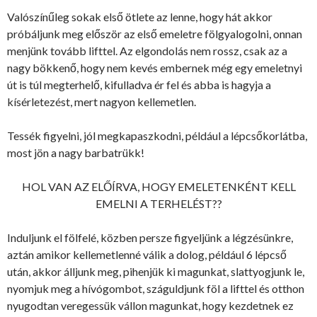
Valószínűleg sokak első ötlete az lenne, hogy hát akkor
próbáljunk meg először az első emeletre fölgyalogolni, onnan
menjünk tovább lifttel. Az elgondolás nem rossz, csak az a
nagy bökkenő, hogy nem kevés embernek még egy emeletnyi
út is túl megterhelő, kifulladva ér fel és abba is hagyja a
kísérletezést, mert nagyon kellemetlen.
Tessék figyelni, jól megkapaszkodni, például a lépcsőkorlátba,
most jön a nagy barbatrükk!
HOL VAN AZ ELŐÍRVA, HOGY EMELETENKÉNT KELL
EMELNI A TERHELÉST??
Induljunk el fölfelé, közben persze figyeljünk a légzésünkre,
aztán amikor kellemetlenné válik a dolog, például 6 lépcső
után, akkor álljunk meg, pihenjük ki magunkat, slattyogjunk le,
nyomjuk meg a hívógombot, száguldjunk föl a lifttel és otthon
nyugodtan veregessük vállon magunkat, hogy kezdetnek ez