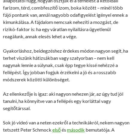
állapotától függ, hogyan osztjuk el a terhelést a kétoldali
farizom, térd, combfeszítő izom, boka között – minél több
fájó pontunk van, annál nagyobb odafigyelést igényel ennek a
kimunkálása. A fájdalom nemcsak nehezíti a mozgást, de
rizikó-faktor is: ha egy váratlan nyilallásra ügyetlenül
reagálunk, annak elesés lehet a vége.
Gyakorláshoz, beidegzéshez érdekes módon nagyon segít, ha
terhet viszünk hátizsákban vagy szatyorban – nem kell
nagynak lennie a súlynak, csak épp tegye kissé nehézzé a
fellépést. Így jobban fogjuk érzékelni a jó és a rosszabb
módszerek közötti különbséget.
Az ellenkezője is igaz: aki nagyon nehezen jár, az úgy tud jól
tanulni, ha könnyítve van a fellépés egy korláttal vagy
segítőtárssal.
Sok jó videó van a neten ezekről a technikákról, nekem nagyon
tetszett Peter Schmock
első
és
második
bemutatója. A