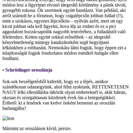
módon lesz a figyelmet elvonó idegesítő körülmény a pánik távoli,
gyengébb rokona. Ők szeretnek együtt bandázni. Van például, aki
arról számolt be a fórumon, hogy csigalépcsőn jobban fullad (!!),
mint a szokásos, egyenes lépcsőkön – nyilván azért, mert ott egy
kicsit jobban oda kell figyelni, hova lép az ember és ez a pici
aggodalom hozzácsapódik nagyobb testvéréhez, a fulladástól való
félelemhez. Ketten együtt sokkal erősebbek – az idegesítő
kényelmetlenség mintegy katalizátorként segít begyújtani
lelkünkben a robbanást. Nemsokára látni fogjuk, hogy éppen ezt a
tulajdonságát fogjuk fondorlatos módon mindkét huligán ellen
fordítani.
• Schrödinger oroszlánja
Sok-sok beszélgetésből kiderült, hogy ez a lépés, amikor
szándékosan odamegyünk, ahol félni szoktunk, RETTENETESEN
NAGY lelki ellenállásba ütközik olyan embereknél is, akik bátran,
okosan és szorgalmasan küzdenek évek óta a betegségükkel.
Érthető: ki a fenének van kedve önként bemenni az oroszlán
barlangjába?
Mármint az oroszlánon kívül, persze.