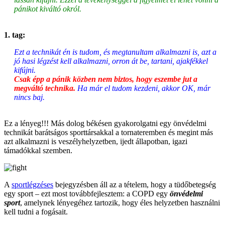
pánikot kiváltó okról.
1. tag:
Ezt a technikát én is tudom, és megtanultam alkalmazni is, azt a
jó hasi légzést kell alkalmazni, orron át be, tartani, ajakfékkel
kifújni.
Csak épp a pánik közben nem biztos, hogy eszembe jut a
megváltó technika.
Ha már el tudom kezdeni, akkor OK, már
nincs baj.
Ez a lényeg!!! Más dolog békésen gyakorolgatni egy önvédelmi
technikát barátságos sporttársakkal a tornateremben és megint más
azt alkalmazni is veszélyhelyzetben, ijedt állapotban, igazi
támadókkal szemben.
A
sportlégzéses
bejegyzésben áll az a tételem, hogy a tüdőbetegség
egy sport – ezt most továbbfejlesztem: a COPD egy
önvédelmi
sport
, amelynek lényegéhez tartozik, hogy éles helyzetben használni
kell tudni a fogásait.