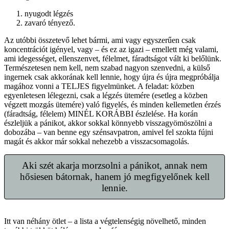
nyugodt légzés
zavaró tényező.
Az utóbbi összetevő lehet bármi, ami vagy egyszerűen csak
koncentrációt igényel, vagy – és ez az igazi – emellett még valami,
ami idegességet, ellenszenvet, félelmet, fáradtságot vált ki belőlünk.
Természetesen nem kell, nem szabad nagyon szenvedni, a külső
ingernek csak akkorának kell lennie, hogy újra és újra megpróbálja
magához vonni a TELJES figyelmünket. A feladat: közben
egyenletesen lélegezni, csak a légzés ütemére (esetleg a közben
végzett mozgás ütemére) való figyelés, és minden kellemetlen érzés
(fáradtság, félelem) MINÉL KORÁBBI észlelése. Ha korán
észleljük a pánikot, akkor sokkal könnyebb visszagyömöszölni a
dobozába – van benne egy szénsavpatron, amivel fel szokta fújni
magát és akkor már sokkal nehezebb a visszacsomagolás.
Aki szét akarja morzsolni a pánikot, annak nem
hősiesen bátornak, hanem jó megfigyelőnek kell
lennie.
Itt van néhány ötlet – a lista a végtelenségig növelhető, minden