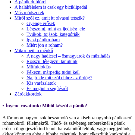
A pánik dublőrei
A halálfélelem is csak egy biciklipedál
Más módszerek
Miről szól ez, amit itt olvasni tetszik?
Gyenge erősek
Légszomj, mint az ijedtség jele
Tyúkok, tojások, kategóriák
Igazi pánikroham
Miért jön a roham?
Mikor beüt a ménkű
A nagy hadicsel – ősmagyarok és műzihálás
Rosszul lélegezni tanulunk
Műfuldoklás
Fékezni márpedig tudni kell
Na jó, de mit szól ehhez az ördög?
Kis varázslatok
És megint a segítésről
Záróakkordok
• Ínyenc rovatunk: Miből készül a pánik?
A fórumon nagyon sok beszámoló van a kisebb-nagyobb pánikszerű
rohamokról, félelmekről. Tüdő- és szívbeteg embereknél a pánik
erősen öngerjesztő tud lenni: ha valamitől félünk, vagy megijedünk,
akkor könnyen abba a hibába eshetünk, hogy elkezdjük kapkodni a