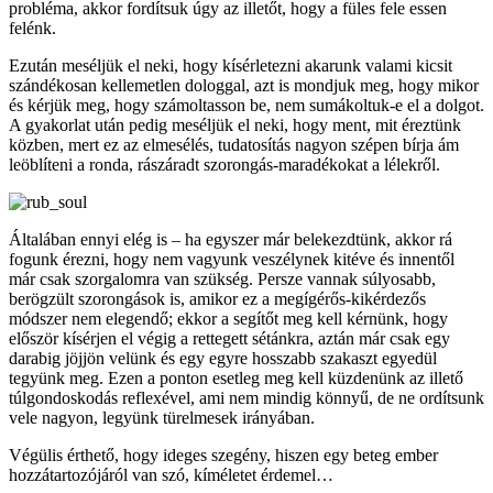
probléma, akkor fordítsuk úgy az illetőt, hogy a füles fele essen
felénk.
Ezután meséljük el neki, hogy kísérletezni akarunk valami kicsit
szándékosan kellemetlen dologgal, azt is mondjuk meg, hogy mikor
és kérjük meg, hogy számoltasson be, nem sumákoltuk-e el a dolgot.
A gyakorlat után pedig meséljük el neki, hogy ment, mit éreztünk
közben, mert ez az elmesélés, tudatosítás nagyon szépen bírja ám
leöblíteni a ronda, rászáradt szorongás-maradékokat a lélekről.
Általában ennyi elég is – ha egyszer már belekezdtünk, akkor rá
fogunk érezni, hogy nem vagyunk veszélynek kitéve és innentől
már csak szorgalomra van szükség. Persze vannak súlyosabb,
berögzült szorongások is, amikor ez a megígérős-kikérdezős
módszer nem elegendő; ekkor a segítőt meg kell kérnünk, hogy
először kísérjen el végig a rettegett sétánkra, aztán már csak egy
darabig jöjjön velünk és egy egyre hosszabb szakaszt egyedül
tegyünk meg. Ezen a ponton esetleg meg kell küzdenünk az illető
túlgondoskodás reflexével, ami nem mindig könnyű, de ne ordítsunk
vele nagyon, legyünk türelmesek irányában.
Végülis érthető, hogy ideges szegény, hiszen egy beteg ember
hozzátartozójáról van szó, kíméletet érdemel…