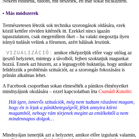
Nekem elhihetik, tudom, mit beszélek, én már sokat bicikliztem.
• Más módszerek
Természetesen létezik sok technika szorongások oldására, ezek
közül kettőre röviden kitérnék itt. Ezekkel nincs igazán
tapasztalatom, csak megemlítem őket – ha valaki megosztja ilyen
irányú tudását velünk a fórumon, azért hálásak leszünk.
amikor elképzeljük előre vagy utólag az
VIZUALIZÁCIÓ:
ijesztő helyzetet, mintegy a távolból, fejben szoktatjuk magunkat
hozzá. Ennek azt hiszem, az a legnagyobb buktatója, hogy amikor
felidézzük a problémás szituációt, az a szorongás fokozására is
prímán alkalmas lehet.
A Facebook csoportban sokan elmesélték a pánikos élményeiket
mindnyájunk okulására – ezzel kapcsolatban írta
Csanádi Katalin
:
Hát igen, ismerős szituációk, még nem tudtam rászánni magam,
hogy én is írjak a pánikbetegségről, félek annyira kiírni
magamból, nehogy rám törjenek megint az emlékektől a nem
mindennapos dolgok…
Mindnyájan ismerjük azt a helyzetet, amikor előre izgulunk valamin,