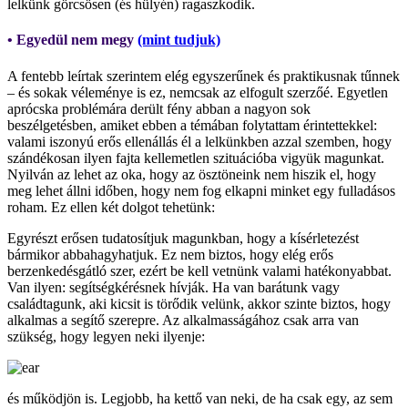
lelkünk görcsösen (és hülyén) ragaszkodik.
• Egyedül nem megy
(mint tudjuk)
A fentebb leírtak szerintem elég egyszerűnek és praktikusnak tűnnek
– és sokak véleménye is ez, nemcsak az elfogult szerzőé. Egyetlen
aprócska problémára derült fény abban a nagyon sok
beszélgetésben, amiket ebben a témában folytattam érintettekkel:
valami iszonyú erős ellenállás él a lelkünkben azzal szemben, hogy
szándékosan ilyen fajta kellemetlen szituációba vigyük magunkat.
Nyilván az lehet az oka, hogy az ösztöneink nem hiszik el, hogy
meg lehet állni időben, hogy nem fog elkapni minket egy fulladásos
roham. Ez ellen két dolgot tehetünk:
Egyrészt erősen tudatosítjuk magunkban, hogy a kísérletezést
bármikor abbahagyhatjuk. Ez nem biztos, hogy elég erős
berzenkedésgátló szer, ezért be kell vetnünk valami hatékonyabbat.
Van ilyen: segítségkérésnek hívják. Ha van barátunk vagy
családtagunk, aki kicsit is törődik velünk, akkor szinte biztos, hogy
alkalmas a segítő szerepre. Az alkalmasságához csak arra van
szükség, hogy legyen neki ilyenje:
és működjön is. Legjobb, ha kettő van neki, de ha csak egy, az sem