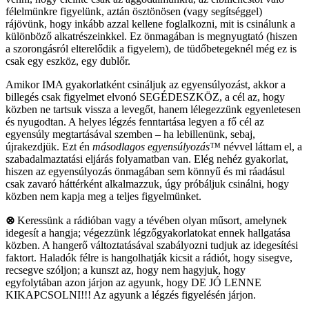
félelmünkre figyelünk, aztán ösztönösen (vagy segítséggel)
rájövünk, hogy inkább azzal kellene foglalkozni, mit is csinálunk a
különböző alkatrészeinkkel. Ez önmagában is megnyugtató (hiszen
a szorongásról elterelődik a figyelem), de tüdőbetegeknél még ez is
csak egy eszköz, egy dublőr.
Amikor IMA gyakorlatként csináljuk az egyensúlyozást, akkor a
billegés csak figyelmet elvonó SEGÉDESZKÖZ, a cél az, hogy
közben ne tartsuk vissza a levegőt, hanem lélegezzünk egyenletesen
és nyugodtan. A helyes légzés fenntartása legyen a fő cél az
egyensúly megtartásával szemben – ha lebillenünk, sebaj,
újrakezdjük. Ezt én
másodlagos egyensúlyozás™
névvel láttam el, a
szabadalmaztatási eljárás folyamatban van. Elég nehéz gyakorlat,
hiszen az egyensúlyozás önmagában sem könnyű és mi ráadásul
csak zavaró háttérként alkalmazzuk, úgy próbáljuk csinálni, hogy
közben nem kapja meg a teljes figyelmünket.
⊗
Keressünk a rádióban vagy a tévében olyan műsort, amelynek
idegesít a hangja; végezzünk légzőgyakorlatokat ennek hallgatása
közben. A hangerő változtatásával szabályozni tudjuk az idegesítési
faktort. Haladók félre is hangolhatják kicsit a rádiót, hogy sisegve,
recsegve szóljon; a kunszt az, hogy nem hagyjuk, hogy
egyfolytában azon járjon az agyunk, hogy DE JÓ LENNE
KIKAPCSOLNI!!! Az agyunk a légzés figyelésén járjon.