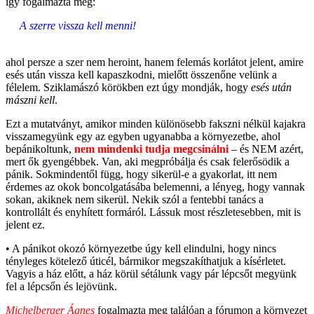
így fogalmazta meg:
A szerre vissza kell menni!
ahol persze a szer nem heroint, hanem felemás korlátot jelent, amire
esés után vissza kell kapaszkodni, mielőtt összenőne velünk a
félelem. Sziklamászó körökben ezt úgy mondják, hogy
esés után
mászni kell
.
Ezt a mutatványt, amikor minden különösebb fakszni nélkül kajakra
visszamegyünk egy az egyben ugyanabba a környezetbe, ahol
bepánikoltunk,
nem mindenki tudja megcsinálni
– és NEM azért,
mert ők gyengébbek. Van, aki megpróbálja és csak felerősödik a
pánik. Sokmindentől függ, hogy sikerül-e a gyakorlat, itt nem
érdemes az okok boncolgatásába belemenni, a lényeg, hogy vannak
sokan, akiknek nem sikerül. Nekik szól a fentebbi tanács a
kontrollált és enyhített formáról. Lássuk most részletesebben, mit is
jelent ez.
• A pánikot okozó környezetbe úgy kell elindulni, hogy nincs
tényleges kötelező úticél, bármikor megszakíthatjuk a kísérletet.
Vagyis a ház előtt, a ház körül sétálunk vagy pár lépcsőt megyünk
fel a lépcsőn és lejövünk.
Michelberger Ágnes
fogalmazta meg találóan a fórumon a környezet