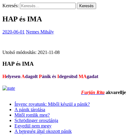
Keresés:
HAP és IMA
2020-06-01
Nemes Mihály
Utolsó módosítás: 2021-11-08
HAP és IMA
H
elyesen
A
dagolt
P
ánik és
I
degesítsd
MA
gadat
Furján Rita
akvarellje
Ínyenc rovatunk: Miből készül a pánik?
A pánik tárolása
Mitől romlik meg?
Schrödinger oroszlánja
Egyedül nem megy
A betegség által okozott pánik