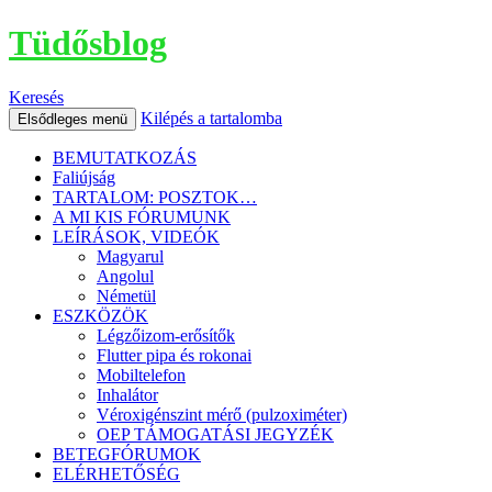
Tüdősblog
Keresés
Kilépés a tartalomba
Elsődleges menü
BEMUTATKOZÁS
Faliújság
TARTALOM: POSZTOK…
A MI KIS FÓRUMUNK
LEÍRÁSOK, VIDEÓK
Magyarul
Angolul
Németül
ESZKÖZÖK
Légzőizom-erősítők
Flutter pipa és rokonai
Mobiltelefon
Inhalátor
Véroxigénszint mérő (pulzoximéter)
OEP TÁMOGATÁSI JEGYZÉK
BETEGFÓRUMOK
ELÉRHETŐSÉG