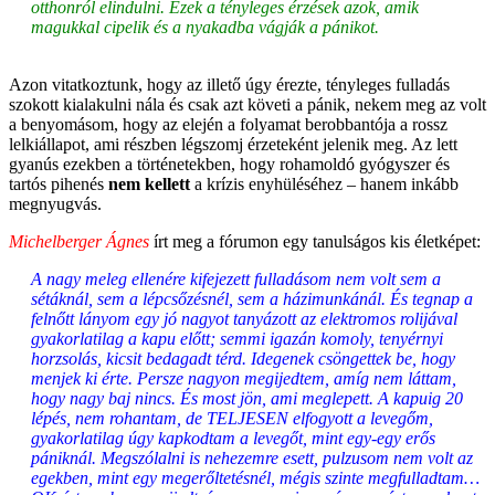
otthonról elindulni. Ezek a tényleges érzések azok, amik
magukkal cipelik és a nyakadba vágják a pánikot.
Azon vitatkoztunk, hogy az illető úgy érezte, tényleges fulladás
szokott kialakulni nála és csak azt követi a pánik, nekem meg az volt
a benyomásom, hogy az elején a folyamat berobbantója a rossz
lelkiállapot, ami részben légszomj érzeteként jelenik meg. Az lett
gyanús ezekben a történetekben, hogy rohamoldó gyógyszer és
tartós pihenés
nem kellett
a krízis enyhüléséhez – hanem inkább
megnyugvás.
Michelberger Ágnes
írt meg a fórumon egy tanulságos kis életképet:
A nagy meleg ellenére kifejezett fulladásom nem volt sem a
sétáknál, sem a lépcsőzésnél, sem a házimunkánál. És tegnap a
felnőtt lányom egy jó nagyot tanyázott az elektromos rolijával
gyakorlatilag a kapu előtt; semmi igazán komoly, tenyérnyi
horzsolás, kicsit bedagadt térd. Idegenek csöngettek be, hogy
menjek ki érte. Persze nagyon megijedtem, amíg nem láttam,
hogy nagy baj nincs. És most jön, ami meglepett. A kapuig 20
lépés, nem rohantam, de TELJESEN elfogyott a levegőm,
gyakorlatilag úgy kapkodtam a levegőt, mint egy-egy erős
pániknál. Megszólalni is nehezemre esett, pulzusom nem volt az
egekben, mint egy megerőltetésnél, mégis szinte megfulladtam…