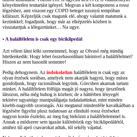
kényelmetlen testtartást igényel. Megvan a két komponens a rossz
légzéshez, ami viszont egy COPD beteget iszonyú tempóban
kifáraszt. Képzeljük csak magunk elé, ahogy valamit matatunk a
kezünkkel; fogadjunk, hogy már az elképzelés közben is
visszatartjuk a lélegzetünket… Na ugye.
• A halálfélelem is csak egy biciklipedál
Azt vélem látni lelki szemeimmel, hogy az Olvasó még mindig
hitetlenkedik: Hogy lehet összehasonlítani bármivel a halálfélelmet?
Hiszen az nem hasonlít semmire!
Pedig dehogynem. Az
indokolatlan
halálfélelem is csak egy az
olyan érzések sorában, amelyek nem akarják hagyni, hogy másra
gondoljunk, hogy racionálisak legyünk. Görcsben akarnak tartani
minket. A halálfélelem fölfújja magát jó nagyra, hogy ijesztőnek
látsszon, néha még huhog is közben; de a háttérben lényegét
tekintve ugyanúgy manipulálgatja tudatalattinkat, mint minden
kisebb-nagyobb szorongás. Aki megtanul mindenféle kavalkádban a
légzésére figyelni plusz tudatosan az elinduló rossz érzéseket
nagyon korán észlelni, az meg fog birkózni a halálfélelemmel is.
Annak a módszere sem igazán különbözik egy biciklipedálétól,
amihez túl apró csavarokat adtak, túl sekély vájattal.