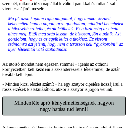
szerepét, mikor a tűző nap által kiváltott pánikkal és fulladással
vívott csatájáról mesélt:
Ma pl. azon kaptam rajta magamat, hogy amikor kezdett
kellemetlen lenni a napon, arra gondoltam, mindjárt bemehetek
a hűvösebb szobába, és ott leülhetek. Ez a biztonság az utcán
nincs meg. Ettől meg szép lassan, de biztosan, jön a pánik. Azt
gondolom, hogy ez az egyik kulcs a titokhoz. Ez viszont
számomra azt jelenti, hogy nem a teraszon kell “gyakorolni” az
ilyen félelemtől való szabadulást.
Az utolsó mondat nem egészen stimmel – igenis az otthoni
környezetben kell
kezdeni
a szkanderezést a félelemmel, de aztán
tovább kell lépni.
• Minden kicsi részlet számít – ha egy szatyor cipelése hozzájárul a
rossz érzések kialakulásához, akkor a szatyor is jöjjön velünk.
Mindenféle apró kényelmetlenségnek nagyon
nagy hatása tud lenni!
A kényelmetlenség lényege, hogy nem hagy másra gondolni, ilyen