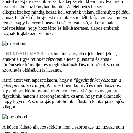
amitől az egyre ijesztőbbé válik a képzeletünkben – nyilván nem
szabad ebben az irányban indulni. A félelmetes helyzet
elképzeléséhez mindig hozzá kell tennünk valami ellensúlyt: például
annak felidézését, hogy ezt már többször átéltük és nem volt annyira
rémes, vagy ha orvosi beavatkozásról van szó, akkor annak
tudatosítását, hogy hozzáértő és lelkiismeretes, alapos emberek
fognak foglalkozni velünk.
ez tudatos vagy éber jelenlétet jelent,
MINDFULNESS:
amikor a figyelmünket célzottan a jelen pillanatra és annak
történéseire irányítjuk és megbízhatónak látszó források szerint
szorongás oldásában is hasznos.
Arról azért van tapasztalatom, hogy a
“figyelmünket célzottan a
jelen pillanatra irányítjuk”
miért nem könnyű és miért hasznos.
Ugyanis az idő túlnyomó részében nem a világra és magunkra
figyelünk, hanem a szorongásainkra és arra, hogy mit akarnánk,
hogy legyen. A szorongás photobomb stílusban kitakarja az egész
világot.
A képen látható állat egyébként nem a szorongás, az messze nem
ilyen aranyos.