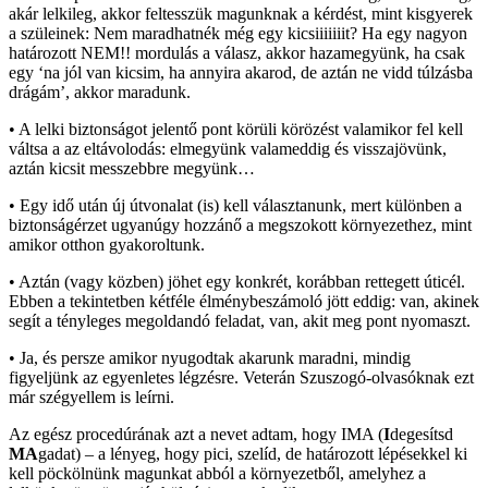
akár lelkileg, akkor feltesszük magunknak a kérdést, mint kisgyerek
a szüleinek: Nem maradhatnék még egy kicsiiiiiiit? Ha egy nagyon
határozott NEM!! mordulás a válasz, akkor hazamegyünk, ha csak
egy ‘na jól van kicsim, ha annyira akarod, de aztán ne vidd túlzásba
drágám’, akkor maradunk.
• A lelki biztonságot jelentő pont körüli körözést valamikor fel kell
váltsa a az eltávolodás: elmegyünk valameddig és visszajövünk,
aztán kicsit messzebbre megyünk…
• Egy idő után új útvonalat (is) kell választanunk, mert különben a
biztonságérzet ugyanúgy hozzánő a megszokott környezethez, mint
amikor otthon gyakoroltunk.
• Aztán (vagy közben) jöhet egy konkrét, korábban rettegett úticél.
Ebben a tekintetben kétféle élménybeszámoló jött eddig: van, akinek
segít a tényleges megoldandó feladat, van, akit meg pont nyomaszt.
• Ja, és persze amikor nyugodtak akarunk maradni, mindig
figyeljünk az egyenletes légzésre. Veterán Szuszogó-olvasóknak ezt
már szégyellem is leírni.
Az egész procedúrának azt a nevet adtam, hogy IMA (
I
degesítsd
MA
gadat) – a lényeg, hogy pici, szelíd, de határozott lépésekkel ki
kell pöckölnünk magunkat abból a környezetből, amelyhez a