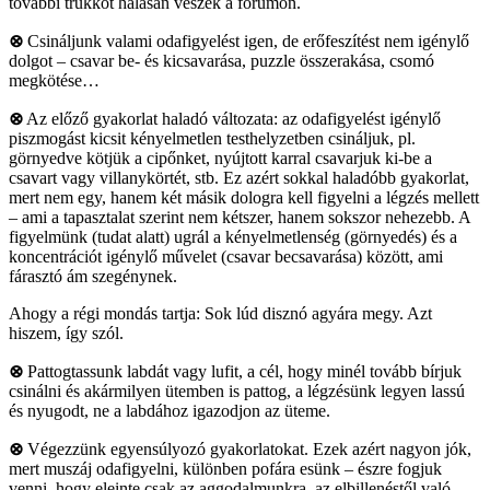
további trükköt hálásan veszek a fórumon.
⊗
Csináljunk valami odafigyelést igen, de erőfeszítést nem igénylő
dolgot – csavar be- és kicsavarása, puzzle összerakása, csomó
megkötése…
⊗
Az előző gyakorlat haladó változata: az odafigyelést igénylő
piszmogást kicsit kényelmetlen testhelyzetben csináljuk, pl.
görnyedve kötjük a cipőnket, nyújtott karral csavarjuk ki-be a
csavart vagy villanykörtét, stb. Ez azért sokkal haladóbb gyakorlat,
mert nem egy, hanem két másik dologra kell figyelni a légzés mellett
– ami a tapasztalat szerint nem kétszer, hanem sokszor nehezebb. A
figyelmünk (tudat alatt) ugrál a kényelmetlenség (görnyedés) és a
koncentrációt igénylő művelet (csavar becsavarása) között, ami
fárasztó ám szegénynek.
Ahogy a régi mondás tartja: Sok lúd disznó agyára megy. Azt
hiszem, így szól.
⊗
Pattogtassunk labdát vagy lufit, a cél, hogy minél tovább bírjuk
csinálni és akármilyen ütemben is pattog, a légzésünk legyen lassú
és nyugodt, ne a labdához igazodjon az üteme.
⊗
Végezzünk egyensúlyozó gyakorlatokat. Ezek azért nagyon jók,
mert muszáj odafigyelni, különben pofára esünk – észre fogjuk
venni, hogy eleinte csak az aggodalmunkra, az elbillenéstől való