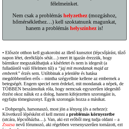
félelmeinket.
Nem csak a problémás
helyzethez
(mozgáshoz,
hőmérséklethez…) kell szoktatnunk magunkat,
hanem a problémás
helyszínhez
is!
• Először otthon kell gyakorolni az illető kunsztot (lépcsőjárást, tűző
napon létet, derékfájós sétát…) mert itt igazán érezzük, hogy
bármikor megszakíthatjuk a kísérletet és nem is idegesít (a
fulladástól való félelmen túl) a
“jaj mit mondanak majd az
emberek”
érzés sem. Utóbbinak a jelenléte és hatása
megdöbbentően erős – mintha szégyellnie kellene az embernek a
betegségét. Engem speciel nem érdekel, mit mondanak a népek, de
TÖBBEN beszámoltak róla, hogy nemcsak egyszerűen idegesítő
érzést okoz náluk ez a dolog, hanem kifejezetten szorongást is,
egyfajta tömegiszonyt. Egyik szorongás hozza a másikat.
• Dobpergés, harsonaszó, most jön a lényeg (és a neheze):
Következő lépésként el kell menni a
problémás környezetbe
(utcára, lépcsőházba…). Van, aki ezt erőből meg tudja oldani – a
Zsuzsa
nevű fórumozó, aki régebben versenyszerűen tornázott, ezt