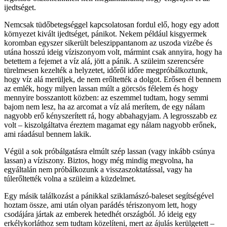
ijedtséget.
Nemcsak tüdőbetegséggel kapcsolatosan fordul elő, hogy egy adott
környezet kivált ijedtséget, pánikot. Nekem például kisgyermek
koromban egyszer sikerült beleszippantanom az uszoda vizébe és
utána hosszú ideig víziszonyom volt, mármint csak annyira, hogy ha
betettem a fejemet a víz alá, jött a pánik. A szüleim szerencsére
türelmesen kezelték a helyzetet, időről időre megpróbálkoztunk,
hogy víz alá merüljek, de nem erőltették a dolgot. Erősen él bennem
az emlék, hogy milyen lassan múlt a görcsös félelem és hogy
mennyire bosszantott közben: az eszemmel tudtam, hogy semmi
bajom nem lesz, ha az arcomat a víz alá merítem, de egy nálam
nagyobb erő kényszerített rá, hogy abbahagyjam. A legrosszabb ez
volt – kiszolgáltatva éreztem magamat egy nálam nagyobb erőnek,
ami ráadásul bennem lakik.
Végül a sok próbálgatásra elmúlt szép lassan (vagy inkább csúnya
lassan) a víziszony. Biztos, hogy még mindig megvolna, ha
egyáltalán nem próbálkozunk a visszaszoktatással, vagy ha
túlerőltették volna a szüleim a küzdelmet.
Egy másik találkozást a pánikkal sziklamászó-baleset segítségével
hoztam össze, ami után olyan parádés tériszonyom lett, hogy
csodájára jártak az emberek hetedhét országból. Jó ideig egy
erkélykorláthoz sem tudtam közelíteni, mert az ájulás kerülgetett –