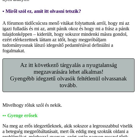
• Miről szól ez, amit itt olvasni tetszik?
A fórumon tüdőcsúcsra menő vitákat folytattunk arról, hogy mi az
igazi fulladás és mi az, amit pánik okoz és hogy mi a frász a pánik
tulajdonképpen – kiderült, hogy sokszor mindenki másra gondol,
ezért elérkezettnek láttam az időt, hogy megpróbáljam
tudományosnak látszó idegesítő pedantériával definiálni a
fogalmakat.
Az itt következő tárgyalás a nyugtalanság
megzavarására lehet alkalmas!
Gyengébb idegzetű olvasók feltétlenül olvassanak
tovább.
Mivelhogy róluk szól és nekik.
•• Gyenge erősek
Na meg az erős idegzetűeknek, akik sokszor a legrosszabbul viselik
a betegség megpróbáltatásait, mert ők eddig meg szokták oldani a
problémákat, méghozzá gyorsan, ezért aztán nagyon rosszul tűrik,