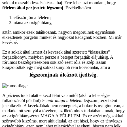
sokkal rosszabb lesz és kész a baj. Erre lehet azt mondani, hogy
félelem által gerjesztett légszomj
. Érzékelhetően
először jön a félelem,
utána az oxigénhiány,
aztán amikor ezek találkoznak, nagyon megörülnek egymásnak,
elkezdenek pörgetni minket és nagyokat kacagnak közben. Mi már
kevésbé.
Ez a sokak által ismert és kevesek által szeretett “klasszikus”
forgatókönyv, melyben persze a beteget forgatják elájulásig. A
fórumos beszélgetésekben sok szó esett róla és szép lassan
kirajzolódtak egy még sokkal sunyibb rém körvonalai, ami a
légszomjnak álcázott ijedtség.
A páciens tudat alatt elkezd félni valamitől (akár a lehetséges
fulladozástól például) és
már maga a félelem
légszomj-érzetként
jelentkezik. A kezek-lábak nem remegnek, a bokor is nyugton van, a
madárka ott szunyál a tövében, az illető nincs tudatában annak, hogy
az oxigénhiány-érzet MAGA A FÉLELEM. És ez azért még sokkal
szörnyűbb kiszúrás, mert akit eltalál, az azt hiszi, hogy ez tényleges
oxigénhiány, ezen nem lehet relaxációval segíteni, hiszen nem lelki