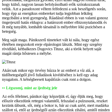
hogy külső, nagyon lassan befolyásolható erők szórakozzanak
velük. Azt a paradoxont véltem felfedezni a sok beszélgetés során,
hogy épp az energikus embereket tudja legjobban lelkileg
megcibálni a testi gyengeség. Ráadásul ebben is van valami gonosz
öngerjesztő hatás eldugva: a határozott ember elbizonytalanodik és
őt még tunyább, lomhább társainál is mélyebbre löki pszichésen a
betegség.
Meg saját maga. Pánikszerű tüneteket vált ki nála, hogy egész
életében megszokott ereje elpárologni látszik. Mint egy szegény
rövidlátó, kétbalkezes Dugovics Titusz, aki a török helyett saját
magát rántja hősiesen a mélybe.
Akárcsak mikor egy örvény húzza le az embert a víz alá, a
tüdőbetegségtől jövő fulladások kivédéséhez is kell egy adag
nyugalom. A kétségbeesett kapálózás csak ront a dolgon.
•• Légszomj, mint az ijedtség jele
Az erős félelmet, pánikot úgy képzeljük el, úgy éljük meg, hogy
először elkezdünk rettegni valamitől, felszalad a pulzusunk, reszket
kezünk-lábunk, sőt, még a bokor is, bár az csak azért, mert madárka
szállott rá, ettől az ijedtségtől aztán elkezdünk zihálni, amitől minden