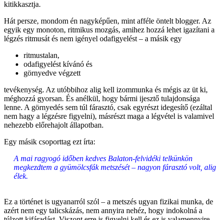
kitikkasztja.
Hát persze, mondom én nagyképűen, mint afféle öntelt blogger. Az
egyik egy monoton, ritmikus mozgás, amihez hozzá lehet igazítani a
légzés ritmusát és nem igényel odafigyelést – a másik egy
ritmustalan,
odafigyelést kívánó és
görnyedve végzett
tevékenység. Az utóbbihoz alig kell izommunka és mégis az üt ki,
méghozzá gyorsan. És anélkül, hogy bármi ijesztő tulajdonsága
lenne. A görnyedés sem túl fárasztó, csak egyrészt idegesítő (ezáltal
nem hagy a légzésre figyelni), másrészt maga a légvétel is valamivel
nehezebb előrehajolt állapotban.
Egy másik csoporttag ezt írta:
A mai ragyogó időben kedves Balaton-felvidéki telkünkön
megkezdtem a gyümölcsfák metszését – nagyon fárasztó volt, alig
élek.
Ez a történet is ugyanarról szól – a metszés ugyan fizikai munka, de
azért nem egy talicskázás, nem annyira nehéz, hogy indokolná a
túlzott kifáradást. Viszont erre is figyelni kell és ez is valamennyire