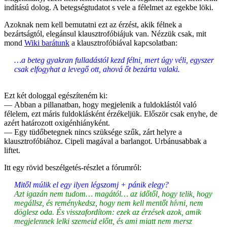
indítású dolog. A betegségtudatot s vele a félelmet az egekbe löki.
Azoknak nem kell bemutatni ezt az érzést, akik félnek a
bezártságtól, elegánsul klausztrofóbiájuk van. Nézzük csak, mit
mond
Wiki barátunk
a klausztrofóbiával kapcsolatban:
…a beteg gyakran fulladástól kezd félni, mert úgy véli, egyszer
csak elfogyhat a levegő ott, ahová őt bezárta valaki.
Ezt két dologgal egészíteném ki:
— Abban a pillanatban, hogy megjelenik a fuldoklástól való
félelem, ezt máris fuldoklásként érzékeljük. Először csak enyhe, de
azért határozott oxigénhiányként.
— Egy tüdőbetegnek nincs szüksége szűk, zárt helyre a
klausztrofóbiához. Cipeli magával a barlangot. Urbánusabbak a
liftet.
Itt egy rövid beszélgetés-részlet a fórumról:
Mitől múlik el egy ilyen légszomj + pánik elegy?
Azt igazán nem tudom… magától… az időtől, hogy telik, hogy
megállsz, és reménykedsz, hogy nem kell mentőt hívni, nem
döglesz oda. És visszafordítom: ezek az érzések azok, amik
megjelennek lelki szemeid előtt, és ami miatt nem mersz