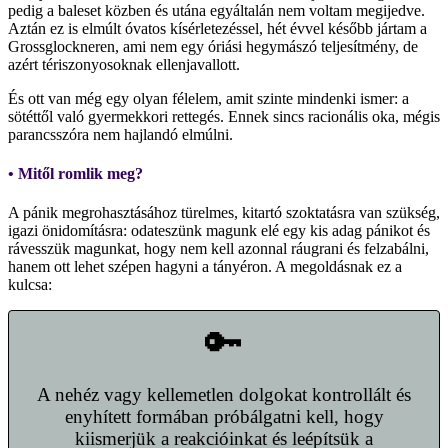
pedig a baleset közben és utána egyáltalán nem voltam megijedve.
Aztán ez is elmúlt óvatos kísérletezéssel, hét évvel később jártam a
Grossglockneren, ami nem egy óriási hegymászó teljesítmény, de
azért tériszonyosoknak ellenjavallott.
És ott van még egy olyan félelem, amit szinte mindenki ismer: a
sötéttől való gyermekkori rettegés. Ennek sincs racionális oka, mégis
parancsszóra nem hajlandó elmúlni.
• Mitől romlik meg?
A pánik megrohasztásához türelmes, kitartó szoktatásra van szükség,
igazi önidomításra: odateszünk magunk elé egy kis adag pánikot és
rávesszük magunkat, hogy nem kell azonnal ráugrani és felzabálni,
hanem ott lehet szépen hagyni a tányéron. A megoldásnak ez a
kulcsa:
🔑
A nehéz vagy kellemetlen dolgokat kontrollált és
enyhített formában próbálgatni kell, hogy
kiismerjük a reakcióinkat és leépítsük a