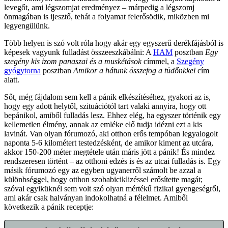
levegőt, ami légszomjat eredményez – márpedig a légszomj
önmagában is ijesztő, tehát a folyamat felerősödik, miközben mi
legyengülünk.
Több helyen is szó volt róla hogy akár egy egyszerű derékfájásból is
képesek vagyunk fulladást összeeszkábálni: A
HAM
posztban
Egy
szegény kis izom panaszai és a muskétások
címmel, a
Szegény
gyógytorna
posztban
Amikor a hátunk összefog a tüdőnkkel
cím
alatt.
Sőt, még fájdalom sem kell a pánik elkészítéséhez, gyakori az is,
hogy egy adott helytől, szituációtól tart valaki annyira, hogy ott
bepánikol, amiből fulladás lesz. Ehhez elég, ha egyszer történik egy
kellemetlen élmény, annak az emléke elő tudja idézni ezt a kis
lavinát. Van olyan fórumozó, aki otthon erős tempóban legyalogolt
naponta 5-6 kilométert testedzésként, de amikor kiment az utcára,
akkor 150-200 méter megtétele után máris jött a pánik! És mindez
rendszeresen történt – az otthoni edzés is és az utcai fulladás is. Egy
másik fórumozó egy az egyben ugyanerről számolt be azzal a
különbséggel, hogy otthon szobabiciklizéssel erősítette magát;
szóval egyiküknél sem volt szó olyan mértékű fizikai gyengeségről,
ami akár csak halványan indokolhatná a félelmet. Amiből
következik a pánik receptje: