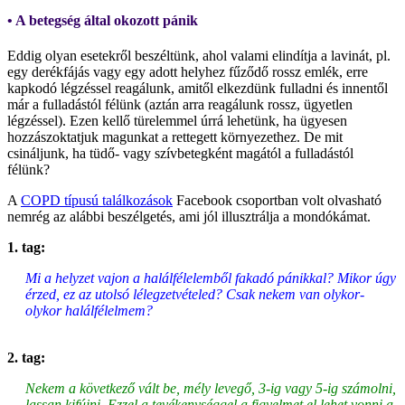
• A betegség által okozott pánik
Eddig olyan esetekről beszéltünk, ahol valami elindítja a lavinát, pl.
egy derékfájás vagy egy adott helyhez fűződő rossz emlék, erre
kapkodó légzéssel reagálunk, amitől elkezdünk fulladni és innentől
már a fulladástól félünk (aztán arra reagálunk rossz, ügyetlen
légzéssel). Ezen kellő türelemmel úrrá lehetünk, ha ügyesen
hozzászoktatjuk magunkat a rettegett környezethez. De mit
csináljunk, ha tüdő- vagy szívbetegként magától a fulladástól
félünk?
A
COPD típusú találkozások
Facebook csoportban volt olvasható
nemrég az alábbi beszélgetés, ami jól illusztrálja a mondókámat.
1. tag:
Mi a helyzet vajon a halálfélelemből fakadó pánikkal? Mikor úgy
érzed, ez az utolsó lélegzetvételed? Csak nekem van olykor-
olykor halálfélelmem?
2. tag:
Nekem a következő vált be, mély levegő, 3-ig vagy 5-ig számolni,
lassan kifújni. Ezzel a tevékenységgel a figyelmet el lehet vonni a