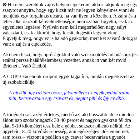
⊗
Ha nem szeretünk zajos helyen cipekedni, akkor rakjunk meg egy
szatyrot annyira, hogy egy kicsit már ne legyen kényelmes vinni és
menjünk egy forgalmas utcára, ha van ilyen a közelben. A zajra és a
teher által okozott kényelmetlenségre nem szabad figyelni, csak az
egyenletes légzésre. Nyilván nem kell megterhelően nagy súlyt
választani, csak akkorát, hogy kicsit idegesítő legyen vinni.
Figyeljük meg, hogy ez is haladó gyakorlat, mert két zavaró dolog is
van: a zaj és a cipekedés.
Aki nem hiszi, hogy apróságokkal való szöszmötölés fulladáshoz (és
ezáltal persze halálfélelemhez) vezethet, annak itt van két rövid
történet a Való Életből.
A COPD Facebook-csoport egyik tagja írta, miután megérkezett az
új szobabiciklije:
A biciklit úgy raktam össze, felszereltem az egyik pedált aztán
pihi, becsavartam egy csavart és megint pihi és így tovább.
A történet csak azért érdekes, mert ő az, aki hosszabb ideje minden
áldott nap szobabringázik 30-40 percet és nagyon gyakran fél óra
alatt 9-10 kilométert tesz bele a gépbe, sokszor pihenő nélkül. Az
ugyebár 18-20 km/órás sebesség, ami egészséges idős embernek
sem rossz – viszont a pedálon egy csavar becsavarása ugyanőt