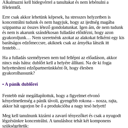
Alkalmazni kell hidegvérrel a tanultakat és nem lebénulni a
félelemtől.
Erre csak akkor lehetünk képesek, ha stresszes helyzetben is
koncentrálni tudunk és nem hagyjuk, hogy az ijedtség magába
szippantsa az összes létező gondolatunkat. Igen ám, de nem tudunk
és nem is akarunk szándékosan fulladást előidézni, hogy azon
gyakoroljunk… Nem szeretnénk azokat az alakokat felkérni egy kis
barátságos edzőmeccsre, akiknek csak az árnyéka látszik itt
fentebb…
Ha a fulladás személyesen nem tud fellépni az előadáson, akkor
nincs más hátra: dublőrt kell a helyére állítani. Na de ki fogja
helyettesíteni edzőpartnerünkként őt, hogy élesben
gyakorolhassunk?
• A pánik dublőrei
Fentebb már megállapítottuk, hogy a figyelmet elvonó
kényelmetlenség a pánik távoli, gyengébb rokona – nosza, rajta,
akkor hát ugorjon be ő a produkcióba a nagy tesó helyett!
Meg kell tanulnunk kizárni a zavaró tényezőket és csak a nyugodt
légzésünkre koncentrálni. A tanuláshoz tehát két komponens
szükségeltetik: