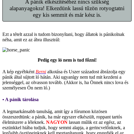
A pánik elkészítéséhez nincs szükség
alapanyagokra! Elkezdünk lassú tűzön rotyogtatni
egy kis semmit és már kész is.
Ezt a tételt azzal is tudom bizonyítani, hogy állatok is pánikolnak
néha, amit ez az ábra illusztrál:
Pedig egy ló nem is tud főzni!
A kép egyébként
Berni
alkotása és Uszer századost ábrázolja egy
pánik által sújtott ló hátán. Aki ugyanígy nem tud mit kezdeni a
jelenséggel, az olvasson tovább. (Akkor is, ha Önnek nincs lova és
személyesen Ön nem ló.)
• A pánik tárolása
A legmarkánsabb tanulság, amit így a fórumon közösen
összeszedtünk: a pánik, ha már egyszer elkészült, roppant tartós
élelmiszere a léleknek.
NAGYON
lassan múlik ez az egész, az
eszünkkel hiába tudjuk, hogy semmi alapja, a gerincvelőnknek, a
legősibb ösztöneinknek kell megtanítanunk, hogy engedjék el az