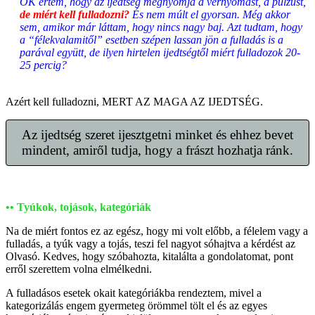
OK értem, hogy az ijedtség megnyomja a vérnyomást, a pulzust,
de miért kell fulladozni?
És nem múlt el gyorsan. Még akkor
sem, amikor már láttam, hogy nincs nagy baj. Azt tudtam, hogy
a “félekvalamitől” esetben szépen lassan jön a fulladás is a
parával együtt, de ilyen hirtelen ijedtségtől miért fulladozok 20-
25 percig?
Azért kell fulladozni, MERT AZ MAGA AZ IJEDTSÉG.
Az ijedtség szeret ijesztgetni minket és ehhez bevet
mindent, amiről tudja, hogy a frászt hozhatja ránk.
•• Tyúkok, tojások, kategóriák
Na de miért fontos ez az egész, hogy mi volt előbb, a félelem vagy a
fulladás, a tyúk vagy a tojás, teszi fel nagyot sóhajtva a kérdést az
Olvasó. Kedves, hogy szóbahozta, kitalálta a gondolatomat, pont
erről szerettem volna elmélkedni.
A fulladásos esetek okait kategóriákba rendeztem, mivel a
kategorizálás engem gyermeteg örömmel tölt el és az egyes