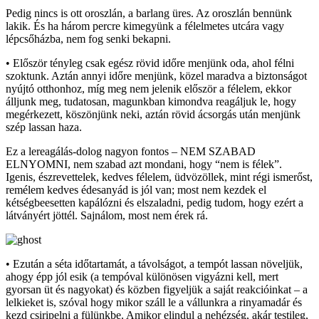
Pedig nincs is ott oroszlán, a barlang üres. Az oroszlán bennünk
lakik. És ha három percre kimegyünk a félelmetes utcára vagy
lépcsőházba, nem fog senki bekapni.
• Először tényleg csak egész rövid időre menjünk oda, ahol félni
szoktunk. Aztán annyi időre menjünk, közel maradva a biztonságot
nyújtó otthonhoz, míg meg nem jelenik először a félelem, ekkor
álljunk meg, tudatosan, magunkban kimondva reagáljuk le, hogy
megérkezett, köszönjünk neki, aztán rövid ácsorgás után menjünk
szép lassan haza.
Ez a lereagálás-dolog nagyon fontos – NEM SZABAD
ELNYOMNI, nem szabad azt mondani, hogy “nem is félek”.
Igenis, észrevettelek, kedves félelem, üdvözöllek, mint régi ismerőst,
remélem kedves édesanyád is jól van; most nem kezdek el
kétségbeesetten kapálózni és elszaladni, pedig tudom, hogy ezért a
látványért jöttél. Sajnálom, most nem érek rá.
• Ezután a séta időtartamát, a távolságot, a tempót lassan növeljük,
ahogy épp jól esik (a tempóval különösen vigyázni kell, mert
gyorsan üt és nagyokat) és közben figyeljük a saját reakcióinkat – a
lelkieket is, szóval hogy mikor száll le a vállunkra a rinyamadár és
kezd csiripelni a fülünkbe. Amikor elindul a nehézség, akár testileg,