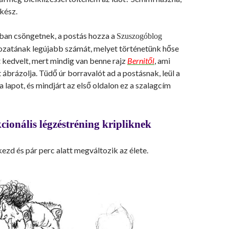
 kész.
tban csöngetnek, a postás hozza a
Szuszogóblog
ozatának legújabb számát, melyet történetünk hőse
 kedvelt, mert mindig van benne rajz
Bernitől
, ami
ábrázolja. Tüdő úr borravalót ad a postásnak, leül a
 a lapot, és mindjárt az első oldalon ez a szalagcím
cionális légzéstréning kripliknek
kezd és pár perc alatt megváltozik az élete.