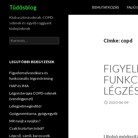
KILÉPÉS A TARTALOMBA
Keresés
Tüdősblog
BEMUTATKOZÁS
FALIÚ
Klub asztmásoknak, COPD-
seknek és egyéb roggyant
tüdejûeknek
Keresés:
Címke: copd
LEGUTÓBBI BEJEGYZÉSEK
FIGYE
Figyelemelvonókúra és
FUNKC
funkcionális légzéstréning
HAP és IMA
LÉGZÉ
Légzésterápia COPD-seknek
(vendégposzt)
2020-06-09
Lélegzetmegindító!
Gyógynemtorna, gyógyegyéb
Mit nyújt a nyújtás?
Csak tiszta forrásból?
Lépcső, sámli, karosszék
Utolsó módosít