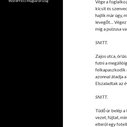
WordPress Magyarország
Vége a foglalkoz
kicsit és szenve
hajlik már úgy, 
levegőt… Végez a
míg a pulzusa v
SNITT.
Zajos utca, óriás
futni a megállói
felkapaszkodik a
azonnal átadja a 
Elszaladtak az 
SNITT.
Tüdő úr belép a 
vezet, fújtat, mi
elterül egy fote