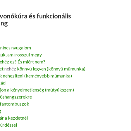
vonókúra és funkcionális
ing
 nincs nyugalom
juk, ami rosszul megy
ehéz ez? És miért nem?
et
nehéz
könnyű legyen (könnyű műmunka)
ük nehezíteni (keményebb műmunka)
kád
 jön a kényelmetlenség (műtyúkszem)
zőshangszerekre
, fantombuszok
g
r a kezdetnél
fürdéssel