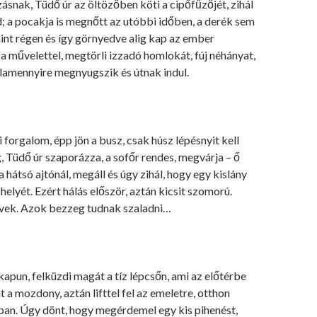
ásnak, Tüdő úr az öltözőben köti a cipőfűzőjét, zihál
d; a pocakja is megnőtt az utóbbi időben, a derék sem
mint régen és így görnyedve alig kap az ember
 művelettel, megtörli izzadó homlokát, fúj néhányat,
alamennyire megnyugszik és útnak indul.
i forgalom, épp jön a busz, csak húsz lépésnyit kell
g, Tüdő úr szaporázza, a sofőr rendes, megvárja – ő
 hátsó ajtónál, megáll és úgy zihál, hogy egy kislány
helyét. Ezért hálás először, aztán kicsit szomorú.
évek. Azok bezzeg tudnak szaladni…
kapun, felküzdi magát a tíz lépcsőn, ami az előtérbe
nt a mozdony, aztán lifttel fel az emeletre, otthon
lban. Úgy dönt, hogy megérdemel egy kis pihenést,