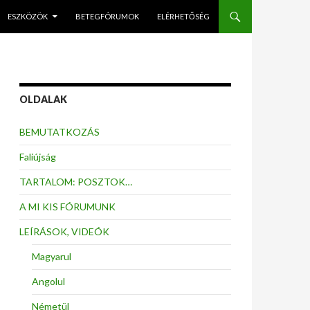
ESZKÖZÖK
BETEGFÓRUMOK
ELÉRHETŐSÉG
OLDALAK
BEMUTATKOZÁS
Faliújság
TARTALOM: POSZTOK…
A MI KIS FÓRUMUNK
LEÍRÁSOK, VIDEÓK
Magyarul
Angolul
Németül