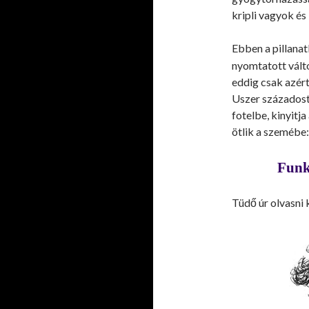
kripli vagyok és
Ebben a pillana
nyomtatott vált
eddig csak azért
Uszer századost 
fotelbe, kinyitja
ötlik a szemébe:
Funk
Tüdő úr olvasni 