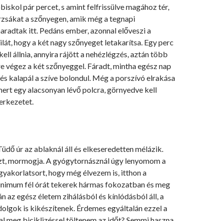
biskol pár percet, s amint felfrissülve magához tér,
rzsákat a szőnyegen, amik még a tegnapi
radtak itt. Pedáns ember, azonnal előveszi a
ilát, hogy a két nagy szőnyeget letakarítsa. Egy perc
ell állnia, annyira rájött a nehézlégzés, aztán több
e végez a két szőnyeggel. Fáradt, mintha egész nap
 és kalapál a szíve bolondul. Még a porszívó elrakása
ert egy alacsonyan lévő polcra, görnyedve kell
erkezetet.
dő úr az ablaknál áll és elkeseredetten mélázik.
t, mormogja. A gyógytornásznál úgy lenyomom a
yakorlatsort, hogy még élvezem is, itthon a
inimum fél órát tekerek hármas fokozatban és meg
án az egész életem zihálásból és kínlódásból áll, a
olgok is kikészítenek. Érdemes egyáltalán ezzel a
l meg biciklizéssel töltenem az időt? Semmi haszna,