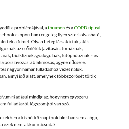
yedül a problémájával, a
fórumon
és a
COPD típusú
ebook csoportban rengeteg ilyen sztori olvasható,
hlették a filmet. Olyan betegtársak írtak, akik
goznak az erőnlétük javításán: tornáznak,
znak, bicikliznek, gyalogolnak, futópadoznak – és
ül a porszívózás, ablakmosás, ágyneműcsere,
tés nagyon hamar fulladáshoz vezet náluk.
n, annyi idő alatt, amelynek többszörösét töltik
tívum ráadásul mindig az, hogy nem egyszerű
nem fulladásról, légszomjról van szó.
 ezekben a kis hétköznapi poklainkban sem a jóga,
 ha ezek nem, akkor micsoda?