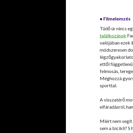
• Filmelemzés
Tüdő úr nincs eg
találkozások
Fac
valójában ezek i
módszeresen dol
légzőgyakorlato
ettől független
felmosás, terege
Méghozzá gyorsa
sporttal.
A visszatérő mo
elfáradásról, ha
Miért nem segít
sem a bicikli? S