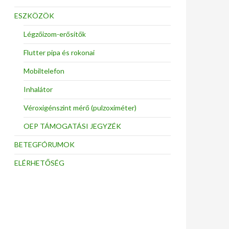
ESZKÖZÖK
Légzőizom-erősítők
Flutter pipa és rokonai
Mobiltelefon
Inhalátor
Véroxigénszint mérő (pulzoximéter)
OEP TÁMOGATÁSI JEGYZÉK
BETEGFÓRUMOK
ELÉRHETŐSÉG