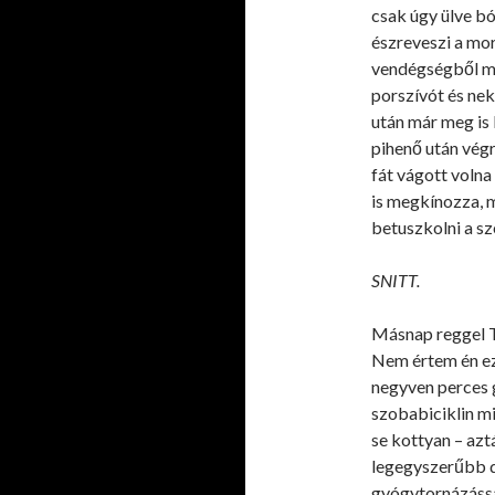
csak úgy ülve bó
észreveszi a mo
vendégségből ma
porszívót és nek
után már meg is k
pihenő után végr
fát vágott volna
is megkínozza, m
betuszkolni a sz
SNITT.
Másnap reggel Tü
Nem értem én ez
negyven perces g
szobabiciklin m
se kottyan – azt
legegyszerűbb d
gyógytornázássa