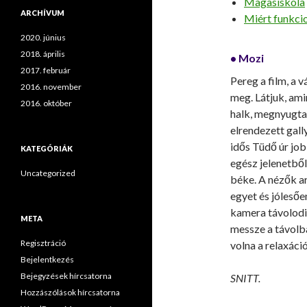
Magasiskola
ARCHÍVUM
Miért funkcio
2020. június
2018. április
• Mozi
2017. február
Pereg a film, a
2016. november
meg. Látjuk, am
2016. október
halk, megnyugta
elrendezett gall
idős Tüdő úr job
KATEGÓRIÁK
egész jelenetből
Uncategorized
béke. A nézők a
egyet és jóleső
kamera távolodi
META
messze a távolb
Regisztráció
volna a relaxáció
Bejelentkezés
Bejegyzések hírcsatorna
SNITT.
Hozzászólások hírcsatorna