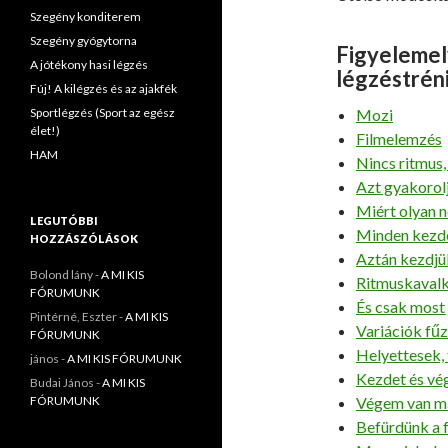
Szegény konditerem
Szegény gyógytorna
Figyelemel
A jótékony hasi légzés
légzéstrén
Fúj! A kilégzés és az ajakfék
Sportlégzés (Sport az egész
Mozi
élet!)
Filmelemzés
HAM
Nincs ritmus,
Azt gyakorol
Miért olyan n
LEGUTÓBBI
Minden kezd
HOZZÁSZÓLÁSOK
Aztán kezdj
Bolond lány
-
A MI KIS
Ritmuskaval
FÓRUMUNK
És csak most
Pintérné, Eszter
-
A MI KIS
Variációk fű
FÓRUMUNK
Helyettesek
jános
-
A MI KIS FÓRUMUNK
Kezdet és vé
Budai János
-
A MI KIS
FÓRUMUNK
Végem van má
Befürdünk a 