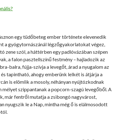
nális?
 vásznon egy tüdőbeteg ember története elevenedik
int a gyógytornászánál légzőgyakorlatokat végez,
tó zene szól, a háttérben egy padlóvázában szépen
yak, a falon pasztellszínű festmény – hajladozik az
bra-balra, fújja-szívja a levegőt, árad a nyugalom az
 és tapintható, ahogy emberünk lelkét is átjárja a
rcán is elömlik a mosoly, néhányan nyújtózkodnak
en mélyet szippantanak a popcorn-szagú levegőből. A
k, már fentről mutatja a zsibongó nagyvárost,
an nyugszik le a Nap, mintha még ő is elálmosodott
tól.