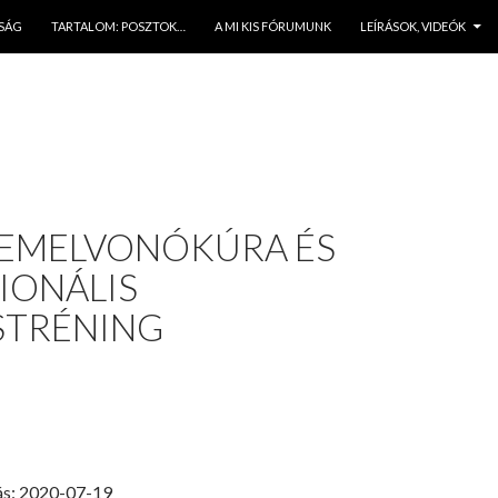
JSÁG
TARTALOM: POSZTOK…
A MI KIS FÓRUMUNK
LEÍRÁSOK, VIDEÓK
LEMELVONÓKÚRA ÉS
IONÁLIS
STRÉNING
ás: 2020-07-19