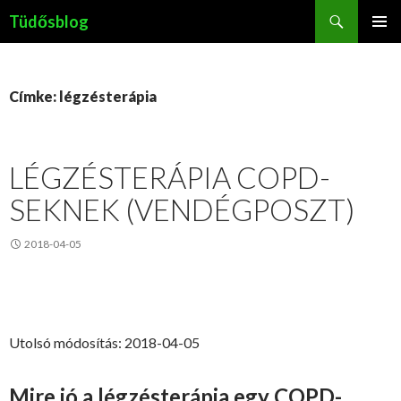
Keresés
Tüdősblog
KILÉPÉS
ELSŐDL
A
MENÜ
TARTALOMBA
Címke: légzésterápia
LÉGZÉSTERÁPIA COPD-
SEKNEK (VENDÉGPOSZT)
2018-04-05
Utolsó módosítás: 2018-04-05
Mire jó a légzésterápia egy COPD-