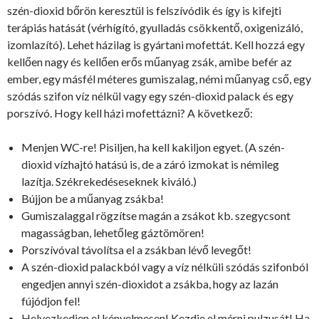
szén-dioxid bőrön keresztül is felszívódik és így is kifejti
terápiás hatását (vérhígító, gyulladás csökkentő, oxigenizáló,
izomlazító). Lehet házilag is gyártani mofettát. Kell hozzá egy
kellően nagy és kellően erős műanyag zsák, amibe befér az
ember, egy másfél méteres gumiszalag, némi műanyag cső, egy
szódás szifon víz nélkül vagy egy szén-dioxid palack és egy
porszívó. Hogy kell házi mofettázni? A következő:
Menjen WC-re! Pisiljen, ha kell kakiljon egyet. (A szén-
dioxid vízhajtó hatású is, de a záró izmokat is némileg
lazítja. Székrekedéseseknek kiváló.)
Bújjon be a műanyag zsákba!
Gumiszalaggal rögzítse magán a zsákot kb. szegycsont
magasságban, lehetőleg gáztömören!
Porszívóval távolítsa el a zsákban lévő levegőt!
A szén-dioxid palackból vagy a víz nélküli szódás szifonból
engedjen annyi szén-dioxidot a zsákba, hogy az lazán
fújódjon fel!
Helyezkedjen el kényelmesen! Kezdje el mérni pulzusát! Ha