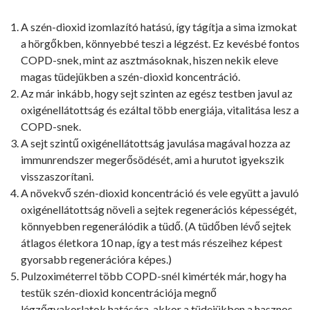
A szén-dioxid izomlazító hatású, így tágítja a sima izmokat
a hörgőkben, könnyebbé teszi a légzést. Ez kevésbé fontos
COPD-snek, mint az asztmásoknak, hiszen nekik eleve
magas tüdejükben a szén-dioxid koncentráció.
Az már inkább, hogy sejt szinten az egész testben javul az
oxigénellátottság és ezáltal több energiája, vitalitása lesz a
COPD-snek.
A sejt szintű oxigénellátottság javulása magával hozza az
immunrendszer megerősödését, ami a hurutot igyekszik
visszaszorítani.
A növekvő szén-dioxid koncentráció és vele együtt a javuló
oxigénellátottság növeli a sejtek regenerációs képességét,
könnyebben regenerálódik a tüdő. (A tüdőben lévő sejtek
átlagos életkora 10 nap, így a test más részeihez képest
gyorsabb regenerációra képes.)
Pulzoximéterrel több COPD-snél kimérték már, hogy ha
testük szén-dioxid koncentrációja megnő
légzőgyakorlatok hatására, akkor a tüdejükben a hasznos