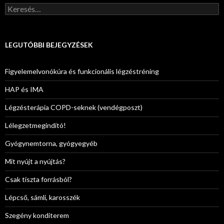
Keresés:
LEGUTÓBBI BEJEGYZÉSEK
Figyelemelvonókúra és funkcionális légzéstréning
HAP és IMA
Légzésterápia COPD-seknek (vendégposzt)
Lélegzetmegindító!
Gyógynemtorna, gyógyegyéb
Mit nyújt a nyújtás?
Csak tiszta forrásból?
Lépcső, sámli, karosszék
Szegény konditerem