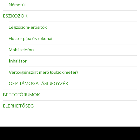
Németül
ESZKÖZÖK
Légzőizom-erősítők
Flutter pipa és rokonai
Mobiltelefon
Inhalátor
Véroxigénszint mérő (pulzoximéter)
OEP TÁMOGATÁSI JEGYZÉK
BETEGFÓRUMOK
ELÉRHETŐSÉG