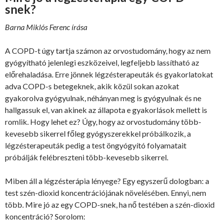
snek?
Barna Miklós Ferenc írása
A COPD-t úgy tartja számon az orvostudomány, hogy az nem
gyógyítható jelenlegi eszközeivel, legfeljebb lassítható az
előrehaladása. Erre jönnek légzésterapeuták és gyakorlatokat
adva COPD-s betegeknek, akik közül sokan azokat
gyakorolva gyógyulnak, néhányan meg is gyógyulnak és ne
hallgassuk el, van akinek az állapota e gyakorlások mellett is
romlik. Hogy lehet ez? Úgy, hogy az orvostudomány több-
kevesebb sikerrel főleg gyógyszerekkel próbálkozik, a
légzésterapeuták pedig a test öngyógyító folyamatait
próbálják felébreszteni több-kevesebb sikerrel.
Miben áll a légzésterápia lényege? Egy egyszerű dologban: a
test szén-dioxid koncentrációjának növelésében. Ennyi, nem
több. Mire jó az egy COPD-snek, ha nő testében a szén-dioxid
koncentráció? Sorolom: