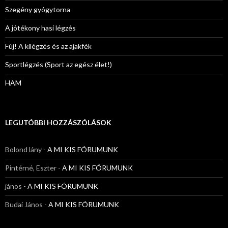
Szegény gyógytorna
A jótékony hasi légzés
Fúj! A kilégzés és az ajakfék
Sportlégzés (Sport az egész élet!)
HAM
LEGUTÓBBI HOZZÁSZÓLÁSOK
Bolond lány
-
A MI KIS FÓRUMUNK
Pintérné, Eszter
-
A MI KIS FÓRUMUNK
jános
-
A MI KIS FÓRUMUNK
Budai János
-
A MI KIS FÓRUMUNK