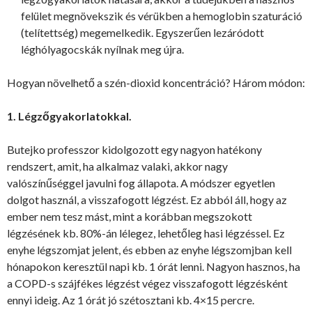
felület megnövekszik és vérükben a hemoglobin szaturáció
(telítettség) megemelkedik. Egyszerűen lezáródott
léghólyagocskák nyílnak meg újra.
Hogyan növelhető a szén-dioxid koncentráció? Három módon:
1. Légzőgyakorlatokkal.
Butejko professzor kidolgozott egy nagyon hatékony
rendszert, amit, ha alkalmaz valaki, akkor nagy
valószínűséggel javulni fog állapota. A módszer egyetlen
dolgot használ, a visszafogott légzést. Ez abból áll, hogy az
ember nem tesz mást, mint a korábban megszokott
légzésének kb. 80%-án lélegez, lehetőleg hasi légzéssel. Ez
enyhe légszomjat jelent, és ebben az enyhe légszomjban kell
hónapokon keresztül napi kb. 1 órát lenni. Nagyon hasznos, ha
a COPD-s szájfékes légzést végez visszafogott légzésként
ennyi ideig. Az 1 órát jó szétosztani kb. 4×15 percre.