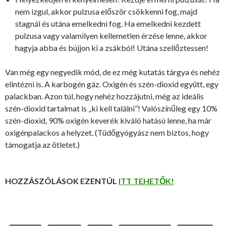
nem izgul, akkor pulzusa először csökkenni fog, majd
stagnál és utána emelkedni fog. Ha emelkedni kezdett
pulzusa vagy valamilyen kellemetlen érzése lenne, akkor
hagyja abba és bújjon ki a zsákból! Utána szellőztessen!
Van még egy negyedik mód, de ez még kutatás tárgya és nehéz
elintézni is. A karbogén gáz. Oxigén és szén-dioxid együtt, egy
palackban. Azon túl, hogy nehéz hozzájutni, még az ideális
szén-dioxid tartalmat is „ki kell találni”! Valószínűleg egy 10%
szén-dioxid, 90% oxigén keverék kiváló hatású lenne, ha már
oxigénpalackos a helyzet. (Tüdőgyógyász nem biztos, hogy
támogatja az ötletet.)
HOZZÁSZÓLÁSOK EZENTÚL
ITT TEHETŐK!