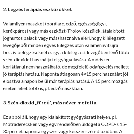
2. Légzésterápiás eszközökkel.
Valamilyen maszkot (porálarc, edző, egészségügyi,
kerékpáros) vagy más eszközt (Frolov készülék, átalakított
joghurtos palack vagy más) használva eléri, hogy kilélegzett
levegőjéből minden egyes kilégzés után valamennyit újra
beszív belégzéseknél és így a kilélegzett levegőben lévő több
szén-dioxidot használja fel gyógyulására. A módszer
korlátlanul nem használható, de megfelelő odafigyelés mellett
jó terápiás hatású. Naponta átlagosan 4×15 perc használat jól
elosztva a napon belül már terápiás hatású. A 15 perc mozgás
esetén lehet több is, pl. edzőmaszkban.
3. Szén-dioxid „fürdő”, más néven mofetta.
Ez abból áll, hogy egy kialakított gyógyászati helyen, pl.
Mátraderecskén vagy egy rendelőben üldögél a COPD-s 15-
30 percet naponta egyszer vagy kétszer szén-dioxidban. A