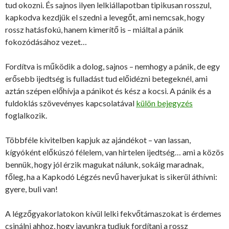
tud okozni. És sajnos ilyen lelkiállapotban tipikusan rosszul,
kapkodva kezdjük el szedni a levegőt, ami nemcsak, hogy
rossz hatásfokú, hanem kimerítő is – miáltal a pánik
fokozódásához vezet…
Fordítva is működik a dolog, sajnos – nemhogy a pánik, de egy
erősebb ijedtség is fulladást tud előidézni betegeknél, ami
aztán szépen előhívja a pánikot és kész a kocsi. A pánik és a
fuldoklás szövevényes kapcsolatával
külön bejegyzés
foglalkozik.
Többféle kivitelben kapjuk az ajándékot – van lassan,
kígyóként előkúszó félelem, van hirtelen ijedtség… ami a közös
bennük, hogy jól érzik magukat nálunk, sokáig maradnak,
főleg, ha a Kapkodó Légzés nevű haverjukat is sikerül áthívni:
gyere, buli van!
A légzőgyakorlatokon kívül lelki fekvőtámaszokat is érdemes
csinálni ahhoz, hogy javunkra tudjuk fordítani a rossz