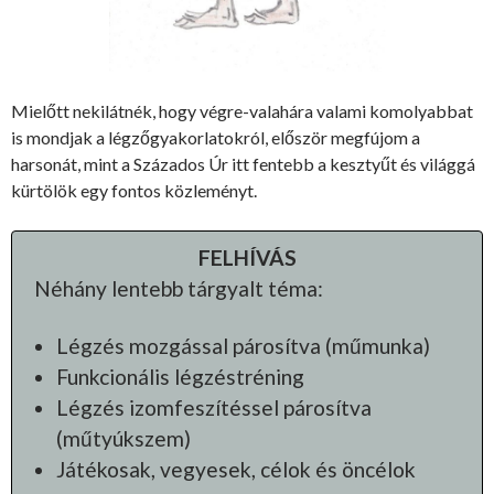
Mielőtt nekilátnék, hogy végre-valahára valami komolyabbat
is mondjak a légzőgyakorlatokról, először megfújom a
harsonát, mint a Százados Úr itt fentebb a kesztyűt és világgá
kürtölök egy fontos közleményt.
FELHÍVÁS
Néhány lentebb tárgyalt téma:
Légzés mozgással párosítva (műmunka)
Funkcionális légzéstréning
Légzés izomfeszítéssel párosítva
(műtyúkszem)
Játékosak, vegyesek, célok és öncélok