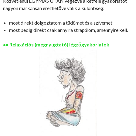
Közvetlenül EGYMÁS UTÁN végezve a kétféle gyakorlatot
nagyon markánsan érezhetővé válik a különbség:
most direkt dolgoztatom a tüdőmet és a szívemet;
most pedig direkt csak annyira strapálom, amennyire kell.
•• Relaxációs (megnyugtató) légzőgyakorlatok