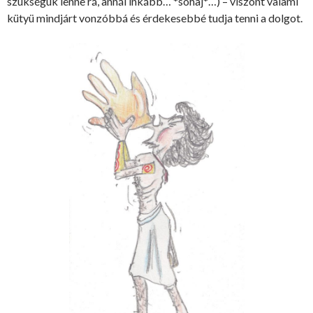
szükségük lenne rá, annál inkább… *sóhaj*…) – viszont valami
kütyü mindjárt vonzóbbá és érdekesebbé tudja tenni a dolgot.