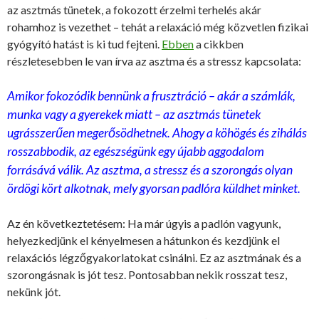
az asztmás tünetek, a fokozott érzelmi terhelés akár
rohamhoz is vezethet – tehát a relaxáció még közvetlen fizikai
gyógyító hatást is ki tud fejteni.
Ebben
a cikkben
részletesebben le van írva az asztma és a stressz kapcsolata:
Amikor fokozódik bennünk a frusztráció – akár a számlák,
munka vagy a gyerekek miatt – az asztmás tünetek
ugrásszerűen megerősödhetnek. Ahogy a köhögés és zihálás
rosszabbodik, az egészségünk egy újabb aggodalom
forrásává válik. Az asztma, a stressz és a szorongás olyan
ördögi kört alkotnak, mely gyorsan padlóra küldhet minket.
Az én következtetésem: Ha már úgyis a padlón vagyunk,
helyezkedjünk el kényelmesen a hátunkon és kezdjünk el
relaxációs légzőgyakorlatokat csinálni. Ez az asztmának és a
szorongásnak is jót tesz. Pontosabban nekik rosszat tesz,
nekünk jót.