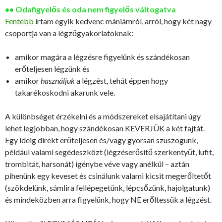
•• Odafigyelős és oda nem figyelős váltogatva
Fentebb
írtam egyik kedvenc mániámról, arról, hogy két nagy
csoportja van a légzőgyakorlatoknak:
amikor magára a légzésre figyelünk és szándékosan
erőteljesen légzünk és
amikor
használjuk
a légzést, tehát éppen hogy
takarékoskodni akarunk vele.
A különbséget érzékelni és a módszereket elsajátítani úgy
lehet legjobban, hogy szándékosan KEVERJÜK a két fajtát.
Egy ideig direkt erőteljesen és/vagy gyorsan szuszogunk,
például valami segédeszközt (légzéserősítő szerkentyűt, lufit,
trombitát, harsonát) igénybe véve vagy anélkül – aztán
pihenünk egy keveset és csinálunk valami kicsit megerőltetőt
(szökdelünk, sámlira fellépegetünk, lépcsőzünk, hajolgatunk)
és mindeközben arra figyelünk, hogy NE erőltessük a légzést.