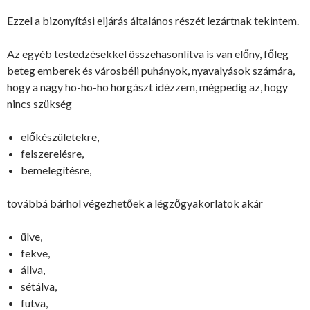
Ezzel a bizonyítási eljárás általános részét lezártnak tekintem.
Az egyéb testedzésekkel összehasonlítva is van előny, főleg
beteg emberek és városbéli puhányok, nyavalyások számára,
hogy a nagy ho-ho-ho horgászt idézzem, mégpedig az, hogy
nincs szükség
előkészületekre,
felszerelésre,
bemelegítésre,
továbbá bárhol végezhetőek a légzőgyakorlatok akár
ülve,
fekve,
állva,
sétálva,
futva,