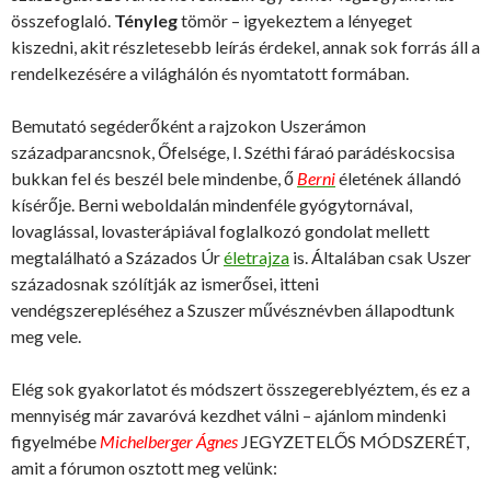
összefoglaló.
Tényleg
tömör – igyekeztem a lényeget
kiszedni, akit részletesebb leírás érdekel, annak sok forrás áll a
rendelkezésére a világhálón és nyomtatott formában.
Bemutató segéderőként a rajzokon Uszerámon
századparancsnok, Őfelsége, I. Széthi fáraó parádéskocsisa
bukkan fel és beszél bele mindenbe, ő
Berni
életének állandó
kísérője. Berni weboldalán mindenféle gyógytornával,
lovaglással, lovasterápiával foglalkozó gondolat mellett
megtalálható a Százados Úr
életrajza
is. Általában csak Uszer
századosnak szólítják az ismerősei, itteni
vendégszerepléséhez a Szuszer művésznévben állapodtunk
meg vele.
Elég sok gyakorlatot és módszert összegereblyéztem, és ez a
mennyiség már zavaróvá kezdhet válni – ajánlom mindenki
figyelmébe
Michelberger Ágnes
JEGYZETELŐS MÓDSZERÉT,
amit a fórumon osztott meg velünk: