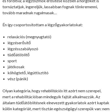
és fordítva; a légzőizmok erősítése közben a hörgőket is
tornáztatjuk, ingereljük, lassabban fognak tönkremenni,
tovább maradnak rugalmasak…
Én így csoportosítottam a légzőgyakorlatokat:
relaxációs (megnyugtató)
légzéserősítő
légzésszabályozó
tüdőátöblítő
sport
játékosak
köhögtető, légúttisztító
vész (pánik)
Olyan kategória, hogy
rehabilitációs
itt azért nem szerepel,
mert a rehabilitációban mindegyik fajtát alkalmazzák. Az
általam tüdőátöblítésnek elnevezett gyakorlatok azért kaptak
külön kategóriát, mert tisztán egészségügyi szerepük van: nem