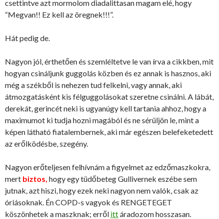
csettintve azt mormolom diadalittasan magam elé, hogy
“Megvan!! Ez kell az öregnek!!!”.
Hát pedig de.
Nagyon jól, érthetően és szemléltetve le van írva a cikkben, mit
hogyan csináljunk guggolás közben és ez annak is hasznos, aki
még a székből is nehezen tud felkelni, vagy annak, aki
átmozgatásként kis félguggolásokat szeretne csinálni. A lábát,
derekát, gerincét neki is ugyanúgy kell tartania ahhoz, hogy a
maximumot ki tudja hozni magából és ne sérüljön le, mint a
képen látható fiatalembernek, aki már egészen belefeketedett
az erőlködésbe, szegény.
Nagyon erőteljesen felhívnám a figyelmet az edzőmaszkokra,
mert
biztos,
hogy egy tüdőbeteg Gullivernek eszébe sem
jutnak, azt hiszi, hogy ezek neki nagyon nem valók, csak az
óriásoknak. Én COPD-s vagyok és RENGETEGET
köszönhetek a maszknak; erről
itt
áradozom hosszasan.