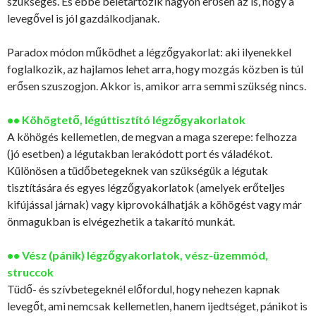
szükséges. És ebbe beletartozik nagyon erősen az is, hogy a
levegővel is jól gazdálkodjanak.
Paradox módon működhet a légzőgyakorlat: aki ilyenekkel
foglalkozik, az hajlamos lehet arra, hogy mozgás közben is túl
erősen szuszogjon. Akkor is, amikor arra semmi szükség nincs.
•• Köhögtető, légúttisztító légzőgyakorlatok
A köhögés kellemetlen, de megvan a maga szerepe: felhozza
(jó esetben) a légutakban lerakódott port és váladékot.
Különösen a tüdőbetegeknek van szükségük a légutak
tisztítására és egyes légzőgyakorlatok (amelyek erőteljes
kifújással járnak) vagy kiprovokálhatják a köhögést vagy már
önmagukban is elvégezhetik a takarító munkát.
•• Vész (pánik) légzőgyakorlatok, vész-üzemmód,
struccok
Tüdő- és szívbetegeknél előfordul, hogy nehezen kapnak
levegőt, ami nemcsak kellemetlen, hanem ijedtséget, pánikot is