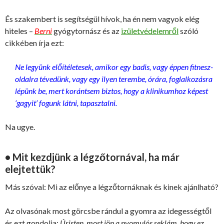
És szakembert is segítségül hívok, ha én nem vagyok elég
hiteles –
Berni
gyógytornász és az
izületvédelemről
szóló
cikkében írja ezt:
Ne legyünk előítéletesek, amikor egy badis, vagy éppen fitnesz-
oldalra tévedünk, vagy egy ilyen terembe, órára, foglalkozásra
lépünk be, mert korántsem biztos, hogy a klinikumhoz képest
‘gagyit’ fogunk látni, tapasztalni.
Na ugye.
• Mit kezdjünk a légzőtornával, ha már
elejtettük?
Más szóval: Mi az előnye a légzőtornáknak és kinek ajánlható?
Az olvasónak most görcsbe rándul a gyomra az idegességtől
és ezt gondolja:
Úristen, most jön a nyomulós reklám, hogy ez