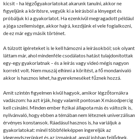
kicsit – ha légzőgyakorlatokat akarunk tanulni, akkor ne
figyeljünk a körítésre, vegyük ki a leírásból a lényeget és
próbáljuk ki a gyakorlatot. Ha ezenkívül megragadott például
a jóga szellemisége, akkor hajrá, kezdjünk el vele foglalkozni,
de ez már egy másik történet.
A túlzott ígéreteket is le kell hámozni a leírásokból; sok olyant
láttam már, ahol mindenféle csodálatos hatást tulajdonítottak
egy-egy gyakorlatnak – és a leírás vagy videó mégis nagyon
korrekt volt. Nem muszáj elhinni a körítést, a fő mondanivaló
akkor is hasznos lehet, ha gyerekmeséket fűznek hozzá.
Amit szintén figyelmen kívül hagyok, amikor légzőtornákra
vadászom: ha azt írják, hogy valamit pontosan X másodpercig
kell csinálni. Minden ember fizikai állapota más és változik is,
nyilvánvaló, hogy ebben a témában nem léteznek univerzálisan
érvényes konstansok. Ráadásul hasznos is, ha variáljuk a
gyakorlatokat: minél többféleképpen ingereljük az
idegrendszerünket és az izmainkat, annál jobban fejlődnek.