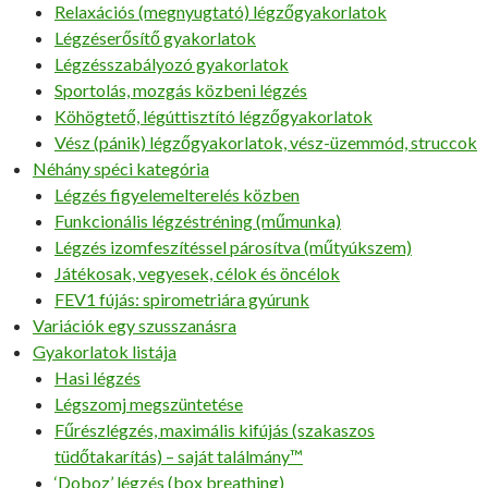
Relaxációs (megnyugtató) légzőgyakorlatok
Légzéserősítő gyakorlatok
Légzésszabályozó gyakorlatok
Sportolás, mozgás közbeni légzés
Köhögtető, légúttisztító légzőgyakorlatok
Vész (pánik) légzőgyakorlatok, vész-üzemmód, struccok
Néhány spéci kategória
Légzés figyelemelterelés közben
Funkcionális légzéstréning (műmunka)
Légzés izomfeszítéssel párosítva (műtyúkszem)
Játékosak, vegyesek, célok és öncélok
FEV1 fújás: spirometriára gyúrunk
Variációk egy szusszanásra
Gyakorlatok listája
Hasi légzés
Légszomj megszüntetése
Fűrészlégzés, maximális kifújás (szakaszos
tüdőtakarítás) – saját találmány™
‘Doboz’ légzés (box breathing)