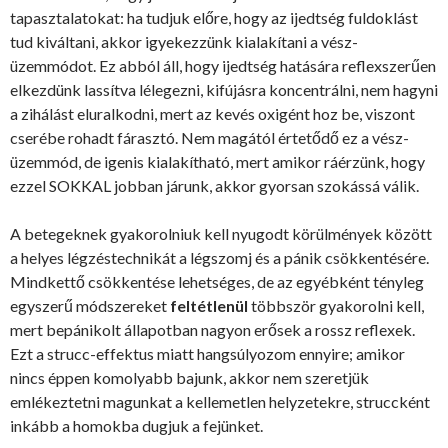
tapasztalatokat: ha tudjuk előre, hogy az ijedtség fuldoklást
tud kiváltani, akkor igyekezzünk kialakítani a vész-
üzemmódot. Ez abból áll, hogy ijedtség hatására reflexszerűen
elkezdünk lassítva lélegezni, kifújásra koncentrálni, nem hagyni
a zihálást eluralkodni, mert az kevés oxigént hoz be, viszont
cserébe rohadt fárasztó. Nem magától értetődő ez a vész-
üzemmód, de igenis kialakítható, mert amikor ráérzünk, hogy
ezzel SOKKAL jobban járunk, akkor gyorsan szokássá válik.
A betegeknek gyakorolniuk kell nyugodt körülmények között
a helyes légzéstechnikát a légszomj és a pánik csökkentésére.
Mindkettő csökkentése lehetséges, de az egyébként tényleg
egyszerű módszereket
feltétlenül
többször gyakorolni kell,
mert bepánikolt állapotban nagyon erősek a rossz reflexek.
Ezt a strucc-effektus miatt hangsúlyozom ennyire; amikor
nincs éppen komolyabb bajunk, akkor nem szeretjük
emlékeztetni magunkat a kellemetlen helyzetekre, struccként
inkább a homokba dugjuk a fejünket.