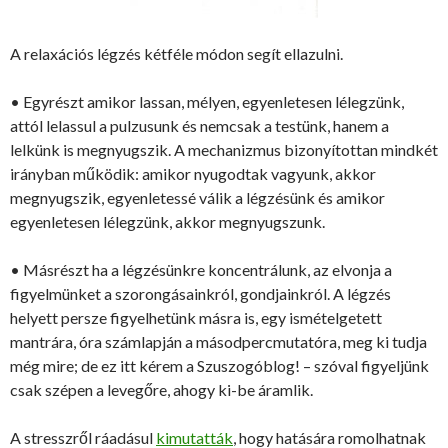
A relaxációs légzés kétféle módon segít ellazulni.
• Egyrészt amikor lassan, mélyen, egyenletesen lélegzünk,
attól lelassul a pulzusunk és nemcsak a testünk, hanem a
lelkünk is megnyugszik. A mechanizmus bizonyítottan mindkét
irányban működik: amikor nyugodtak vagyunk, akkor
megnyugszik, egyenletessé válik a légzésünk és amikor
egyenletesen lélegzünk, akkor megnyugszunk.
• Másrészt ha a légzésünkre koncentrálunk, az elvonja a
figyelmünket a szorongásainkról, gondjainkról. A légzés
helyett persze figyelhetünk másra is, egy ismételgetett
mantrára, óra számlapján a másodpercmutatóra, meg ki tudja
még mire; de ez itt kérem a Szuszogóblog! – szóval figyeljünk
csak szépen a levegőre, ahogy ki-be áramlik.
A stresszről ráadásul
kimutatták
, hogy hatására romolhatnak