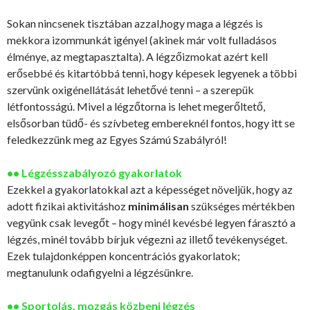
Sokan nincsenek tisztában azzal,hogy maga a légzés is
mekkora izommunkát igényel (akinek már volt fulladásos
élménye, az megtapasztalta). A légzőizmokat azért kell
erősebbé és kitartóbbá tenni, hogy képesek legyenek a többi
szervünk oxigénellátását lehetővé tenni – a szerepük
létfontosságú. Mivel a légzőtorna is lehet megerőltető,
elsősorban tüdő- és szívbeteg embereknél fontos, hogy itt se
feledkezzünk meg az Egyes Számú Szabályról!
•• Légzésszabályozó gyakorlatok
Ezekkel a gyakorlatokkal azt a képességet növeljük, hogy az
adott fizikai aktivitáshoz
minimálisan
szükséges mértékben
vegyünk csak levegőt – hogy minél kevésbé legyen fárasztó a
légzés, minél tovább bírjuk végezni az illető tevékenységet.
Ezek tulajdonképpen koncentrációs gyakorlatok;
megtanulunk odafigyelni a légzésünkre.
•• Sportolás, mozgás közbeni légzés