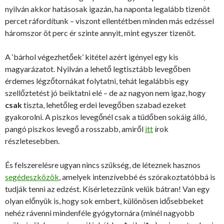
nyilván akkor hatásosak igazán, ha naponta legalább tizenöt
percet ráfordítunk – viszont ellentétben minden más edzéssel
háromszor öt perc ér szinte annyit, mint egyszer tizenöt.
A ‘bárhol végezhetőek’ kitétel azért igényel egy kis
magyarázatot. Nyilván a lehető legtisztább levegőben
érdemes légzőtornákat folytatni, tehát legalábbis egy
szellőztetést jó beiktatni elé – de az nagyon nem igaz, hogy
csak
tiszta, lehetőleg erdei levegőben szabad ezeket
gyakorolni. A piszkos levegőnél csak a tüdőben sokáig álló,
pangó piszkos levegő a rosszabb, amiről
itt
írok
részletesebben.
És felszerelésre ugyan nincs szükség, de léteznek hasznos
segédeszközök
, amelyek intenzívebbé és szórakoztatóbbá is
tudják tenni az edzést. Kísérletezzünk velük bátran! Van egy
olyan előnyük is, hogy sok embert, különösen idősebbeket
nehéz rávenni mindenféle gyógytornára (minél nagyobb