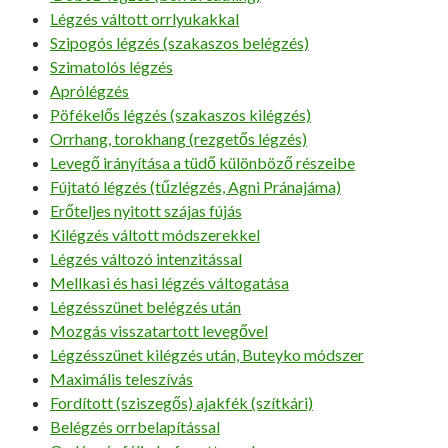
Légzés váltott orrlyukakkal
Szipogós légzés (szakaszos belégzés)
Szimatolós légzés
Aprólégzés
Pöfékelős légzés (szakaszos kilégzés)
Orrhang, torokhang (rezgetős légzés)
Levegő irányítása a tüdő különböző részeibe
Fújtató légzés (tűzlégzés, Agni Pránajáma)
Erőteljes nyitott szájas fújás
Kilégzés váltott módszerekkel
Légzés változó intenzitással
Mellkasi és hasi légzés váltogatása
Légzésszünet belégzés után
Mozgás visszatartott levegővel
Légzésszünet kilégzés után, Buteyko módszer
Maximális teleszívás
Fordított (sziszegős) ajakfék (szítkári)
Belégzés orrbelapítással