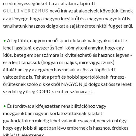
eredményességünket, ha az általam alapított
nevű irányzat alapelveit követjük. Ennek
GULLIVERIZMUS
az a lényege, hogy a nagyon kicsiktől és a nagyon nagyoktól is
tanulhatunk hasznos dolgokat a saját méreteinktől függetlenül.
•
A legtöbb, nagyon menő sportolóknak való gyakorlatot le
lehet lassítani, egyszerűsíteni, könnyíteni annyira, hogy egy
idős, beteg ember számára is kivitelezhető és hasznos legyen –
és a leírt tanácsok (hogyan csináljuk, mire vigyázzunk)
általában egy az egyben hasznosak az összetöpörített
változathoz is. Tehát a profi és hobbi sportolóknak, fitnesz-
őrülteknek szóló cikkekből NAGYON jó dolgokat össze lehet
szedni egy öreg COPD-s ember számára is.
•
És fordítva: a kifejezetten rehabilitációhoz vagy
mozgásukban nagyon korlátozottaknak kitalált
gyakorlatokon mindig lehet valamit csavarni, nehezíteni úgy,
hogy egy jobb állapotban lévő embernek is hasznos, érdekes
kihívást jelentsenek.