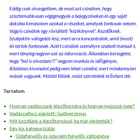
Eddig csak olvasgattam, de most azt csinálom, hogy
szisztematikusan végigmegyek a bejegyzéseken és egy saját
doksiba kimásolom azokat a részeket, amelyek fontosak nekem.
Vagyis csinálok egy rövidített “kézikönyvet”. Kezdőknek.
Szubjektív válogatás lesz, mert arra koncentrálok, amit (most)
én tartok fontosnak. Azért csinálok személyre szabott manual-t,
mert tényleg nagyon sok az információ. Állandóan keresgetni,
hogy “hol is olvastam??” nagyon munkás és időigényes.
Általános kivonatot pedig nem lehet csinálni, mert mindannyian
mások vagyunk. Mástól félünk, mást szeretnénk erősíteni stb.
Tartalom
Hogyan vadásszunk légzőtornára és hogyan nyúzzuk meg?
Vadászathoz ajánlott: Gulliverizmus
Mit kezdjünk a légzőtornával, ha már elejtettük?
Egy kis kategorizálás
Odafigyelős és oda nem figyelős váltogatva