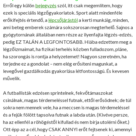
Erről egy külön
bejegyzés
szól, itt csak megemlítem, hogy
ezek is speciális légzőgyakorlatok. Sport alatt mindenféle
erőkifejtés értendő, a
lépcsőjárástól
a kerti munkáig, minden,
ami beteg emberek számára sokszorosan megterhelő. Sajnos a
gyógytornának általában nem része az ilyenfajta légzés-edzés,
pedig EZ TALÁN A LEGFONTOSABB. Hiába edzettem meg a
légzőizmaimat, ha fizikai terhelés közben fulladozom, pláne,
ha szorongás is rontja a helyzetemet! Nagyon szeretném, ha
terjedne ez a gondolat – nem elég erősíteni magunkat, a
levegővel gazdálkodás gyakorlása létfontosságú. És kevesen
művelik.
A futballisták edzésen sprintelnek, fekvőtámaszokat
csinálnak, magas térdemeléssel futnak, ettől erősödnek; de túl
sokra nem mennek vele, ha a meccsen is magas térdemeléssel
és a fejük fölött tapsolva futnak a labda után. (Kivéve persze,
ha az ellenfél a röhögéstől kifullad és nem bírja utolérni őket.)
Ott épp az a cél, hogy CSAK ANNYI erőt fejtsenek ki, amennyi