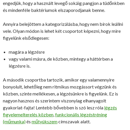
engedjük, hogy a használt levegő sokáig pangjon a tüdőnkben
és mindenféle baktériumok elszaporodjanak benne.
Annyira belejöttem a kategorizálásba, hogy nem bírok leállni
vele. Olyan módon is lehet két csoportot képezni, hogy mire
figyelünk elsődlegesen:
magára a légzésre
vagy valami másra, de közben, mintegy a háttérben a
légzésre is.
A második csoportba tartozik, amikor egy valamennyire
bonyolult, lehetőleg nem ritmikus mozgássort végzünk és
közben, szinte mellékesen, a légzésünkre is figyelünk. Ez is
nagyon hasznos és szerintem viszonylag elhanyagolt
gyakorlat-fajta! Lentebb bővebben is szó lesz róla
légzés
figyelemelterelés közben
,
funkcionális légzéstréning
(műmunka)
és
műtyúkszem
címszavak alatt.