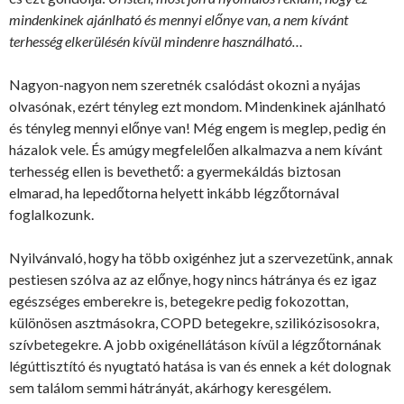
mindenkinek ajánlható és mennyi előnye van, a nem kívánt
terhesség elkerülésén kívül mindenre használható…
Nagyon-nagyon nem szeretnék csalódást okozni a nyájas
olvasónak, ezért tényleg ezt mondom. Mindenkinek ajánlható
és tényleg mennyi előnye van! Még engem is meglep, pedig én
házalok vele. És amúgy megfelelően alkalmazva a nem kívánt
terhesség ellen is bevethető: a gyermekáldás biztosan
elmarad, ha lepedőtorna helyett inkább légzőtornával
foglalkozunk.
Nyilvánvaló, hogy ha több oxigénhez jut a szervezetünk, annak
pestiesen szólva az az előnye, hogy nincs hátránya és ez igaz
egészséges emberekre is, betegekre pedig fokozottan,
különösen asztmásokra, COPD betegekre, szilikózisosokra,
szívbetegekre. A jobb oxigénellátáson kívül a légzőtornának
légúttisztító és nyugtató hatása is van és ennek a két dolognak
sem találom semmi hátrányát, akárhogy keresgélem.