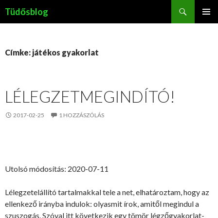
Keresés
Tüdősblog
KILÉPÉS
ELSŐDL
A
MENÜ
TARTALOMBA
Címke: játékos gyakorlat
LÉLEGZETMEGINDÍTÓ!
2017-02-25
1 HOZZÁSZÓLÁS
Utolsó módosítás: 2020-07-11
Lélegzetelállító tartalmakkal tele a net, elhatároztam, hogy az
ellenkező irányba indulok: olyasmit írok, amitől megindul a
szuszogás. Szóval itt következik egy tömör légzőgyakorlat-