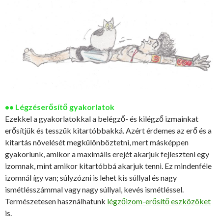
•• Légzéserősítő gyakorlatok
Ezekkel a gyakorlatokkal a belégző- és kilégző izmainkat
erősítjük és tesszük kitartóbbakká. Azért érdemes az erő és a
kitartás növelését megkülönböztetni, mert másképpen
gyakorlunk, amikor a maximális erejét akarjuk fejleszteni egy
izomnak, mint amikor kitartóbbá akarjuk tenni. Ez mindenféle
izomnál így van; súlyzózni is lehet kis súllyal és nagy
ismétlésszámmal vagy nagy súllyal, kevés ismétléssel.
Természetesen használhatunk
légzőizom-erősítő eszközöket
is.