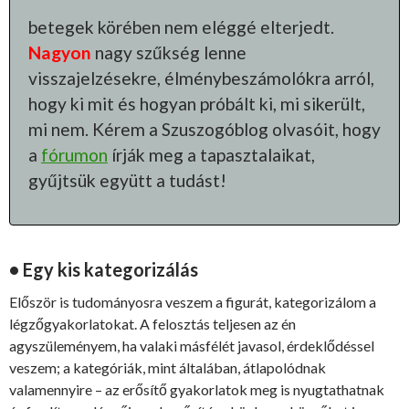
betegek körében nem eléggé elterjedt.
Nagyon
nagy szűkség lenne
visszajelzésekre, élménybeszámolókra arról,
hogy ki mit és hogyan próbált ki, mi sikerült,
mi nem. Kérem a Szuszogóblog olvasóit, hogy
a
fórumon
írják meg a tapasztalaikat,
gyűjtsük együtt a tudást!
• Egy kis kategorizálás
Először is tudományosra veszem a figurát, kategorizálom a
légzőgyakorlatokat. A felosztás teljesen az én
agyszüleményem, ha valaki másfélét javasol, érdeklődéssel
veszem; a kategóriák, mint általában, átlapolódnak
valamennyire – az erősítő gyakorlatok meg is nyugtathatnak