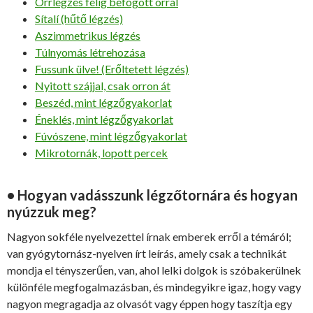
Orrlégzés félig befogott orral
Sítalí (hűtő légzés)
Aszimmetrikus légzés
Túlnyomás létrehozása
Fussunk ülve! (Erőltetett légzés)
Nyitott szájjal, csak orron át
Beszéd, mint légzőgyakorlat
Éneklés, mint légzőgyakorlat
Fúvószene, mint légzőgyakorlat
Mikrotornák, lopott percek
• Hogyan vadásszunk légzőtornára és hogyan
nyúzzuk meg?
Nagyon sokféle nyelvezettel írnak emberek erről a témáról;
van gyógytornász-nyelven írt leírás, amely csak a technikát
mondja el tényszerűen, van, ahol lelki dolgok is szóbakerülnek
különféle megfogalmazásban, és mindegyikre igaz, hogy vagy
nagyon megragadja az olvasót vagy éppen hogy taszítja egy