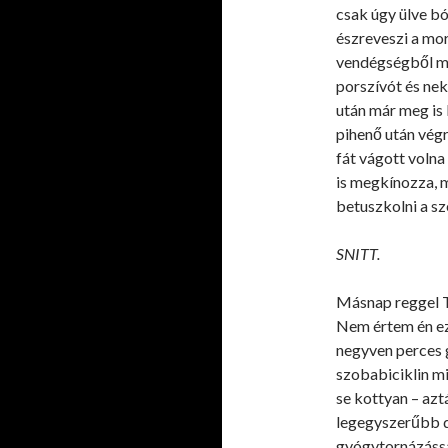
csak úgy ülve bó
észreveszi a mo
vendégségből ma
porszívót és nek
után már meg is k
pihenő után végr
fát vágott volna
is megkínozza, m
betuszkolni a sz
SNITT.
Másnap reggel Tü
Nem értem én ez
negyven perces g
szobabiciklin m
se kottyan – azt
legegyszerűbb d
gyógytornázássa