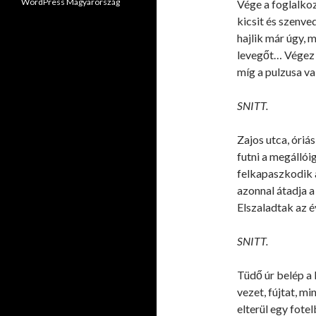
WordPress Magyarország
Vége a foglalkoz
kicsit és szenve
hajlik már úgy, 
levegőt… Végez a
míg a pulzusa v
SNITT.
Zajos utca, óriás
futni a megállói
felkapaszkodik a
azonnal átadja a 
Elszaladtak az 
SNITT.
Tüdő úr belép a 
vezet, fújtat, mi
elterül egy fote