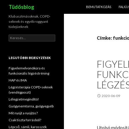
KILÉPÉS A TARTALOMBA
Keresés
Tüdősblog
BEMUTATKOZÁS
FALIÚ
Klub asztmásoknak, COPD-
seknek és egyéb roggyant
tüdejûeknek
Keresés:
Címke: funkcio
LEGUTÓBBI BEJEGYZÉSEK
FIGYE
Figyelemelvonókúra és
FUNKC
funkcionális légzéstréning
HAP és IMA
LÉGZÉ
Légzésterápia COPD-seknek
(vendégposzt)
2020-06-09
Lélegzetmegindító!
Gyógynemtorna, gyógyegyéb
Mit nyújt a nyújtás?
Csak tiszta forrásból?
Lépcső, sámli, karosszék
Utolsó módosít