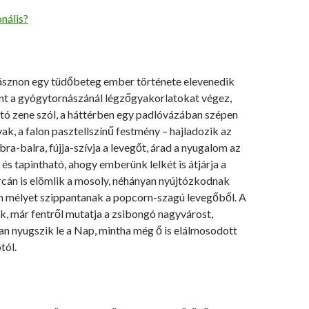
nális?
 vásznon egy tüdőbeteg ember története elevenedik
int a gyógytornászánál légzőgyakorlatokat végez,
tó zene szól, a háttérben egy padlóvázában szépen
yak, a falon pasztellszínű festmény – hajladozik az
bra-balra, fújja-szívja a levegőt, árad a nyugalom az
 és tapintható, ahogy emberünk lelkét is átjárja a
rcán is elömlik a mosoly, néhányan nyújtózkodnak
en mélyet szippantanak a popcorn-szagú levegőből. A
k, már fentről mutatja a zsibongó nagyvárost,
an nyugszik le a Nap, mintha még ő is elálmosodott
tól.