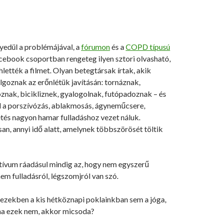
yedül a problémájával, a
fórumon
és a
COPD típusú
ebook csoportban rengeteg ilyen sztori olvasható,
hlették a filmet. Olyan betegtársak írtak, akik
goznak az erőnlétük javításán: tornáznak,
znak, bicikliznek, gyalogolnak, futópadoznak – és
ül a porszívózás, ablakmosás, ágyneműcsere,
tés nagyon hamar fulladáshoz vezet náluk.
n, annyi idő alatt, amelynek többszörösét töltik
tívum ráadásul mindig az, hogy nem egyszerű
nem fulladásról, légszomjról van szó.
 ezekben a kis hétköznapi poklainkban sem a jóga,
 ha ezek nem, akkor micsoda?