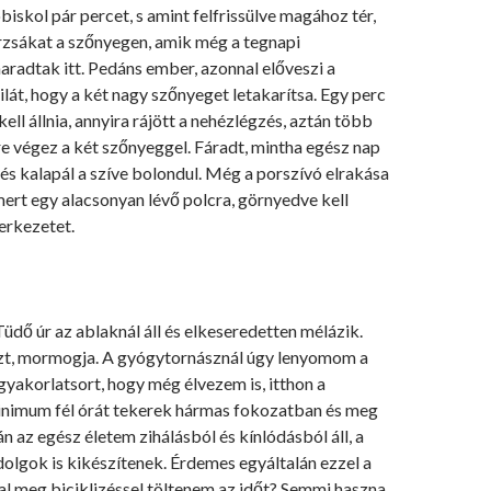
biskol pár percet, s amint felfrissülve magához tér,
rzsákat a szőnyegen, amik még a tegnapi
radtak itt. Pedáns ember, azonnal előveszi a
ilát, hogy a két nagy szőnyeget letakarítsa. Egy perc
ell állnia, annyira rájött a nehézlégzés, aztán több
e végez a két szőnyeggel. Fáradt, mintha egész nap
 és kalapál a szíve bolondul. Még a porszívó elrakása
ert egy alacsonyan lévő polcra, görnyedve kell
erkezetet.
dő úr az ablaknál áll és elkeseredetten mélázik.
t, mormogja. A gyógytornásznál úgy lenyomom a
yakorlatsort, hogy még élvezem is, itthon a
inimum fél órát tekerek hármas fokozatban és meg
án az egész életem zihálásból és kínlódásból áll, a
olgok is kikészítenek. Érdemes egyáltalán ezzel a
l meg biciklizéssel töltenem az időt? Semmi haszna,