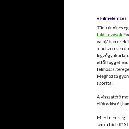
• Filmelemzés
Tüdő úr nincs eg
találkozások
Fac
valójában ezek i
módszeresen dol
légzőgyakorlato
ettől független
felmosás, terege
Méghozzá gyorsa
sporttal.
A visszatérő mo
elfáradásról, ha
Miért nem segít
sem a bicikli? S