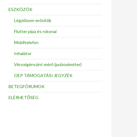
ESZKÖZÖK
Légzőizom-erősítők
Flutter pipa és rokonai
Mobiltelefon
Inhalátor
Véroxigénszint mérő (pulzoximéter)
OEP TÁMOGATÁSI JEGYZÉK
BETEGFÓRUMOK
ELÉRHETŐSÉG