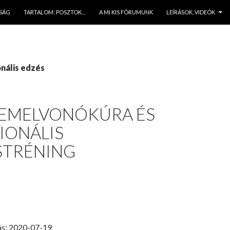
JSÁG
TARTALOM: POSZTOK…
A MI KIS FÓRUMUNK
LEÍRÁSOK, VIDEÓK
nális edzés
LEMELVONÓKÚRA ÉS
IONÁLIS
STRÉNING
ás: 2020-07-19