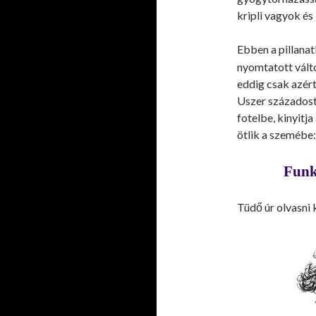
kripli vagyok és
Ebben a pillana
nyomtatott vált
eddig csak azért
Uszer századost 
fotelbe, kinyitja
ötlik a szemébe:
Funk
Tüdő úr olvasni 