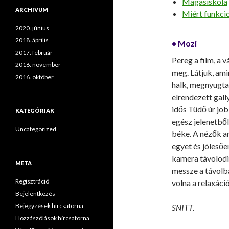
Magasiskola
ARCHÍVUM
Miért funkcio
2020. június
2018. április
• Mozi
2017. február
Pereg a film, a
2016. november
meg. Látjuk, am
2016. október
halk, megnyugta
elrendezett gall
idős Tüdő úr job
KATEGÓRIÁK
egész jelenetből
Uncategorized
béke. A nézők a
egyet és jóleső
kamera távolodi
META
messze a távolb
Regisztráció
volna a relaxáció
Bejelentkezés
Bejegyzések hírcsatorna
SNITT.
Hozzászólások hírcsatorna