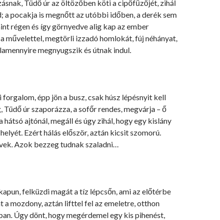
ásnak, Tüdő úr az öltözőben köti a cipőfűzőjét, zihál
d; a pocakja is megnőtt az utóbbi időben, a derék sem
mint régen és így görnyedve alig kap az ember
 művelettel, megtörli izzadó homlokát, fúj néhányat,
alamennyire megnyugszik és útnak indul.
i forgalom, épp jön a busz, csak húsz lépésnyit kell
g, Tüdő úr szaporázza, a sofőr rendes, megvárja – ő
 hátsó ajtónál, megáll és úgy zihál, hogy egy kislány
helyét. Ezért hálás először, aztán kicsit szomorú.
évek. Azok bezzeg tudnak szaladni…
kapun, felküzdi magát a tíz lépcsőn, ami az előtérbe
nt a mozdony, aztán lifttel fel az emeletre, otthon
lban. Úgy dönt, hogy megérdemel egy kis pihenést,