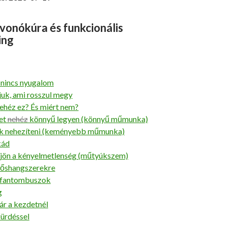
vonókúra és funkcionális
ing
 nincs nyugalom
juk, ami rosszul megy
ehéz ez? És miért nem?
et
nehéz
könnyű legyen (könnyű műmunka)
ük nehezíteni (keményebb műmunka)
kád
 jön a kényelmetlenség (műtyúkszem)
zőshangszerekre
, fantombuszok
g
r a kezdetnél
fürdéssel