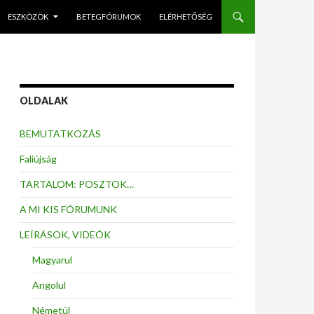
ESZKÖZÖK
BETEGFÓRUMOK
ELÉRHETŐSÉG
OLDALAK
BEMUTATKOZÁS
Faliújság
TARTALOM: POSZTOK…
A MI KIS FÓRUMUNK
LEÍRÁSOK, VIDEÓK
Magyarul
Angolul
Németül