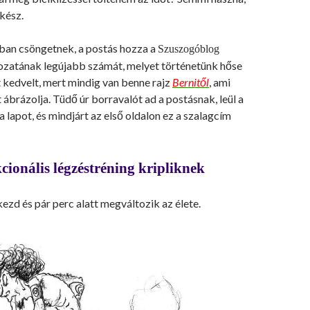
 kész.
tban csöngetnek, a postás hozza a
Szuszogóblog
ozatának legújabb számát, melyet történetünk hőse
 kedvelt, mert mindig van benne rajz
Bernitől
, ami
ábrázolja. Tüdő úr borravalót ad a postásnak, leül a
 a lapot, és mindjárt az első oldalon ez a szalagcím
cionális légzéstréning kripliknek
kezd és pár perc alatt megváltozik az élete.