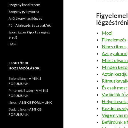
Szegény konditerem
Szegény gyógytorna
Figyelemel
A jótékony hasi légzés
légzéstrén
Fúj! A kilégzés és az ajakfék
Sportlégzés (Sport az egész
Mozi
élet!)
Filmelemzés
HAM
Nincs ritmus,
Azt gyakorol
Miért olyan n
LEGUTÓBBI
Minden kezd
HOZZÁSZÓLÁSOK
Aztán kezdj
Bolond lány
-
A MI KIS
Ritmuskaval
FÓRUMUNK
És csak most
Pintérné, Eszter
-
A MI KIS
Variációk fű
FÓRUMUNK
Helyettesek
jános
-
A MI KIS FÓRUMUNK
Kezdet és vé
Budai János
-
A MI KIS
FÓRUMUNK
Végem van má
Befürdünk a 