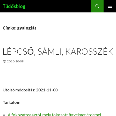
Keresés
Tüdősblog
KILÉPÉS
ELSŐDL
A
MENÜ
TARTALOMBA
Címke: gyaloglás
LÉPCSŐ, SÁMLI, KAROSSZÉK
2016-10-09
Utolsó módosítás: 2021-11-08
Tartalom
A fokozatosságról, mely fokozott figyelmet érdemel