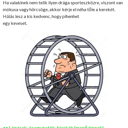
Ha valakinek nem telik ilyen drága sporteszközre, viszont van
mókusa vagy hörcsöge, akkor kérje el néha tőle a kerekét.
Hálás lesz a kis kedvenc, hogy pihenhet
egy keveset.
•• Lépések, óramutatók, bicskák (menő tippek)