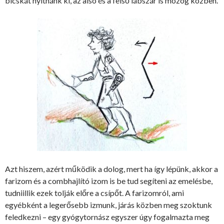
bicskát nyitnánk ki, az alsó és a felső lábszár is mozog közben.
Azt hiszem, azért működik a dolog, mert ha így lépünk, akkor a
farizom és a combhajlító izom is be tud segíteni az emelésbe,
tudniillik ezek tolják előre a csípőt. A farizomról, ami
egyébként a legerősebb izmunk, járás közben meg szoktunk
feledkezni – egy gyógytornász egyszer úgy fogalmazta meg