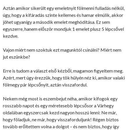
Aztán amikor sikerült egy emeletnyit fölmenni fulladás nélkül,
úgy, hogy a kifáradás szinte kellemes és hamar elmúlik, akkor
jöhet ugyanígy a második emelet meghódítása. Ez sem
egyszerre, hanem először mondjuk 1 emelet plusz 5 lépcsővel
kezdve.
Vajon miért nem szoktuk ezt magunktól csinálni? Miért nem
jut eszünkbe?
Erre is tudom a választ első kézből, magamon figyeltem meg.
Azért, mert úgy érezzük, hogy tök hülyén néz ki, amikor valaki
fölmegy pár lépcsőnyit, aztán visszafordul.
Nekem még most is eszembejut néha, amikor kifogok egy
rosszabb napot és egy méretesebb lépcsősor a Várhegy
oldalában egyszercsak kezd nagyon hosszú lenni: Ne már,
hogy föladjuk, ne már, hogy visszaforduljunk! Régen biztos
tovább erőltettem volna a dolgot – és nem biztos, hogy így