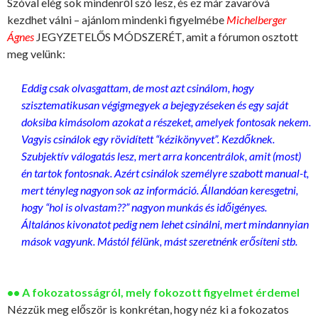
Szóval elég sok mindenről szó lesz, és ez már zavaróvá
kezdhet válni – ajánlom mindenki figyelmébe
Michelberger
Ágnes
JEGYZETELŐS MÓDSZERÉT, amit a fórumon osztott
meg velünk:
Eddig csak olvasgattam, de most azt csinálom, hogy
szisztematikusan végigmegyek a bejegyzéseken és egy saját
doksiba kimásolom azokat a részeket, amelyek fontosak nekem.
Vagyis csinálok egy rövidített “kézikönyvet”. Kezdőknek.
Szubjektív válogatás lesz, mert arra koncentrálok, amit (most)
én tartok fontosnak. Azért csinálok személyre szabott manual-t,
mert tényleg nagyon sok az információ. Állandóan keresgetni,
hogy “hol is olvastam??” nagyon munkás és időigényes.
Általános kivonatot pedig nem lehet csinálni, mert mindannyian
mások vagyunk. Mástól félünk, mást szeretnénk erősíteni stb.
•• A fokozatosságról, mely fokozott figyelmet érdemel
Nézzük meg először is konkrétan, hogy néz ki a fokozatos