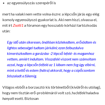
az egyensúlyozás szerepéről is
mert ha valaki nem vette volna észre: a lépcsőn járás egy elég
komoly egyensúlyozó gyakorlat is. Aki nem hiszi, olvassa el,
mit írt
Zsolti1
a fórumon egy hosszabb kórházi tartózkodás
után:
Egy idő után sikeresen, önállóan közlekedtem, erősödtem és
lightos sebességel tudtam járkálni; ezen felbuzdulva
kimerészkedtem a garázsba -2 lépcső lefelé- és magamhoz
vettem, amiért indultam. Visszafelé viszont nem számoltam
azzal, hogy a lépcsőn felfelé az 1 lábam nem fog úgy elbírni,
mint a kettő és estem (hátra) akkorát, hogy a csípőcsontom
felszaladt a fülemig.
Világos ebből a borzasztó kis történetből (kívülről és utólag),
hogy nem tisztán erő-problémáról volt szó, ha
felfelé
haladva
hanyatt
esett. Biztosan