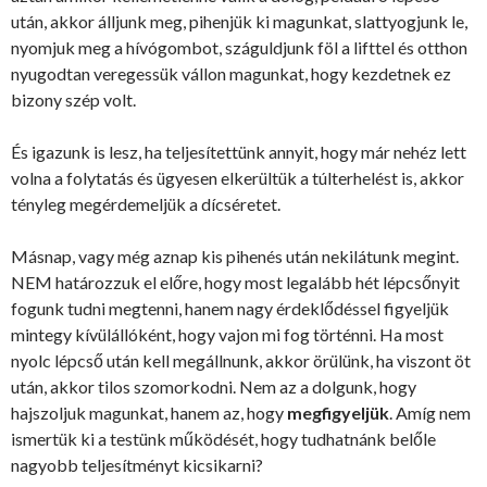
után, akkor álljunk meg, pihenjük ki magunkat, slattyogjunk le,
nyomjuk meg a hívógombot, száguldjunk föl a lifttel és otthon
nyugodtan veregessük vállon magunkat, hogy kezdetnek ez
bizony szép volt.
És igazunk is lesz, ha teljesítettünk annyit, hogy már nehéz lett
volna a folytatás és ügyesen elkerültük a túlterhelést is, akkor
tényleg megérdemeljük a dícséretet.
Másnap, vagy még aznap kis pihenés után nekilátunk megint.
NEM határozzuk el előre, hogy most legalább hét lépcsőnyit
fogunk tudni megtenni, hanem nagy érdeklődéssel figyeljük
mintegy kívülállóként, hogy vajon mi fog történni. Ha most
nyolc lépcső után kell megállnunk, akkor örülünk, ha viszont öt
után, akkor tilos szomorkodni. Nem az a dolgunk, hogy
hajszoljuk magunkat, hanem az, hogy
megfigyeljük
. Amíg nem
ismertük ki a testünk működését, hogy tudhatnánk belőle
nagyobb teljesítményt kicsikarni?