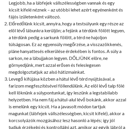
Legjobb, ha a lábfejek vállszélességben vannak és egy
kicsit kifelé néznek – az utóbbi lehet azért egyénenként és
fájós izületenként változó.
Előredőlünk kicsit, annyira, hogy a testsúlyunk egy része az
elöl lévő lábunkra kerüljön; a fejünk a térdünk fölött legyen,
a térdünk pedig a sarkunk fölött, a térd ne hajoljon
túlságosan. Ez az egyensúly megőrzése, a visszazökkenés,
pláne hanyattesés elkerülése érdekében is fontos. A súly a
sarkon, ne a lábujjakon legyen. DŐLJÜNK elöre, ne
görnyedjünk, mert azzal erősen és feleslegesen
megdolgoztatjuk az alsó hátizmainkat.
Levegő kifújása közben a hátul lévő térd nyújtásával, a
farizom megfeszítésével föllendülünk. Az elöl lévő talp fölé
kell löknünk a súlypontunkat, így leszünk a legstabilabb
helyzetben. Ha nem fáj a hátul-alul lévő bokánk, akkor azzal
is emelünk egy kicsit. Ha a javasolt módon tartjuk
magunkat (lábfejek vállszélességben, kicsit kifelé), akkor a
korcsolyázók mozgásához lesz hasonló a lépés; így jól
tudjuk érzékelni és kontrollálni azt, amikor az egyik lábról a