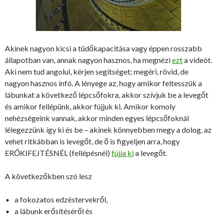
Akinek nagyon kicsi a tüdőkapacitása vagy éppen rosszabb
állapotban van, annak nagyon hasznos, ha megnézi
ezt
a videót.
Aki nem tud angolul, kérjen segítséget; megéri, rövid, de
nagyon hasznos infó. A lényege az, hogy amikor feltesszük a
lábunkat a következő lépcsőfokra, akkor szívjuk be a levegőt
és amikor fellépünk, akkor fújjuk ki. Amikor komoly
nehézségeink vannak, akkor minden egyes lépcsőfoknál
lélegezzünk így ki és be – akinek könnyebben megy a dolog, az
vehet ritkábban is levegőt, de ő is figyeljen arra, hogy
ERŐKIFEJTÉSNÉL (fellépésnél)
fújja ki
a levegőt.
A következőkben szó lesz
a fokozatos edzéstervekről,
a lábunk erősítéséről és