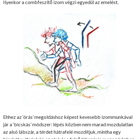
Ilyenkor a combfeszítő izom végzi egyedül az emelést.
Ehhez az ‘órás’ megoldáshoz képest kevesebb izommunkával
jár a ‘bicskás’ módszer: lépés közben nem marad mozdulatlan
az alsó lábszár, a térdet hátrafelé mozdítjuk, mintha egy