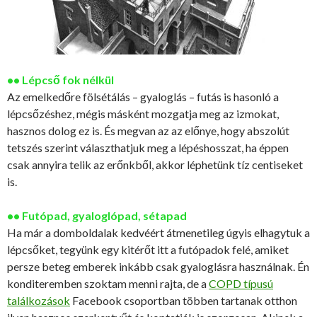
•• Lépcső fok nélkül
Az emelkedőre fölsétálás – gyaloglás – futás is hasonló a
lépcsőzéshez, mégis másként mozgatja meg az izmokat,
hasznos dolog ez is. És megvan az az előnye, hogy abszolút
tetszés szerint választhatjuk meg a lépéshosszat, ha éppen
csak annyira telik az erőnkből, akkor léphetünk tíz centiseket
is.
•• Futópad, gyaloglópad, sétapad
Ha már a domboldalak kedvéért átmenetileg úgyis elhagytuk a
lépcsőket, tegyünk egy kitérőt itt a futópadok felé, amiket
persze beteg emberek inkább csak gyaloglásra használnak. Én
konditeremben szoktam menni rajta, de a
COPD típusú
találkozások
Facebook csoportban többen tartanak otthon