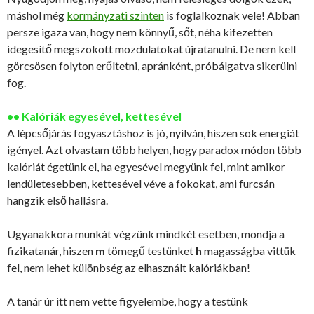
máshol még
kormányzati szinten
is foglalkoznak vele! Abban
persze igaza van, hogy nem könnyű, sőt, néha kifezetten
idegesítő megszokott mozdulatokat újratanulni. De nem kell
görcsösen folyton erőltetni, apránként, próbálgatva sikerülni
fog.
•• Kalóriák egyesével, kettesével
A lépcsőjárás fogyasztáshoz is jó, nyilván, hiszen sok energiát
igényel. Azt olvastam több helyen, hogy paradox módon több
kalóriát égetünk el, ha egyesével megyünk fel, mint amikor
lendületesebben, kettesével véve a fokokat, ami furcsán
hangzik első hallásra.
Ugyanakkora munkát végzünk mindkét esetben, mondja a
fizikatanár, hiszen
m
tömegű testünket
h
magasságba vittük
fel, nem lehet különbség az elhasznált kalóriákban!
A tanár úr itt nem vette figyelembe, hogy a testünk