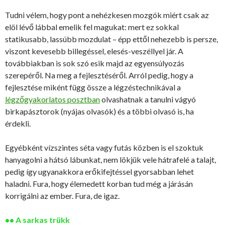
Tudni vélem, hogy pont a nehézkesen mozgók miért csak az
elöl lévő lábbal emelik fel magukat: mert ez sokkal
statikusabb, lassúbb mozdulat – épp ettől nehezebb is persze,
viszont kevesebb billegéssel, elesés-veszéllyel jár. A
továbbiakban is sok szó esik majd az egyensúlyozás
szerepéről. Na meg a fejlesztéséről. Arról pedig, hogy a
fejlesztése miként függ össze a légzéstechnikával a
légzőgyakorlatos posztban
olvashatnak a tanulni vágyó
birkapásztorok (nyájas olvasók) és a többi olvasó is, ha
érdekli.
Egyébként vízszintes séta vagy futás közben is el szoktuk
hanyagolni a hátsó lábunkat, nem lökjük vele hátrafelé a talajt,
pedig így ugyanakkora erőkifejtéssel gyorsabban lehet
haladni. Fura, hogy élemedett korban tud még a járásán
korrigálni az ember. Fura, de igaz.
•• A sarkas trükk