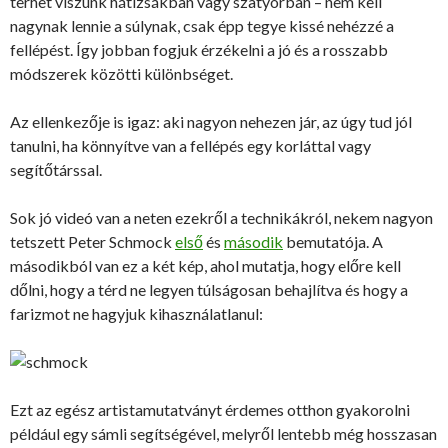
terhet viszünk hátizsákban vagy szatyorban – nem kell
nagynak lennie a súlynak, csak épp tegye kissé nehézzé a
fellépést. Így jobban fogjuk érzékelni a jó és a rosszabb
módszerek közötti különbséget.
Az ellenkezője is igaz: aki nagyon nehezen jár, az úgy tud jól
tanulni, ha könnyítve van a fellépés egy korláttal vagy
segítőtárssal.
Sok jó videó van a neten ezekről a technikákról, nekem nagyon
tetszett Peter Schmock
első
és
második
bemutatója. A
másodikból van ez a két kép, ahol mutatja, hogy előre kell
dőlni, hogy a térd ne legyen túlságosan behajlítva és hogy a
farizmot ne hagyjuk kihasználatlanul:
Ezt az egész artistamutatványt érdemes otthon gyakorolni
például egy sámli segítségével, melyről lentebb még hosszasan