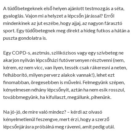
A tüdőbetegeknek első helyen ajánlott testmozgás a séta,
gyaloglás. Vajon mi a helyzet a lépcsőn járással? Erről
mindenkinek az jut eszébe, hogy ajjaj, az nagyon fárasztó
sport. Egy tüdőbetegnek meg direkt a hideg futkos a hátán a
puszta gondolatra is.
Egy COPD-s, asztmás, szilikózisos vagy egy szívbeteg ne
akarjon nyilván lépcsőházi futóversenyen résztvenni (nem,
kérem, ez nem vicc, van ilyen, tessék csak rákeresni a neten,
felháborító, milyen perverz alakok vannak!), lehet ezt
finomabban, öregesebben is művelni. Felmegyünk szépen,
kényelmesen néhány lépcsőnyit, aztán ha nem esik rosszul,
továbbmegyünk, ha kifullaszt, megállunk, pihenünk.
Na jó-jó, de mire való mindez? – kérdi az olvasó
kényelmetlenül feszengve, mert érzi, hogy a szerző
lépcsőnjárásra próbálná meg rávenni, amit pedig utál.