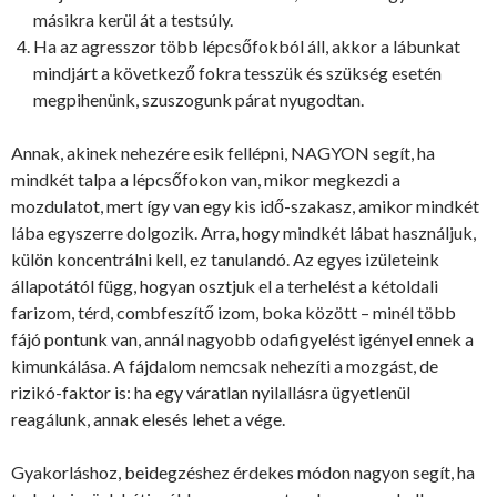
másikra kerül át a testsúly.
Ha az agresszor több lépcsőfokból áll, akkor a lábunkat
mindjárt a következő fokra tesszük és szükség esetén
megpihenünk, szuszogunk párat nyugodtan.
Annak, akinek nehezére esik fellépni, NAGYON segít, ha
mindkét talpa a lépcsőfokon van, mikor megkezdi a
mozdulatot, mert így van egy kis idő-szakasz, amikor mindkét
lába egyszerre dolgozik. Arra, hogy mindkét lábat használjuk,
külön koncentrálni kell, ez tanulandó. Az egyes izületeink
állapotától függ, hogyan osztjuk el a terhelést a kétoldali
farizom, térd, combfeszítő izom, boka között – minél több
fájó pontunk van, annál nagyobb odafigyelést igényel ennek a
kimunkálása. A fájdalom nemcsak nehezíti a mozgást, de
rizikó-faktor is: ha egy váratlan nyilallásra ügyetlenül
reagálunk, annak elesés lehet a vége.
Gyakorláshoz, beidegzéshez érdekes módon nagyon segít, ha