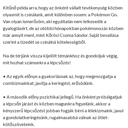
Kitűnő példa arra, hogy az önként vállalt tevékenység közben
olyasmit is csinálunk, amit különben sosem: a Pokémon Go.
Van olyan ismerősöm, aki egyáltalán nem lelkesedik a
gyaloglásért, de az utóbbi hónapokban pokémonozás közben
már annyit ment, mint Kőrösi Csoma Sándor. Saját bevallása
szerint a tizedét se csinálná kötelességből.
Na de térjünk vissza kijelölt témánkhoz és gondoljuk végig,
mit hozhat számunkra a lépcsőzés!
• Az egyik előnye a gyakorlásnak az, hogy megmozgatja a
combizmainkat, javítja a keringést, erősödünk.
• A második előny pszichikai jellegű. Ha önként próbálgatjuk
a lépcsőn járást és közben magunkra figyelünk, akkor a
kényszerű lépcsőzést jobban fogják bírni a lélekizmaink, javul
a gondolatkeringésünk, rugalmasabbá válnak az ötlet-
kötőszöveteink.