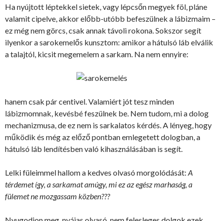
Ha nyújtott léptekkel sietek, vagy lépcsőn megyek föl, pláne
valamit cipelve, akkor előbb-utóbb befeszülnek a lábizmaim –
ez még nem görcs, csak annak távoli rokona. Sokszor segít
ilyenkor a sarokemelős kunsztom: amikor a hátulsó láb elválik
a talajtól, kicsit megemelem a sarkam. Na nem ennyire:
hanem csak pár centivel. Valamiért jót tesz minden
lábizmomnak, kevésbé feszülnek be. Nem tudom, mi a dolog
mechanizmusa, de ez nem is sarkalatos kérdés. A lényeg, hogy
működik és még az előző pontban emlegetett dologban, a
hátulsó láb lendítésben való kihasználásában is segít.
Lelki füleimmel hallom a kedves olvasó morgolódását:
A
térdemet így, a sarkamat amúgy, mi ez az egész marhaság, a
fülemet ne mozgassam közben???
Nyugodjon meg, nyájas olvasó, nem felesleges dolgok ezek,