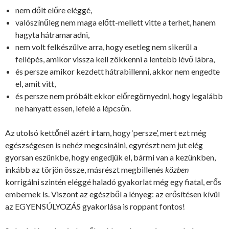
nem dőlt előre eléggé,
valószínűleg nem maga előtt-mellett vitte a terhet, hanem
hagyta hátramaradni,
nem volt felkészülve arra, hogy esetleg nem sikerül a
fellépés, amikor vissza kell zökkenni a lentebb lévő lábra,
és persze amikor kezdett hátrabillenni, akkor nem engedte
el, amit vitt,
és persze nem próbált ekkor előregörnyedni, hogy legalább
ne hanyatt essen, lefelé a lépcsőn.
Az utolsó kettőnél azért írtam, hogy ‘persze’, mert ezt még
egészségesen is nehéz megcsinálni, egyrészt nem jut elég
gyorsan eszünkbe, hogy engedjük el, bármi van a kezünkben,
inkább az törjön össze, másrészt megbillenés
közben
korrigálni szintén eléggé haladó gyakorlat még egy fiatal, erős
embernek is. Viszont az egészből a lényeg: az erősítésen kívül
az EGYENSÚLYOZÁS gyakorlása is roppant fontos!