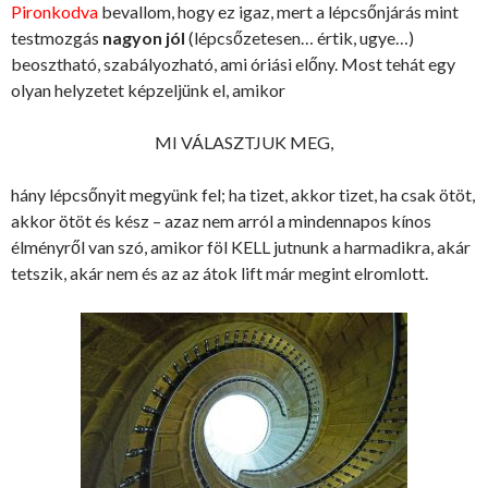
Pironkodva
bevallom, hogy ez igaz, mert a lépcsőnjárás mint
testmozgás
nagyon jól
(lépcsőzetesen… értik, ugye…)
beosztható, szabályozható, ami óriási előny. Most tehát egy
olyan helyzetet képzeljünk el, amikor
MI VÁLASZTJUK MEG,
hány lépcsőnyit megyünk fel; ha tizet, akkor tizet, ha csak ötöt,
akkor ötöt és kész – azaz nem arról a mindennapos kínos
élményről van szó, amikor föl KELL jutnunk a harmadikra, akár
tetszik, akár nem és az az átok lift már megint elromlott.