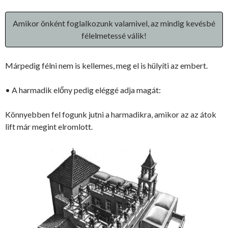
Amikor önként foglalkozunk valamivel, az mindig kevésbé
félelmetessé válik!
Márpedig félni nem is kellemes, meg el is hülyíti az embert.
• A harmadik előny pedig eléggé adja magát:
Könnyebben fel fogunk jutni a harmadikra, amikor az az átok
lift már megint elromlott.