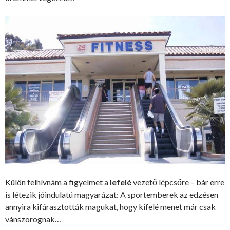
Külön felhívnám a figyelmet a
lefelé
vezető lépcsőre – bár erre
is létezik jóindulatú magyarázat: A sportemberek az edzésen
annyira kifárasztották magukat, hogy kifelé menet már csak
vánszorognak…