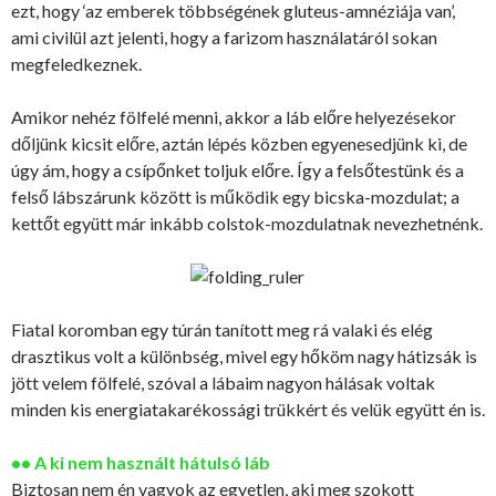
ezt, hogy ‘az emberek többségének gluteus-amnéziája van’,
ami civilül azt jelenti, hogy a farizom használatáról sokan
megfeledkeznek.
Amikor nehéz fölfelé menni, akkor a láb előre helyezésekor
dőljünk kicsit előre, aztán lépés közben egyenesedjünk ki, de
úgy ám, hogy a csípőnket toljuk előre. Így a felsőtestünk és a
felső lábszárunk között is működik egy bicska-mozdulat; a
kettőt együtt már inkább colstok-mozdulatnak nevezhetnénk.
Fiatal koromban egy túrán tanított meg rá valaki és elég
drasztikus volt a különbség, mivel egy hőköm nagy hátizsák is
jött velem fölfelé, szóval a lábaim nagyon hálásak voltak
minden kis energiatakarékossági trükkért és velük együtt én is.
•• A ki nem használt hátulsó láb
Biztosan nem én vagyok az egyetlen, aki meg szokott