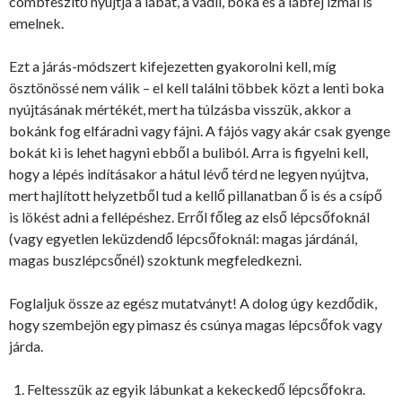
combfeszítő nyújtja a lábat, a vádli, boka és a lábfej izmai is
emelnek.
Ezt a járás-módszert kifejezetten gyakorolni kell, míg
ösztönössé nem válik – el kell találni többek közt a lenti boka
nyújtásának mértékét, mert ha túlzásba visszük, akkor a
bokánk fog elfáradni vagy fájni. A fájós vagy akár csak gyenge
bokát ki is lehet hagyni ebből a buliból. Arra is figyelni kell,
hogy a lépés indításakor a hátul lévő térd ne legyen nyújtva,
mert hajlított helyzetből tud a kellő pillanatban ő is és a csípő
is lökést adni a fellépéshez. Erről főleg az első lépcsőfoknál
(vagy egyetlen leküzdendő lépcsőfoknál: magas járdánál,
magas buszlépcsőnél) szoktunk megfeledkezni.
Foglaljuk össze az egész mutatványt! A dolog úgy kezdődik,
hogy szembejön egy pimasz és csúnya magas lépcsőfok vagy
járda.
Feltesszük az egyik lábunkat a kekeckedő lépcsőfokra.