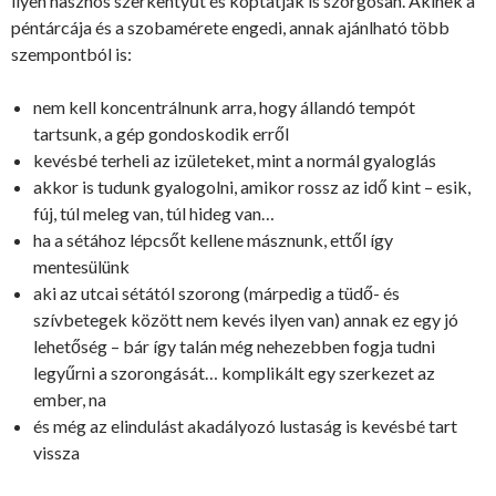
ilyen hasznos szerkentyűt és koptatják is szorgosan. Akinek a
péntárcája és a szobamérete engedi, annak ajánlható több
szempontból is:
nem kell koncentrálnunk arra, hogy állandó tempót
tartsunk, a gép gondoskodik erről
kevésbé terheli az izületeket, mint a normál gyaloglás
akkor is tudunk gyalogolni, amikor rossz az idő kint – esik,
fúj, túl meleg van, túl hideg van…
ha a sétához lépcsőt kellene másznunk, ettől így
mentesülünk
aki az utcai sétától szorong (márpedig a tüdő- és
szívbetegek között nem kevés ilyen van) annak ez egy jó
lehetőség – bár így talán még nehezebben fogja tudni
legyűrni a szorongását… komplikált egy szerkezet az
ember, na
és még az elindulást akadályozó lustaság is kevésbé tart
vissza