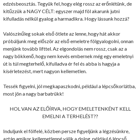
edzésbeosztás. Tegyük fel, hogy elég rossz az erőnlétünk, de
kitűzzük a NAGY CÉLT: egyszer majd föl akarunk jutni
kifulladás nélkül gyalog a harmadikra. Hogy lássunk hozzá?
Valószínűleg sokak első ötlete az lenne, hogy hát akkor
próbáljunk meg először az első emeletre fölgyalogolni, onnan
menjünk tovább lifttel. Az elgondolás nem rossz, csak az a
nagy bökkenő, hogy nem kevés embernek még egy emeletnyi
út is túl megterhelő, kifulladva ér fel és abba is hagyja a
kísérletezést, mert nagyon kellemetlen.
Tessék figyelni, jól megkapaszkodni, például a lépcsőkorlátba,
most jön a nagy barbatrükk!
HOL VAN AZ ELŐÍRVA, HOGY EMELETENKÉNT KELL
EMELNI A TERHELÉST??
Induljunk el fölfelé, közben persze figyeljünk a légzésünkre,
aztán amikor kellemetlenné válik a dolog, például 6 lépcső