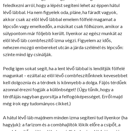
feledkezni arról, hogy a lépést segíteni lehet az éppen hátul
lévő lábbal. Ha nem figyelek oda, pláne, ha fáradt vagyok,
akkor csak az elöl lévő lábbal emelem fölfelé magamat a
lépcsőn vagy emelkedőn, a másikat csak fölhúzom, amikor a
súlypontom már följebb került. Ilyenkor az egész munkát az
elöl lévő láb combfeszítő izma végzi. Figyelem az idős,
nehezen mozgó embereket utcán a járda szélénél és lépcsőn:
szinte mind így csinálják.
Pedig igen sokat segít, ha a lent lévő lábbal is lendítjük fölfelé
magunkat – ezáltal az elöl lévő combfeszítőnknek kevesebbet
kell dolgoznia és a térdnek is könnyebb a dolga. Fájós térdűek
azonnal érezni fogják a különbséget! (Úgy tűnik, hogy a
térdfájás nagyban gyorsítja a felfogóképességet. Erről majd
még írok egy tudományos cikket.)
A hátul lévő láb majdnem minden izma segíteni tud ilyenkor (ha
hagyjuk): a farizom és a combhajlítók lökik előre a csípőt, a