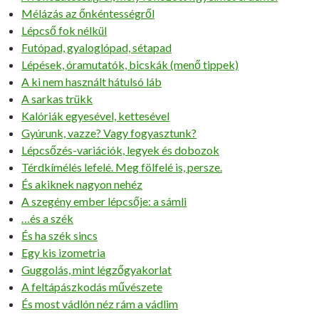
Mélázás az őnkéntességről
Lépcső fok nélkül
Futópad, gyaloglópad, sétapad
Lépések, óramutatók, bicskák (menő tippek)
A ki nem használt hátulsó láb
A sarkas trükk
Kalóriák egyesével, kettesével
Gyúrunk, vazze? Vagy fogyasztunk?
Lépcsőzés-variációk, legyek és dobozok
Térdkímélés lefelé. Meg fölfelé is, persze.
És akiknek nagyon nehéz
A szegény ember lépcsője: a sámli
…és a szék
És ha szék sincs
Egy kis izometria
Guggolás, mint légzőgyakorlat
A feltápászkodás művészete
És most vádlón néz rám a vádlim