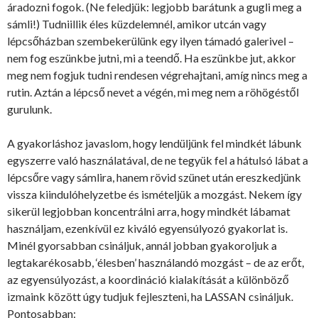
áradozni fogok. (Ne feledjük: legjobb barátunk a gugli meg a
sámli!) Tudniillik éles küzdelemnél, amikor utcán vagy
lépcsőházban szembekerülünk egy ilyen támadó galerivel –
nem fog eszünkbe jutni, mi a teendő. Ha eszünkbe jut, akkor
meg nem fogjuk tudni rendesen végrehajtani, amíg nincs meg a
rutin. Aztán a lépcső nevet a végén, mi meg nem a röhögéstől
gurulunk.
A gyakorláshoz javaslom, hogy lendüljünk fel mindkét lábunk
egyszerre való használatával, de ne tegyük fel a hátulsó lábat a
lépcsőre vagy sámlira, hanem rövid szünet után ereszkedjünk
vissza kiindulóhelyzetbe és ismételjük a mozgást. Nekem így
sikerül legjobban koncentrálni arra, hogy mindkét lábamat
használjam, ezenkívül ez kiváló egyensúlyozó gyakorlat is.
Minél gyorsabban csináljuk, annál jobban gyakoroljuk a
legtakarékosabb, ‘élesben’ használandó mozgást – de az erőt,
az egyensúlyozást, a koordináció kialakítását a különböző
izmaink között úgy tudjuk fejleszteni, ha LASSAN csináljuk.
Pontosabban: