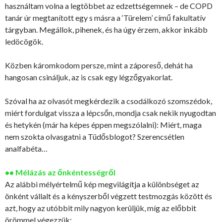
használtam volna a legtöbbet az edzettségemnek – de COPD
tanár úr megtanított egy s másra a ‘Türelem’ című fakultatív
tárgyban. Megállok, pihenek, és ha úgy érzem, akkor inkább
ledöcögök.
Közben káromkodom persze, mint a záporeső, dehát ha
hangosan csináljuk, az is csak egy légzőgyakorlat.
Szóval ha az olvasót megkérdezik a csodálkozó szomszédok,
miért fordulgat vissza a lépcsőn, mondja csak nekik nyugodtan
és hetykén (már ha képes éppen megszólalni): Miért, maga
nem szokta olvasgatni a Tüdősblogot? Szerencsétlen
analfabéta…
•• Mélázás az őnkéntességről
Az alábbi mélyértelmű kép megvilágítja a különbséget az
önként vállalt és a kényszerből végzett testmozgás között és
azt, hogy az utóbbit mily nagyon kerüljük, míg az előbbit
örömmel végezzük: