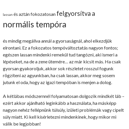
felgyorsítva a
és aztán fokozatosan
lassan
normális tempóra
és mindig megállva annál a gyorsaságnál, ahol elkezdjük
elrontani. Ez a fokozatos tempóváltoztatás nagyon fontos;
egészen lassan mindenki remekül tud tangózni, aki ismeri a
lépéseket, na de a zene ütemére… az már kicsit más. Ha csak
gyorsan gyakoroljuk, akkor sok részletet rosszul fogunk
rögzíteni az agyunkban, ha csak lassan, akkor meg sosem
jutunk el oda, hogy az igazi tempóban is menjen a dolog.
A kétlábas módszernnél folyamatosan dolgozik mindkét láb –
ezért akkor ajánlható leginkább a használata, ha másképp
nagyon nehéz fellépnünk túlsúly, izületi problémák vagy cipelt
súly miatt. Ki kell kísérletezni mindenkinek, hogy mikor mi
válik be legjobban!