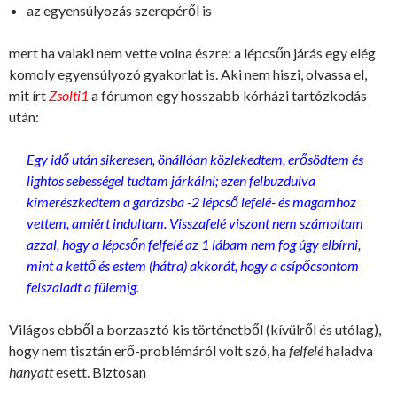
az egyensúlyozás szerepéről is
mert ha valaki nem vette volna észre: a lépcsőn járás egy elég
komoly egyensúlyozó gyakorlat is. Aki nem hiszi, olvassa el,
mit írt
Zsolti1
a fórumon egy hosszabb kórházi tartózkodás
után:
Egy idő után sikeresen, önállóan közlekedtem, erősödtem és
lightos sebességel tudtam járkálni; ezen felbuzdulva
kimerészkedtem a garázsba -2 lépcső lefelé- és magamhoz
vettem, amiért indultam. Visszafelé viszont nem számoltam
azzal, hogy a lépcsőn felfelé az 1 lábam nem fog úgy elbírni,
mint a kettő és estem (hátra) akkorát, hogy a csípőcsontom
felszaladt a fülemig.
Világos ebből a borzasztó kis történetből (kívülről és utólag),
hogy nem tisztán erő-problémáról volt szó, ha
felfelé
haladva
hanyatt
esett. Biztosan