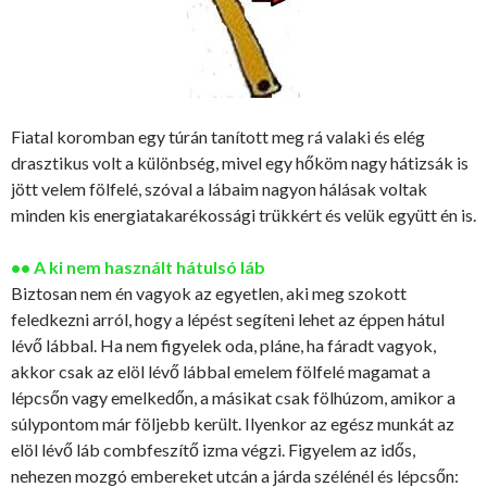
Fiatal koromban egy túrán tanított meg rá valaki és elég
drasztikus volt a különbség, mivel egy hőköm nagy hátizsák is
jött velem fölfelé, szóval a lábaim nagyon hálásak voltak
minden kis energiatakarékossági trükkért és velük együtt én is.
•• A ki nem használt hátulsó láb
Biztosan nem én vagyok az egyetlen, aki meg szokott
feledkezni arról, hogy a lépést segíteni lehet az éppen hátul
lévő lábbal. Ha nem figyelek oda, pláne, ha fáradt vagyok,
akkor csak az elöl lévő lábbal emelem fölfelé magamat a
lépcsőn vagy emelkedőn, a másikat csak fölhúzom, amikor a
súlypontom már följebb került. Ilyenkor az egész munkát az
elöl lévő láb combfeszítő izma végzi. Figyelem az idős,
nehezen mozgó embereket utcán a járda szélénél és lépcsőn: