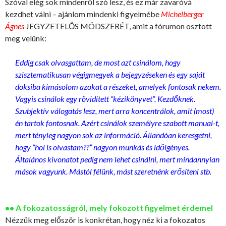
Szóval elég sok mindenről szó lesz, és ez már zavaróvá
kezdhet válni – ajánlom mindenki figyelmébe
Michelberger
Ágnes
JEGYZETELŐS MÓDSZERÉT, amit a fórumon osztott
meg velünk:
Eddig csak olvasgattam, de most azt csinálom, hogy
szisztematikusan végigmegyek a bejegyzéseken és egy saját
doksiba kimásolom azokat a részeket, amelyek fontosak nekem.
Vagyis csinálok egy rövidített “kézikönyvet”. Kezdőknek.
Szubjektív válogatás lesz, mert arra koncentrálok, amit (most)
én tartok fontosnak. Azért csinálok személyre szabott manual-t,
mert tényleg nagyon sok az információ. Állandóan keresgetni,
hogy “hol is olvastam??” nagyon munkás és időigényes.
Általános kivonatot pedig nem lehet csinálni, mert mindannyian
mások vagyunk. Mástól félünk, mást szeretnénk erősíteni stb.
•• A fokozatosságról, mely fokozott figyelmet érdemel
Nézzük meg először is konkrétan, hogy néz ki a fokozatos