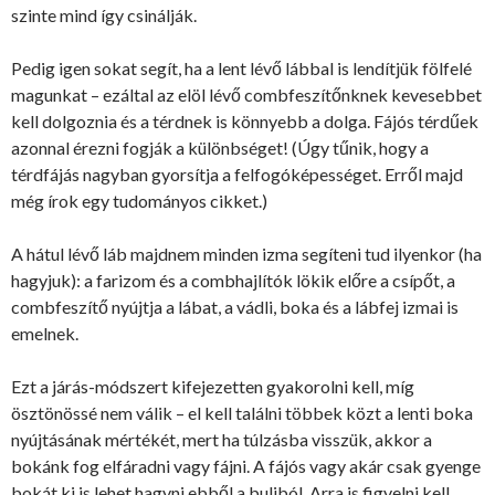
szinte mind így csinálják.
Pedig igen sokat segít, ha a lent lévő lábbal is lendítjük fölfelé
magunkat – ezáltal az elöl lévő combfeszítőnknek kevesebbet
kell dolgoznia és a térdnek is könnyebb a dolga. Fájós térdűek
azonnal érezni fogják a különbséget! (Úgy tűnik, hogy a
térdfájás nagyban gyorsítja a felfogóképességet. Erről majd
még írok egy tudományos cikket.)
A hátul lévő láb majdnem minden izma segíteni tud ilyenkor (ha
hagyjuk): a farizom és a combhajlítók lökik előre a csípőt, a
combfeszítő nyújtja a lábat, a vádli, boka és a lábfej izmai is
emelnek.
Ezt a járás-módszert kifejezetten gyakorolni kell, míg
ösztönössé nem válik – el kell találni többek közt a lenti boka
nyújtásának mértékét, mert ha túlzásba visszük, akkor a
bokánk fog elfáradni vagy fájni. A fájós vagy akár csak gyenge
bokát ki is lehet hagyni ebből a buliból. Arra is figyelni kell,