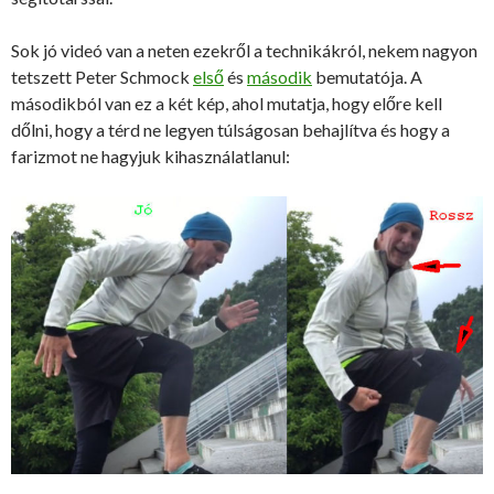
Sok jó videó van a neten ezekről a technikákról, nekem nagyon
tetszett Peter Schmock
első
és
második
bemutatója. A
másodikból van ez a két kép, ahol mutatja, hogy előre kell
dőlni, hogy a térd ne legyen túlságosan behajlítva és hogy a
farizmot ne hagyjuk kihasználatlanul: