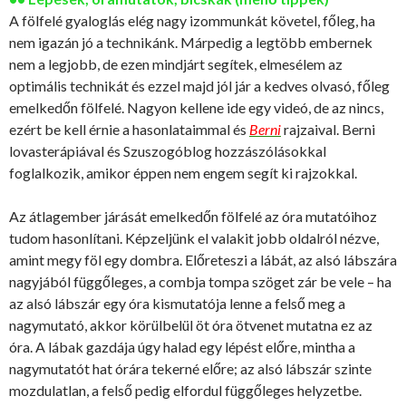
A fölfelé gyaloglás elég nagy izommunkát követel, főleg, ha
nem igazán jó a technikánk. Márpedig a legtöbb embernek
nem a legjobb, de ezen mindjárt segítek, elmesélem az
optimális technikát és ezzel majd jól jár a kedves olvasó, főleg
emelkedőn fölfelé. Nagyon kellene ide egy videó, de az nincs,
ezért be kell érnie a hasonlataimmal és
Berni
rajzaival. Berni
lovasterápiával és Szuszogóblog hozzászólásokkal
foglalkozik, amikor éppen nem engem segít ki rajzokkal.
Az átlagember járását emelkedőn fölfelé az óra mutatóihoz
tudom hasonlítani. Képzeljünk el valakit jobb oldalról nézve,
amint megy föl egy dombra. Előreteszi a lábát, az alsó lábszára
nagyjából függőleges, a combja tompa szöget zár be vele – ha
az alsó lábszár egy óra kismutatója lenne a felső meg a
nagymutató, akkor körülbelül öt óra ötvenet mutatna ez az
óra. A lábak gazdája úgy halad egy lépést előre, mintha a
nagymutatót hat órára tekerné előre; az alsó lábszár szinte
mozdulatlan, a felső pedig elfordul függőleges helyzetbe.