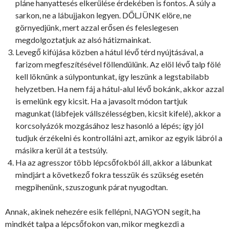
pláne hanyattesés elkerülése érdekében is fontos. A súly a
sarkon, ne a lábujjakon legyen. DŐLJÜNK elöre, ne
görnyedjünk, mert azzal erősen és feleslegesen
megdolgoztatjuk az alsó hátizmainkat.
Levegő kifújása közben a hátul lévő térd nyújtásával, a
farizom megfeszítésével föllendülünk. Az elöl lévő talp fölé
kell löknünk a súlypontunkat, így leszünk a legstabilabb
helyzetben. Ha nem fáj a hátul-alul lévő bokánk, akkor azzal
is emelünk egy kicsit. Ha a javasolt módon tartjuk
magunkat (lábfejek vállszélességben, kicsit kifelé), akkor a
korcsolyázók mozgásához lesz hasonló a lépés; így jól
tudjuk érzékelni és kontrollálni azt, amikor az egyik lábról a
másikra kerül át a testsúly.
Ha az agresszor több lépcsőfokból áll, akkor a lábunkat
mindjárt a következő fokra tesszük és szükség esetén
megpihenünk, szuszogunk párat nyugodtan.
Annak, akinek nehezére esik fellépni, NAGYON segít, ha
mindkét talpa a lépcsőfokon van, mikor megkezdi a