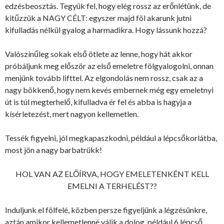
edzésbeosztás. Tegyük fel, hogy elég rossz az erőnlétünk, de
kitűzzük a NAGY CÉLT: egyszer majd föl akarunk jutni
kifulladás nélkül gyalog a harmadikra. Hogy lássunk hozzá?
Valószínűleg sokak első ötlete az lenne, hogy hát akkor
próbáljunk meg először az első emeletre fölgyalogolni, onnan
menjünk tovább lifttel. Az elgondolás nem rossz, csak az a
nagy bökkenő, hogy nem kevés embernek még egy emeletnyi
út is túl megterhelő, kifulladva ér fel és abba is hagyja a
kísérletezést, mert nagyon kellemetlen.
Tessék figyelni, jól megkapaszkodni, például a lépcsőkorlátba,
most jön a nagy barbatrükk!
HOL VAN AZ ELŐÍRVA, HOGY EMELETENKÉNT KELL
EMELNI A TERHELÉST??
Induljunk el fölfelé, közben persze figyeljünk a légzésünkre,
aztán amikor kellemetlenné válik a dolog, például 6 lépcső