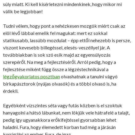
súly miatt. Ki kell kísérletezni mindenkinek, hogy mikor mi
válik be legjobban!
Tudni vélem, hogy pont a nehézkesen mozgók miért csak az
elöl lévő lábbal emelik fel magukat: mert ez sokkal
statikusabb, lassúbb mozdulat – épp ettől nehezebb is persze,
viszont kevesebb billegéssel, elesés-veszéllyel jár. A
továbbiakban is sok szó esik majd az egyensúlyozás
szerepéről. Na meg a fejlesztéséről. Arról pedig, hogy a
fejlesztése miként függ össze a légzéstechnikával a
légzőgyakorlatos posztban
olvashatnak a tanulni vágyó
birkapásztorok (nyájas olvasók) és a többi olvasó is, ha
érdekli.
Egyébként vízszintes séta vagy futás közben is el szoktuk
hanyagolni a hátsó lábunkat, nem lökjük vele hátrafelé a talajt,
pedig így ugyanakkora erőkifejtéssel gyorsabban lehet
haladni. Fura, hogy élemedett korban tud még a járásán
korrigálni az ember. Fura, de igaz.