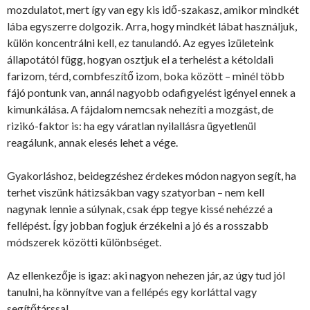
mozdulatot, mert így van egy kis idő-szakasz, amikor mindkét
lába egyszerre dolgozik. Arra, hogy mindkét lábat használjuk,
külön koncentrálni kell, ez tanulandó. Az egyes izületeink
állapotától függ, hogyan osztjuk el a terhelést a kétoldali
farizom, térd, combfeszítő izom, boka között – minél több
fájó pontunk van, annál nagyobb odafigyelést igényel ennek a
kimunkálása. A fájdalom nemcsak nehezíti a mozgást, de
rizikó-faktor is: ha egy váratlan nyilallásra ügyetlenül
reagálunk, annak elesés lehet a vége.
Gyakorláshoz, beidegzéshez érdekes módon nagyon segít, ha
terhet viszünk hátizsákban vagy szatyorban – nem kell
nagynak lennie a súlynak, csak épp tegye kissé nehézzé a
fellépést. Így jobban fogjuk érzékelni a jó és a rosszabb
módszerek közötti különbséget.
Az ellenkezője is igaz: aki nagyon nehezen jár, az úgy tud jól
tanulni, ha könnyítve van a fellépés egy korláttal vagy
segítőtárssal.