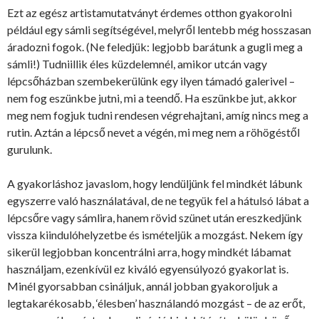
Ezt az egész artistamutatványt érdemes otthon gyakorolni
például egy sámli segítségével, melyről lentebb még hosszasan
áradozni fogok. (Ne feledjük: legjobb barátunk a gugli meg a
sámli!) Tudniillik éles küzdelemnél, amikor utcán vagy
lépcsőházban szembekerülünk egy ilyen támadó galerivel –
nem fog eszünkbe jutni, mi a teendő. Ha eszünkbe jut, akkor
meg nem fogjuk tudni rendesen végrehajtani, amíg nincs meg a
rutin. Aztán a lépcső nevet a végén, mi meg nem a röhögéstől
gurulunk.
A gyakorláshoz javaslom, hogy lendüljünk fel mindkét lábunk
egyszerre való használatával, de ne tegyük fel a hátulsó lábat a
lépcsőre vagy sámlira, hanem rövid szünet után ereszkedjünk
vissza kiindulóhelyzetbe és ismételjük a mozgást. Nekem így
sikerül legjobban koncentrálni arra, hogy mindkét lábamat
használjam, ezenkívül ez kiváló egyensúlyozó gyakorlat is.
Minél gyorsabban csináljuk, annál jobban gyakoroljuk a
legtakarékosabb, ‘élesben’ használandó mozgást – de az erőt,