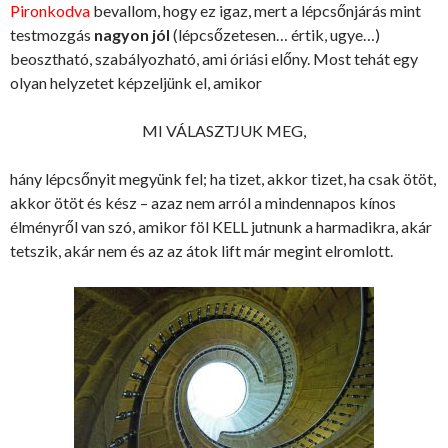
Pironkodva
bevallom, hogy ez igaz, mert a lépcsőnjárás mint
testmozgás
nagyon jól
(lépcsőzetesen… értik, ugye…)
beosztható, szabályozható, ami óriási előny. Most tehát egy
olyan helyzetet képzeljünk el, amikor
MI VÁLASZTJUK MEG,
hány lépcsőnyit megyünk fel; ha tizet, akkor tizet, ha csak ötöt,
akkor ötöt és kész – azaz nem arról a mindennapos kínos
élményről van szó, amikor föl KELL jutnunk a harmadikra, akár
tetszik, akár nem és az az átok lift már megint elromlott.