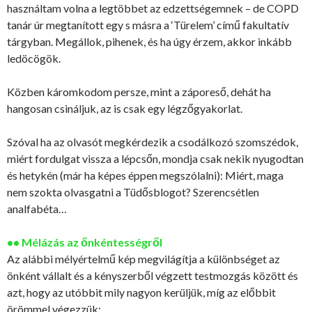
használtam volna a legtöbbet az edzettségemnek – de COPD
tanár úr megtanított egy s másra a ‘Türelem’ című fakultatív
tárgyban. Megállok, pihenek, és ha úgy érzem, akkor inkább
ledöcögök.
Közben káromkodom persze, mint a záporeső, dehát ha
hangosan csináljuk, az is csak egy légzőgyakorlat.
Szóval ha az olvasót megkérdezik a csodálkozó szomszédok,
miért fordulgat vissza a lépcsőn, mondja csak nekik nyugodtan
és hetykén (már ha képes éppen megszólalni): Miért, maga
nem szokta olvasgatni a Tüdősblogot? Szerencsétlen
analfabéta…
•• Mélázás az őnkéntességről
Az alábbi mélyértelmű kép megvilágítja a különbséget az
önként vállalt és a kényszerből végzett testmozgás között és
azt, hogy az utóbbit mily nagyon kerüljük, míg az előbbit
örömmel végezzük: