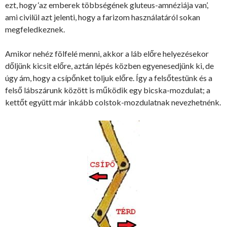
ezt, hogy ‘az emberek többségének gluteus-amnéziája van’,
ami civilül azt jelenti, hogy a farizom használatáról sokan
megfeledkeznek.
Amikor nehéz fölfelé menni, akkor a láb előre helyezésekor
dőljünk kicsit előre, aztán lépés közben egyenesedjünk ki, de
úgy ám, hogy a csípőnket toljuk előre. Így a felsőtestünk és a
felső lábszárunk között is működik egy bicska-mozdulat; a
kettőt együtt már inkább colstok-mozdulatnak nevezhetnénk.