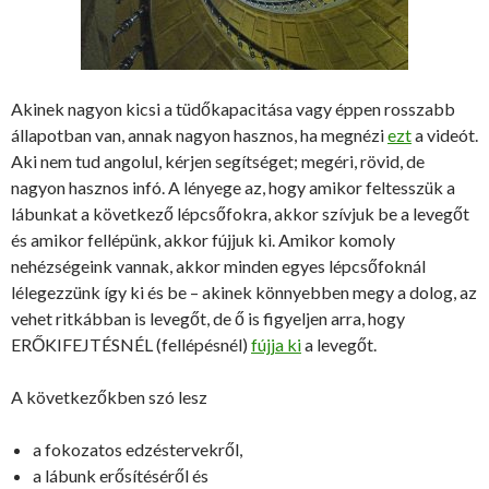
Akinek nagyon kicsi a tüdőkapacitása vagy éppen rosszabb
állapotban van, annak nagyon hasznos, ha megnézi
ezt
a videót.
Aki nem tud angolul, kérjen segítséget; megéri, rövid, de
nagyon hasznos infó. A lényege az, hogy amikor feltesszük a
lábunkat a következő lépcsőfokra, akkor szívjuk be a levegőt
és amikor fellépünk, akkor fújjuk ki. Amikor komoly
nehézségeink vannak, akkor minden egyes lépcsőfoknál
lélegezzünk így ki és be – akinek könnyebben megy a dolog, az
vehet ritkábban is levegőt, de ő is figyeljen arra, hogy
ERŐKIFEJTÉSNÉL (fellépésnél)
fújja ki
a levegőt.
A következőkben szó lesz
a fokozatos edzéstervekről,
a lábunk erősítéséről és