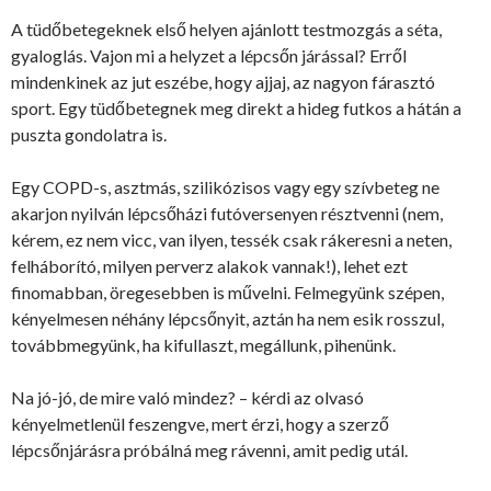
A tüdőbetegeknek első helyen ajánlott testmozgás a séta,
gyaloglás. Vajon mi a helyzet a lépcsőn járással? Erről
mindenkinek az jut eszébe, hogy ajjaj, az nagyon fárasztó
sport. Egy tüdőbetegnek meg direkt a hideg futkos a hátán a
puszta gondolatra is.
Egy COPD-s, asztmás, szilikózisos vagy egy szívbeteg ne
akarjon nyilván lépcsőházi futóversenyen résztvenni (nem,
kérem, ez nem vicc, van ilyen, tessék csak rákeresni a neten,
felháborító, milyen perverz alakok vannak!), lehet ezt
finomabban, öregesebben is művelni. Felmegyünk szépen,
kényelmesen néhány lépcsőnyit, aztán ha nem esik rosszul,
továbbmegyünk, ha kifullaszt, megállunk, pihenünk.
Na jó-jó, de mire való mindez? – kérdi az olvasó
kényelmetlenül feszengve, mert érzi, hogy a szerző
lépcsőnjárásra próbálná meg rávenni, amit pedig utál.