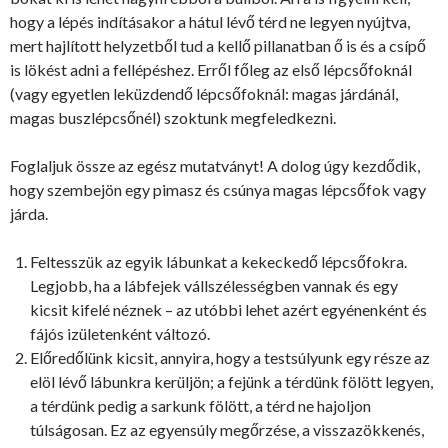
hogy a lépés indításakor a hátul lévő térd ne legyen nyújtva,
mert hajlított helyzetből tud a kellő pillanatban ő is és a csípő
is lökést adni a fellépéshez. Erről főleg az első lépcsőfoknál
(vagy egyetlen leküzdendő lépcsőfoknál: magas járdánál,
magas buszlépcsőnél) szoktunk megfeledkezni.
Foglaljuk össze az egész mutatványt! A dolog úgy kezdődik,
hogy szembejön egy pimasz és csúnya magas lépcsőfok vagy
járda.
Feltesszük az egyik lábunkat a kekeckedő lépcsőfokra.
Legjobb, ha a lábfejek vállszélességben vannak és egy
kicsit kifelé néznek – az utóbbi lehet azért egyénenként és
fájós izületenként változó.
Előredőlünk kicsit, annyira, hogy a testsúlyunk egy része az
elöl lévő lábunkra kerüljön; a fejünk a térdünk fölött legyen,
a térdünk pedig a sarkunk fölött, a térd ne hajoljon
túlságosan. Ez az egyensúly megőrzése, a visszazökkenés,