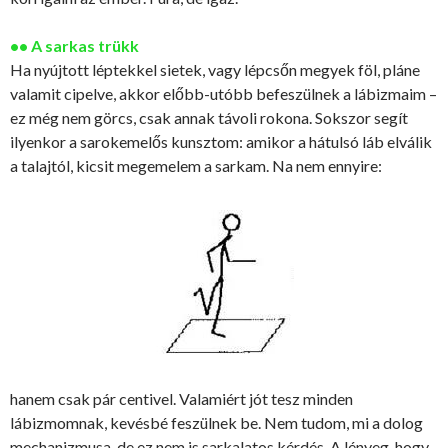
•• A sarkas trükk
Ha nyújtott léptekkel sietek, vagy lépcsőn megyek föl, pláne
valamit cipelve, akkor előbb-utóbb befeszülnek a lábizmaim –
ez még nem görcs, csak annak távoli rokona. Sokszor segít
ilyenkor a sarokemelős kunsztom: amikor a hátulsó láb elválik
a talajtól, kicsit megemelem a sarkam. Na nem ennyire:
hanem csak pár centivel. Valamiért jót tesz minden
lábizmomnak, kevésbé feszülnek be. Nem tudom, mi a dolog
mechanizmusa, de ez nem is sarkalatos kérdés. A lényeg, hogy