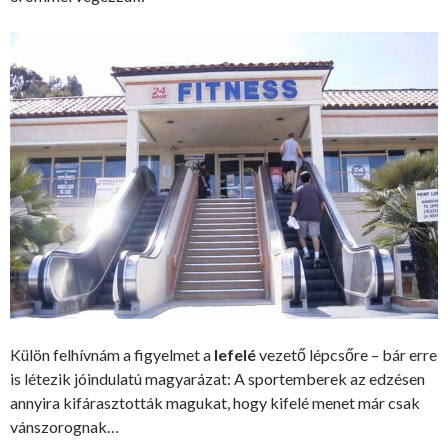
Külön felhívnám a figyelmet a
lefelé
vezető lépcsőre – bár erre
is létezik jóindulatú magyarázat: A sportemberek az edzésen
annyira kifárasztották magukat, hogy kifelé menet már csak
vánszorognak…