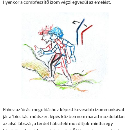
Ilyenkor a combfeszítő izom végzi egyedül az emelést.
Ehhez az ‘órás’ megoldáshoz képest kevesebb izommunkával
jár a ‘bicskás’ módszer: lépés közben nem marad mozdulatlan
az alsó lábszár, a térdet hátrafelé mozdítjuk, mintha egy