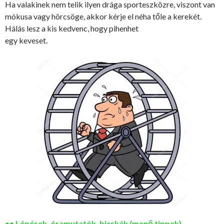
Ha valakinek nem telik ilyen drága sporteszközre, viszont van
mókusa vagy hörcsöge, akkor kérje el néha tőle a kerekét.
Hálás lesz a kis kedvenc, hogy pihenhet
egy keveset.
•• Lépések, óramutatók, bicskák (menő tippek)