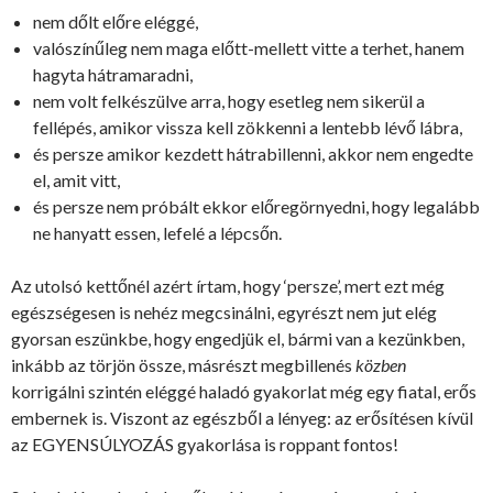
nem dőlt előre eléggé,
valószínűleg nem maga előtt-mellett vitte a terhet, hanem
hagyta hátramaradni,
nem volt felkészülve arra, hogy esetleg nem sikerül a
fellépés, amikor vissza kell zökkenni a lentebb lévő lábra,
és persze amikor kezdett hátrabillenni, akkor nem engedte
el, amit vitt,
és persze nem próbált ekkor előregörnyedni, hogy legalább
ne hanyatt essen, lefelé a lépcsőn.
Az utolsó kettőnél azért írtam, hogy ‘persze’, mert ezt még
egészségesen is nehéz megcsinálni, egyrészt nem jut elég
gyorsan eszünkbe, hogy engedjük el, bármi van a kezünkben,
inkább az törjön össze, másrészt megbillenés
közben
korrigálni szintén eléggé haladó gyakorlat még egy fiatal, erős
embernek is. Viszont az egészből a lényeg: az erősítésen kívül
az EGYENSÚLYOZÁS gyakorlása is roppant fontos!