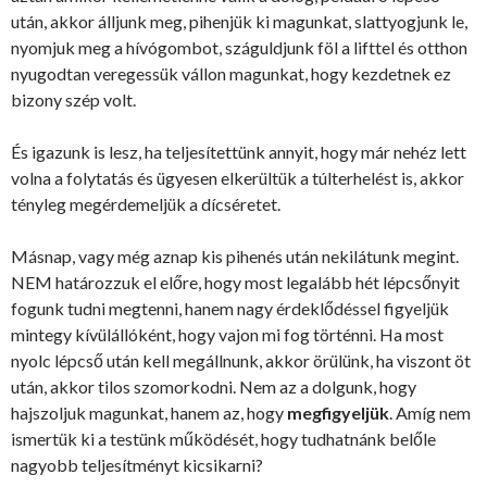
után, akkor álljunk meg, pihenjük ki magunkat, slattyogjunk le,
nyomjuk meg a hívógombot, száguldjunk föl a lifttel és otthon
nyugodtan veregessük vállon magunkat, hogy kezdetnek ez
bizony szép volt.
És igazunk is lesz, ha teljesítettünk annyit, hogy már nehéz lett
volna a folytatás és ügyesen elkerültük a túlterhelést is, akkor
tényleg megérdemeljük a dícséretet.
Másnap, vagy még aznap kis pihenés után nekilátunk megint.
NEM határozzuk el előre, hogy most legalább hét lépcsőnyit
fogunk tudni megtenni, hanem nagy érdeklődéssel figyeljük
mintegy kívülállóként, hogy vajon mi fog történni. Ha most
nyolc lépcső után kell megállnunk, akkor örülünk, ha viszont öt
után, akkor tilos szomorkodni. Nem az a dolgunk, hogy
hajszoljuk magunkat, hanem az, hogy
megfigyeljük
. Amíg nem
ismertük ki a testünk működését, hogy tudhatnánk belőle
nagyobb teljesítményt kicsikarni?