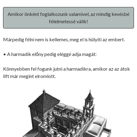
Amikor önként foglalkozunk valamivel, az mindig kevésbé
félelmetessé válik!
Márpedig félni nem is kellemes, meg el is hülyíti az embert.
• A harmadik előny pedig eléggé adja magát:
Könnyebben fel fogunk jutni a harmadikra, amikor az az átok
lift már megint elromlott.