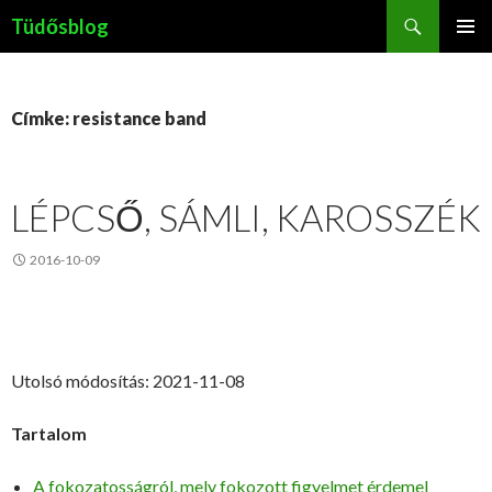
Keresés
Tüdősblog
KILÉPÉS
ELSŐDL
A
MENÜ
TARTALOMBA
Címke: resistance band
LÉPCSŐ, SÁMLI, KAROSSZÉK
2016-10-09
Utolsó módosítás: 2021-11-08
Tartalom
A fokozatosságról, mely fokozott figyelmet érdemel