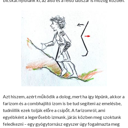
bicskát nyitnánk ki, az alsó és a felső lábszár is mozog közben.
Azt hiszem, azért működik a dolog, mert ha így lépünk, akkor a
farizom és a combhajlító izom is be tud segíteni az emelésbe,
tudniillik ezek tolják előre a csípőt. A farizomról, ami
egyébként a legerősebb izmunk, járás közben meg szoktunk
feledkezni – egy gyógytornász egyszer úgy fogalmazta meg