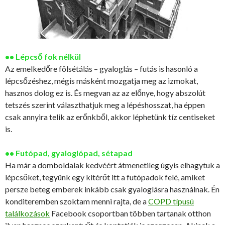
•• Lépcső fok nélkül
Az emelkedőre fölsétálás – gyaloglás – futás is hasonló a
lépcsőzéshez, mégis másként mozgatja meg az izmokat,
hasznos dolog ez is. És megvan az az előnye, hogy abszolút
tetszés szerint választhatjuk meg a lépéshosszat, ha éppen
csak annyira telik az erőnkből, akkor léphetünk tíz centiseket
is.
•• Futópad, gyaloglópad, sétapad
Ha már a domboldalak kedvéért átmenetileg úgyis elhagytuk a
lépcsőket, tegyünk egy kitérőt itt a futópadok felé, amiket
persze beteg emberek inkább csak gyaloglásra használnak. Én
konditeremben szoktam menni rajta, de a
COPD típusú
találkozások
Facebook csoportban többen tartanak otthon