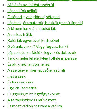
Mélázás az őnkéntességről
Lépcső fok nélkül
Futópad, gyaloglópad, sétapad
Lépések, óramutatók, bicskák (menő tippek)
A ki nem használt hátulsó láb
A sarkas trükk
Kalóriák egyesével, kettesével
Gyúrunk, vazze? Vagy fogyasztunk?
Lépcsőzés-variációk, legyek és dobozok
Térdkímélés lefelé. Meg fölfelé is, persze.
És akiknek nagyon nehéz
A szegény ember lépcsője: a sámli
…és a szék
És ha szék sincs
Egy kis izometria
Guggolás, mint légzőgyakorlat
A feltápászkodás művészete
És most vádlón néz rám a vádlim