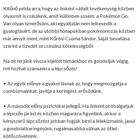
Kitűnő példa arra, hogy az önként vállalt tevékenység közben
olyasmit is csinálunk, amit különben sosem: a Pokémon Go.
Van olyan ismerősöm, aki egyáltalán nem lelkesedik a
gyaloglásért, de az utóbbi hónapokban pokémonozás közben
már annyit ment, mint Kőrösi Csoma Sándor. Saját bevallása
szerint a tizedét se csinálná kötelességből.
Na de térjünk vissza kijelölt témánkhoz és gondoljuk végig,
mit hozhat számunkra a lépcsőzés!
• Az egyik előnye a gyakorlásnak az, hogy megmozgatja a
combizmainkat, javítja a keringést, erősödünk.
• A második előny pszichikai jellegű. Ha önként próbálgatjuk
a lépcsőn járást és közben magunkra figyelünk, akkor a
kényszerű lépcsőzést jobban fogják bírni a lélekizmaink, javul
a gondolatkeringésünk, rugalmasabbá válnak az ötlet-
kötőszöveteink.