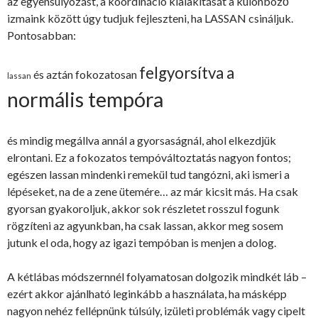
az egyensúlyozást, a koordináció kialakítását a különböző
izmaink között úgy tudjuk fejleszteni, ha LASSAN csináljuk.
Pontosabban:
felgyorsítva a
és aztán fokozatosan
lassan
normális tempóra
és mindig megállva annál a gyorsaságnál, ahol elkezdjük
elrontani. Ez a fokozatos tempóváltoztatás nagyon fontos;
egészen lassan mindenki remekül tud tangózni, aki ismeri a
lépéseket, na de a zene ütemére… az már kicsit más. Ha csak
gyorsan gyakoroljuk, akkor sok részletet rosszul fogunk
rögzíteni az agyunkban, ha csak lassan, akkor meg sosem
jutunk el oda, hogy az igazi tempóban is menjen a dolog.
A kétlábas módszernnél folyamatosan dolgozik mindkét láb –
ezért akkor ajánlható leginkább a használata, ha másképp
nagyon nehéz fellépnünk túlsúly, izületi problémák vagy cipelt