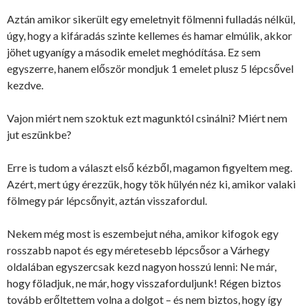
Aztán amikor sikerült egy emeletnyit fölmenni fulladás nélkül,
úgy, hogy a kifáradás szinte kellemes és hamar elmúlik, akkor
jöhet ugyanígy a második emelet meghódítása. Ez sem
egyszerre, hanem először mondjuk 1 emelet plusz 5 lépcsővel
kezdve.
Vajon miért nem szoktuk ezt magunktól csinálni? Miért nem
jut eszünkbe?
Erre is tudom a választ első kézből, magamon figyeltem meg.
Azért, mert úgy érezzük, hogy tök hülyén néz ki, amikor valaki
fölmegy pár lépcsőnyit, aztán visszafordul.
Nekem még most is eszembejut néha, amikor kifogok egy
rosszabb napot és egy méretesebb lépcsősor a Várhegy
oldalában egyszercsak kezd nagyon hosszú lenni: Ne már,
hogy föladjuk, ne már, hogy visszaforduljunk! Régen biztos
tovább erőltettem volna a dolgot – és nem biztos, hogy így