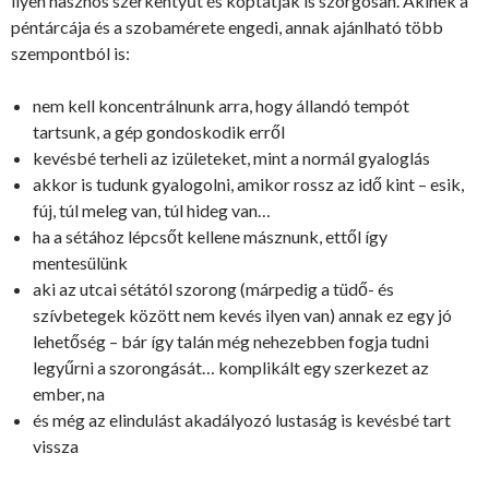
ilyen hasznos szerkentyűt és koptatják is szorgosan. Akinek a
péntárcája és a szobamérete engedi, annak ajánlható több
szempontból is:
nem kell koncentrálnunk arra, hogy állandó tempót
tartsunk, a gép gondoskodik erről
kevésbé terheli az izületeket, mint a normál gyaloglás
akkor is tudunk gyalogolni, amikor rossz az idő kint – esik,
fúj, túl meleg van, túl hideg van…
ha a sétához lépcsőt kellene másznunk, ettől így
mentesülünk
aki az utcai sétától szorong (márpedig a tüdő- és
szívbetegek között nem kevés ilyen van) annak ez egy jó
lehetőség – bár így talán még nehezebben fogja tudni
legyűrni a szorongását… komplikált egy szerkezet az
ember, na
és még az elindulást akadályozó lustaság is kevésbé tart
vissza