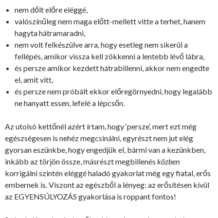
nem dőlt előre eléggé,
valószínűleg nem maga előtt-mellett vitte a terhet, hanem
hagyta hátramaradni,
nem volt felkészülve arra, hogy esetleg nem sikerül a
fellépés, amikor vissza kell zökkenni a lentebb lévő lábra,
és persze amikor kezdett hátrabillenni, akkor nem engedte
el, amit vitt,
és persze nem próbált ekkor előregörnyedni, hogy legalább
ne hanyatt essen, lefelé a lépcsőn.
Az utolsó kettőnél azért írtam, hogy ‘persze’, mert ezt még
egészségesen is nehéz megcsinálni, egyrészt nem jut elég
gyorsan eszünkbe, hogy engedjük el, bármi van a kezünkben,
inkább az törjön össze, másrészt megbillenés
közben
korrigálni szintén eléggé haladó gyakorlat még egy fiatal, erős
embernek is. Viszont az egészből a lényeg: az erősítésen kívül
az EGYENSÚLYOZÁS gyakorlása is roppant fontos!