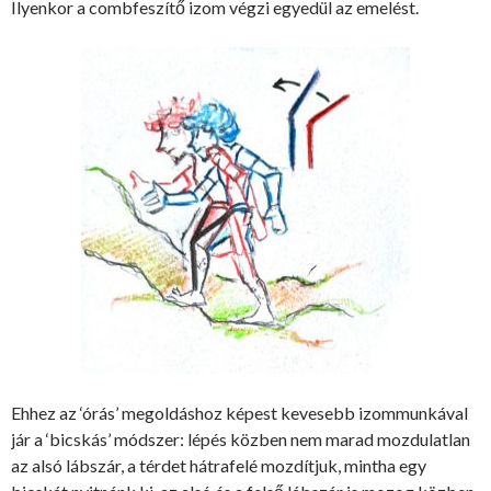
Ilyenkor a combfeszítő izom végzi egyedül az emelést.
Ehhez az ‘órás’ megoldáshoz képest kevesebb izommunkával
jár a ‘bicskás’ módszer: lépés közben nem marad mozdulatlan
az alsó lábszár, a térdet hátrafelé mozdítjuk, mintha egy