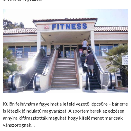
Külön felhívnám a figyelmet a
lefelé
vezető lépcsőre – bár erre
is létezik jóindulatú magyarázat: A sportemberek az edzésen
annyira kifárasztották magukat, hogy kifelé menet már csak
vánszorognak…