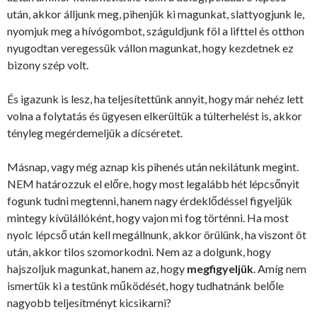
után, akkor álljunk meg, pihenjük ki magunkat, slattyogjunk le,
nyomjuk meg a hívógombot, száguldjunk föl a lifttel és otthon
nyugodtan veregessük vállon magunkat, hogy kezdetnek ez
bizony szép volt.
És igazunk is lesz, ha teljesítettünk annyit, hogy már nehéz lett
volna a folytatás és ügyesen elkerültük a túlterhelést is, akkor
tényleg megérdemeljük a dícséretet.
Másnap, vagy még aznap kis pihenés után nekilátunk megint.
NEM határozzuk el előre, hogy most legalább hét lépcsőnyit
fogunk tudni megtenni, hanem nagy érdeklődéssel figyeljük
mintegy kívülállóként, hogy vajon mi fog történni. Ha most
nyolc lépcső után kell megállnunk, akkor örülünk, ha viszont öt
után, akkor tilos szomorkodni. Nem az a dolgunk, hogy
hajszoljuk magunkat, hanem az, hogy
megfigyeljük
. Amíg nem
ismertük ki a testünk működését, hogy tudhatnánk belőle
nagyobb teljesítményt kicsikarni?