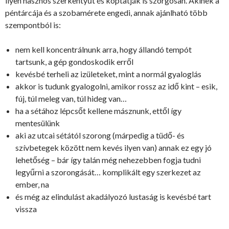
ilyen hasznos szerkentyűt és koptatják is szorgosan. Akinek a
péntárcája és a szobamérete engedi, annak ajánlható több
szempontból is:
nem kell koncentrálnunk arra, hogy állandó tempót
tartsunk, a gép gondoskodik erről
kevésbé terheli az izületeket, mint a normál gyaloglás
akkor is tudunk gyalogolni, amikor rossz az idő kint – esik,
fúj, túl meleg van, túl hideg van…
ha a sétához lépcsőt kellene másznunk, ettől így
mentesülünk
aki az utcai sétától szorong (márpedig a tüdő- és
szívbetegek között nem kevés ilyen van) annak ez egy jó
lehetőség – bár így talán még nehezebben fogja tudni
legyűrni a szorongását… komplikált egy szerkezet az
ember, na
és még az elindulást akadályozó lustaság is kevésbé tart
vissza