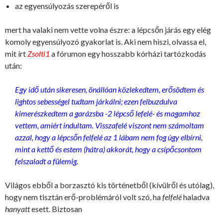
az egyensúlyozás szerepéről is
mert ha valaki nem vette volna észre: a lépcsőn járás egy elég
komoly egyensúlyozó gyakorlat is. Aki nem hiszi, olvassa el,
mit írt
Zsolti1
a fórumon egy hosszabb kórházi tartózkodás
után:
Egy idő után sikeresen, önállóan közlekedtem, erősödtem és
lightos sebességel tudtam járkálni; ezen felbuzdulva
kimerészkedtem a garázsba -2 lépcső lefelé- és magamhoz
vettem, amiért indultam. Visszafelé viszont nem számoltam
azzal, hogy a lépcsőn felfelé az 1 lábam nem fog úgy elbírni,
mint a kettő és estem (hátra) akkorát, hogy a csípőcsontom
felszaladt a fülemig.
Világos ebből a borzasztó kis történetből (kívülről és utólag),
hogy nem tisztán erő-problémáról volt szó, ha
felfelé
haladva
hanyatt
esett. Biztosan