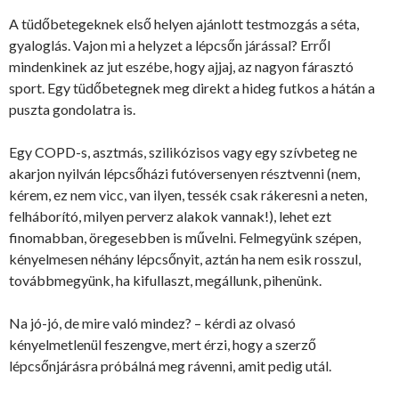
A tüdőbetegeknek első helyen ajánlott testmozgás a séta,
gyaloglás. Vajon mi a helyzet a lépcsőn járással? Erről
mindenkinek az jut eszébe, hogy ajjaj, az nagyon fárasztó
sport. Egy tüdőbetegnek meg direkt a hideg futkos a hátán a
puszta gondolatra is.
Egy COPD-s, asztmás, szilikózisos vagy egy szívbeteg ne
akarjon nyilván lépcsőházi futóversenyen résztvenni (nem,
kérem, ez nem vicc, van ilyen, tessék csak rákeresni a neten,
felháborító, milyen perverz alakok vannak!), lehet ezt
finomabban, öregesebben is művelni. Felmegyünk szépen,
kényelmesen néhány lépcsőnyit, aztán ha nem esik rosszul,
továbbmegyünk, ha kifullaszt, megállunk, pihenünk.
Na jó-jó, de mire való mindez? – kérdi az olvasó
kényelmetlenül feszengve, mert érzi, hogy a szerző
lépcsőnjárásra próbálná meg rávenni, amit pedig utál.