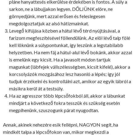
pláne hanyattesés elkerülése érdekében is fontos. A súly a
sarkon, ne a lábujjakon legyen. DŐLJÜNK elöre, ne
görnyedjünk, mert azzal erősen és feleslegesen
megdolgoztatjuk az alsó hátizmainkat.
Levegő kifújása közben a hátul lévő térd nyújtásával, a
farizom megfeszítésével föllendülünk. Az elöl lévő talp fölé
kell löknünk a súlypontunkat, így leszünk a legstabilabb
helyzetben. Ha nem fáj a hátul-alul lévő bokánk, akkor azzal
is emelünk egy kicsit. Ha a javasolt módon tartjuk
magunkat (lábfejek vállszélességben, kicsit kifelé), akkor a
korcsolyázók mozgásához lesz hasonló a lépés; így jól
tudjuk érzékelni és kontrollálni azt, amikor az egyik lábról a
másikra kerül át a testsúly.
Ha az agresszor több lépcsőfokból áll, akkor a lábunkat
mindjárt a következő fokra tesszük és szükség esetén
megpihenünk, szuszogunk párat nyugodtan.
Annak, akinek nehezére esik fellépni, NAGYON segít, ha
mindkét talpa a lépcsőfokon van, mikor megkezdi a