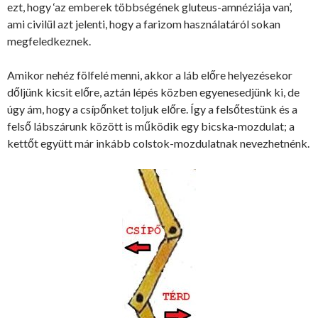
ezt, hogy ‘az emberek többségének gluteus-amnéziája van’,
ami civilül azt jelenti, hogy a farizom használatáról sokan
megfeledkeznek.
Amikor nehéz fölfelé menni, akkor a láb előre helyezésekor
dőljünk kicsit előre, aztán lépés közben egyenesedjünk ki, de
úgy ám, hogy a csípőnket toljuk előre. Így a felsőtestünk és a
felső lábszárunk között is működik egy bicska-mozdulat; a
kettőt együtt már inkább colstok-mozdulatnak nevezhetnénk.