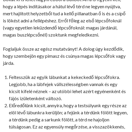
hogy a lépés indításakor a hátul lévő térd ne legyen nyújtva,
mert hajlított helyzetből tud a kellő pillanatban ő is és a csípő
is lökést adni a fellépéshez. Erről főleg az első lépcsőfoknál
(vagy egyetlen leküzdendő lépcsőfoknál: magas járdánál,
magas buszlépcsőnél) szoktunk megfeledkezni.
Foglaljuk össze az egész mutatványt! A dolog úgy kezdődik,
hogy szembejön egy pimasz és csúnya magas lépcsőfok vagy
járda.
Feltesszük az egyik lábunkat a kekeckedő lépcsőfokra.
Legjobb, ha a lábfejek vállszélességben vannak és egy
kicsit kifelé néznek – az utóbbi lehet azért egyénenként és
fájós izületenként változó.
Előredőlünk kicsit, annyira, hogy a testsúlyunk egy része az
elöl lévő lábunkra kerüljön; a fejünk a térdünk fölött legyen,
a térdünk pedig a sarkunk fölött, a térd ne hajoljon
túlságosan. Ez az egyensúly megőrzése, a visszazökkenés,