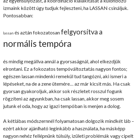
az egyensúlyozást, a koordináció kialakítását a különböző
izmaink között úgy tudjuk fejleszteni, ha LASSAN csináljuk.
Pontosabban:
felgyorsítva a
és aztán fokozatosan
lassan
normális tempóra
és mindig megállva annál a gyorsaságnál, ahol elkezdjük
elrontani. Ez a fokozatos tempóváltoztatás nagyon fontos;
egészen lassan mindenki remekül tud tangózni, aki ismeri a
lépéseket, na de a zene ütemére… az már kicsit más. Ha csak
gyorsan gyakoroljuk, akkor sok részletet rosszul fogunk
rögzíteni az agyunkban, ha csak lassan, akkor meg sosem
jutunk el oda, hogy az igazi tempóban is menjen a dolog.
A kétlábas módszernnél folyamatosan dolgozik mindkét láb –
ezért akkor ajánlható leginkább a használata, ha másképp
nagyon nehéz fellépnünk túlsúly, izületi problémák vagy cipelt