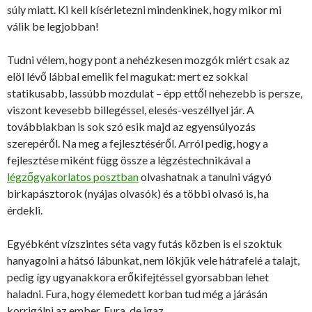
súly miatt. Ki kell kísérletezni mindenkinek, hogy mikor mi
válik be legjobban!
Tudni vélem, hogy pont a nehézkesen mozgók miért csak az
elöl lévő lábbal emelik fel magukat: mert ez sokkal
statikusabb, lassúbb mozdulat – épp ettől nehezebb is persze,
viszont kevesebb billegéssel, elesés-veszéllyel jár. A
továbbiakban is sok szó esik majd az egyensúlyozás
szerepéről. Na meg a fejlesztéséről. Arról pedig, hogy a
fejlesztése miként függ össze a légzéstechnikával a
légzőgyakorlatos posztban
olvashatnak a tanulni vágyó
birkapásztorok (nyájas olvasók) és a többi olvasó is, ha
érdekli.
Egyébként vízszintes séta vagy futás közben is el szoktuk
hanyagolni a hátsó lábunkat, nem lökjük vele hátrafelé a talajt,
pedig így ugyanakkora erőkifejtéssel gyorsabban lehet
haladni. Fura, hogy élemedett korban tud még a járásán
korrigálni az ember. Fura, de igaz.