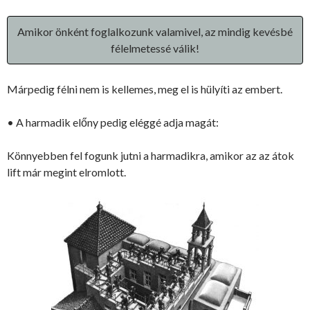
Amikor önként foglalkozunk valamivel, az mindig kevésbé
félelmetessé válik!
Márpedig félni nem is kellemes, meg el is hülyíti az embert.
• A harmadik előny pedig eléggé adja magát:
Könnyebben fel fogunk jutni a harmadikra, amikor az az átok
lift már megint elromlott.