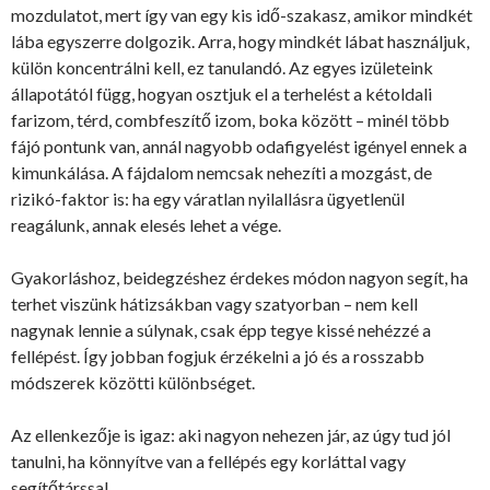
mozdulatot, mert így van egy kis idő-szakasz, amikor mindkét
lába egyszerre dolgozik. Arra, hogy mindkét lábat használjuk,
külön koncentrálni kell, ez tanulandó. Az egyes izületeink
állapotától függ, hogyan osztjuk el a terhelést a kétoldali
farizom, térd, combfeszítő izom, boka között – minél több
fájó pontunk van, annál nagyobb odafigyelést igényel ennek a
kimunkálása. A fájdalom nemcsak nehezíti a mozgást, de
rizikó-faktor is: ha egy váratlan nyilallásra ügyetlenül
reagálunk, annak elesés lehet a vége.
Gyakorláshoz, beidegzéshez érdekes módon nagyon segít, ha
terhet viszünk hátizsákban vagy szatyorban – nem kell
nagynak lennie a súlynak, csak épp tegye kissé nehézzé a
fellépést. Így jobban fogjuk érzékelni a jó és a rosszabb
módszerek közötti különbséget.
Az ellenkezője is igaz: aki nagyon nehezen jár, az úgy tud jól
tanulni, ha könnyítve van a fellépés egy korláttal vagy
segítőtárssal.