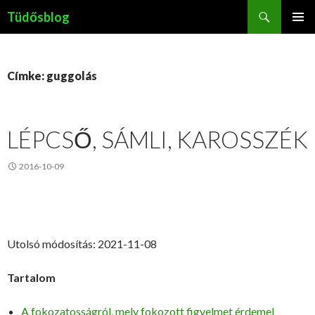
Keresés
Tüdősblog
KILÉPÉS
ELSŐDL
A
MENÜ
TARTALOMBA
Címke: guggolás
LÉPCSŐ, SÁMLI, KAROSSZÉK
2016-10-09
Utolsó módosítás: 2021-11-08
Tartalom
A fokozatosságról, mely fokozott figyelmet érdemel