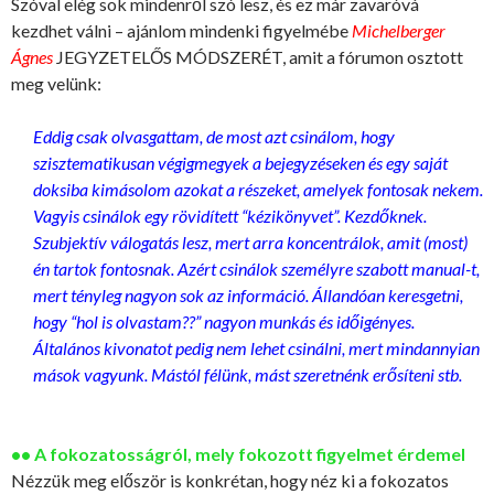
Szóval elég sok mindenről szó lesz, és ez már zavaróvá
kezdhet válni – ajánlom mindenki figyelmébe
Michelberger
Ágnes
JEGYZETELŐS MÓDSZERÉT, amit a fórumon osztott
meg velünk:
Eddig csak olvasgattam, de most azt csinálom, hogy
szisztematikusan végigmegyek a bejegyzéseken és egy saját
doksiba kimásolom azokat a részeket, amelyek fontosak nekem.
Vagyis csinálok egy rövidített “kézikönyvet”. Kezdőknek.
Szubjektív válogatás lesz, mert arra koncentrálok, amit (most)
én tartok fontosnak. Azért csinálok személyre szabott manual-t,
mert tényleg nagyon sok az információ. Állandóan keresgetni,
hogy “hol is olvastam??” nagyon munkás és időigényes.
Általános kivonatot pedig nem lehet csinálni, mert mindannyian
mások vagyunk. Mástól félünk, mást szeretnénk erősíteni stb.
•• A fokozatosságról, mely fokozott figyelmet érdemel
Nézzük meg először is konkrétan, hogy néz ki a fokozatos