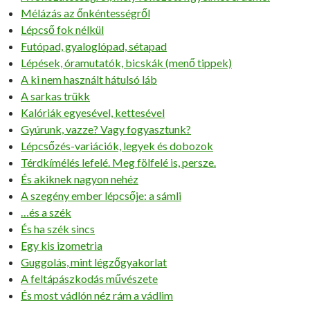
Mélázás az őnkéntességről
Lépcső fok nélkül
Futópad, gyaloglópad, sétapad
Lépések, óramutatók, bicskák (menő tippek)
A ki nem használt hátulsó láb
A sarkas trükk
Kalóriák egyesével, kettesével
Gyúrunk, vazze? Vagy fogyasztunk?
Lépcsőzés-variációk, legyek és dobozok
Térdkímélés lefelé. Meg fölfelé is, persze.
És akiknek nagyon nehéz
A szegény ember lépcsője: a sámli
…és a szék
És ha szék sincs
Egy kis izometria
Guggolás, mint légzőgyakorlat
A feltápászkodás művészete
És most vádlón néz rám a vádlim