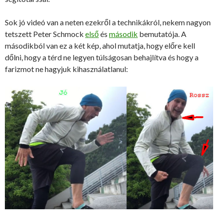
Sok jó videó van a neten ezekről a technikákról, nekem nagyon
tetszett Peter Schmock
első
és
második
bemutatója. A
másodikból van ez a két kép, ahol mutatja, hogy előre kell
dőlni, hogy a térd ne legyen túlságosan behajlítva és hogy a
farizmot ne hagyjuk kihasználatlanul: