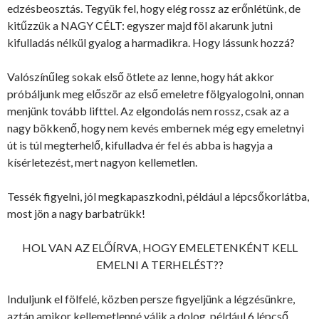
edzésbeosztás. Tegyük fel, hogy elég rossz az erőnlétünk, de
kitűzzük a NAGY CÉLT: egyszer majd föl akarunk jutni
kifulladás nélkül gyalog a harmadikra. Hogy lássunk hozzá?
Valószínűleg sokak első ötlete az lenne, hogy hát akkor
próbáljunk meg először az első emeletre fölgyalogolni, onnan
menjünk tovább lifttel. Az elgondolás nem rossz, csak az a
nagy bökkenő, hogy nem kevés embernek még egy emeletnyi
út is túl megterhelő, kifulladva ér fel és abba is hagyja a
kísérletezést, mert nagyon kellemetlen.
Tessék figyelni, jól megkapaszkodni, például a lépcsőkorlátba,
most jön a nagy barbatrükk!
HOL VAN AZ ELŐÍRVA, HOGY EMELETENKÉNT KELL
EMELNI A TERHELÉST??
Induljunk el fölfelé, közben persze figyeljünk a légzésünkre,
aztán amikor kellemetlenné válik a dolog, például 6 lépcső