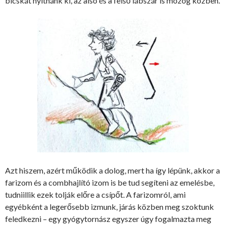
bicskát nyitnánk ki, az alsó és a felső lábszár is mozog közben.
Azt hiszem, azért működik a dolog, mert ha így lépünk, akkor a
farizom és a combhajlító izom is be tud segíteni az emelésbe,
tudniillik ezek tolják előre a csípőt. A farizomról, ami
egyébként a legerősebb izmunk, járás közben meg szoktunk
feledkezni – egy gyógytornász egyszer úgy fogalmazta meg