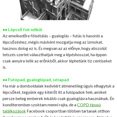
•• Lépcső fok nélkül
Az emelkedőre fölsétálás – gyaloglás – futás is hasonló a
lépcsőzéshez, mégis másként mozgatja meg az izmokat,
hasznos dolog ez is. És megvan az az előnye, hogy abszolút
tetszés szerint választhatjuk meg a lépéshosszat, ha éppen
csak annyira telik az erőnkből, akkor léphetünk tíz centiseket
is.
•• Futópad, gyaloglópad, sétapad
Ha már a domboldalak kedvéért átmenetileg úgyis elhagytuk a
lépcsőket, tegyünk egy kitérőt itt a futópadok felé, amiket
persze beteg emberek inkább csak gyaloglásra használnak. Én
konditeremben szoktam menni rajta, de a
COPD típusú
találkozások
Facebook csoportban többen tartanak otthon