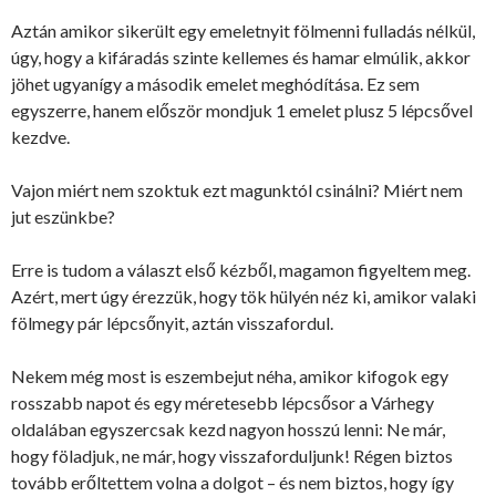
Aztán amikor sikerült egy emeletnyit fölmenni fulladás nélkül,
úgy, hogy a kifáradás szinte kellemes és hamar elmúlik, akkor
jöhet ugyanígy a második emelet meghódítása. Ez sem
egyszerre, hanem először mondjuk 1 emelet plusz 5 lépcsővel
kezdve.
Vajon miért nem szoktuk ezt magunktól csinálni? Miért nem
jut eszünkbe?
Erre is tudom a választ első kézből, magamon figyeltem meg.
Azért, mert úgy érezzük, hogy tök hülyén néz ki, amikor valaki
fölmegy pár lépcsőnyit, aztán visszafordul.
Nekem még most is eszembejut néha, amikor kifogok egy
rosszabb napot és egy méretesebb lépcsősor a Várhegy
oldalában egyszercsak kezd nagyon hosszú lenni: Ne már,
hogy föladjuk, ne már, hogy visszaforduljunk! Régen biztos
tovább erőltettem volna a dolgot – és nem biztos, hogy így