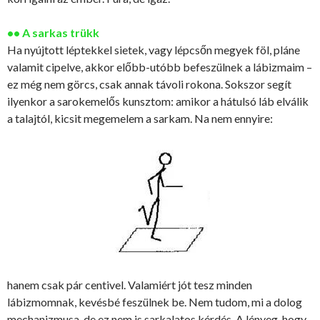
•• A sarkas trükk
Ha nyújtott léptekkel sietek, vagy lépcsőn megyek föl, pláne
valamit cipelve, akkor előbb-utóbb befeszülnek a lábizmaim –
ez még nem görcs, csak annak távoli rokona. Sokszor segít
ilyenkor a sarokemelős kunsztom: amikor a hátulsó láb elválik
a talajtól, kicsit megemelem a sarkam. Na nem ennyire:
hanem csak pár centivel. Valamiért jót tesz minden
lábizmomnak, kevésbé feszülnek be. Nem tudom, mi a dolog
mechanizmusa, de ez nem is sarkalatos kérdés. A lényeg, hogy