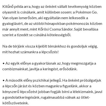
Kitűnő példa arra, hogy az önként vállalt tevékenység közben
olyasmit is csinálunk, amit különben sosem: a Pokémon Go.
Van olyan ismerősöm, aki egyáltalán nem lelkesedik a
gyaloglásért, de az utóbbi hónapokban pokémonozás közben
már annyit ment, mint Kőrösi Csoma Sándor. Saját bevallása
szerint a tizedét se csinálná kötelességből.
Na de térjünk vissza kijelölt témánkhoz és gondoljuk végig,
mit hozhat számunkra a lépcsőzés!
• Az egyik előnye a gyakorlásnak az, hogy megmozgatja a
combizmainkat, javítja a keringést, erősödünk.
• A második előny pszichikai jellegű. Ha önként próbálgatjuk
a lépcsőn járást és közben magunkra figyelünk, akkor a
kényszerű lépcsőzést jobban fogják bírni a lélekizmaink, javul
a gondolatkeringésünk, rugalmasabbá válnak az ötlet-
kötőszöveteink.