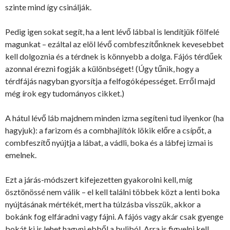
szinte mind így csinálják.
Pedig igen sokat segít, ha a lent lévő lábbal is lendítjük fölfelé
magunkat – ezáltal az elöl lévő combfeszítőnknek kevesebbet
kell dolgoznia és a térdnek is könnyebb a dolga. Fájós térdűek
azonnal érezni fogják a különbséget! (Úgy tűnik, hogy a
térdfájás nagyban gyorsítja a felfogóképességet. Erről majd
még írok egy tudományos cikket.)
A hátul lévő láb majdnem minden izma segíteni tud ilyenkor (ha
hagyjuk): a farizom és a combhajlítók lökik előre a csípőt, a
combfeszítő nyújtja a lábat, a vádli, boka és a lábfej izmai is
emelnek.
Ezt a járás-módszert kifejezetten gyakorolni kell, míg
ösztönössé nem válik – el kell találni többek közt a lenti boka
nyújtásának mértékét, mert ha túlzásba visszük, akkor a
bokánk fog elfáradni vagy fájni. A fájós vagy akár csak gyenge
bokát ki is lehet hagyni ebből a buliból. Arra is figyelni kell,