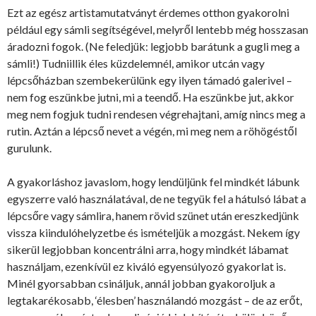
Ezt az egész artistamutatványt érdemes otthon gyakorolni
például egy sámli segítségével, melyről lentebb még hosszasan
áradozni fogok. (Ne feledjük: legjobb barátunk a gugli meg a
sámli!) Tudniillik éles küzdelemnél, amikor utcán vagy
lépcsőházban szembekerülünk egy ilyen támadó galerivel –
nem fog eszünkbe jutni, mi a teendő. Ha eszünkbe jut, akkor
meg nem fogjuk tudni rendesen végrehajtani, amíg nincs meg a
rutin. Aztán a lépcső nevet a végén, mi meg nem a röhögéstől
gurulunk.
A gyakorláshoz javaslom, hogy lendüljünk fel mindkét lábunk
egyszerre való használatával, de ne tegyük fel a hátulsó lábat a
lépcsőre vagy sámlira, hanem rövid szünet után ereszkedjünk
vissza kiindulóhelyzetbe és ismételjük a mozgást. Nekem így
sikerül legjobban koncentrálni arra, hogy mindkét lábamat
használjam, ezenkívül ez kiváló egyensúlyozó gyakorlat is.
Minél gyorsabban csináljuk, annál jobban gyakoroljuk a
legtakarékosabb, ‘élesben’ használandó mozgást – de az erőt,