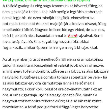
A fölfelé gyaloglás elég nagy izommunkát követel, főleg, ha
nem igazán jó a technikánk. Márpedig a legtöbb embernek
nem a legjobb, de ezen mindjárt segítek, elmesélem az
optimális technikát és ezzel majd jól jár a kedves olvasó, főleg
emelkedőn fölfelé. Nagyon kellene ide egy videó, de az nincs,
ezért be kell érnie a hasonlataimmal és
Berni
rajzaival. Berni
lovasterápiával és Szuszogóblog hozzászólásokkal
foglalkozik, amikor éppen nem engem segít ki rajzokkal.
Az átlagember járását emelkedőn fölfelé az óra mutatóihoz
tudom hasonlítani. Képzeljünk el valakit jobb oldalról nézve,
amint megy föl egy dombra. Előreteszi a lábát, az alsó lábszára
nagyjából függőleges, a combja tompa szöget zár be vele – ha
az alsó lábszár egy óra kismutatója lenne a felső meg a
nagymutató, akkor körülbelül öt óra ötvenet mutatna ez az
óra. A lábak gazdája úgy halad egy lépést előre, mintha a
nagymutatót hat órára tekerné előre; az alsó lábszár szinte
mozdulatlan, a felső pedig elfordul függőleges helyzetbe.