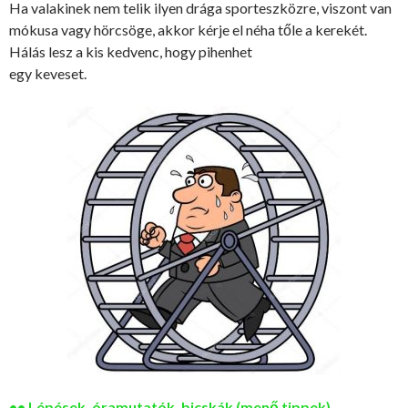
Ha valakinek nem telik ilyen drága sporteszközre, viszont van
mókusa vagy hörcsöge, akkor kérje el néha tőle a kerekét.
Hálás lesz a kis kedvenc, hogy pihenhet
egy keveset.
•• Lépések, óramutatók, bicskák (menő tippek)