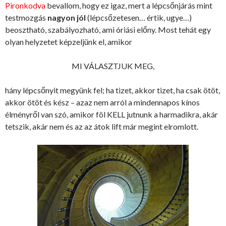
Pironkodva
bevallom, hogy ez igaz, mert a lépcsőnjárás mint
testmozgás
nagyon jól
(lépcsőzetesen… értik, ugye…)
beosztható, szabályozható, ami óriási előny. Most tehát egy
olyan helyzetet képzeljünk el, amikor
MI VÁLASZTJUK MEG,
hány lépcsőnyit megyünk fel; ha tizet, akkor tizet, ha csak ötöt,
akkor ötöt és kész – azaz nem arról a mindennapos kínos
élményről van szó, amikor föl KELL jutnunk a harmadikra, akár
tetszik, akár nem és az az átok lift már megint elromlott.