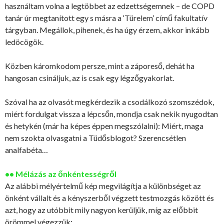
használtam volna a legtöbbet az edzettségemnek – de COPD
tanár úr megtanított egy s másra a ‘Türelem’ című fakultatív
tárgyban. Megállok, pihenek, és ha úgy érzem, akkor inkább
ledöcögök.
Közben káromkodom persze, mint a záporeső, dehát ha
hangosan csináljuk, az is csak egy légzőgyakorlat.
Szóval ha az olvasót megkérdezik a csodálkozó szomszédok,
miért fordulgat vissza a lépcsőn, mondja csak nekik nyugodtan
és hetykén (már ha képes éppen megszólalni): Miért, maga
nem szokta olvasgatni a Tüdősblogot? Szerencsétlen
analfabéta…
•• Mélázás az őnkéntességről
Az alábbi mélyértelmű kép megvilágítja a különbséget az
önként vállalt és a kényszerből végzett testmozgás között és
azt, hogy az utóbbit mily nagyon kerüljük, míg az előbbit
örömmel végezzük: