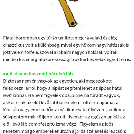
Fiatal koromban egy túrán tanított meg rá valaki és elég
drasztikus volt a különbség, mivel egy hőköm nagy hátizsák is
jött velem fölfelé, szóval a lábaim nagyon hálásak voltak
minden kis energiatakarékossági trükkért és velük együtt én is.
•• A ki nem használt hátulsó láb
Biztosan nem én vagyok az egyetlen, aki meg szokott
feledkezni arról, hogy a lépést segíteni lehet az éppen hátul
lévő lábbal. Ha nem figyelek oda, pláne, ha fáradt vagyok,
akkor csak az elöl lévő lábbal emelem fölfelé magamat a
lépcsőn vagy emelkedőn, a másikat csak fölhúzom, amikor a
súlypontom már följebb került. Ilyenkor az egész munkát az
elöl lévő láb combfeszítő izma végzi. Figyelem az idős,
nehezen mozgó embereket utcán a járda szélénél és lépcsőn: