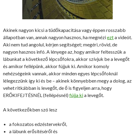
Akinek nagyon kicsi a tüdőkapacitása vagy éppen rosszabb
állapotban van, annak nagyon hasznos, ha megnézi
ezt
a videót.
Aki nem tud angolul, kérjen segítséget; megéri, rövid, de
nagyon hasznos infó. A lényege az, hogy amikor feltesszük a
lábunkat a következő lépcsőfokra, akkor szívjuk be a levegőt
és amikor fellépünk, akkor fújjuk ki. Amikor komoly
nehézségeink vannak, akkor minden egyes lépcsőfoknál
lélegezzünk így ki és be – akinek könnyebben megy a dolog, az
vehet ritkábban is levegőt, de ő is figyeljen arra, hogy
ERŐKIFEJTÉSNÉL (fellépésnél)
fújja ki
a levegőt.
A következőkben szó lesz
a fokozatos edzéstervekről,
a lábunk erősítéséről és