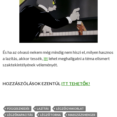
És ha az olvasó nekem még mindig nem hiszi el, milyen hasznos
a lazítás, akkor tessék,
itt
lehet meghallgatni a téma elismert
szaktekintélyének véleményét.
HOZZÁSZÓLÁSOK EZENTÚL
ITT TEHETŐK!
FÜGGESZKEDÉS
LAZÍTÁS
LÉGZŐGYAKORLAT
LÉGZŐKAPACITÁS
LÉGZŐTORNA
MASSZÁZSHENGER