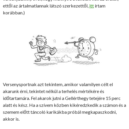
ettől az ártalmatlannak látszó szerkezettől,
itt
írtam
korábban.)
Versenysportnak azt tekintem, amikor valamilyen célt el
akarunk érni, tekintet nélkül a terhelés mértékére és
időtartamára. Fel akarok jutni a Gellérthegy tetejére 15 perc
alatt és kész. Ha a szívem közben kikéredzkedik a számon és a
szemem előtt táncoló karikákba próbál megkapaszkodni,
akkor is.