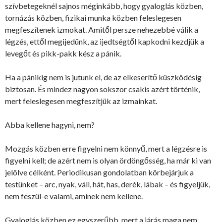
szívbetegeknél sajnos méginkább, hogy gyaloglás közben,
tornázás közben, fizikai munka közben feleslegesen
megfeszítenek izmokat. Amitől persze nehezebbé válik a
légzés, ettől megijedünk, az ijedtségtől kapkodni kezdjük a
levegőt és pikk-pakk kész a pánik.
Ha a pánikig nem is jutunk el, de az elkeserítő küszködésig
biztosan. És mindez nagyon sokszor csakis azért történik,
mert feleslegesen megfeszítjük az izmainkat.
Abba kellene hagyni, nem?
Mozgás közben erre figyelni nem könnyű, mert a légzésre is
figyelni kell; de azért nem is olyan ördöngősség, ha már ki van
jelölve célként. Periodikusan gondolatban körbejárjuk a
testünket – arc, nyak, váll, hát, has, derék, lábak – és figyeljük,
nem feszül-e valami, aminek nem kellene.
Gyaloglás közben ez egyszerűbb, mert a járás maga nem