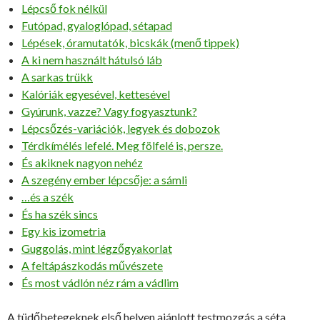
Lépcső fok nélkül
Futópad, gyaloglópad, sétapad
Lépések, óramutatók, bicskák (menő tippek)
A ki nem használt hátulsó láb
A sarkas trükk
Kalóriák egyesével, kettesével
Gyúrunk, vazze? Vagy fogyasztunk?
Lépcsőzés-variációk, legyek és dobozok
Térdkímélés lefelé. Meg fölfelé is, persze.
És akiknek nagyon nehéz
A szegény ember lépcsője: a sámli
…és a szék
És ha szék sincs
Egy kis izometria
Guggolás, mint légzőgyakorlat
A feltápászkodás művészete
És most vádlón néz rám a vádlim
A tüdőbetegeknek első helyen ajánlott testmozgás a séta,