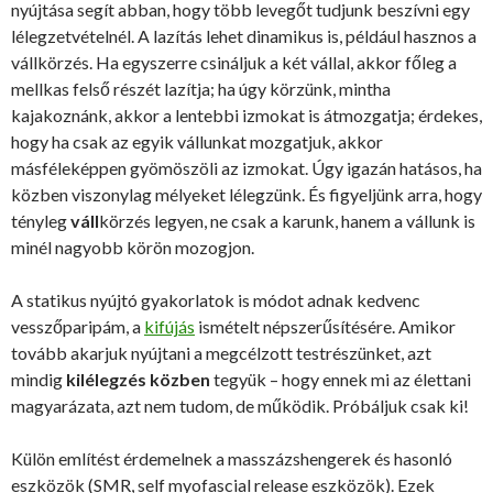
nyújtása segít abban, hogy több levegőt tudjunk beszívni egy
lélegzetvételnél. A lazítás lehet dinamikus is, például hasznos a
vállkörzés. Ha egyszerre csináljuk a két vállal, akkor főleg a
mellkas felső részét lazítja; ha úgy körzünk, mintha
kajakoznánk, akkor a lentebbi izmokat is átmozgatja; érdekes,
hogy ha csak az egyik vállunkat mozgatjuk, akkor
másféleképpen gyömöszöli az izmokat. Úgy igazán hatásos, ha
közben viszonylag mélyeket lélegzünk. És figyeljünk arra, hogy
tényleg
váll
körzés legyen, ne csak a karunk, hanem a vállunk is
minél nagyobb körön mozogjon.
A statikus nyújtó gyakorlatok is módot adnak kedvenc
vesszőparipám, a
kifújás
ismételt népszerűsítésére. Amikor
tovább akarjuk nyújtani a megcélzott testrészünket, azt
mindig
kilélegzés közben
tegyük – hogy ennek mi az élettani
magyarázata, azt nem tudom, de működik. Próbáljuk csak ki!
Külön említést érdemelnek a masszázshengerek és hasonló
eszközök (SMR, self myofascial release eszközök). Ezek