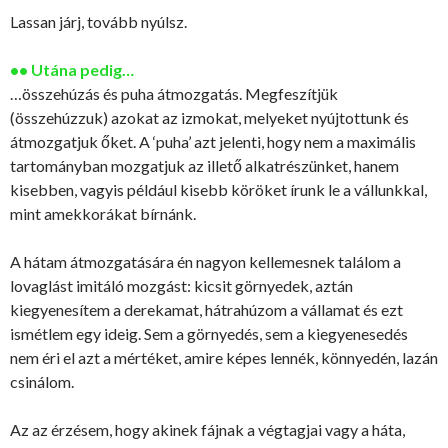
Lassan járj, tovább nyúlsz.
•• Utána pedig…
…összehúzás és puha átmozgatás. Megfeszítjük
(összehúzzuk) azokat az izmokat, melyeket nyújtottunk és
átmozgatjuk őket. A ‘puha’ azt jelenti, hogy nem a maximális
tartományban mozgatjuk az illető alkatrészünket, hanem
kisebben, vagyis például kisebb köröket írunk le a vállunkkal,
mint amekkorákat bírnánk.
A hátam átmozgatására én nagyon kellemesnek találom a
lovaglást imitáló mozgást: kicsit görnyedek, aztán
kiegyenesítem a derekamat, hátrahúzom a vállamat és ezt
ismétlem egy ideig. Sem a görnyedés, sem a kiegyenesedés
nem éri el azt a mértéket, amire képes lennék, könnyedén, lazán
csinálom.
Az az érzésem, hogy akinek fájnak a végtagjai vagy a háta,