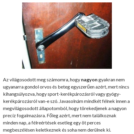
Az világosodott meg számomra, hogy
nagyon
gyakran nem
ugyanarra gondol orvos és beteg egyszerűen azért, mert nincs
kihangsúlyozva, hogy sport-kerékpározásról vagy gyógy-
kerékpározásról van-e szó. Javasolnám mindkét félnek innen a
megvilágosodott állapotomból, hogy törekedjenek a nagyon
precíz fogalmazásra. Főleg azért, mert nem találkoznak
minden nap, a félreértések esetleg egy öt perces
megbeszélésen keletkeznek és soha nem derülnek ki.