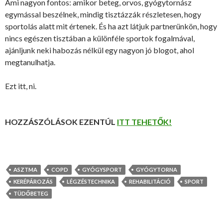
Ami nagyon fontos: amikor beteg, orvos, gyógytornász
egymással beszélnek, mindig tisztázzák részletesen, hogy
sportolás alatt mit értenek. És ha azt látjuk partnerünkön, hogy
nincs egészen tisztában a különféle sportok fogalmával,
ajánljunk neki habozás nélkül egy nagyon jó blogot, ahol
megtanulhatja.
Ezt itt, ni.
HOZZÁSZÓLÁSOK EZENTÚL
ITT TEHETŐK!
ASZTMA
COPD
GYÓGYSPORT
GYÓGYTORNA
KERÉPÁROZÁS
LÉGZÉSTECHNIKA
REHABILITÁCIÓ
SPORT
TÜDŐBETEG