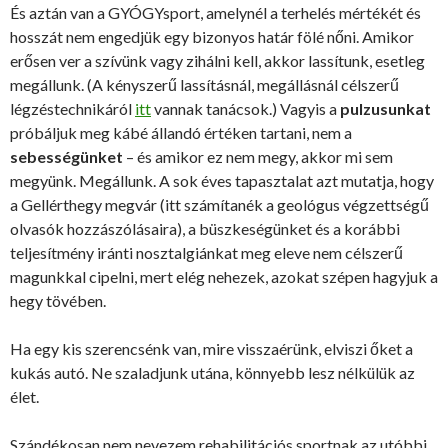
És aztán van a GYÓGYsport, amelynél a terhelés mértékét és
hosszát nem engedjük egy bizonyos határ fölé nőni. Amikor
erősen ver a szívünk vagy zihálni kell, akkor lassítunk, esetleg
megállunk. (A kényszerű lassításnál, megállásnál célszerű
légzéstechnikáról
itt
vannak tanácsok.) Vagyis a
pulzusunkat
próbáljuk meg kábé állandó értéken tartani, nem a
sebességünket
– és amikor ez nem megy, akkor mi sem
megyünk. Megállunk. A sok éves tapasztalat azt mutatja, hogy
a Gellérthegy megvár (itt számítanék a geológus végzettségű
olvasók hozzászólásaira), a büszkeségünket és a korábbi
teljesítmény iránti nosztalgiánkat meg eleve nem célszerű
magunkkal cipelni, mert elég nehezek, azokat szépen hagyjuk a
hegy tövében.
Ha egy kis szerencsénk van, mire visszaérünk, elviszi őket a
kukás autó. Ne szaladjunk utána, könnyebb lesz nélkülük az
élet.
Szándékosan nem nevezem rehabilitációs sportnak az utóbbi