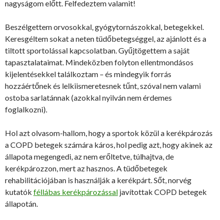
nagyságom előtt. Felfedeztem valamit!
Beszélgettem orvosokkal, gyógytornászokkal, betegekkel.
Keresgéltem sokat a neten tüdőbetegséggel, az ajánlott és a
tiltott sportolással kapcsolatban. Gyűjtögettem a saját
tapasztalataimat. Mindeközben folyton ellentmondásos
kijelentésekkel találkoztam – és mindegyik forrás
hozzáértőnek és lelkiismeretesnek tűnt, szóval nem valami
ostoba sarlatánnak (azokkal nyilván nem érdemes
foglalkozni).
Hol azt olvasom-hallom, hogy a sportok közül a kerékpározás
a COPD betegek számára káros, hol pedig azt, hogy akinek az
állapota megengedi, az nem erőltetve, túlhajtva, de
kerékpározzon, mert az hasznos. A tüdőbetegek
rehabilitációjában is használják a kerékpárt. Sőt, norvég
kutatók
féllábas kerékpározással
javítottak COPD betegek
állapotán.