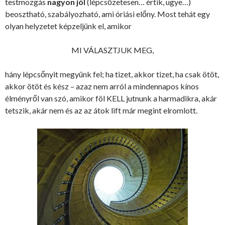
testmozgás
nagyon jól
(lépcsőzetesen… értik, ugye…)
beosztható, szabályozható, ami óriási előny. Most tehát egy
olyan helyzetet képzeljünk el, amikor
MI VÁLASZTJUK MEG,
hány lépcsőnyit megyünk fel; ha tizet, akkor tizet, ha csak ötöt,
akkor ötöt és kész – azaz nem arról a mindennapos kínos
élményről van szó, amikor föl KELL jutnunk a harmadikra, akár
tetszik, akár nem és az az átok lift már megint elromlott.