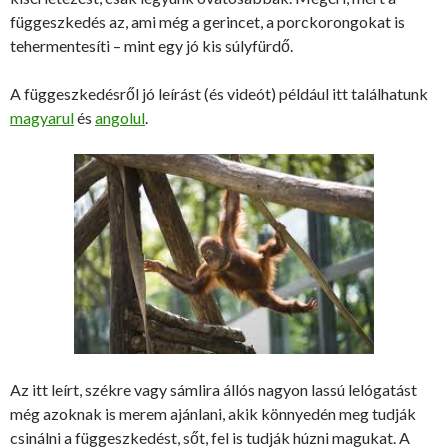
függeszkedés az, ami még a gerincet, a porckorongokat is
tehermentesíti – mint egy jó kis súlyfürdő.
A függeszkedésről jó leírást (és videót) például itt találhatunk
magyarul
és
angolul
.
Az itt leírt, székre vagy sámlira állós nagyon lassú lelógatást
még azoknak is merem ajánlani, akik könnyedén meg tudják
csinálni a függeszkedést, sőt, fel is tudják húzni magukat. A