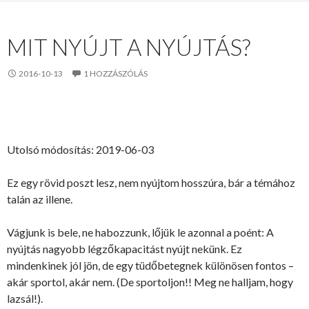
MIT NYÚJT A NYÚJTÁS?
2016-10-13
1 HOZZÁSZÓLÁS
Utolsó módosítás: 2019-06-03
Ez egy rövid poszt lesz, nem nyújtom hosszúra, bár a témához
talán az illene.
Vágjunk is bele, ne habozzunk, lőjük le azonnal a poént: A
nyújtás nagyobb légzőkapacitást nyújt nekünk. Ez
mindenkinek jól jön, de egy tüdőbetegnek különösen fontos –
akár sportol, akár nem. (De sportoljon!! Meg ne halljam, hogy
lazsál!).