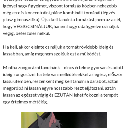
igényel nagy figyelmet, viszont tornázás közben nehezebb
még erre is koncentrálni, pláne kombinált tornánál (légzés
plusz gimnasztika). Újra kell tanulni a tornázást; nem az a cél,
hogy VÉGIGCSINÁLJUK, hanem hogy odafigyelve csináljuk
végig, befeszülés nélkül.
Ha kell, akkor eleinte csináljuk a tornát rövidebb ideig és
lassabban, amíg meg nem szokjuk ezt a működést.
Mintha zongorázni tanulnánk – nincs értelme gyorsan és adott
ideig zongorázni, ha tele van melléütésekkel az egész; először
lassú ütemben, részenként meg kell tanulni a darabot, aztán
megpróbálni lassan egyre hosszabb részt eljátszani, aztán
lassan az egészet végig és EZUTÁN lehet fokozni a tempót
egy értelmes mértékig.