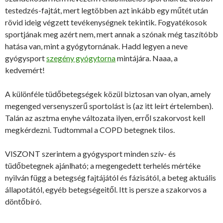
testedzés-fajtát, mert legtöbben azt inkább egy műtét után
rövid ideig végzett tevékenységnek tekintik. Fogyatékosok
sportjának meg azért nem, mert annak a szónak még taszítóbb
hatása van, mint a gyógytornának. Hadd legyen a neve
gyógysport
szegény gyógytorna
mintájára. Naaa, a
kedvemért!
A különféle tüdőbetegségek közül biztosan van olyan, amely
megenged versenyszerű sportolást is (az itt leírt értelemben).
Talán az asztma enyhe változata ilyen, erről szakorvost kell
megkérdezni. Tudtommal a COPD betegnek tilos.
VISZONT szerintem a gyógysport minden szív- és
tüdőbetegnek ajánlható; a megengedett terhelés mértéke
nyilván függ a betegség fajtájától és fázisától, a beteg aktuális
állapotától, egyéb betegségeitől. Itt is persze a szakorvos a
döntőbíró.