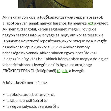
Akinek nagyon kicsi a tüdőkapacitása vagy éppen rosszabb
állapotban van, annak nagyon hasznos, ha megnézi
ezt
a videót.
Aki nem tud angolul, kérjen segítséget; megéri, rövid, de
nagyon hasznos infó. A lényege az, hogy amikor feltesszük a
lábunkat a következő lépcsőfokra, akkor szívjuk be a levegőt
és amikor fellépünk, akkor fújjuk ki. Amikor komoly
nehézségeink vannak, akkor minden egyes lépcsőfoknál
lélegezzünk így ki és be – akinek könnyebben megy a dolog, az
vehet ritkábban is levegőt, de ő is figyeljen arra, hogy
ERŐKIFEJTÉSNÉL (fellépésnél)
fújja ki
a levegőt.
A következőkben szó lesz
a fokozatos edzéstervekről,
a lábunk erősítéséről és
az egyensúlyozás szerepéről is