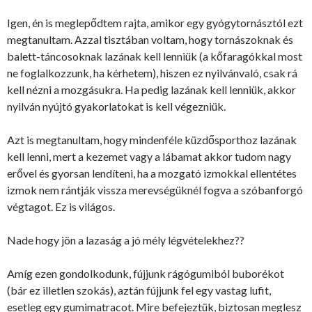
Igen, én is meglepődtem rajta, amikor egy gyógytornásztól ezt
megtanultam. Azzal tisztában voltam, hogy tornászoknak és
balett-táncosoknak lazának kell lenniük (a kőfaragókkal most
ne foglalkozzunk, ha kérhetem), hiszen ez nyilvánvaló, csak rá
kell nézni a mozgásukra. Ha pedig lazának kell lenniük, akkor
nyilván nyújtó gyakorlatokat is kell végezniük.
Azt is megtanultam, hogy mindenféle küzdősporthoz lazának
kell lenni, mert a kezemet vagy a lábamat akkor tudom nagy
erővel és gyorsan lendíteni, ha a mozgató izmokkal ellentétes
izmok nem rántják vissza merevségüknél fogva a szóbanforgó
végtagot. Ez is világos.
Nade hogy jön a lazaság a jó mély légvételekhez??
Amíg ezen gondolkodunk, fújjunk rágógumiból buborékot
(bár ez illetlen szokás), aztán fújjunk fel egy vastag lufit,
esetleg egy gumimatracot. Mire befejeztük, biztosan meglesz