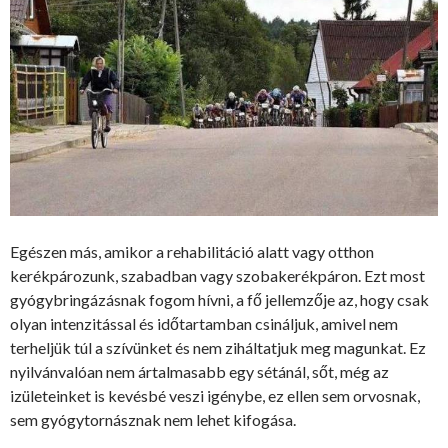
Egészen más, amikor a rehabilitáció alatt vagy otthon
kerékpározunk, szabadban vagy szobakerékpáron. Ezt most
gyógybringázásnak fogom hívni, a fő jellemzője az, hogy csak
olyan intenzitással és időtartamban csináljuk, amivel nem
terheljük túl a szívünket és nem ziháltatjuk meg magunkat. Ez
nyilvánvalóan nem ártalmasabb egy sétánál, sőt, még az
izületeinket is kevésbé veszi igénybe, ez ellen sem orvosnak,
sem gyógytornásznak nem lehet kifogása.