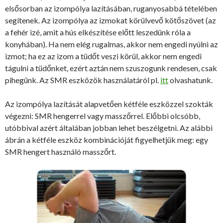
elsősorban az izompólya lazításában, ruganyosabbá tételében
segítenek. Az izompólya az izmokat körülvevő kötőszövet (az
a fehér izé, amit a hús elkészítése előtt leszedünk róla a
konyhában). Ha nem elég rugalmas, akkor nem engedi nyúlni az
izmot; ha ez az izom a tüdőt veszi körül, akkor nem engedi
tágulni a tüdőnket, ezért aztán nem szuszogunk rendesen, csak
pihegünk. Az SMR eszközök használatáról pl.
itt
olvashatunk.
Az izompólya lazítását alapvetően kétféle eszközzel szokták
végezni: SMR hengerrel vagy masszőrrel. Előbbi olcsóbb,
utóbbival azért általában jobban lehet beszélgetni. Az alábbi
ábrán a kétféle eszköz kombinációját figyelhetjük meg: egy
SMR hengert használó masszőrt.