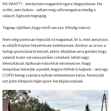
MI VAN??? – kérdeztem magamtól egyre idegesebben. Ne
ordíts, nem tudom – adtam meg vállvonogatva mindig a
választ. Egészen tegnapig.
Tegnap rájöttem, hogy miről van szó. Mindig másról.
Nem elég pontosan fejezzük ki magunkat, itt is, mint annyiszor,
és ebből folyton félreértések keletkeznek. Amikor az orvos a
beteg sportolásáról beszél, akkor általában arra gondol, hogy
valamit kvázi-versenyszerűen csinálunk, tehát nagy
intenzitással, tipikusan másokkal versenyezve. Nagy
tempóban tekerjük a pedált, hegyre fölfelé is hajtunk – ami egy
COPD beteg számára nyilván rettenetesen káros. Nevezzük
ezt jobb kifejezés híján sport-kerékpározásnak.