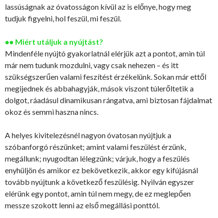
lassúságnak az óvatosságon kívül az is előnye, hogy meg
tudjuk figyelni, hol feszül, mi feszül.
•• Miért utáljuk a nyújtást?
Mindenféle nyújtó gyakorlatnál elérjük azt a pontot, amin túl
már nem tudunk mozdulni, vagy csak nehezen – és itt
szükségszerűen valami feszítést érzékelünk. Sokan már ettől
megijednek és abbahagyják, mások viszont túlerőltetik a
dolgot, ráadásul dinamikusan rángatva, ami biztosan fájdalmat
okoz és semmi haszna nincs.
A helyes kivitelezésnél nagyon óvatosan nyújtjuk a
szóbanforgó részünket; amint valami feszülést érzünk,
megállunk; nyugodtan lélegzünk; várjuk, hogy a feszülés
enyhüljön és amikor ez bekövetkezik, akkor egy kifújásnál
tovább nyújtunk a következő feszülésig. Nyilván egyszer
elérünk egy pontot, amin túl nem megy, de ez meglepően
messze szokott lenni az első megállási ponttól.