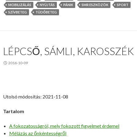
MOBILIZÁLÁS
NYÚJTÁS
PÁNIK
SMR ESZKÖZÖK
SPORT
SZÍVBETEG
TÜDŐBETEG
LÉPCSŐ, SÁMLI, KAROSSZÉK
2016-10-09
Utolsó módosítás: 2021-11-08
Tartalom
A fokozatosságról, mely fokozott figyelmet érdemel
Mélázás az őnkéntességről