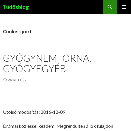
Keresés
Tüdősblog
KILÉPÉS
ELSŐDL
A
MENÜ
TARTALOMBA
Címke: sport
GYÓGYNEMTORNA,
GYÓGYEGYÉB
2016-11-27
Utolsó módosítás: 2016-12-09
Drámai közléssel kezdem: Megrendülten állok tulajdon