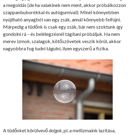
a megoldás (de ha valakinek nem ment, akkor próbálkozzon
szappanbuborékkal és autógumival): Minél könnyebben
nyújtható anyagból van egy zsák, annál könnyebb felfújni.
Márpedig a tüdőnk is csak egy zsák, bár nem szoktunk így
gondolni rá – és belélegzésnél tágítani próbáljuk. Ha nem
merev izmok, szalagok, kötőszövetek veszik körül, akkor
nagyobbra fog tudni tágulni, ilyen egyszerű a fizika.
A tüdőnket körülvevő
dolgok
, pl. a mellizmaink lazítása,