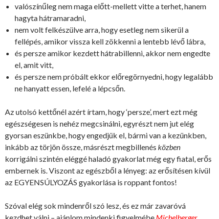
valószínűleg nem maga előtt-mellett vitte a terhet, hanem
hagyta hátramaradni,
nem volt felkészülve arra, hogy esetleg nem sikerül a
fellépés, amikor vissza kell zökkenni a lentebb lévő lábra,
és persze amikor kezdett hátrabillenni, akkor nem engedte
el, amit vitt,
és persze nem próbált ekkor előregörnyedni, hogy legalább
ne hanyatt essen, lefelé a lépcsőn.
Az utolsó kettőnél azért írtam, hogy ‘persze’, mert ezt még
egészségesen is nehéz megcsinálni, egyrészt nem jut elég
gyorsan eszünkbe, hogy engedjük el, bármi van a kezünkben,
inkább az törjön össze, másrészt megbillenés
közben
korrigálni szintén eléggé haladó gyakorlat még egy fiatal, erős
embernek is. Viszont az egészből a lényeg: az erősítésen kívül
az EGYENSÚLYOZÁS gyakorlása is roppant fontos!
Szóval elég sok mindenről szó lesz, és ez már zavaróvá
kezdhet válni – ajánlom mindenki figyelmébe
Michelberger