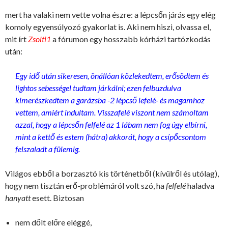
mert ha valaki nem vette volna észre: a lépcsőn járás egy elég
komoly egyensúlyozó gyakorlat is. Aki nem hiszi, olvassa el,
mit írt
Zsolti1
a fórumon egy hosszabb kórházi tartózkodás
után:
Egy idő után sikeresen, önállóan közlekedtem, erősödtem és
lightos sebességel tudtam járkálni; ezen felbuzdulva
kimerészkedtem a garázsba -2 lépcső lefelé- és magamhoz
vettem, amiért indultam. Visszafelé viszont nem számoltam
azzal, hogy a lépcsőn felfelé az 1 lábam nem fog úgy elbírni,
mint a kettő és estem (hátra) akkorát, hogy a csípőcsontom
felszaladt a fülemig.
Világos ebből a borzasztó kis történetből (kívülről és utólag),
hogy nem tisztán erő-problémáról volt szó, ha
felfelé
haladva
hanyatt
esett. Biztosan
nem dőlt előre eléggé,