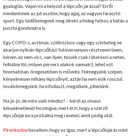
gyaloglás. Vajon mi a helyzet a lépcsőn járással? Erről
mindenkinek az jut eszébe, hogy ajjaj, az nagyon fárasztó
sport. Egy tüdőbetegnek meg direkt a hideg futkos a hátán a
puszta gondolatra is.
Egy COPD-s, asztmás, szilikózisos vagy egy szívbeteg ne
akarjon nyilván lépcsőházi futóversenyen résztvenni (nem,
kérem, ez nem vicc, van ilyen, tessék csak rákeresni a neten,
felháborító, milyen perverz alakok vannak!), lehet ezt
finomabban, öregesebben is művelni. Felmegyünk szépen,
kényelmesen néhány lépcsőnyit, aztán ha nem esik rosszul,
továbbmegyünk, ha kifullaszt, megállunk, pihenünk.
Na jó-jó, de mire való mindez? – kérdi az olvasó
kényelmetlenül feszengve, mert érzi, hogy a szerző
lépcsőnjárásra próbálná meg rávenni, amit pedig utál.
Pironkodva
bevallom, hogy ez igaz, mert a lépcsőnjárás mint