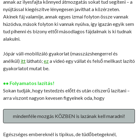
annak az ilyesfajta könnyed átmozgatás sokat tud segíteni – a
nyújtással kiegészítve lényegesen javíthat a közérzeten.
Akinek fáj valamije, annak egyes izmai folyton össze vannak
húzódva, mások folyton ki vannak nyúlva, így igazán egyik sem
tud pihenni és bizony ettől másodlagos fájdalmak is ki tudnak
alakulni.
Jópár váll-mobilizáló gyakorlat (masszázshengerrel és
anélkül)
itt
látható;
ez
a videó egy vállat és felső mellkast lazító
gyakorlatot mutat be.
•• Folyamatos lazítás!
Sokan tudják, hogy testedzés előtt és után célszerű lazítani –
arra viszont nagyon kevesen figyelnek oda, hogy
mindenféle mozgás KÖZBEN is lazának kell maradni!
Egészséges embereknél is tipikus, de tüdőbetegeknél,