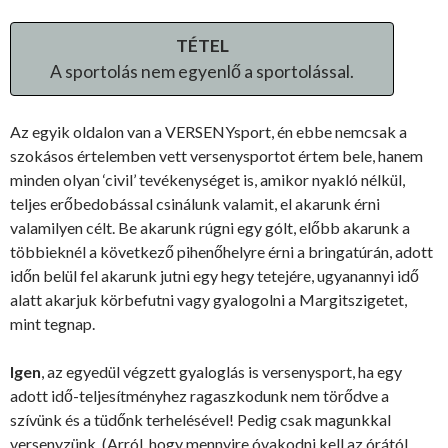
TÉTEL
A sportolás nem egyenlő a sportolással.
Az egyik oldalon van a VERSENYsport, én ebbe nemcsak a
szokásos értelemben vett versenysportot értem bele, hanem
minden olyan ‘civil’ tevékenységet is, amikor nyakló nélkül,
teljes erőbedobással csinálunk valamit, el akarunk érni
valamilyen célt. Be akarunk rúgni egy gólt, előbb akarunk a
többieknél a következő pihenőhelyre érni a bringatúrán, adott
időn belül fel akarunk jutni egy hegy tetejére, ugyanannyi idő
alatt akarjuk körbefutni vagy gyalogolni a Margitszigetet,
mint tegnap.
Igen
, az egyedül végzett gyaloglás is versenysport, ha egy
adott idő-teljesítményhez ragaszkodunk nem törődve a
szívünk és a tüdőnk terhelésével! Pedig csak magunkkal
versenyzünk. (Arról, hogy mennyire óvakodni kell az órától,