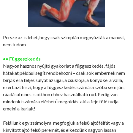
Persze az is lehet, hogy csak szimplán megnyúzták a manust,
nem tudom.
•• Függeszkedés
Nagyon hasznos nyújtó gyakorlat a függeszkedés, fájós
hátakat például segít rendbehozni – csak sok embernek nem
bírják el a teljes súlyát az ujjai, a csuklója, a könyöke, a válla,
ezért azt hiszi, hogy a függeszkedés számára szóba sem jön,
ráadásul nincs is otthon ehhez használható rúd. Pedig van
mindenki számára elérhető megoldás, aki a feje fölé tudja
emelni a karjait!
Felállunk egy zsámolyra, megfogjuk a felső ajtófélfát vagy a
kinyitott ajtó felső peremét, és elkezdünk nagyon lassan