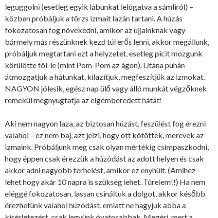
leguggolni (esetleg egyik lábunkat lelógatva a sámliról) –
közben próbáljuk a törzs izmait lazán tartani. A húzás
fokozatosan fog növekedni, amikor az ujjainknak vagy
bármely más részünknek kezd túl erős lenni, akkor megállunk,
próbáljuk megtartani ezt a helyzetet, esetleg picit mozgunk
körülötte föl-le (mint Pom-Pom az ágon). Utána puhán
átmozgatjuk a hátunkat, kilazítjuk, megfeszítjük az izmokat.
NAGYON jólesik, egész nap ülő vagy álló munkát végzőknek
remekül megnyugtatja az elgémberedett hátát!
Aki nem nagyon laza, az biztosan húzást, feszülést fog érezni
valahol – ez nem baj, azt jelzi, hogy ott kötöttek, merevek az
izmaink. Próbáljunk meg csak olyan mértékig csimpaszkodni,
hogy éppen csak érezzük a húzódást az adott helyen és csak
akkor adni nagyobb terhelést, amikor ez enyhült. (Amihez
lehet hogy akár 10 napra is szükség lehet. Türelem!!) Ha nem
eléggé fokozatosan, lassan csináltuk a dolgot, akkor később
érezhetünk valahol húzódást, emiatt ne hagyjuk abba a
kísérletezést, csak legyünk óvatosabbak. Megéri, mert a