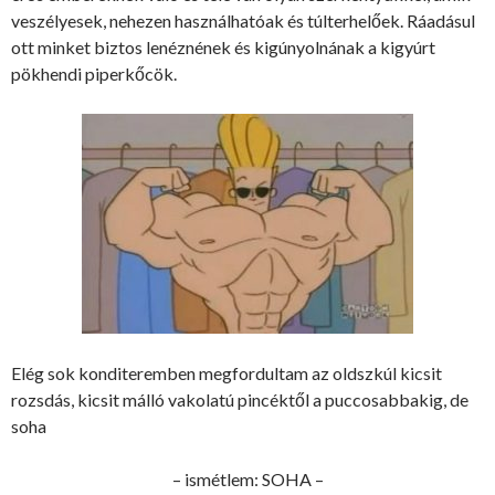
veszélyesek, nehezen használhatóak és túlterhelőek. Ráadásul
ott minket biztos lenéznének és kigúnyolnának a kigyúrt
pökhendi piperkőcök.
Elég sok konditeremben megfordultam az oldszkúl kicsit
rozsdás, kicsit málló vakolatú pincéktől a puccosabbakig, de
soha
– ismétlem: SOHA –