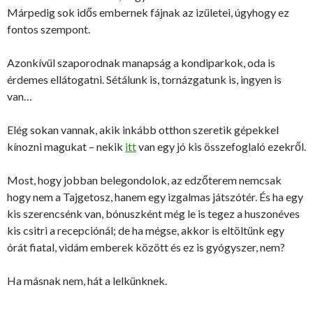
Márpedig sok idős embernek fájnak az izületei, úgyhogy ez
fontos szempont.
Azonkívül szaporodnak manapság a kondiparkok, oda is
érdemes ellátogatni. Sétálunk is, tornázgatunk is, ingyen is
van…
Elég sokan vannak, akik inkább otthon szeretik gépekkel
kínozni magukat – nekik
itt
van egy jó kis összefoglaló ezekről.
Most, hogy jobban belegondolok, az edzőterem nemcsak
hogy nem a Tajgetosz, hanem egy izgalmas játszótér. És ha egy
kis szerencsénk van, bónuszként még le is tegez a huszonéves
kis csitri a recepciónál; de ha mégse, akkor is eltöltünk egy
órát fiatal, vidám emberek között és ez is gyógyszer, nem?
Ha másnak nem, hát a lelkünknek.