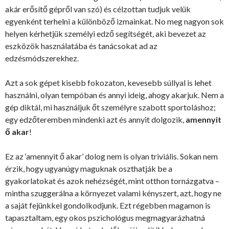
akár erősítő gépről van szó) és célzottan tudjuk velük
egyenként terhelni a különböző izmainkat. No meg nagyon sok
helyen kérhetjük személyi edző segítségét, aki bevezet az
eszközök használatába és tanácsokat ad az
edzésmódszerekhez.
Azt a sok gépet kisebb fokozaton, kevesebb súllyal is lehet
használni, olyan tempóban és annyi ideig, ahogy akarjuk. Nem a
gép diktál, mi használjuk őt személyre szabott sportoláshoz;
egy edzőteremben mindenki azt és annyit dolgozik,
amennyit
ő akar
!
Ez az ‘amennyit ő akar’ dolog nem is olyan triviális. Sokan nem
érzik, hogy ugyanúgy maguknak oszthatják be a
gyakorlatokat és azok nehézségét, mint otthon tornázgatva –
mintha szuggerálna a környezet valami kényszert, azt, hogy ne
a saját fejünkkel gondolkodjunk. Ezt régebben magamon is
tapasztaltam, egy okos pszichológus megmagyarázhatná