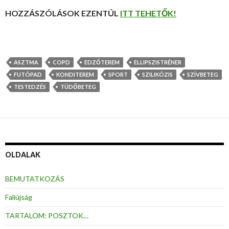
HOZZÁSZÓLÁSOK EZENTÚL
ITT TEHETŐK!
ASZTMA
COPD
EDZŐTEREM
ELLIPSZISTRÉNER
FUTÓPAD
KONDITEREM
SPORT
SZILIKÓZIS
SZÍVBETEG
TESTEDZÉS
TÜDŐBETEG
OLDALAK
BEMUTATKOZÁS
Faliújság
TARTALOM: POSZTOK…