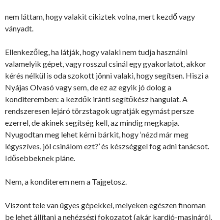
nem láttam, hogy valakit cikiztek volna, mert kezdő vagy
ványadt.
Ellenkezőleg, ha látják, hogy valaki nem tudja használni
valamelyik gépet, vagy rosszul csinál egy gyakorlatot, akkor
kérés nélkül is oda szokott jönni valaki, hogy segítsen. Hiszi a
Nyájas Olvasó vagy sem, de ez az egyik jó dolog a
konditeremben: a kezdők iránti segítőkész hangulat. A
rendszeresen lejáró törzstagok ugratják egymást persze
ezerrel, de akinek segítség kell, az mindig megkapja.
Nyugodtan meg lehet kérni bárkit, hogy ‘nézd már meg
légyszíves, jól csinálom ezt?’ és készséggel fog adni tanácsot.
Idősebbeknek pláne.
Nem, a konditerem nem a Tajgetosz.
Viszont tele van ügyes gépekkel, melyeken egészen finoman
be lehet állítani a nehézségi fokozatot (akár kardió-masináról,