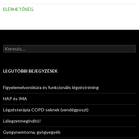
ELÉRHETŐSÉG
Keresés:
LEGUTÓBBI BEJEGYZÉSEK
Figyelemelvonókúra és funkcionális légzéstréning
HAP és IMA
Légzésterápia COPD-seknek (vendégposzt)
Lélegzetmegindító!
Gyógynemtorna, gyógyegyéb