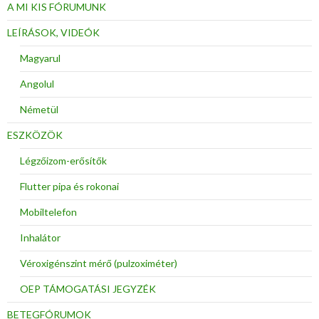
A MI KIS FÓRUMUNK
LEÍRÁSOK, VIDEÓK
Magyarul
Angolul
Németül
ESZKÖZÖK
Légzőizom-erősítők
Flutter pipa és rokonai
Mobiltelefon
Inhalátor
Véroxigénszint mérő (pulzoximéter)
OEP TÁMOGATÁSI JEGYZÉK
BETEGFÓRUMOK