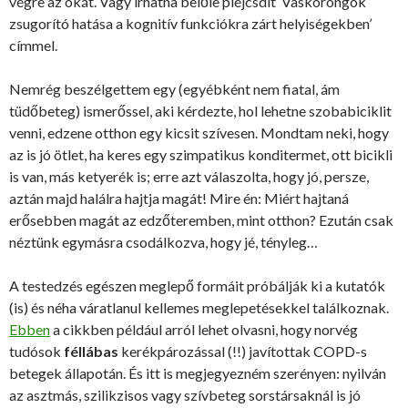
végre az okát. Vagy írhatna belőle píéjcsdít ‘Vaskorongok
zsugorító hatása a kognitív funkciókra zárt helyiségekben’
címmel.
Nemrég beszélgettem egy (egyébként nem fiatal, ám
tüdőbeteg) ismerőssel, aki kérdezte, hol lehetne szobabiciklit
venni, edzene otthon egy kicsit szívesen. Mondtam neki, hogy
az is jó ötlet, ha keres egy szimpatikus konditermet, ott bicikli
is van, más ketyerék is; erre azt válaszolta, hogy jó, persze,
aztán majd halálra hajtja magát! Mire én: Miért hajtaná
erősebben magát az edzőteremben, mint otthon? Ezután csak
néztünk egymásra csodálkozva, hogy jé, tényleg…
A testedzés egészen meglepő formáit próbálják ki a kutatók
(is) és néha váratlanul kellemes meglepetésekkel találkoznak.
Ebben
a cikkben például arról lehet olvasni, hogy norvég
tudósok
féllábas
kerékpározással (!!) javítottak COPD-s
betegek állapotán. És itt is megjegyezném szerényen: nyilván
az asztmás, szilikzisos vagy szívbeteg sorstársaknál is jó