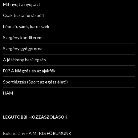
Mit nyújt a nyújtás?
Csak tiszta forrásból?
Lépcső, sámli, karosszék
Szegény konditerem
Szegény gyógytorna
A jótékony hasi légzés
Fúj! A kilégzés és az ajakfék
Sportlégzés (Sport az egész élet!)
HAM
LEGUTÓBBI HOZZÁSZÓLÁSOK
Bolond lány
-
A MI KIS FÓRUMUNK