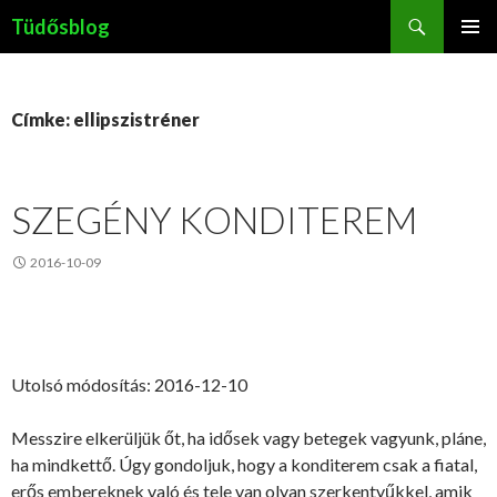
Keresés
Tüdősblog
KILÉPÉS
ELSŐDL
A
MENÜ
TARTALOMBA
Címke: ellipszistréner
SZEGÉNY KONDITEREM
2016-10-09
Utolsó módosítás: 2016-12-10
Messzire elkerüljük őt, ha idősek vagy betegek vagyunk, pláne,
ha mindkettő. Úgy gondoljuk, hogy a konditerem csak a fiatal,
erős embereknek való és tele van olyan szerkentyűkkel, amik