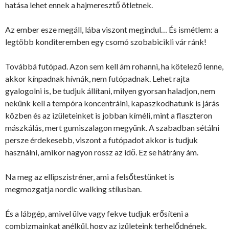
hatása lehet ennek a hajmeresztő ötletnek.
Az ember esze megáll, lába viszont megindul… És ismétlem: a
legtöbb konditeremben egy csomó szobabicikli vár ránk!
Továbbá futópad. Azon sem kell ám rohanni, ha kötelező lenne,
akkor kínpadnak hívnák, nem futópadnak. Lehet rajta
gyalogolni is, be tudjuk állítani, milyen gyorsan haladjon, nem
nekünk kell a tempóra koncentrálni, kapaszkodhatunk is járás
közben és az izületeinket is jobban kíméli, mint a flaszteron
mászkálás, mert gumiszalagon megyünk. A szabadban sétálni
persze érdekesebb, viszont a futópadot akkor is tudjuk
használni, amikor nagyon rossz az idő. Ez se hátrány ám.
Na meg az ellipszistréner, ami a felsőtestünket is
megmozgatja nordic walking stílusban.
És a lábgép, amivel ülve vagy fekve tudjuk erősíteni a
combizmainkat anélkül, hogy az izületeink terhelődnének.