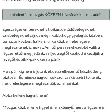
mindenféle mozgás KÖZBEN is lazának kell maradni!
Egészséges embereknél is tipikus, de tüdőbetegeknél,
szívbetegeknél sajnos méginkább, hogy gyaloglás közben,
tornázás közben, fizikai munka közben feleslegesen
megfeszítenek izmokat. Amitől persze nehezebbé válik a
légzés, ettől megijedünk, az ijedtségtől kapkodni kezdjük a
levegőt és pikk-pakk kész a pánik.
Ha a pánikig nem is jutunk el, de az elkeserítő küszködésig
biztosan. És mindez nagyon sokszor csakis azért történik,
mert feleslegesen megfeszítjük az izmainkat.
Abba kellene hagyni, nem?
Mozgás közben erre figyelni nem könnyű, mert a légzésre is