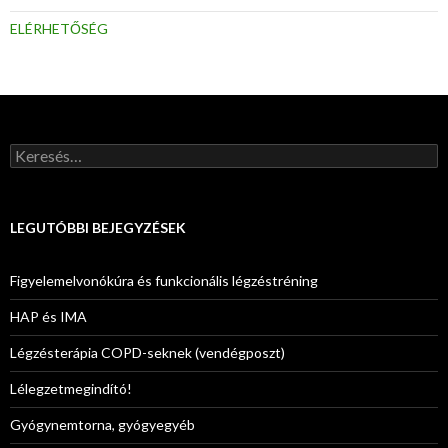
ELÉRHETŐSÉG
Keresés:
LEGUTÓBBI BEJEGYZÉSEK
Figyelemelvonókúra és funkcionális légzéstréning
HAP és IMA
Légzésterápia COPD-seknek (vendégposzt)
Lélegzetmegindító!
Gyógynemtorna, gyógyegyéb