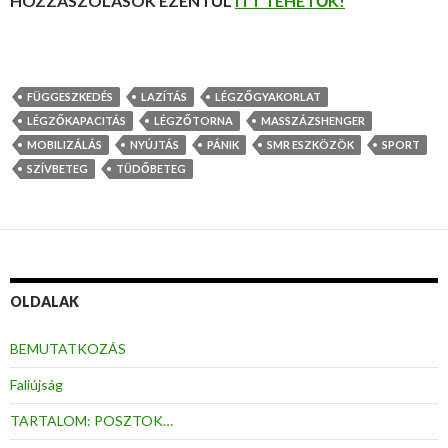
HOZZÁSZÓLÁSOK EZENTÚL
ITT TEHETŐK!
FÜGGESZKEDÉS
LAZÍTÁS
LÉGZŐGYAKORLAT
LÉGZŐKAPACITÁS
LÉGZŐTORNA
MASSZÁZSHENGER
MOBILIZÁLÁS
NYÚJTÁS
PÁNIK
SMR ESZKÖZÖK
SPORT
SZÍVBETEG
TÜDŐBETEG
OLDALAK
BEMUTATKOZÁS
Faliújság
TARTALOM: POSZTOK…