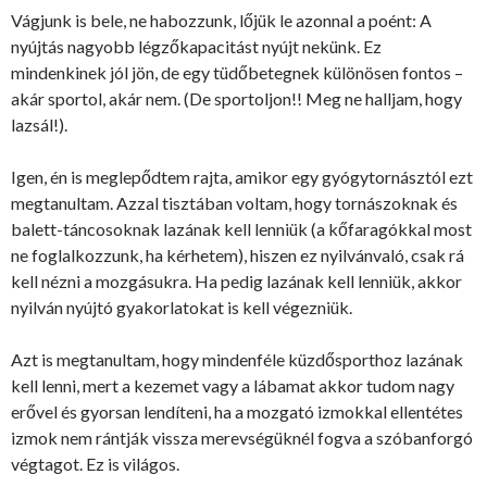
Vágjunk is bele, ne habozzunk, lőjük le azonnal a poént: A
nyújtás nagyobb légzőkapacitást nyújt nekünk. Ez
mindenkinek jól jön, de egy tüdőbetegnek különösen fontos –
akár sportol, akár nem. (De sportoljon!! Meg ne halljam, hogy
lazsál!).
Igen, én is meglepődtem rajta, amikor egy gyógytornásztól ezt
megtanultam. Azzal tisztában voltam, hogy tornászoknak és
balett-táncosoknak lazának kell lenniük (a kőfaragókkal most
ne foglalkozzunk, ha kérhetem), hiszen ez nyilvánvaló, csak rá
kell nézni a mozgásukra. Ha pedig lazának kell lenniük, akkor
nyilván nyújtó gyakorlatokat is kell végezniük.
Azt is megtanultam, hogy mindenféle küzdősporthoz lazának
kell lenni, mert a kezemet vagy a lábamat akkor tudom nagy
erővel és gyorsan lendíteni, ha a mozgató izmokkal ellentétes
izmok nem rántják vissza merevségüknél fogva a szóbanforgó
végtagot. Ez is világos.