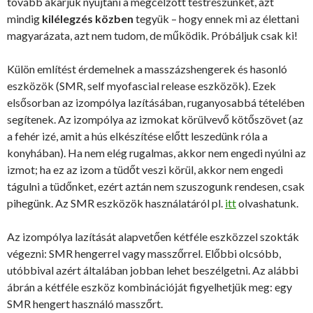
tovább akarjuk nyújtani a megcélzott testrészünket, azt
mindig
kilélegzés közben
tegyük – hogy ennek mi az élettani
magyarázata, azt nem tudom, de működik. Próbáljuk csak ki!
Külön említést érdemelnek a masszázshengerek és hasonló
eszközök (SMR, self myofascial release eszközök). Ezek
elsősorban az izompólya lazításában, ruganyosabbá tételében
segítenek. Az izompólya az izmokat körülvevő kötőszövet (az
a fehér izé, amit a hús elkészítése előtt leszedünk róla a
konyhában). Ha nem elég rugalmas, akkor nem engedi nyúlni az
izmot; ha ez az izom a tüdőt veszi körül, akkor nem engedi
tágulni a tüdőnket, ezért aztán nem szuszogunk rendesen, csak
pihegünk. Az SMR eszközök használatáról pl.
itt
olvashatunk.
Az izompólya lazítását alapvetően kétféle eszközzel szokták
végezni: SMR hengerrel vagy masszőrrel. Előbbi olcsóbb,
utóbbival azért általában jobban lehet beszélgetni. Az alábbi
ábrán a kétféle eszköz kombinációját figyelhetjük meg: egy
SMR hengert használó masszőrt.