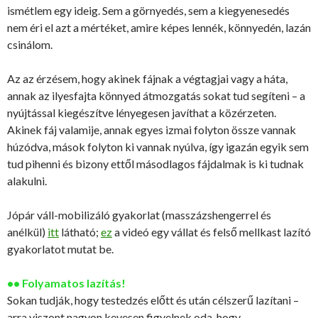
ismétlem egy ideig. Sem a görnyedés, sem a kiegyenesedés
nem éri el azt a mértéket, amire képes lennék, könnyedén, lazán
csinálom.
Az az érzésem, hogy akinek fájnak a végtagjai vagy a háta,
annak az ilyesfajta könnyed átmozgatás sokat tud segíteni – a
nyújtással kiegészítve lényegesen javíthat a közérzeten.
Akinek fáj valamije, annak egyes izmai folyton össze vannak
húzódva, mások folyton ki vannak nyúlva, így igazán egyik sem
tud pihenni és bizony ettől másodlagos fájdalmak is ki tudnak
alakulni.
Jópár váll-mobilizáló gyakorlat (masszázshengerrel és
anélkül)
itt
látható;
ez
a videó egy vállat és felső mellkast lazító
gyakorlatot mutat be.
•• Folyamatos lazítás!
Sokan tudják, hogy testedzés előtt és után célszerű lazítani –
arra viszont nagyon kevesen figyelnek oda, hogy