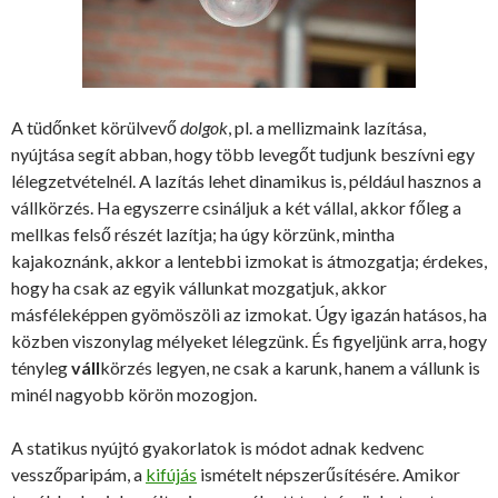
A tüdőnket körülvevő
dolgok
, pl. a mellizmaink lazítása,
nyújtása segít abban, hogy több levegőt tudjunk beszívni egy
lélegzetvételnél. A lazítás lehet dinamikus is, például hasznos a
vállkörzés. Ha egyszerre csináljuk a két vállal, akkor főleg a
mellkas felső részét lazítja; ha úgy körzünk, mintha
kajakoznánk, akkor a lentebbi izmokat is átmozgatja; érdekes,
hogy ha csak az egyik vállunkat mozgatjuk, akkor
másféleképpen gyömöszöli az izmokat. Úgy igazán hatásos, ha
közben viszonylag mélyeket lélegzünk. És figyeljünk arra, hogy
tényleg
váll
körzés legyen, ne csak a karunk, hanem a vállunk is
minél nagyobb körön mozogjon.
A statikus nyújtó gyakorlatok is módot adnak kedvenc
vesszőparipám, a
kifújás
ismételt népszerűsítésére. Amikor