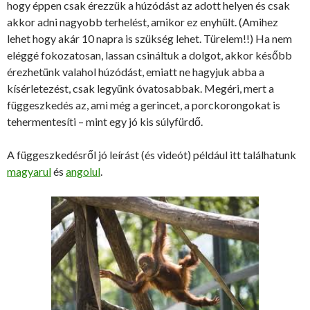
hogy éppen csak érezzük a húzódást az adott helyen és csak
akkor adni nagyobb terhelést, amikor ez enyhült. (Amihez
lehet hogy akár 10 napra is szükség lehet. Türelem!!) Ha nem
eléggé fokozatosan, lassan csináltuk a dolgot, akkor később
érezhetünk valahol húzódást, emiatt ne hagyjuk abba a
kísérletezést, csak legyünk óvatosabbak. Megéri, mert a
függeszkedés az, ami még a gerincet, a porckorongokat is
tehermentesíti – mint egy jó kis súlyfürdő.
A függeszkedésről jó leírást (és videót) például itt találhatunk
magyarul
és
angolul
.