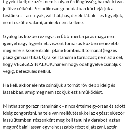
figyelni kell; de azért nem is olyan ördöngősség, ha már ki van
jelölve célként. Periodikusan gondolatban körbejárjuk a
testünket – arc, nyak, váll, hát, has, derék, lábak – és figyeljük,
nem feszül-e valami, aminek nem kellene.
Gyaloglás közben ez egyszerűbb, mert a járás maga nem
igényel nagy figyelmet, viszont tornázás közben nehezebb
még erre is koncentrálni, pláne kombinált tornánál (légzés
plusz gimnasztika). Újra kell tanulni a tornázást; nem az a cél,
hogy VÉGIGCSINÁLJUK, hanem hogy odafigyelve csináljuk
végig, befeszülés nélkül.
Ha kell, akkor eleinte csináljuk a tornát rövidebb ideig és
lassabban, amíg meg nem szokjuk ezt a működést.
Mintha zongorázni tanulnánk – nincs értelme gyorsan és adott
ideig zongorázni, ha tele van melléütésekkel az egész; először
lassú ütemben, részenként meg kell tanulni a darabot, aztán
megpróbálni lassan egyre hosszabb részt eljátszani, aztán