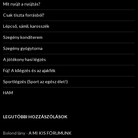
Mit nyújt a nyújtás?
Csak tiszta forrásból?
Lépcső, sámli, karosszék
Szegény konditerem
Szegény gyógytorna
A jótékony hasi légzés
Fúj! A kilégzés és az ajakfék
Sportlégzés (Sport az egész élet!)
HAM
LEGUTÓBBI HOZZÁSZÓLÁSOK
Bolond lány
-
A MI KIS FÓRUMUNK