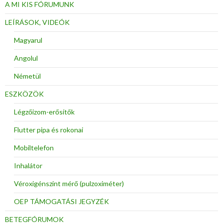
A MI KIS FÓRUMUNK
LEÍRÁSOK, VIDEÓK
Magyarul
Angolul
Németül
ESZKÖZÖK
Légzőizom-erősítők
Flutter pipa és rokonai
Mobiltelefon
Inhalátor
Véroxigénszint mérő (pulzoximéter)
OEP TÁMOGATÁSI JEGYZÉK
BETEGFÓRUMOK