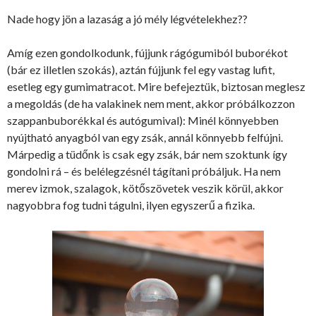
Nade hogy jön a lazaság a jó mély légvételekhez??
Amíg ezen gondolkodunk, fújjunk rágógumiból buborékot
(bár ez illetlen szokás), aztán fújjunk fel egy vastag lufit,
esetleg egy gumimatracot. Mire befejeztük, biztosan meglesz
a megoldás (de ha valakinek nem ment, akkor próbálkozzon
szappanbuborékkal és autógumival): Minél könnyebben
nyújtható anyagból van egy zsák, annál könnyebb felfújni.
Márpedig a tüdőnk is csak egy zsák, bár nem szoktunk így
gondolni rá – és belélegzésnél tágítani próbáljuk. Ha nem
merev izmok, szalagok, kötőszövetek veszik körül, akkor
nagyobbra fog tudni tágulni, ilyen egyszerű a fizika.