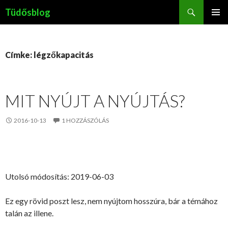
Keresés
Tüdősblog
KILÉPÉS
ELSŐDL
A
MENÜ
TARTALOMBA
Címke: légzőkapacitás
MIT NYÚJT A NYÚJTÁS?
2016-10-13
1 HOZZÁSZÓLÁS
Utolsó módosítás: 2019-06-03
Ez egy rövid poszt lesz, nem nyújtom hosszúra, bár a témához
talán az illene.