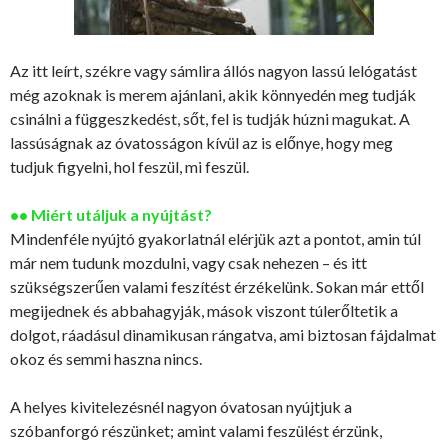
Az itt leírt, székre vagy sámlira állós nagyon lassú lelógatást
még azoknak is merem ajánlani, akik könnyedén meg tudják
csinálni a függeszkedést, sőt, fel is tudják húzni magukat. A
lassúságnak az óvatosságon kívül az is előnye, hogy meg
tudjuk figyelni, hol feszül, mi feszül.
•• Miért utáljuk a nyújtást?
Mindenféle nyújtó gyakorlatnál elérjük azt a pontot, amin túl
már nem tudunk mozdulni, vagy csak nehezen – és itt
szükségszerűen valami feszítést érzékelünk. Sokan már ettől
megijednek és abbahagyják, mások viszont túlerőltetik a
dolgot, ráadásul dinamikusan rángatva, ami biztosan fájdalmat
okoz és semmi haszna nincs.
A helyes kivitelezésnél nagyon óvatosan nyújtjuk a
szóbanforgó részünket; amint valami feszülést érzünk,