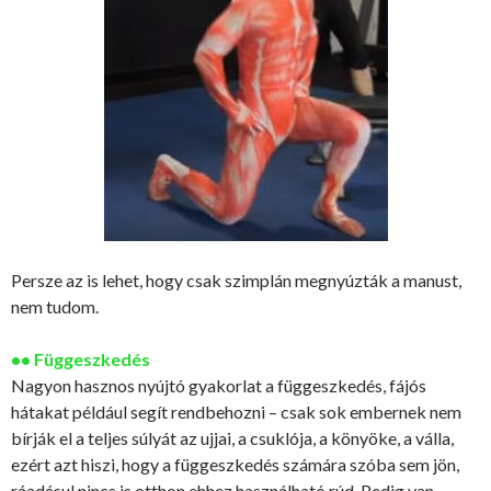
Persze az is lehet, hogy csak szimplán megnyúzták a manust,
nem tudom.
•• Függeszkedés
Nagyon hasznos nyújtó gyakorlat a függeszkedés, fájós
hátakat például segít rendbehozni – csak sok embernek nem
bírják el a teljes súlyát az ujjai, a csuklója, a könyöke, a válla,
ezért azt hiszi, hogy a függeszkedés számára szóba sem jön,
ráadásul nincs is otthon ehhez használható rúd. Pedig van