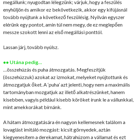
megállunk; nyugodtan lélegzünk; várjuk, hogy a feszülés
enyhüljön és amikor ez bekövetkezik, akkor egy kifújásnál
tovább nyújtunk a következő feszülésig. Nyilván egyszer
elérünk egy pontot, amin túl nem megy, de ez meglepően
messze szokott lenni az első megállási ponttól.
Lassan járj, tovább nyúlsz.
•• Utána pedig…
…összehúzás és puha átmozgatás. Megfeszítjük
(összehúzzuk) azokat az izmokat, melyeket nyújtottunk és
átmozgatjuk őket. A ‘puha’ azt jelenti, hogy nem a maximális
tartományban mozgatjuk az illető alkatrészünket, hanem
kisebben, vagyis például kisebb köröket írunk le a vállunkkal,
mint amekkorákat bírnánk.
A hátam átmozgatására én nagyon kellemesnek találom a
lovaglást imitáló mozgást: kicsit görnyedek, aztán
kiegyenesítem a derekamat, hátrahúzom a vállamat és ezt