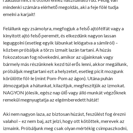
mindenki számára elérhető megoldás, aki a feje fölé tudja
emelni a karjait!
Felállunk egy zsámolyra, megfogjuk a felső ajtófélfát vagy a
kinyitott ajtó felső peremét, és elkezdünk nagyon lassan
leguggolni (esetleg egyik lábunkat lelógatva a sámliról) –
közben próbáljuk a törzs izmait lazán tartani. A húzás
fokozatosan fog növekedni, amikor az ujjainknak vagy
bármely más részünknek kezd túl erős lenni, akkor megállunk,
próbáljuk megtartani ezt a helyzetet, esetleg picit mozgunk
körülötte föl-le (mint Pom-Pom az ágon). Utána puhán
átmozgatjuk a hátunkat, kilazítjuk, megfeszítjük az izmokat.
NAGYON jólesik, egész nap ülő vagy álló munkát végzőknek
remekül megnyugtatja az elgémberedett hátát!
Aki nem nagyon laza, az biztosan húzást, feszülést fog érezni
valahol – ez nem baj, azt jelzi, hogy ott kötöttek, merevek az
izmaink. Próbáljunk meg csak olyan mértékig csimpaszkodni,