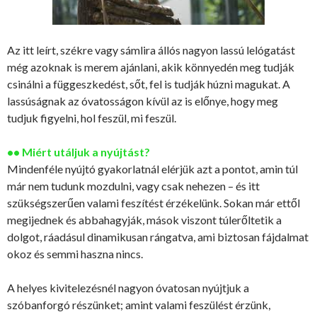
Az itt leírt, székre vagy sámlira állós nagyon lassú lelógatást
még azoknak is merem ajánlani, akik könnyedén meg tudják
csinálni a függeszkedést, sőt, fel is tudják húzni magukat. A
lassúságnak az óvatosságon kívül az is előnye, hogy meg
tudjuk figyelni, hol feszül, mi feszül.
•• Miért utáljuk a nyújtást?
Mindenféle nyújtó gyakorlatnál elérjük azt a pontot, amin túl
már nem tudunk mozdulni, vagy csak nehezen – és itt
szükségszerűen valami feszítést érzékelünk. Sokan már ettől
megijednek és abbahagyják, mások viszont túlerőltetik a
dolgot, ráadásul dinamikusan rángatva, ami biztosan fájdalmat
okoz és semmi haszna nincs.
A helyes kivitelezésnél nagyon óvatosan nyújtjuk a
szóbanforgó részünket; amint valami feszülést érzünk,