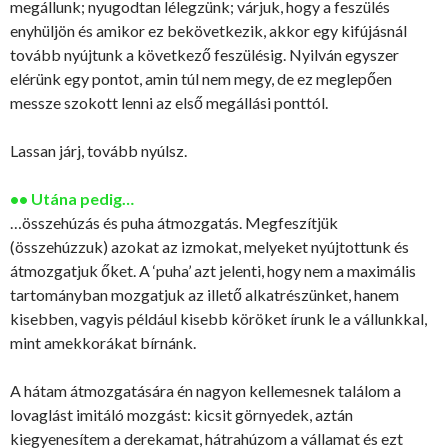
megállunk; nyugodtan lélegzünk; várjuk, hogy a feszülés
enyhüljön és amikor ez bekövetkezik, akkor egy kifújásnál
tovább nyújtunk a következő feszülésig. Nyilván egyszer
elérünk egy pontot, amin túl nem megy, de ez meglepően
messze szokott lenni az első megállási ponttól.
Lassan járj, tovább nyúlsz.
•• Utána pedig…
…összehúzás és puha átmozgatás. Megfeszítjük
(összehúzzuk) azokat az izmokat, melyeket nyújtottunk és
átmozgatjuk őket. A ‘puha’ azt jelenti, hogy nem a maximális
tartományban mozgatjuk az illető alkatrészünket, hanem
kisebben, vagyis például kisebb köröket írunk le a vállunkkal,
mint amekkorákat bírnánk.
A hátam átmozgatására én nagyon kellemesnek találom a
lovaglást imitáló mozgást: kicsit görnyedek, aztán
kiegyenesítem a derekamat, hátrahúzom a vállamat és ezt