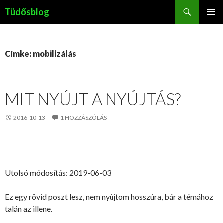
Keresés
Tüdősblog
KILÉPÉS
ELSŐDL
A
MENÜ
TARTALOMBA
Címke: mobilizálás
MIT NYÚJT A NYÚJTÁS?
2016-10-13
1 HOZZÁSZÓLÁS
Utolsó módosítás: 2019-06-03
Ez egy rövid poszt lesz, nem nyújtom hosszúra, bár a témához
talán az illene.