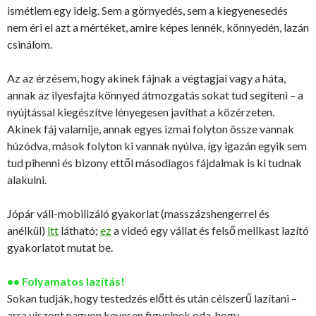
ismétlem egy ideig. Sem a görnyedés, sem a kiegyenesedés
nem éri el azt a mértéket, amire képes lennék, könnyedén, lazán
csinálom.
Az az érzésem, hogy akinek fájnak a végtagjai vagy a háta,
annak az ilyesfajta könnyed átmozgatás sokat tud segíteni – a
nyújtással kiegészítve lényegesen javíthat a közérzeten.
Akinek fáj valamije, annak egyes izmai folyton össze vannak
húzódva, mások folyton ki vannak nyúlva, így igazán egyik sem
tud pihenni és bizony ettől másodlagos fájdalmak is ki tudnak
alakulni.
Jópár váll-mobilizáló gyakorlat (masszázshengerrel és
anélkül)
itt
látható;
ez
a videó egy vállat és felső mellkast lazító
gyakorlatot mutat be.
•• Folyamatos lazítás!
Sokan tudják, hogy testedzés előtt és után célszerű lazítani –
arra viszont nagyon kevesen figyelnek oda, hogy