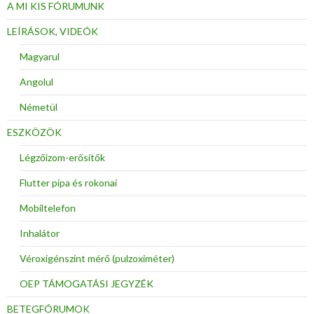
A MI KIS FÓRUMUNK
LEÍRÁSOK, VIDEÓK
Magyarul
Angolul
Németül
ESZKÖZÖK
Légzőizom-erősítők
Flutter pipa és rokonai
Mobiltelefon
Inhalátor
Véroxigénszint mérő (pulzoximéter)
OEP TÁMOGATÁSI JEGYZÉK
BETEGFÓRUMOK