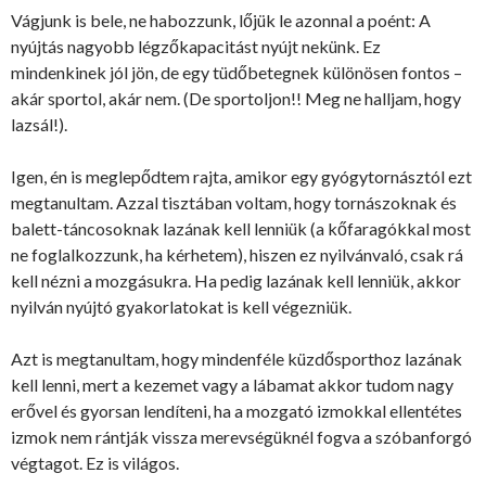
Vágjunk is bele, ne habozzunk, lőjük le azonnal a poént: A
nyújtás nagyobb légzőkapacitást nyújt nekünk. Ez
mindenkinek jól jön, de egy tüdőbetegnek különösen fontos –
akár sportol, akár nem. (De sportoljon!! Meg ne halljam, hogy
lazsál!).
Igen, én is meglepődtem rajta, amikor egy gyógytornásztól ezt
megtanultam. Azzal tisztában voltam, hogy tornászoknak és
balett-táncosoknak lazának kell lenniük (a kőfaragókkal most
ne foglalkozzunk, ha kérhetem), hiszen ez nyilvánvaló, csak rá
kell nézni a mozgásukra. Ha pedig lazának kell lenniük, akkor
nyilván nyújtó gyakorlatokat is kell végezniük.
Azt is megtanultam, hogy mindenféle küzdősporthoz lazának
kell lenni, mert a kezemet vagy a lábamat akkor tudom nagy
erővel és gyorsan lendíteni, ha a mozgató izmokkal ellentétes
izmok nem rántják vissza merevségüknél fogva a szóbanforgó
végtagot. Ez is világos.