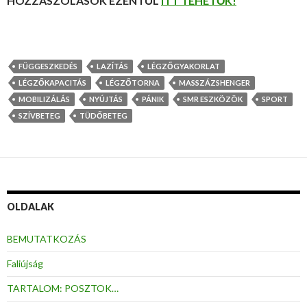
HOZZÁSZÓLÁSOK EZENTÚL
ITT TEHETŐK!
FÜGGESZKEDÉS
LAZÍTÁS
LÉGZŐGYAKORLAT
LÉGZŐKAPACITÁS
LÉGZŐTORNA
MASSZÁZSHENGER
MOBILIZÁLÁS
NYÚJTÁS
PÁNIK
SMR ESZKÖZÖK
SPORT
SZÍVBETEG
TÜDŐBETEG
OLDALAK
BEMUTATKOZÁS
Faliújság
TARTALOM: POSZTOK…