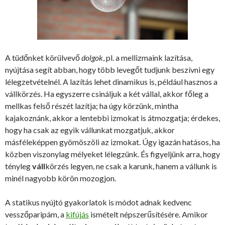
A tüdőnket körülvevő
dolgok
, pl. a mellizmaink lazítása,
nyújtása segít abban, hogy több levegőt tudjunk beszívni egy
lélegzetvételnél. A lazítás lehet dinamikus is, például hasznos a
vállkörzés. Ha egyszerre csináljuk a két vállal, akkor főleg a
mellkas felső részét lazítja; ha úgy körzünk, mintha
kajakoznánk, akkor a lentebbi izmokat is átmozgatja; érdekes,
hogy ha csak az egyik vállunkat mozgatjuk, akkor
másféleképpen gyömöszöli az izmokat. Úgy igazán hatásos, ha
közben viszonylag mélyeket lélegzünk. És figyeljünk arra, hogy
tényleg
váll
körzés legyen, ne csak a karunk, hanem a vállunk is
minél nagyobb körön mozogjon.
A statikus nyújtó gyakorlatok is módot adnak kedvenc
vesszőparipám, a
kifújás
ismételt népszerűsítésére. Amikor