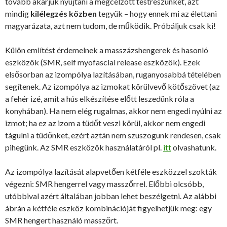
tovább akarjuk nyújtani a megcélzott testrészünket, azt
mindig
kilélegzés közben
tegyük – hogy ennek mi az élettani
magyarázata, azt nem tudom, de működik. Próbáljuk csak ki!
Külön említést érdemelnek a masszázshengerek és hasonló
eszközök (SMR, self myofascial release eszközök). Ezek
elsősorban az izompólya lazításában, ruganyosabbá tételében
segítenek. Az izompólya az izmokat körülvevő kötőszövet (az
a fehér izé, amit a hús elkészítése előtt leszedünk róla a
konyhában). Ha nem elég rugalmas, akkor nem engedi nyúlni az
izmot; ha ez az izom a tüdőt veszi körül, akkor nem engedi
tágulni a tüdőnket, ezért aztán nem szuszogunk rendesen, csak
pihegünk. Az SMR eszközök használatáról pl.
itt
olvashatunk.
Az izompólya lazítását alapvetően kétféle eszközzel szokták
végezni: SMR hengerrel vagy masszőrrel. Előbbi olcsóbb,
utóbbival azért általában jobban lehet beszélgetni. Az alábbi
ábrán a kétféle eszköz kombinációját figyelhetjük meg: egy
SMR hengert használó masszőrt.