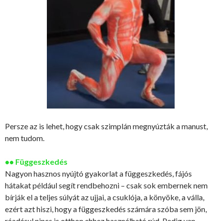
Persze az is lehet, hogy csak szimplán megnyúzták a manust,
nem tudom.
•• Függeszkedés
Nagyon hasznos nyújtó gyakorlat a függeszkedés, fájós
hátakat például segít rendbehozni – csak sok embernek nem
bírják el a teljes súlyát az ujjai, a csuklója, a könyöke, a válla,
ezért azt hiszi, hogy a függeszkedés számára szóba sem jön,
ráadásul nincs is otthon ehhez használható rúd. Pedig van