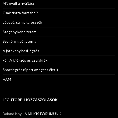
Mit nyújt a nyújtás?
Csak tiszta forrásból?
Lépcső, sámli, karosszék
Szegény konditerem
Szegény gyógytorna
A jótékony hasi légzés
Fúj! A kilégzés és az ajakfék
Sportlégzés (Sport az egész élet!)
HAM
LEGUTÓBBI HOZZÁSZÓLÁSOK
Bolond lány
-
A MI KIS FÓRUMUNK