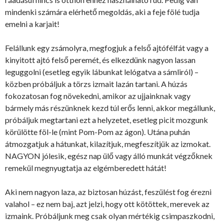
mindenki számára elérhető megoldás, aki a feje fölé tudja
emelni a karjait!
Felállunk egy zsámolyra, megfogjuk a felső ajtófélfát vagy a
kinyitott ajtó felső peremét, és elkezdünk nagyon lassan
leguggolni (esetleg egyik lábunkat lelógatva a sámliról) –
közben próbáljuk a törzs izmait lazán tartani. A húzás
fokozatosan fog növekedni, amikor az ujjainknak vagy
bármely más részünknek kezd túl erős lenni, akkor megállunk,
próbáljuk megtartani ezt a helyzetet, esetleg picit mozgunk
körülötte föl-le (mint Pom-Pom az ágon). Utána puhán
átmozgatjuk a hátunkat, kilazítjuk, megfeszítjük az izmokat.
NAGYON jólesik, egész nap ülő vagy álló munkát végzőknek
remekül megnyugtatja az elgémberedett hátát!
Aki nem nagyon laza, az biztosan húzást, feszülést fog érezni
valahol – ez nem baj, azt jelzi, hogy ott kötöttek, merevek az
izmaink. Próbáljunk meg csak olyan mértékig csimpaszkodni,