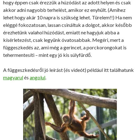
hogy éppen csak érezzük a húzódást az adott helyen és csak
akkor adni nagyobb terhelést, amikor ez enyhült. (Amihez
lehet hogy akár 10 napra is szükség lehet. Türelem!!) Ha nem
eléggé fokozatosan, lassan csináltuk a dolgot, akkor később
érezhetünk valahol húzódást, emiatt ne hagyjuk abba a
kísérletezést, csak legyünk óvatosabbak. Megéri, mert a
függeszkedés az, ami még a gerincet, a porckorongokat is
tehermentesíti – mint egy jó kis súlyfürdő.
A függeszkedésről jó leírást (és videót) például itt találhatunk
magyarul
és
angolul
.