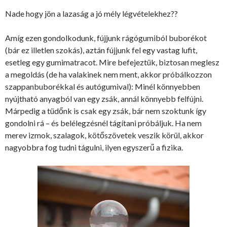
Nade hogy jön a lazaság a jó mély légvételekhez??
Amíg ezen gondolkodunk, fújjunk rágógumiból buborékot
(bár ez illetlen szokás), aztán fújjunk fel egy vastag lufit,
esetleg egy gumimatracot. Mire befejeztük, biztosan meglesz
a megoldás (de ha valakinek nem ment, akkor próbálkozzon
szappanbuborékkal és autógumival): Minél könnyebben
nyújtható anyagból van egy zsák, annál könnyebb felfújni.
Márpedig a tüdőnk is csak egy zsák, bár nem szoktunk így
gondolni rá – és belélegzésnél tágítani próbáljuk. Ha nem
merev izmok, szalagok, kötőszövetek veszik körül, akkor
nagyobbra fog tudni tágulni, ilyen egyszerű a fizika.