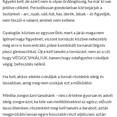
figyelni kell; de azért nem is olyan ördöngősség, ha már ki van
jelölve célként. Periodikusan gondolatban körbejárjuk a
testünket – arc, nyak, váll, hát, has, derék, lábak – és figyeljük,
nem feszül-e valami, aminek nem kellene.
Gyaloglás közben ez egyszerűbb, mert a járás maga nem
igényel nagy figyelmet, viszont tornázás közben nehezebb
még erre is koncentrálni, pláne kombinált tornánál (légzés
plusz gimnasztika). Újra kell tanulni a tornázást; nem az a cél,
hogy VÉGIGCSINÁLJUK, hanem hogy odafigyelve csináljuk
végig, befeszülés nélkül.
Ha kell, akkor eleinte csináljuk a tornát rövidebb ideig és
lassabban, amíg meg nem szokjuk ezt a működést.
Mintha zongorázni tanulnánk – nincs értelme gyorsan és adott
ideig zongorázni, ha tele van melléütésekkel az egész; először
lassú ütemben, részenként meg kell tanulni a darabot, aztán
megpróbálni lassan egyre hosszabb részt eljátszani, aztán