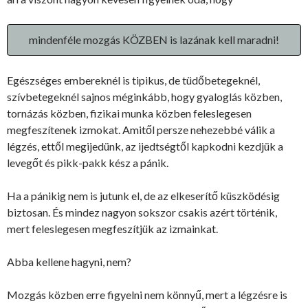
mindenféle mozgás KÖZBEN is lazának kell maradni!
Egészséges embereknél is tipikus, de tüdőbetegeknél,
szívbetegeknél sajnos méginkább, hogy gyaloglás közben,
tornázás közben, fizikai munka közben feleslegesen
megfeszítenek izmokat. Amitől persze nehezebbé válik a
légzés, ettől megijedünk, az ijedtségtől kapkodni kezdjük a
levegőt és pikk-pakk kész a pánik.
Ha a pánikig nem is jutunk el, de az elkeserítő küszködésig
biztosan. És mindez nagyon sokszor csakis azért történik,
mert feleslegesen megfeszítjük az izmainkat.
Abba kellene hagyni, nem?
Mozgás közben erre figyelni nem könnyű, mert a légzésre is