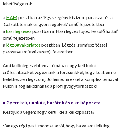
lehetőségeiről:
a
HAM
posztban az ‘Egy szegény kis izom panaszai’ és a
‘Célzott tornák és gyorssegélyek’ című fejezetekben;
a
hasi légzéses
posztban a ‘Hasi légzés fájós, feszülő háttal’
című fejezetben;
a
légzőgyakorlatos
posztban ‘Légzés izomfeszítéssel
párosítva (műtyúkszem)’ fejezetben.
Ami különleges ebben a témában: úgy kell tudni
erőfeszítéseket végeznünk a törzsünkkel, hogy közben ne
keletkezzen légszomj. Jó lenne, ha ezzel a komplex témával
külön is foglalkoznának a profi gyógytornászok!
• Gyerekek, unokák, barátok és a kelkáposzta
Kezdjük a végén: hogy kerül ide a kelkáposzta?
Van egy régi pesti mondás arról, hogy ha valami lelkileg