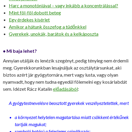
Harc a monotóniával – vagy inkább a koncentrálással?
Mint föl-föl dobott beteg
Egy érdekes kísérlet
Amikor a hátunk összefog a tüdőnkkel
Gyerekek, unokák, barátok és a kelkáposzta
• Mi baja lehet?
Annyian utálják és lenézik szegényt, pedig tényleg nem érdemli
meg. Gyerekkorunkban lesajnáljuk az osztálytársunkat, aki
biztos azért jár gyógytornára, mert vagy lusta, vagy olyan
nyamvadt, hogy nem tudna egyedül fölemelni egy kosárlabdát
sem. Idézet Rácz Katalin
előadásából
:
A gyógytestnevelésre beosztott gyerekek veszélyeztetettek, mert
a környezet helytelen magatartása miatt csökkent értékűnek
tartják magukat;
romboló hatású a felesleges sajnálkozás;