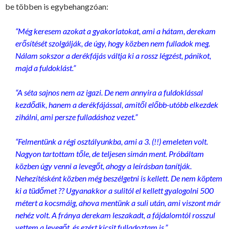
be többen is egybehangzóan:
“Még keresem azokat a gyakorlatokat, ami a hátam, derekam
erősítését szolgálják, de úgy, hogy közben nem fulladok meg.
Nálam sokszor a derékfájás váltja ki a rossz légzést, pánikot,
majd a fuldoklást.”
“A séta sajnos nem az igazi. De nem annyira a fuldoklással
kezdődik, hanem a derékfájással, amitől előbb-utóbb elkezdek
zihálni, ami persze fulladáshoz vezet.”
“Felmentünk a régi osztályunkba, ami a 3. (!!) emeleten volt.
Nagyon tartottam tőle, de teljesen simán ment. Próbáltam
közben úgy venni a levegőt, ahogy a leírásban tanítják.
Nehezítésként közben még beszélgetni is kellett. De nem köptem
ki a tüdőmet ?? Ugyanakkor a sulitól el kellett gyalogolni 500
métert a kocsmáig, ahova mentünk a suli után, ami viszont már
nehéz volt. A fránya derekam leszakadt, a fájdalomtól rosszul
vettem a levegőt, és ezért kicsit fulladoztam is.”