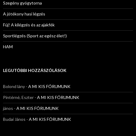
Szegény gyógytorna
A jótékony hasi légzés
Fúj! A kilégzés és az ajakfék
Sportlégzés (Sport az egész élet!)
HAM
LEGUTÓBBI HOZZÁSZÓLÁSOK
Bolond lány
-
A MI KIS FÓRUMUNK
Pintérné, Eszter
-
A MI KIS FÓRUMUNK
jános
-
A MI KIS FÓRUMUNK
Budai János
-
A MI KIS FÓRUMUNK