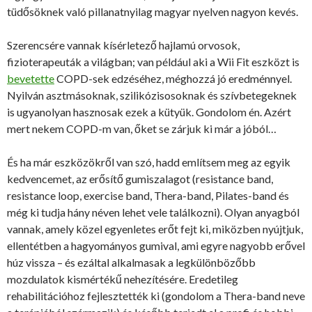
tüdősöknek való pillanatnyilag magyar nyelven nagyon kevés.
Szerencsére vannak kísérletező hajlamú orvosok,
fizioterapeuták a világban; van például aki a Wii Fit eszközt is
bevetette
COPD-sek edzéséhez, méghozzá jó eredménnyel.
Nyilván asztmásoknak, szilikózisosoknak és szívbetegeknek
is ugyanolyan hasznosak ezek a kütyük. Gondolom én. Azért
mert nekem COPD-m van, őket se zárjuk ki már a jóból…
És ha már eszközökről van szó, hadd említsem meg az egyik
kedvencemet, az erősítő gumiszalagot (resistance band,
resistance loop, exercise band, Thera-band, Pilates-band és
még ki tudja hány néven lehet vele találkozni). Olyan anyagból
vannak, amely közel egyenletes erőt fejt ki, miközben nyújtjuk,
ellentétben a hagyományos gumival, ami egyre nagyobb erővel
húz vissza – és ezáltal alkalmasak a legkülönbözőbb
mozdulatok kismértékű nehezítésére. Eredetileg
rehabilitációhoz fejlesztették ki (gondolom a Thera-band neve