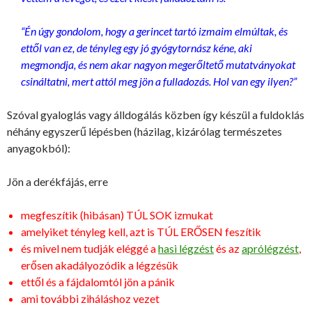
“Én úgy gondolom, hogy a gerincet tartó izmaim elmúltak, és
ettől van ez, de tényleg egy jó gyógytornász kéne, aki
megmondja, és nem akar nagyon megerőltető mutatványokat
csináltatni, mert attól meg jön a fulladozás. Hol van egy ilyen?”
Szóval gyaloglás vagy álldogálás közben így készül a fuldoklás
néhány egyszerű lépésben (házilag, kizárólag természetes
anyagokból):
Jön a derékfájás, erre
megfeszítik (hibásan) TÚL SOK izmukat
amelyiket tényleg kell, azt is TÚL ERŐSEN feszítik
és mivel nem tudják eléggé a
hasi légzést
és az
aprólégzést
,
erősen akadályozódik a légzésük
ettől és a fájdalomtól jön a pánik
ami további ziháláshoz vezet