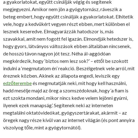
a gyakorlatokat, együtt csinálják végig és segítenek
megjegyezni. Amikor nem jön a gyógytornász, ráveszik a
beteg embert, hogy együtt csinálják a gyakorlatokat. Elhitetik
vele, hogy a kedvükért vegyen részt ebben, mert különben el
lesznek keseredve. Elmagyarázzák hatodszor is, más
szavakkal, amit nem fogott fel igazán. Elmondják hetedszer is,
hogy gyors, látványos változások ebben általában nincsenek,
de hosszú távon nagyon jót tesz. Néha ál-aggódóan
megkérdezik, hogy ‘biztos nem lesz sok?’ – ettől be szokott
indulni a ‘megmutatom én’ reakció. Beszélgetnek vele arról, mit
éreznek közben. Akinek az állapota engedi, leviszik egy
edzőterembe
és megmutatják neki, mit hogy kell használni,
hadd mesélje majd az öreg a szomszédoknak, hogy ‘a fiam is
ezt szokta mondani, mikor nincs kedve velem lejönni gyúrni,
ilyenek ezek manapság’. Segítenek neki az interneten
megtalálni oktatóvideókat, gyógyszertárakat, akármit – az
öregek nagy része kívül van az internet világán (és pont annyira
viszolyog tőle, mint a gyógytornától).