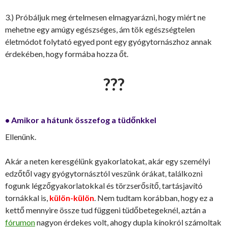
3.) Próbáljuk meg értelmesen elmagyarázni, hogy miért ne
mehetne egy amúgy egészséges, ám tök egészségtelen
életmódot folytató egyed pont egy gyógytornászhoz annak
érdekében, hogy formába hozza őt.
???
• Amikor a hátunk összefog a tüdőnkkel
Ellenünk.
Akár a neten keresgélünk gyakorlatokat, akár egy személyi
edzőtől vagy gyógytornásztól veszünk órákat, találkozni
fogunk légzőgyakorlatokkal és törzserősítő, tartásjavító
tornákkal is,
külön-külön
. Nem tudtam korábban, hogy ez a
kettő mennyire össze tud függeni tüdőbetegeknél, aztán a
fórumon
nagyon érdekes volt, ahogy dupla kínokról számoltak