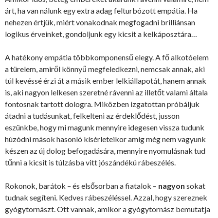
árt, ha van nálunk egy extra adag felturbózott empátia. Ha
nehezen értjük, miért vonakodnak megfogadni brilliánsan
logikus érveinket, gondoljunk egy kicsit a kelkáposztára…
A hatékony empátia többkomponensű elegy. A fő alkotóelem
a türelem, amiről könnyű megfeledkezni, nemcsak annak, aki
túl kevéssé érzi át a másik ember lelkiállapotát, hanem annak
is, aki nagyon lelkesen szeretné rávenni az illetőt valami általa
fontosnak tartott dologra. Miközben izgatottan próbáljuk
átadni a tudásunkat, felkelteni az érdeklődést, jusson
eszünkbe, hogy mi magunk mennyire idegesen vissza tudunk
húzódni mások hasonló kísérleteikor amíg még nem vagyunk
készen az új dolog befogadására, mennyire nyomulásnak tud
tűnni a kicsit is túlzásba vitt jószándékú rábeszélés.
Rokonok, barátok – és elsősorban a fiatalok –
nagyon
sokat
tudnak segíteni. Kedves rábeszéléssel. Azzal, hogy szereznek
gyógytornászt. Ott vannak, amikor a gyógytornász bemutatja