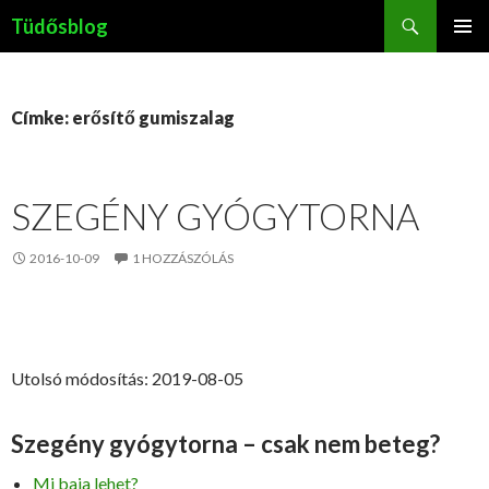
Keresés
Tüdősblog
KILÉPÉS
ELSŐDL
A
MENÜ
TARTALOMBA
Címke: erősítő gumiszalag
SZEGÉNY GYÓGYTORNA
2016-10-09
1 HOZZÁSZÓLÁS
Utolsó módosítás: 2019-08-05
Szegény gyógytorna – csak nem beteg?
Mi baja lehet?