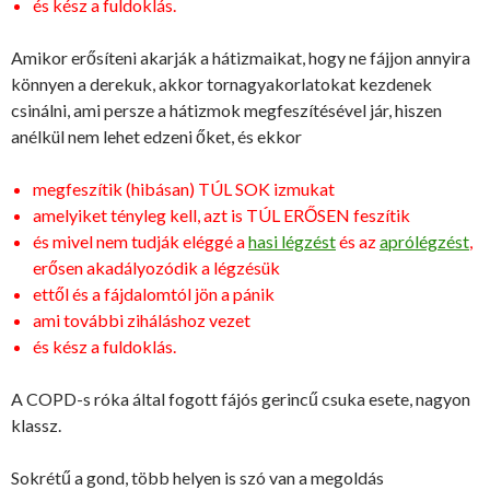
és kész a fuldoklás.
Amikor erősíteni akarják a hátizmaikat, hogy ne fájjon annyira
könnyen a derekuk, akkor tornagyakorlatokat kezdenek
csinálni, ami persze a hátizmok megfeszítésével jár, hiszen
anélkül nem lehet edzeni őket, és ekkor
megfeszítik (hibásan) TÚL SOK izmukat
amelyiket tényleg kell, azt is TÚL ERŐSEN feszítik
és mivel nem tudják eléggé a
hasi légzést
és az
aprólégzést
,
erősen akadályozódik a légzésük
ettől és a fájdalomtól jön a pánik
ami további ziháláshoz vezet
és kész a fuldoklás.
A COPD-s róka által fogott fájós gerincű csuka esete, nagyon
klassz.
Sokrétű a gond, több helyen is szó van a megoldás