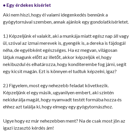
• Egy érdekes kísérlet
Aki nem hiszi, hogy él valami idegenkedés bennünk a
gyógytornával szemben, annak ajánlok egy gondolatkísérletet.
1.) Képzeljünk el valakit, aki a munkája miatt egész nap áll vagy
ül, szóval az izmai merevek is, gyengék is, a dereka is fájdogál
néha, de egyébként egészséges. Ha ez megvan, világosan
látjuk magunk előtt az illetőt, akkor képzeljük el, hogy
nekibuzdul és elhatározza, hogy konditerembe fog járni, segít
egy kicsit magán. Ezt is könnyen el tudtuk képzelni, igaz?
2.) Figyelem, most egy nehezebb feladat következik.
Képzeljünk el egy másik, ugyanilyen embert, aki szintén
nekidurálja magát, hogy nyamvadt testét formába hozza és
ehhez azt találja ki, hogy elmegy egy gyógytornászhoz.
Ugye hogy ez már nehezebben ment? Na de csak most jön az
igazi izzasztó kérdés ám!