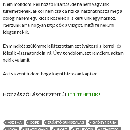
Nem mondom, kell hozzá kitartás, de ha nem vagyunk
türelmetlenek, akkor nem csak a fizikai hasznát hozza meg a
dolog, hanem egy kicsit közelebb is kerülünk egymáshoz,
ráérzünk arra, hogyan látják ők a világot, mitől félnek, mi
idegen nekik.
Én mindkét szülőmmel eljátszottam ezt (változó sikerrel) és
jólesik visszagondolni rá. Úgy gondolom, azt remélem, adtam
nekik valamit.
Azt viszont tudom, hogy kapni biztosan kaptam.
HOZZÁSZÓLÁSOK EZENTÚL
ITT TEHETŐK!
ASZTMA
COPD
ERŐSÍTŐ GUMISZALAG
GYÓGYTORNA
JÓGA
PILATES-BAND
SPORT
SZILIKÓZIS
SZÍVBETEG