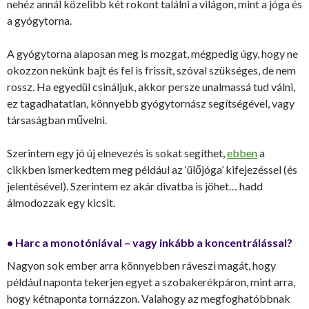
nehéz annál közelibb két rokont találni a világon, mint a jóga és
a gyógytorna.
A gyógytorna alaposan meg is mozgat, mégpedig úgy, hogy ne
okozzon nekünk bajt és fel is frissít, szóval szükséges, de nem
rossz. Ha egyedül csináljuk, akkor persze unalmassá tud válni,
ez tagadhatatlan, könnyebb gyógytornász segítségével, vagy
társaságban művelni.
Szerintem egy jó új elnevezés is sokat segíthet,
ebben
a
cikkben ismerkedtem meg például az ‘ülőjóga’ kifejezéssel (és
jelentésével). Szerintem ez akár divatba is jöhet… hadd
álmodozzak egy kicsit.
• Harc a monotóniával – vagy inkább a koncentrálással?
Nagyon sok ember arra könnyebben ráveszi magát, hogy
például naponta tekerjen egyet a szobakerékpáron, mint arra,
hogy kétnaponta tornázzon. Valahogy az megfoghatóbbnak