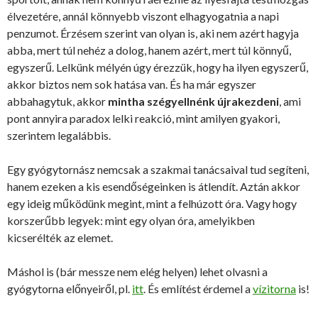
élvezetére, annál könnyebb viszont elhagyogatnia a napi
penzumot. Érzésem szerint van olyan is, aki nem azért hagyja
abba, mert túl nehéz a dolog, hanem azért, mert túl könnyű,
egyszerű. Lelkünk mélyén úgy érezzük, hogy ha ilyen egyszerű,
akkor biztos nem sok hatása van. És ha már egyszer
abbahagytuk, akkor
mintha szégyellnénk újrakezdeni
, ami
pont annyira paradox lelki reakció, mint amilyen gyakori,
szerintem legalábbis.
Egy gyógytornász nemcsak a szakmai tanácsaival tud segíteni,
hanem ezeken a kis esendőségeinken is átlendít. Aztán akkor
egy ideig működünk megint, mint a felhúzott óra. Vagy hogy
korszerűbb legyek: mint egy olyan óra, amelyikben
kicserélték az elemet.
Máshol is (bár messze nem elég helyen) lehet olvasni a
gyógytorna előnyeiről, pl.
itt
. És említést érdemel a
vízitorna
is!