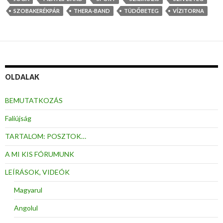
SZOBAKERÉKPÁR
THERA-BAND
TÜDŐBETEG
VÍZITORNA
OLDALAK
BEMUTATKOZÁS
Faliújság
TARTALOM: POSZTOK…
A MI KIS FÓRUMUNK
LEÍRÁSOK, VIDEÓK
Magyarul
Angolul