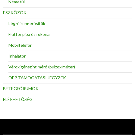
Németül
ESZKÖZÖK
Légzőizom-erősítők
Flutter pipa és rokonai
Mobiltelefon
Inhalátor
Véroxigénszint mérő (pulzoximéter)
OEP TÁMOGATÁSI JEGYZÉK
BETEGFÓRUMOK
ELÉRHETŐSÉG