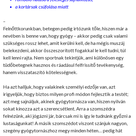
a kortársak csúfolása miatt
–
Felnőttkorunkban, betegen pedig irtózunk tőle, hiszen már a
nevében is benne van, hogy gyógy – akkor pedig csak valami
szükséges rossz lehet, amit kerülni kell, de ha mégis muszáj
belekezdeni, akkor összeszorított fogakkal le kell tudni, túl
kell lenni rajta. Nem sportnak tekintjük, ami különösen egy
tüdőbetegnek hasznos és ráadásul felfrissítő tevékenység,
hanem visszataszító kötelességnek.
Ha azt halljuk, hogy valakinek személyi edzője van, azt
irigyeljük, hogy biztos milyen profi módon fejlesztik a testét;
azt meg sajnáljuk, akinek gyógytornásza van, hiszen nyilván
sokat kínozza azt a szerencsétlent. Arra a szomszédra
felnézünk, aki jógázni jár, bárcsak mi is így le tudnánk győzni a
lustaságunkat! A másik szomszédot viszont szánjuk nagyon,
szegény gyógytornászhoz megy minden héten… pedig hát