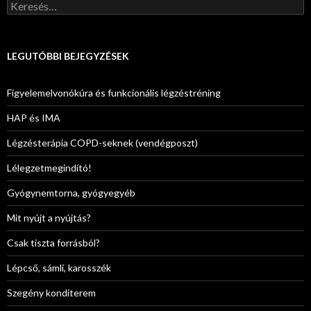
Keresés:
LEGUTÓBBI BEJEGYZÉSEK
Figyelemelvonókúra és funkcionális légzéstréning
HAP és IMA
Légzésterápia COPD-seknek (vendégposzt)
Lélegzetmegindító!
Gyógynemtorna, gyógyegyéb
Mit nyújt a nyújtás?
Csak tiszta forrásból?
Lépcső, sámli, karosszék
Szegény konditerem