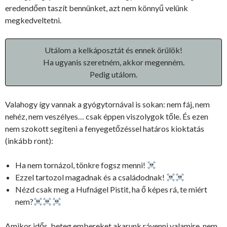
eredendően taszít bennünket, azt nem könnyű velünk
megkedveltetni.
Utálom a kelkáposztát és ennek örülök!
Ha ugyanis szeretném, akkor megenném.
Pedig utálom.
Valahogy így vannak a gyógytornával is sokan: nem fáj, nem
nehéz, nem veszélyes… csak éppen viszolygok tőle. És ezen
nem szokott segíteni a fenyegetőzéssel határos kioktatás
(inkább ront):
Ha nem tornázol, tönkre fogsz menni!
Ezzel tartozol magadnak és a családodnak!
Nézd csak meg a Hufnágel Pistit, ha ő képes rá, te miért
nem?
Amikor idős, beteg embereket akarunk rávenni valamire, nem