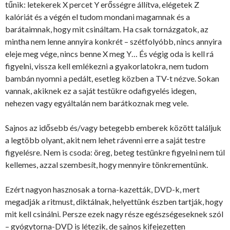
tűnik: letekerek X percet Y erősségre állítva, elégetek Z
kalóriát és a végén el tudom mondani magamnak és a
barátaimnak, hogy mit csináltam. Ha csak tornázgatok, az
mintha nem lenne annyira konkrét – szétfolyóbb, nincs annyira
eleje meg vége, nincs benne X meg Y… És végig oda is kell rá
figyelni, vissza kell emlékezni a gyakorlatokra, nem tudom
bambán nyomni a pedált, esetleg közben a TV-t nézve. Sokan
vannak, akiknek ez a saját testükre odafigyelés idegen,
nehezen vagy egyáltalán nem barátkoznak meg vele.
Sajnos az idősebb és/vagy betegebb emberek között találjuk
a legtöbb olyant, akit nem lehet rávenni erre a saját testre
figyelésre. Nem is csoda: öreg, beteg testünkre figyelni nem túl
kellemes, azzal szembesít, hogy mennyire tönkrementünk.
Ezért nagyon hasznosak a torna-kazetták, DVD-k, mert
megadják a ritmust, diktálnak, helyettünk észben tartják, hogy
mit kell csinálni. Persze ezek nagy része egészségeseknek szól
– gyógytorna-DVD is létezik, de sajnos kifejezetten