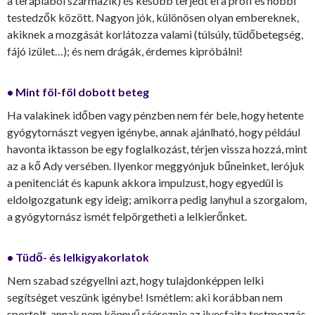
a terápiából származik) és később terjedt el a profi és hobbi
testedzők között. Nagyon jók, különösen olyan embereknek,
akiknek a mozgását korlátozza valami (túlsúly, tüdőbetegség,
fájó izület…); és nem drágák, érdemes kipróbálni!
• Mint föl-föl dobott beteg
Ha valakinek időben vagy pénzben nem fér bele, hogy hetente
gyógytornászt vegyen igénybe, annak ajánlható, hogy például
havonta iktasson be egy foglalkozást, térjen vissza hozzá, mint
az a kő Ady versében. Ilyenkor meggyónjuk bűneinket, lerójuk
a penitenciát és kapunk akkora impulzust, hogy egyedül is
eldolgozgatunk egy ideig; amikorra pedig lanyhul a szorgalom,
a gyógytornász ismét felpörgetheti a lelkierőnket.
• Tüdő- és lelkigyakorlatok
Nem szabad szégyellni azt, hogy tulajdonképpen lelki
segítséget veszünk igénybe! Ismétlem: aki korábban nem
sportolt, annak nem könnyű ráéreznie az ilyesfajta testmozgás